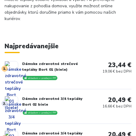
nakupovanie z pohodlia domova, využite možnosť online
objednávky, ktorú doručíme priamo k vám pomocou našich
kuriérov.
Najpredávanejšie
23,44 €
Dámske zdravotné strečové
1.
tepláky Bort 01 (biele)
19,06 € bez DPH
🏬 skladom v predajni PP
20,49 €
Dámske zdravotné 3/4 tepláky
2.
Bort 02 biele
16,66 € bez DPH
🏬 skladom v predajni PP
20,49 €
Dámske zdravotné 3/4 tepláky