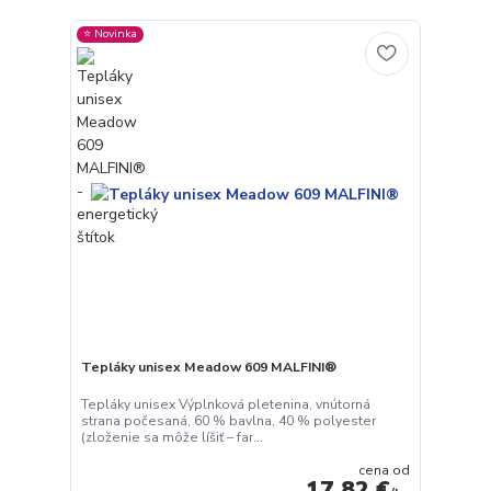
⭐️ Novinka
Tepláky unisex Meadow 609 MALFINI®
Tepláky unisex Výplnková pletenina, vnútorná
strana počesaná, 60 % bavlna, 40 % polyester
(zloženie sa môže líšiť – far...
cena od
17,82 €