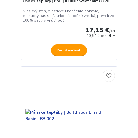
Unisex tepláky | B&C | ID.000 Sweatpant 80/20
Klasický strih, elastické ukončenie nohavíc,
elastický pás so šnúrkou, 2 bočné vrecká, povrch zo
100% bavlny, vnútri poč...
17,15 €
/
Ks
13,94 €
bez DPH
Zvoliť variant