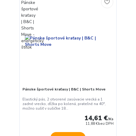
Pánske športové kraťasy | B&C | Shorts Move
Elastický pás, 2 otvorené zasúvacie vrecká a 1
zadné vrecko, dĺžka po kolená, prateľné na 40°,
možno sušiť v sušičke 18...
14,61 €
/
Ks
11,88 €
bez DPH