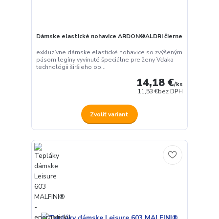
Dámske elastické nohavice ARDON®ALDRI čierne
exkluzívne dámske elastické nohavice so zvýšeným
pásom legíny vyvinuté špeciálne pre ženy Vďaka
technológii širšieho op...
14,18 €
/
ks
11,53 €
bez DPH
Zvoliť variant