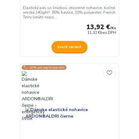
Elastický pás so šnúrkou, otvorené nohavice, bočné
vrecká 240g/m², 80% bavlna, 20% polyester, French
Terry (vnútri nepo...
13,92 €
/
Ks
11,32 €
bez DPH
Zvoliť variant
🏷️ -10% pre registrovaných