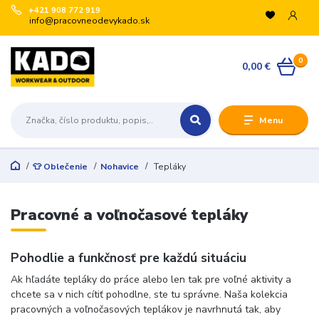
+421 908 772 919
info@pracovneodevykado.sk
0
0,00 €
Menu
👕 Oblečenie
Nohavice
Tepláky
Pracovné a voľnočasové tepláky
Pohodlie a funkčnosť pre každú situáciu
Ak hľadáte tepláky do práce alebo len tak pre voľné aktivity a
chcete sa v nich cítiť pohodlne, ste tu správne. Naša kolekcia
pracovných a voľnočasových teplákov je navrhnutá tak, aby