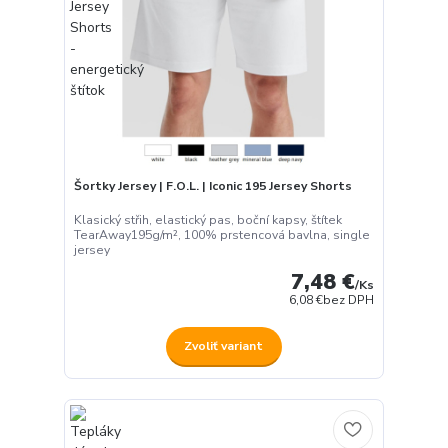
Šortky Jersey | F.O.L. | Iconic 195 Jersey Shorts
Klasický střih, elastický pas, boční kapsy, štítek
TearAway195g/m², 100% prstencová bavlna, single
jersey
7,48 €
/
Ks
6,08 €
bez DPH
Zvoliť variant