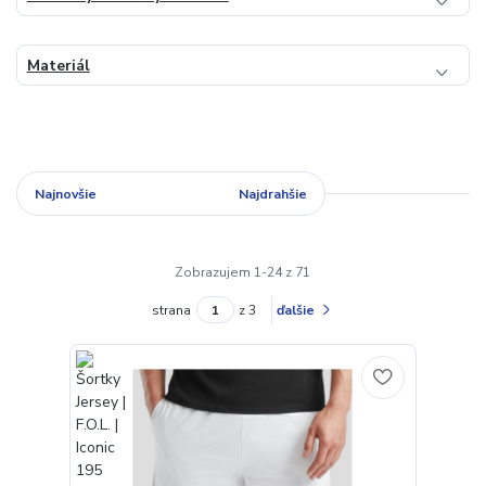
Materiál
Najnovšie
Najlacnejšie
Najdrahšie
Zobrazujem 1-24 z 71
strana
z 3
ďalšie