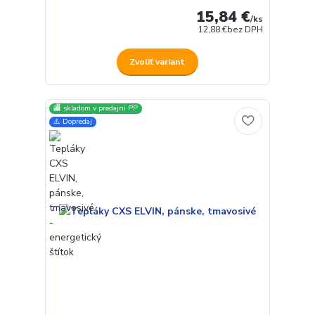
15,84 €
/
ks
12,88 €
bez DPH
Zvoliť variant
🏬 skladom v predajni PP
⚠️ Dopredaj