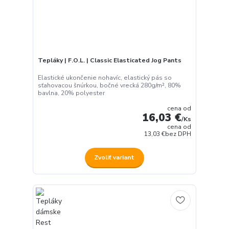
Tepláky | F.O.L. | Classic Elasticated Jog Pants
Elastické ukončenie nohavíc, elastický pás so
sťahovacou šnúrkou, bočné vrecká 280g/m², 80%
bavlna, 20% polyester
cena od
16,03 €
/
Ks
cena od
13,03 €
bez DPH
Zvoliť variant