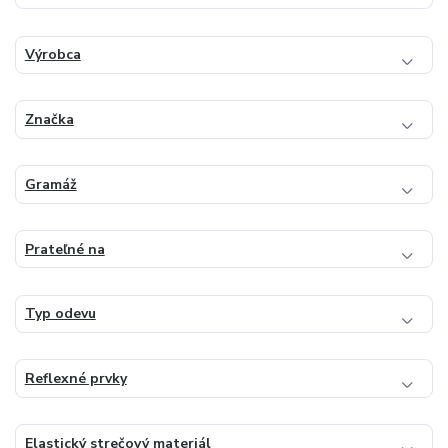
Výrobca
Značka
Gramáž
Prateľné na
Typ odevu
Reflexné prvky
Elastický strečový materiál