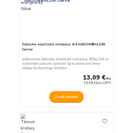
Dámske elastické nohavice 3/4 ARDON®ALDRI
čierne
exkluzívne dámske elastické nohavice dĺžky 3/4 so
zvýšeným pásom vyvinuté špeciálne pre ženy
Vďaka technológii širšieho...
13,09 €
/
ks
10,64 €
bez DPH
Zvoliť variant