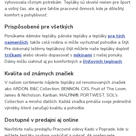
vyhovovala rôznym potrebám. Tepláky sú skvelé nielen pre šport
a voľný čas, ale aj pre ľahšie pracovné činnosti, kde je dôležitý
komfort a pohyblivosť.
Prispôsobené pre všetkých
Ponúkame dámske tepláky, pánske tepláky a tepláky
pre tých
najmenších
, takže celá rodina si môže vychutnať pohodlie a štýl.
Pre dokonalý ležérny teplákový štýl môžete naše tepláky doplniť
tričkami
alebo skvelo dopasovať s
mikinami
z našej ponuky.
Dámy môžu siahnuť aj po komfortných a
štýlových legínach
.
Kvalita od známych značiek
V našom sortimente nájdete tepláky od renomovaných značiek
ako ARDON, B&C Collection, BENNON, CXS, Fruit of The Loom,
James & Nicholson, Kariban, MALFINI®, PORTWEST, SOL's
Collection a mnoho ďalších. Každá značka prináša svoje jedinečné
výrobky, ktoré zaručujú kvalitu a pohodlie.
Dostupné v predajni aj online
Navštívte našu predajňu Pracovné odevy Kado v Poprade, kde si
môžete tepláky osobne vyskúšať a vybrať. Ak preferujete