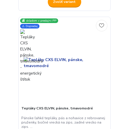
Zvoliť variant
🏬 skladom v predajni PP
⚠️ Dopredaj
Tepláky CXS ELVIN, pánske, tmavomodré
Pánske ľahké tepláky, pás a nohavice z rebrovanej
pruženky, bočné vrecká na zips, zadné vrecko na
zips. ...