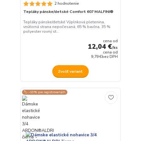
2 hodnotenie
Tepláky pánske/detské Comfort 607 MALFINI®
Tepláky pánske/detské Výplnková pletenina,
vnútorná strana nepočesaná, 65 % bavlna, 35 %
polyester rovný st...
cena od
12,04 €
/
ks
cena od
9,79 €
bez DPH
Zvoliť variant
🏷️ -10% pre registrovaných