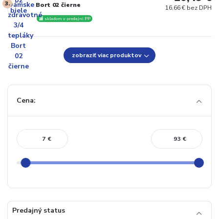
3.
Bort 02 čierne
16,66 € bez DPH
🏬 skladom v predajni PP
zobraziť viac produktov
Cena:
€
€
Predajný status