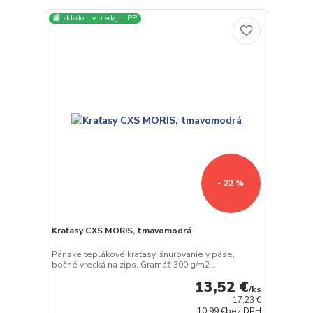
🏬 skladom v predajni PP
- 22 %
Kraťasy CXS MORIS, tmavomodrá
Pánske teplákové kraťasy, šnurovanie v páse,
bočné vrecká na zips. Gramáž 300 g/m2 ...
13,52 €
/
ks
17,23 €
10,99 €
bez DPH