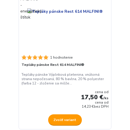
1 hodnotenie
Tepláky pánske Rest 614 MALFINI®
Tepláky pánske Výplnková pletenina, vnútorná
strana nepočesaná, 80 % bavlna, 20 % polyester
(farba 12 - zloženie sa môže...
cena od
17,50 €
/
ks
cena od
14,23 €
bez DPH
Zvoliť variant