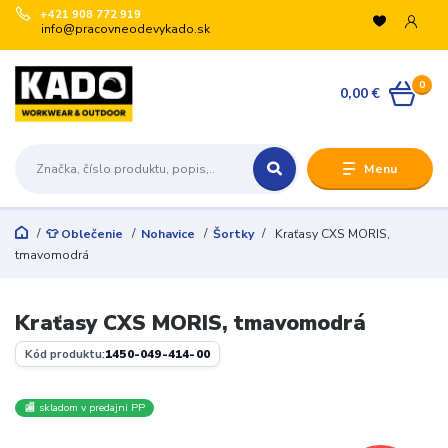
+421 908 772 919
info@pracovneodevykado.sk
0
0,00 €
Menu
👕 Oblečenie
Nohavice
Šortky
Kraťasy CXS MORIS,
tmavomodrá
Kraťasy CXS MORIS, tmavomodrá
Kód produktu:
1450-049-414-00
🏬 skladom v predajni PP