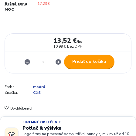
Bežná cena
17,23 €
MOC
13,52 €
/
ks
10,99 €
bez DPH
Pridať do košíka
Farba:
modrá
Značka:
CXS
Do obľúbených
FIREMNÉ OBLEČENIE
Potlač & výšivka
Logo firmy na pracovné odevy, tričká, bundy aj mikiny už od 10