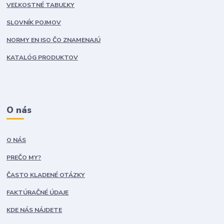
VEĽKOSTNÉ TABUĽKY
SLOVNÍK POJMOV
NORMY EN ISO ČO ZNAMENAJÚ
KATALÓG PRODUKTOV
O nás
O NÁS
PREČO MY?
ČASTO KLADENÉ OTÁZKY
FAKTÚRAČNÉ ÚDAJE
KDE NÁS NÁJDETE