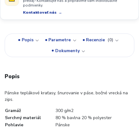
predaj? Kontaktujte nás a pripravíme vám individuálne
podmienky.
Kontaktovať nás
Popis
Parametre
Recenzie
0
Dokumenty
Popis
Pánske teplákové kraťasy, šnurovanie v páse, bočné vrecká na
zips.
Gramáž
300 g/m2
Svrchný materiál
80 % bavlna 20 % polyester
Pohlavie
Pánske