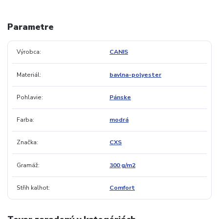
Parametre
Výrobca
CANIS
Materiál
bavlna-polyester
Pohlavie
Pánske
Farba
modrá
Značka
CXS
Gramáž
300 g/m2
Střih kalhot
Comfort