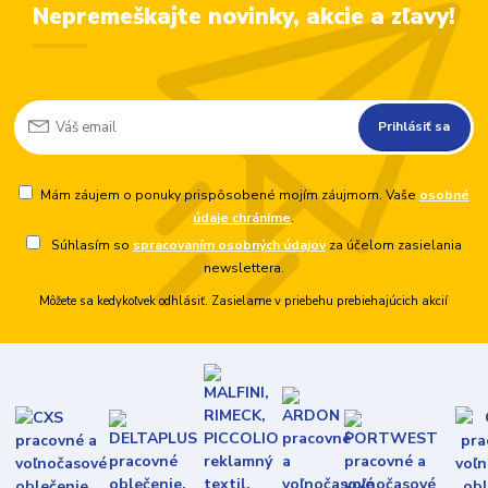
Nepremeškajte novinky, akcie a zľavy!
Prihlásiť sa
Mám záujem o ponuky prispôsobené mojím záujmom. Vaše
osobné
údaje chránime
.
Súhlasím so
spracovaním osobných údajov
za účelom zasielania
newslettera.
Môžete sa kedykoľvek odhlásiť. Zasielame v priebehu prebiehajúcich akcií