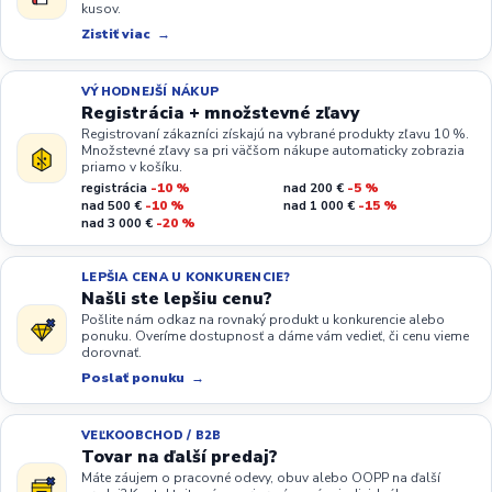
kusov.
Zistiť viac
VÝHODNEJŠÍ NÁKUP
Registrácia + množstevné zľavy
Registrovaní zákazníci získajú na vybrané produkty zľavu 10 %.
Množstevné zľavy sa pri väčšom nákupe automaticky zobrazia
priamo v košíku.
registrácia
-10 %
nad 200 €
-5 %
nad 500 €
-10 %
nad 1 000 €
-15 %
nad 3 000 €
-20 %
LEPŠIA CENA U KONKURENCIE?
Našli ste lepšiu cenu?
Pošlite nám odkaz na rovnaký produkt u konkurencie alebo
ponuku. Overíme dostupnosť a dáme vám vedieť, či cenu vieme
dorovnať.
Poslať ponuku
VEĽKOOBCHOD / B2B
Tovar na ďalší predaj?
Máte záujem o pracovné odevy, obuv alebo OOPP na ďalší