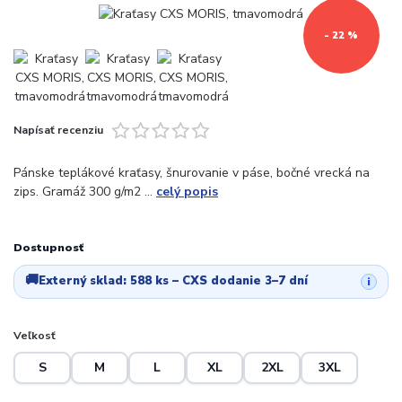
- 22 %
Napísať recenziu
Pánske teplákové kraťasy, šnurovanie v páse, bočné vrecká na
zips. Gramáž 300 g/m2 ...
celý popis
Dostupnosť
🚚
Externý sklad:
588 ks
– CXS dodanie 3–7 dní
i
Veľkosť
S
M
L
XL
2XL
3XL