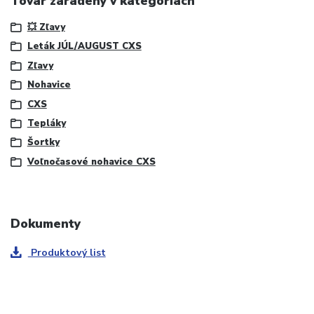
Tovar zaradený v kategóriách
💥 Zľavy
Leták JÚL/AUGUST CXS
Zľavy
Nohavice
CXS
Tepláky
Šortky
Voľnočasové nohavice CXS
Dokumenty
Produktový list