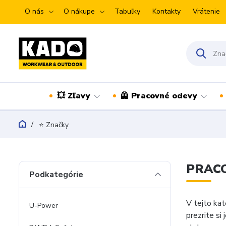
O nás
O nákupe
Tabuľky
Kontakty
Vrátenie
💥 Zľavy
🦺 Pracovné odevy
⭐ Značky
PRACO
Podkategórie
V tejto ka
U-Power
prezrite si