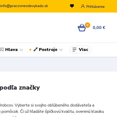
info@pracovneodevykado.sk
Prihlásenie
0
0,00 €
Viac
👷‍♂️ Hlava
🔗 Postroje
podľa značky
výrobcov. Vyberte si svojho obľúbeného dodávateľa a
 pomôcok. Či už hľadáte špičkovú kvalitu, overenú klasiku