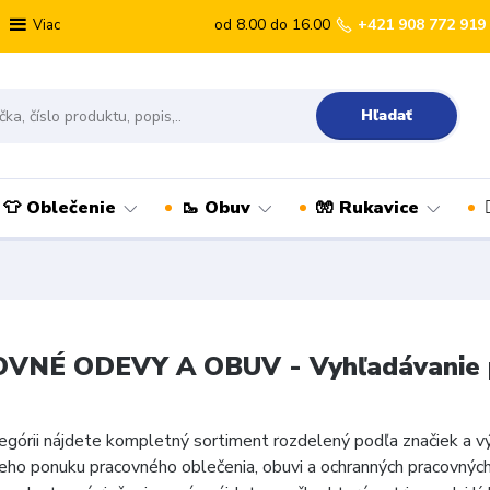
od 8.00 do 16.00
+421 908 772 919
Viac
Hľadať
👕 Oblečenie
🥾 Obuv
🧤 Rukavice
VNÉ ODEVY A OBUV - Vyhľadávanie 
tegórii nájdete kompletný sortiment rozdelený podľa značiek a 
 jeho ponuku pracovného oblečenia, obuvi a ochranných pracovných