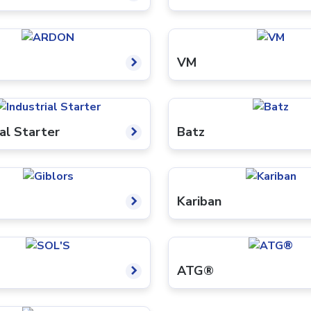
VM
ial Starter
Batz
Kariban
ATG®