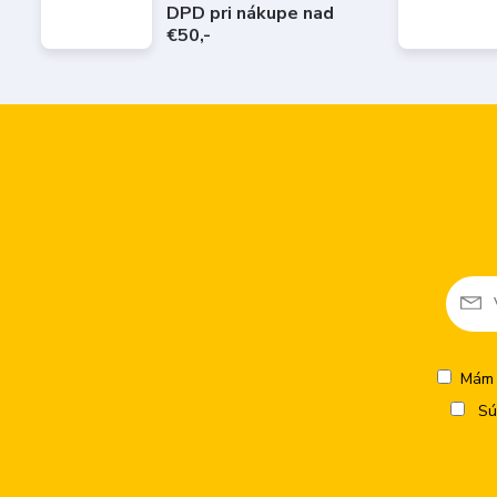
DPD pri nákupe nad
€50,-
Mám 
Sú