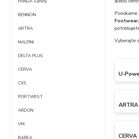
alebo cenov
PANDA Safety
Ponúkame 
BENNON
Footwear
potrebujete
ARTRA
Vyberajte s
MALFINI
DELTA PLUS
CERVA
U-Powe
CXS
PORTWEST
ARTRA
ARDON
VM
CERVA
BAREA