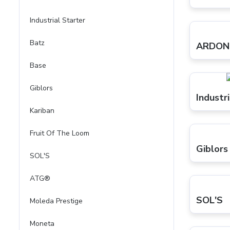
Industrial Starter
Batz
ARDON
Base
Giblors
Industr
Kariban
Fruit Of The Loom
Giblors
SOL'S
ATG®
SOL'S
Moleda Prestige
Moneta