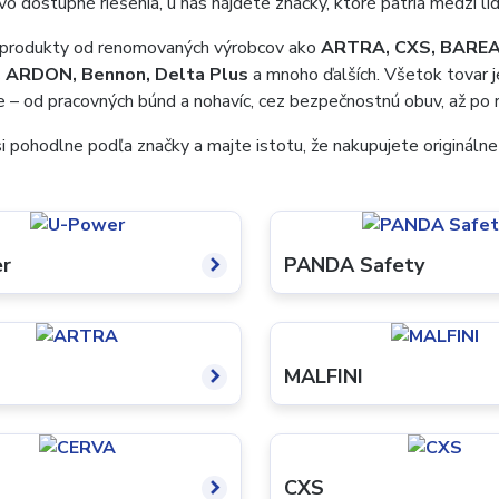
o dostupné riešenia, u nás nájdete značky, ktoré patria medzi líd
produkty od renomovaných výrobcov ako
ARTRA, CXS, BAREA,
, ARDON, Bennon,
Delta Plus
a mnoho ďalších. Všetok tovar j
 – od pracovných búnd a nohavíc, cez bezpečnostnú obuv, až po ruka
i pohodlne podľa značky a majte istotu, že nakupujete originálne 
r
PANDA Safety
MALFINI
CXS