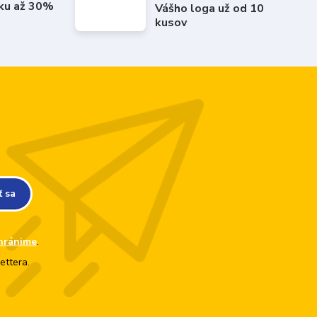
íku až 30%
Vášho loga už od 10
kusov
ť sa
hránime
.
ettera.