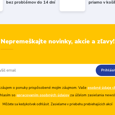
bez problémov do 14 dní
priamo v koš
Nepremeškajte novinky, akcie a zľavy!
Prihlási
záujem o ponuky prispôsobené mojím záujmom. Vaše
osobné údaje c
hlasím so
spracovaním osobných údajov
za účelom zasielania newsl
Môžete sa kedykoľvek odhlásiť. Zasielame v priebehu prebiehajúcich akcií