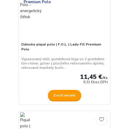
Dámske piqué polo | F.O.L. | Lady-Fit Premium
Polo
Vypasovaný strih, gombíková léga so 2 gombíkmi
tón v tóne, golier z plochého rebrovaného úpletu,
rebrované manžety, bočn...
11,45 €
/
Ks
9,31 €
bez DPH
Zvoliť variant