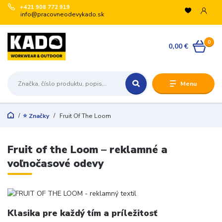
+421 908 772 919
info@pracovneodevykado.sk
0
0,00 €
Menu
⭐ Značky
Fruit Of The Loom
Fruit of the Loom – reklamné a
voľnočasové odevy
Klasika pre každý tím a príležitosť