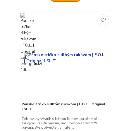
Pánske tričko s dlhým rukávom | F.O.L. | Original
LSL T
Žebrovaný výstrih s krčnou lemovkou tón v tónu
145g/m², 100% bavlna, melírovaná šedá: 97%
bavlna, 3% polyester, single ...