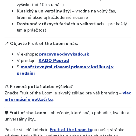
výšivku (od 10 ks u nás!)
Klasický a univerzálny štýl
– vhodné na voľný čas,
firemné akcie aj každodenné nosenie
Dostupné v rôznych farbách a veľkostiach
– pre každý
tím a príležitosť
📍
Objavte Fruit of the Loom u nás:
V e-shope:
pracovneodevykado.sk
V predajni:
KADO Poprad
S
množstevnými zľavami priamo v košíku aj v
predajni
🎨
Firemná potlač alebo výšivka?
Značka Fruit of the Loom je skvelý základ pre váš branding –
viac
informácií o potlači tu
.
🛡️
Fruit of the Loom
– oblečenie, ktoré spája pohodlie, kvalitu a
univerzálny štýl.
Pozirte si celú kolekciu
Fruit of the Loom tu
na našej stránke