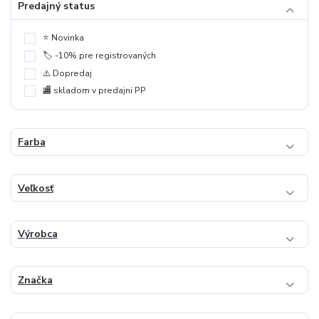
Predajný status
⭐️ Novinka
🏷️ -10% pre registrovaných
⚠️ Dopredaj
🏬 skladom v predajni PP
Farba
Veľkosť
Výrobca
Značka