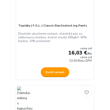
Tepláky | F.O.L. | Classic Elasticated Jog Pants
Elastické ukončenie nohavíc, elastický pás so
sťahovacou šnúrkou, bočné vrecká 280g/m², 80%
bavlna, 20% polyester
cena od
16,03 €
/
Ks
cena od
13,03 €
bez DPH
Zvoliť variant