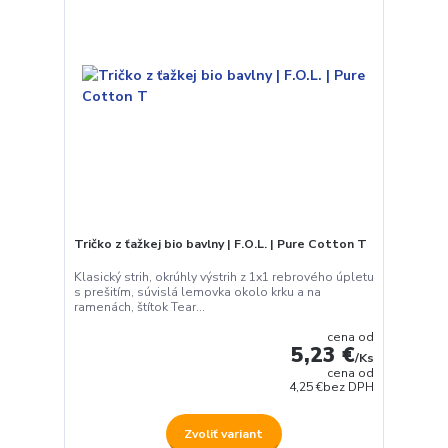
Tričko z ťažkej bio bavlny | F.O.L. | Pure Cotton T
Klasický strih, okrúhly výstrih z 1x1 rebrového úpletu
s prešitím, súvislá lemovka okolo krku a na
ramenách, štítok Tear...
cena od
5,23 €
/
Ks
cena od
4,25 €
bez DPH
Zvoliť variant