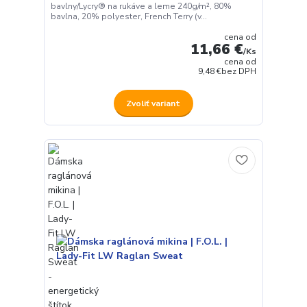
bavlny/Lycry® na rukáve a leme 240g/m², 80%
bavlna, 20% polyester, French Terry (v...
cena od
11,66 €
/
Ks
cena od
9,48 €
bez DPH
Zvoliť variant