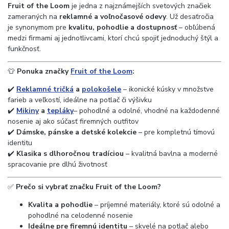
Fruit of the Loom
je jedna z najznámejších svetových značiek
zameraných na
reklamné a voľnočasové odevy
. Už desaťročia
je synonymom pre
kvalitu, pohodlie a dostupnosť
– obľúbená
medzi firmami aj jednotlivcami, ktorí chcú spojiť jednoduchý štýl a
funkčnosť.
👕
Ponuka značky
Fruit of the Loom
:
✔️
Reklamné tričká
a
polokošele
– ikonické kúsky v množstve
farieb a veľkostí, ideálne na potlač či výšivku
✔️
Mikiny
a
tepláky
– pohodlné a odolné, vhodné na každodenné
nosenie aj ako súčasť firemných outfitov
✔️
Dámske, pánske a detské kolekcie
– pre kompletnú tímovú
identitu
✔️
Klasika s dlhoročnou tradíciou
– kvalitná bavlna a moderné
spracovanie pre dlhú životnosť
✅
Prečo si vybrať značku Fruit of the Loom?
Kvalita a pohodlie
– príjemné materiály, ktoré sú odolné a
pohodlné na celodenné nosenie
Ideálne pre firemnú identitu
– skvelé na potlač alebo