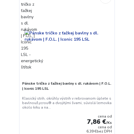
Pánske tričko z ťažkej bavlny s dl. rukávom | F.O.L.
| Iconic 195 LSL
Klasický strih, okrúhly výstrih v rebrovanom úplete s
bavlnou/Lycrou® a dvojitými švami, súvislá lemovka
okolo krku a na...
cena od
7,86 €
/
Ks
cena od
6,39 €
bez DPH