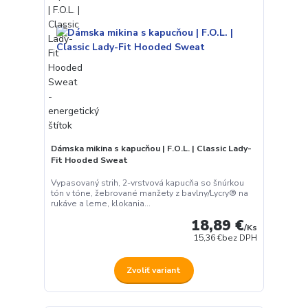
Dámska mikina s kapucňou | F.O.L. | Classic Lady-
Fit Hooded Sweat
Vypasovaný strih, 2-vrstvová kapucňa so šnúrkou
tón v tóne, žebrované manžety z bavlny/Lycry® na
rukáve a leme, klokania...
18,89 €
/
Ks
15,36 €
bez DPH
Zvoliť variant