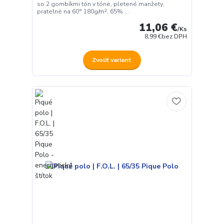
so 2 gombíkmi tón v tóne, pletené manžety,
prateľné na 60° 180g/m², 65% ...
11,06 €
/
Ks
8,99 €
bez DPH
Zvoliť variant