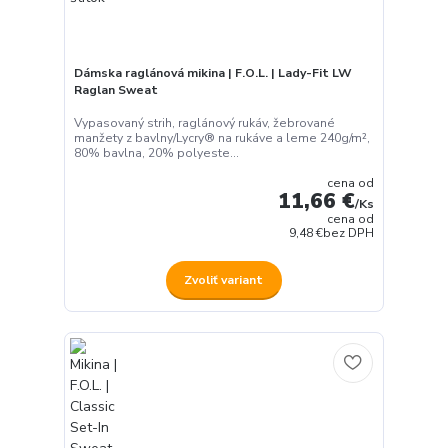
Dámska raglánová mikina | F.O.L. | Lady-Fit LW
Raglan Sweat
Vypasovaný strih, raglánový rukáv, žebrované
manžety z bavlny/Lycry® na rukáve a leme 240g/m²,
80% bavlna, 20% polyeste...
cena od
11,66 €
/
Ks
cena od
9,48 €
bez DPH
Zvoliť variant