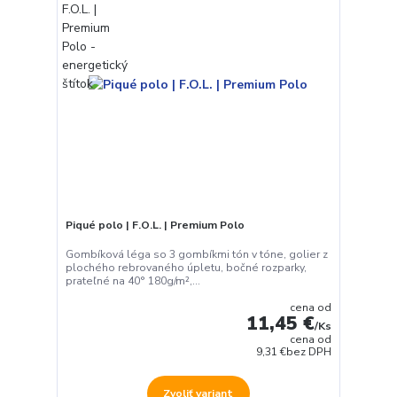
Piqué polo | F.O.L. | Premium Polo
Gombíková léga so 3 gombíkmi tón v tóne, golier z
plochého rebrovaného úpletu, bočné rozparky,
prateľné na 40° 180g/m²,...
cena od
11,45 €
/
Ks
cena od
9,31 €
bez DPH
Zvoliť variant