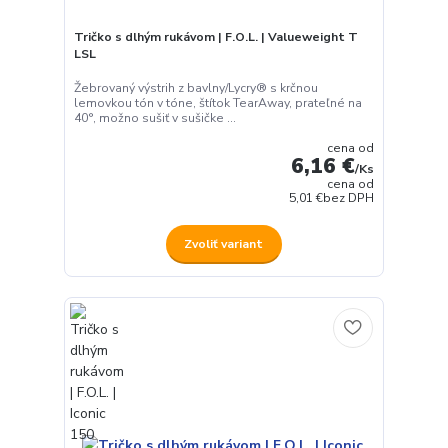
Tričko s dlhým rukávom | F.O.L. | Valueweight T
LSL
Žebrovaný výstrih z bavlny/Lycry® s krčnou
lemovkou tón v tóne, štítok TearAway, prateľné na
40°, možno sušiť v sušičke ...
cena od
6,16 €
/
Ks
cena od
5,01 €
bez DPH
Zvoliť variant