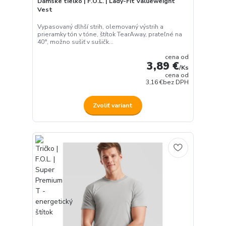
Dámske tielko | F.O.L. | Lady-Fit Valueweight
Vest
Vypasovaný dlhší strih, olemovaný výstrih a
prieramky tón v tóne, štítok TearAway, prateľné na
40°, možno sušiť v sušičk...
cena od
3,89 €
/
Ks
cena od
3,16 €
bez DPH
Zvoliť variant