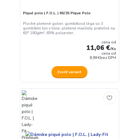
Piqué polo | F.O.L. | 65/35 Pique Polo
Ploché pletené golier, gombíková léga so 3
gombíkmi tón v tóne, pletené manžety, prateľné na
60° 180g/m², 65% polyester...
cena od
11,06 €
/
Ks
cena od
8,99 €
bez DPH
Zvoliť variant