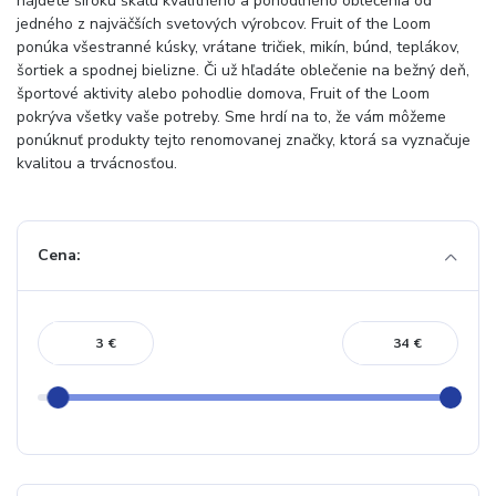
nájdete širokú škálu kvalitného a pohodlného oblečenia od
jedného z najväčších svetových výrobcov. Fruit of the Loom
ponúka všestranné kúsky, vrátane tričiek, mikín, búnd, teplákov,
šortiek a spodnej bielizne. Či už hľadáte oblečenie na bežný deň,
športové aktivity alebo pohodlie domova, Fruit of the Loom
pokrýva všetky vaše potreby. Sme hrdí na to, že vám môžeme
ponúknuť produkty tejto renomovanej značky, ktorá sa vyznačuje
kvalitou a trvácnosťou.
Cena:
€
€