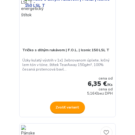
Tričko s dlhým rukávom | F.O.L. | Iconic 150 LSL T
Úzky kulatý výstrih v 1x1 žebrovanom úplete, krčný
lem tón v tóne, štítek TearAway 150g/m², 100%
česaná prstencová bavl...
cena od
6,35 €
/
Ks
cena od
5,16 €
bez DPH
Zvoliť variant