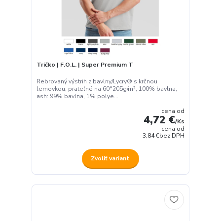
Tričko | F.O.L. | Super Premium T
Rebrovaný výstrih z bavlny/Lycry® s krčnou
lemovkou, prateľné na 60°205g/m², 100% bavlna,
ash: 99% bavlna, 1% polye...
cena od
4,72 €
/
Ks
cena od
3,84 €
bez DPH
Zvoliť variant