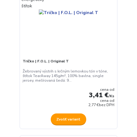
Tričko | F.O.L. | Original T
Žebrovaný výstrih s krčným lemovkou tón v tóne,
štítok TearAway 145g/m², 100% bavlna, single
jersey, melírovaná šedá: 9...
cena od
3,41 €
/
Ks
cena od
2,77 €
bez DPH
Zvoliť variant