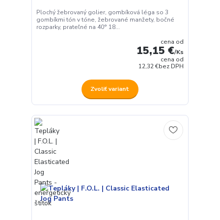
Plochý žebrovaný golier, gombíková léga so 3
gombíkmi tón v tóne, žebrované manžety, bočné
rozparky, prateľné na 40° 18...
cena od
15,15 €
/
Ks
cena od
12,32 €
bez DPH
Zvoliť variant