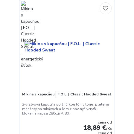
Mikina s kapucňou | F.O.L. | Classic Hooded Sweat
2-vrstvová kapucňa so šnúrkou tón v tóne, pletené
manžety na rukávoch a lem z bavlny/Lycry®,
klokania kapsa 280g/m², 80...
cena od
18,89 €
/
Ks
cena od