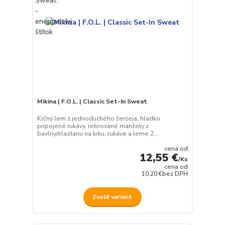
Mikina | F.O.L. | Classic Set-In Sweat
Krčný lem z jednoduchého žerzeja, hladko
pripojené rukávy, rebrované manžety z
bavlny/elastanu na krku, rukáve a leme 2...
cena od
12,55 €
/
Ks
cena od
10,20 €
bez DPH
Zvoliť variant