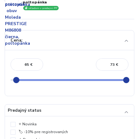
poltopánka
🏬 skladom v predajni PP
Cena:
€
€
Predajný status
⭐️ Novinka
🏷️ -10% pre registrovaných