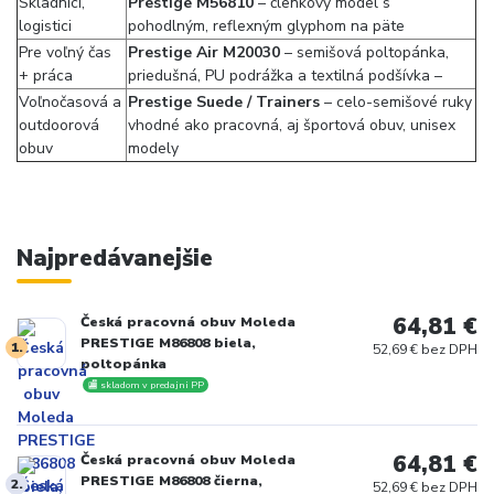
Skladníci,
Prestige M56810
– členkový model s
logistici
pohodlným, reflexným glyphom na päte
Pre voľný čas
Prestige Air M20030
– semišová poltopánka,
+ práca
priedušná, PU podrážka a textilná podšívka –
Voľnočasová a
Prestige Suede / Trainers
– celo-semišové ruky
outdoorová
vhodné ako pracovná, aj športová obuv, unisex
obuv
modely
Najpredávanejšie
64,81 €
Česká pracovná obuv Moleda
PRESTIGE M86808 biela,
1.
52,69 € bez DPH
poltopánka
🏬 skladom v predajni PP
64,81 €
Česká pracovná obuv Moleda
PRESTIGE M86808 čierna,
2.
52,69 € bez DPH