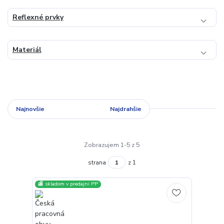
Reflexné prvky
Materiál
Najnovšie
Najlacnejšie
Najdrahšie
Zobrazujem 1-5 z 5
strana
z 1
🏬 skladom v predajni PP