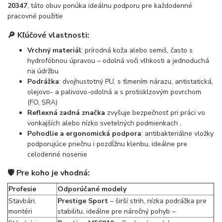
20347
, táto obuv ponúka ideálnu podporu pre každodenné
pracovné použitie
🔎 Kľúčové vlastnosti:
Vrchný materiál
: prírodná koža alebo semiš, často s
hydrofóbnou úpravou – odolná voči vlhkosti a jednoduchá
na údržbu
Podrážka
: dvojhustotný PU, s tlmením nárazu, antistatická,
olejovo- a palivovo-odolná a s protisklzovým povrchom
(FO, SRA)
Reflexná zadná značka
zvyšuje bezpečnosť pri práci vo
vonkajších alebo nízko svetelných podmienkach
.
Pohodlie a ergonomická podpora
: antibakteriálne vložky
podporujúce priečnu i pozdĺžnu klenbu, ideálne pre
celodenné nosenie
🛡️ Pre koho je vhodná:
Profesie
Odporúčané modely
Stavbári,
Prestige Sport
– širší strih, nízka podrážka pre
montéri
stabilitu, ideálne pre náročný pohyb –