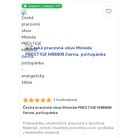
🏬 skladom v predajni PP
1 hodnotenie
Česká pracovná obuv Moleda PRESTIGE M86808
čierna, poltopánka
Poltopánka, celokožená, pracovná a športová.
Materiál: zvršok z kvalitnej prírodnej usne, podšívka
z textilného materiál...