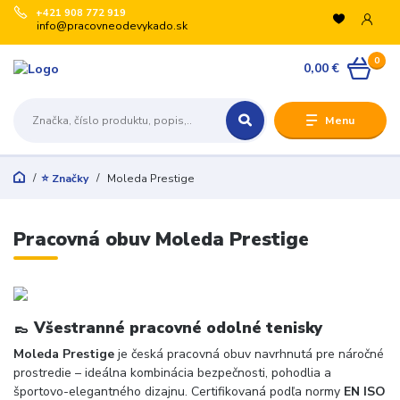
+421 908 772 919
info@pracovneodevykado.sk
0
0,00 €
Menu
⭐ Značky
Moleda Prestige
Pracovná obuv Moleda Prestige
👞
Všestranné pracovné odolné tenisky
Moleda Prestige
je česká pracovná obuv navrhnutá pre náročné
prostredie – ideálna kombinácia bezpečnosti, pohodlia a
športovo-elegantného dizajnu. Certifikovaná podľa normy
EN ISO