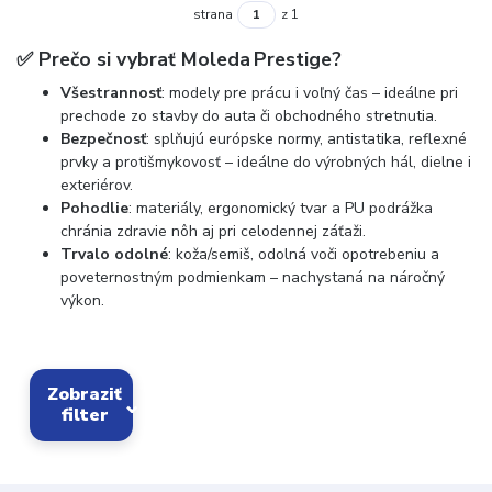
strana
z 1
✅ Prečo si vybrať Moleda Prestige?
Všestrannosť
: modely pre prácu i voľný čas – ideálne pri
prechode zo stavby do auta či obchodného stretnutia.
Bezpečnosť
: splňujú európske normy, antistatika, reflexné
prvky a protišmykovosť – ideálne do výrobných hál, dielne i
exteriérov.
Pohodlie
: materiály, ergonomický tvar a PU podrážka
chránia zdravie nôh aj pri celodennej záťaži.
Trvalo odolné
: koža/semiš, odolná voči opotrebeniu a
poveternostným podmienkam – nachystaná na náročný
výkon.
Zobraziť
filter