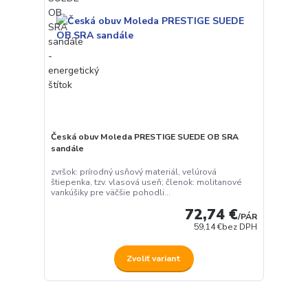
Česká obuv Moleda PRESTIGE SUEDE OB SRA
sandále
zvršok: prírodný usňový materiál, velúrová
štiepenka, tzv. vlasová useň; členok: molitanové
vankúšiky pre väčšie pohodli...
72,74 €
/
PÁR
59,14 €
bez DPH
Zvoliť variant