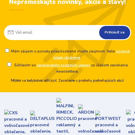
Nepremeškajte novinky, akcie a zľavy!
Prihlásiť sa
Mám záujem o ponuky prispôsobené mojím záujmom. Vaše
osobné
údaje chránime
.
Súhlasím so
spracovaním osobných údajov
za účelom zasielania
newslettera.
Môžete sa kedykoľvek odhlásiť. Zasielame v priebehu prebiehajúcich akcií