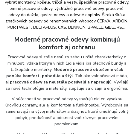
vybrať montérky, košele, tričká a vesty, špeciálne pracovné odevy,
zimné pracovné odevy, výstražné pracovné odevy, pracovné
odevy do dažďa, gastro odevy a odevné doplnky. Široká škála
značkových odevov od renomovaných výrobcov ČERVA, ARDON,
PORTWEST, DELTAPLUS, CXS, BENNON, B-WELL, GIBLORS,....
Moderné pracovné odevy kombinujú
komfort aj ochranu
Pracovné odevy si stále nesú zo sebou určité charakteristiky z
minulosti, vďaka ktorým v nich ľudia vidia iba plechové bundy a
ťažkopádne montérky.
Moderné pracovné oblečenie však
ponúka komfort, pohodlie a štýl
. Tak ako voľnočasová móda,
aj
pracovné odevy sa neustále posúvajú a napredujú
. Vyvíjajú
sa nové technológie a materiály, zlepšuje sa dizajn a ergonómia.
V súčasnosti sa pracovné odevy vyznačujú nielen vysokou
úrovňou ochrany, ale aj komfortom a funkčnosťou. Výrobcovia sa
zameriavajú na vývoj materiálov a dizajnov, ktoré umožňujú voľný
pohyb, priedušnosť a odolnosť voči rôznym pracovným
podmienkam.