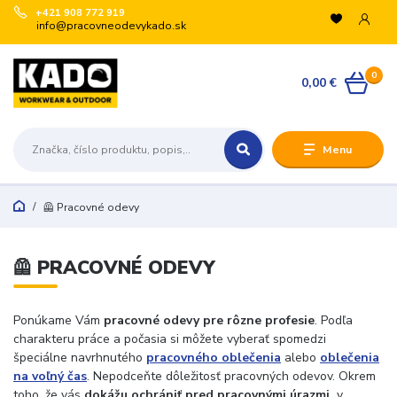
+421 908 772 919
info@pracovneodevykado.sk
0
0,00 €
Menu
🦺 Pracovné odevy
🦺 PRACOVNÉ ODEVY
Ponúkame Vám
pracovné odevy pre rôzne profesie
. Podľa
charakteru práce a počasia si môžete vyberať spomedzi
špeciálne navrhnutého
pracovného
oblečenia
alebo
oblečenia
na
voľný
čas
. Nepodceňte dôležitosť pracovných odevov. Okrem
toho, že vás
dokážu ochrániť pred pracovnými úrazmi,
v