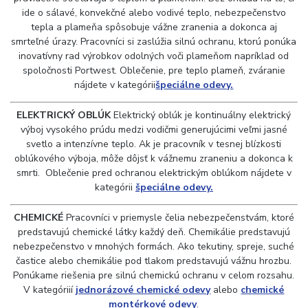
ide o sálavé, konvekčné alebo vodivé teplo, nebezpečenstvo
tepla a plameňa spôsobuje vážne zranenia a dokonca aj
smrteľné úrazy. Pracovníci si zaslúžia silnú ochranu, ktorú ponúka
inovatívny rad výrobkov odolných voči plameňom napríklad od
spoločnosti Portwest. Oblečenie, pre teplo plameň, zváranie
nájdete v kategórii
špeciálne odevy.
ELEKTRICKÝ OBLÚK
Elektrický oblúk je kontinuálny elektrický
výboj vysokého prúdu medzi vodičmi generujúcimi veľmi jasné
svetlo a intenzívne teplo. Ak je pracovník v tesnej blízkosti
oblúkového výboja, môže dôjsť k vážnemu zraneniu a dokonca k
smrti. Oblečenie pred ochranou elektrickým oblúkom nájdete v
kategórii
špeciálne odevy.
CHEMICKÉ
Pracovníci v priemysle čelia nebezpečenstvám, ktoré
predstavujú chemické látky každý deň. Chemikálie predstavujú
nebezpečenstvo v mnohých formách. Ako tekutiny, spreje, suché
častice alebo chemikálie pod tlakom predstavujú vážnu hrozbu.
Ponúkame riešenia pre silnú chemickú ochranu v celom rozsahu.
V kategóriií
jednorázové chemické odevy
alebo
chemické
montérkové odevy
.