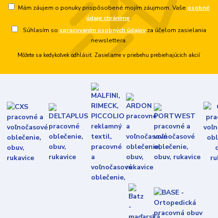
Mám záujem o ponuky prispôsobené mojím záujmom. Vaše
osobné
údaje chránime
.
Súhlasím so
spracovaním osobných údajov
za účelom zasielania
newslettera.
Môžete sa kedykoľvek odhlásiť. Zasielame v priebehu prebiehajúcich akcií