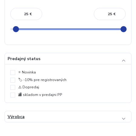
€
€
Predajný status
⭐️ Novinka
🏷️ -10% pre registrovaných
⚠️ Dopredaj
🏬 skladom v predajni PP
Výrobca