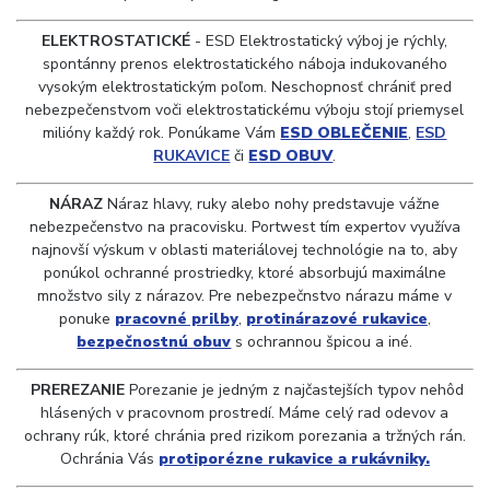
ELEKTROSTATICKÉ
- ESD Elektrostatický výboj je rýchly,
spontánny prenos elektrostatického náboja indukovaného
vysokým elektrostatickým poľom. Neschopnosť chrániť pred
nebezpečenstvom voči elektrostatickému výboju stojí priemysel
milióny každý rok. Ponúkame Vám
ESD OBLEČENIE
,
ESD
RUKAVICE
či
ESD OBUV
.
NÁRAZ
Náraz hlavy, ruky alebo nohy predstavuje vážne
nebezpečenstvo na pracovisku. Portwest tím expertov využíva
najnovší výskum v oblasti materiálovej technológie na to, aby
ponúkol ochranné prostriedky, ktoré absorbujú maximálne
množstvo sily z nárazov. Pre nebezpečnstvo nárazu máme v
ponuke
pracovné prilby
,
protinárazové rukavice
,
bezpečnostnú obuv
s ochrannou špicou a iné.
PREREZANIE
Porezanie je jedným z najčastejších typov nehôd
hlásených v pracovnom prostredí. Máme celý rad odevov a
ochrany rúk, ktoré chránia pred rizikom porezania a tržných rán.
Ochránia Vás
protiporézne rukavice a rukávniky.