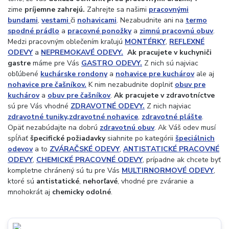
zime
príjemne zahrejú.
Zahrejte sa našimi
pracovnými
bundami
,
vestami
či
nohavicami
. Nezabudnite ani na
termo
spodné prádlo
a
pracovné ponožky
a
zimnú pracovnú obuv
.
Medzi pracovným oblečením kraľujú
MONTÉRKY
,
REFLEXNÉ
ODEVY
a
NEPREMOKAVÉ ODEVY.
Ak pracujete v kuchyni
či
gastre
máme pre Vás
GASTRO ODEVY.
Z nich sú najviac
obľúbené
kuchárske rondony
a
nohavice pre kuchárov
ale aj
nohavice pre čašníkov.
K nim nezabudnite doplniť
obuv pre
kuchárov
a
obuv pre čašníkov
.
Ak pracujete v zdravotníctve
sú pre Vás vhodné
ZDRAVOTNÉ ODEVY.
Z nich najviac
zdravotné tuniky,
zdravotné nohavice
,
zdravotné plášte
.
Opäť nezabúdajte na dobrú
zdravotnú obuv
. Ak Váš odev musí
spĺňať
špecifické požiadavky
siahnite po kategórii
špeciálnich
odevov
a to
ZVÁRAČSKÉ ODEVY
,
ANTISTATICKÉ PRACOVNÉ
ODEVY
,
CHEMICKÉ PRACOVNÉ ODEVY
, prípadne ak chcete byť
kompletne chránený sú tu pre Vás
MULTIRNORMOVÉ ODEVY
,
ktoré sú
antistatické
,
nehorľavé
, vhodné pre zváranie a
mnohokrát aj
chemicky odolné
.