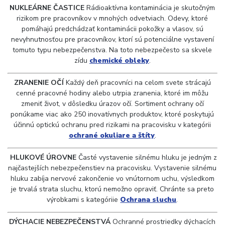
NUKLEÁRNE ČASTICE
Rádioaktívna kontaminácia je skutočným
rizikom pre pracovníkov v mnohých odvetviach. Odevy, ktoré
pomáhajú predchádzať kontaminácii pokožky a vlasov, sú
nevyhnutnosťou pre pracovníkov, ktorí sú potenciálne vystavení
tomuto typu nebezpečenstva. Na toto nebezpečesto sa skvele
zídu
chemické obleky
.
ZRANENIE OČÍ
Každý deň pracovníci na celom svete strácajú
cenné pracovné hodiny alebo utrpia zranenia, ktoré im môžu
zmeniť život, v dôsledku úrazov očí. Sortiment ochrany očí
ponúkame viac ako 250 inovatívnych produktov, ktoré poskytujú
účinnú optickú ochranu pred rizikami na pracovisku v kategórii
ochrané okuliare a štíty
.
HLUKOVÉ ÚROVNE
Časté vystavenie silnému hluku je jedným z
najčastejších nebezpečenstiev na pracovisku. Vystavenie silnému
hluku zabíja nervové zakončenie vo vnútornom uchu, výsledkom
je trvalá strata sluchu, ktorú nemožno opraviť. Chránte sa preto
výrobkami s kategóriie
Ochrana sluchu
.
DÝCHACIE NEBEZPEČENSTVÁ
Ochranné prostriedky dýchacích