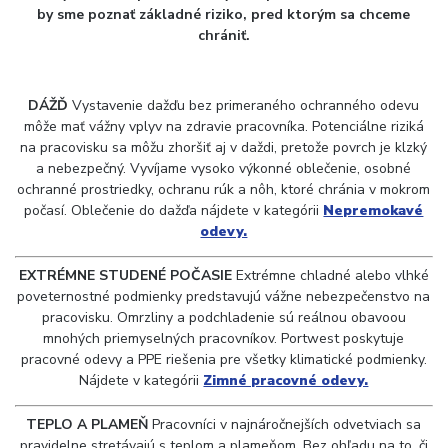
by sme poznať základné riziko, pred ktorým sa chceme
chrániť.
DÁŽĎ
Vystavenie dažďu bez primeraného ochranného odevu
môže mať vážny vplyv na zdravie pracovníka. Potenciálne riziká
na pracovisku sa môžu zhoršiť aj v daždi, pretože povrch je klzký
a nebezpečný. Vyvíjame vysoko výkonné oblečenie, osobné
ochranné prostriedky, ochranu rúk a nôh, ktoré chránia v mokrom
počasí. Oblečenie do dažďa nájdete v kategórii
Nepremokavé
odevy.
EXTRÉMNE STUDENÉ POČASIE
Extrémne chladné alebo vlhké
poveternostné podmienky predstavujú vážne nebezpečenstvo na
pracovisku. Omrzliny a podchladenie sú reálnou obavoou
mnohých priemyselných pracovníkov. Portwest poskytuje
pracovné odevy a PPE riešenia pre všetky klimatické podmienky.
Nájdete v kategórii
Zimné pracovné odevy.
TEPLO A PLAMEŇ
Pracovníci v najnáročnejších odvetviach sa
pravidelne stretávajú s teplom a plameňom. Bez ohľadu na to, či