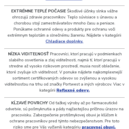
EXTRÉMNE TEPLÉ POČASIE
Škodlivé účinky slnka vážne
ohrozujú zdravie pracovníkov. Teplo súvisiace s únavou a
chorobou stojí zamestnávateľov mnoho času a peniaze.
Ponúkame ochranné odevy a produkty pre ochranu voči
extrémnym teplotám a slnečnému žiareniu. Nájdete v kategórii
Chladiace doplnky.
NÍZKA VIDITEĽNOSŤ
Pracovníci, ktorí pracujú v podmienkach
slabého osvetlenia a zlej viditeľnosti, najmä tí, ktorí pracujú v
stredne až vysoko rizikovom prostredí, musia nosiť oblečenie,
ktoré zvyšuje ich viditeľnosť. V ponuke nájdete najkomplexnejší
sortiment certifikovaných odevov so zvýšenou a vysokou
viditeľnosťou na trhu od značky Portwest a iných výrobcov. Viac v
kategórii
Reflexné odevy.
KĹZAVÉ POVRCHY
Od ťažkej výroby až po farmaceutické
odvetvie, sú pošmyknutia a pády najčastejšou príčinou úrazov na
pracovisku. Zabezpečenie protišmykovej obuvi je kľúčom k
ochrane pracovníkov pred týmto nebezpečenstvom. Pre toto
riziko sme pre Vás vyčlenili kategóriu
pracovnej obuvi.