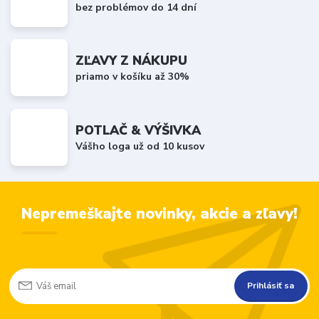
bez problémov do 14 dní
ZĽAVY Z NÁKUPU
priamo v košíku až 30%
POTLAČ & VÝŠIVKA
Vášho loga už od 10 kusov
Nepremeškajte novinky, akcie a zľavy!
Prihlásiť sa