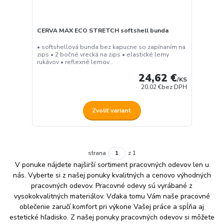
CERVA MAX ECO STRETCH softshell bunda
• softshellová bunda bez kapucne so zapínaním na
zips • 2 bočné vrecká na zips • elastické lemy
rukávov • reflexné lemov...
24,62 €
/
KS
20,02 €
bez DPH
Zvoliť variant
strana
z 1
V ponuke nájdete najširší sortiment pracovných odevov len u
nás. Vyberte si z našej ponuky kvalitných a cenovo výhodných
pracovných odevov. Pracovné odevy sú vyrábané z
vysokokvalitných materiálov. Vďaka tomu Vám naše pracovné
oblečenie zaručí komfort pri výkone Vašej práce a spĺňa aj
estetické hľadisko. Z našej ponuky pracovných odevov si môžete