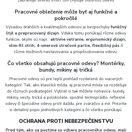
zabraňuje šíreniu trhlín, čím zvyšuje odolnosť odevu
Pracovné oblečenie môže byť aj funkčné a
pokročilé
Výsadou drahších a kvalitnejších odevov je bezpochyby
funkčný
štýl a prepracovaný dizajn
. Vďaka tomu ponúkajú rôzne odevy
funkcie, akými sú napr.:
aktívne vetranie, ergonomický dizajn,
slim-fit strih, 4-smerové strečové partie, flexibilný pás
či
rôzne možnosti nastavovania a prispôsobovania odevu.
Čo všetko obsahujú pracovné odevy? Montérky,
bundy, mikiny aj tričká
Pracovné odevy sú pre lepší prehľad rozdelené do viacerých
kategórií. Tak, ako klasická móda, aj pracovná móda sa rozdeľuje
do rôznych podkategórií. Vybrať si tak môžete nohavice, bundy,
mikiny, vesty, trická a polokošele, spodné termoprádlo, reflexné
odevy či špeciálne odevy proti dažďu, pre zváračov a iné. Prezrite
si detailný popis jednotlivých kategórií a čo všetko ponúkajú.
OCHRANA PROTI NEBEZPEČENSTVU
Pred tým, ako sa pustíme so výberu pracovného odevu, mali