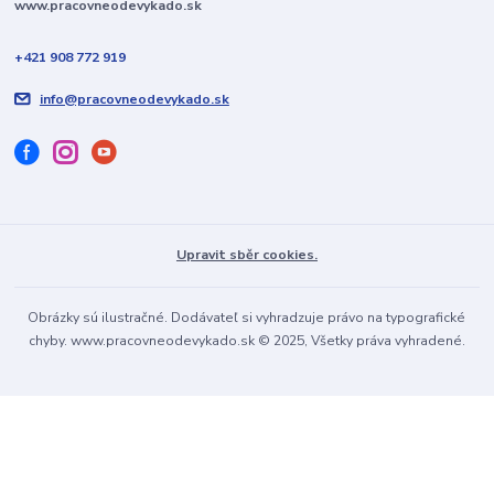
www.pracovneodevykado.sk
+421 908 772 919
info@pracovneodevykado.sk
Upravit sběr cookies.
Obrázky sú ilustračné. Dodávateľ si vyhradzuje právo na typografické
chyby. www.pracovneodevykado.sk © 2025, Všetky práva vyhradené.