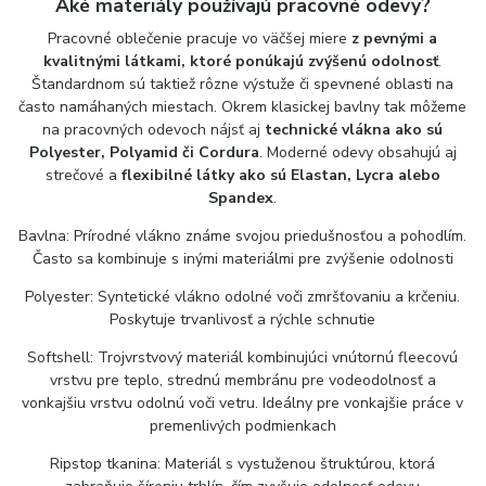
Aké materiály používajú pracovné odevy?
Pracovné oblečenie pracuje vo väčšej miere
z pevnými a
kvalitnými látkami, ktoré ponúkajú zvýšenú odolnosť
.
Štandardnom sú taktiež rôzne výstuže či spevnené oblasti na
často namáhaných miestach. Okrem klasickej bavlny tak môžeme
na pracovných odevoch nájsť aj
technické vlákna ako sú
Polyester, Polyamid či Cordura
. Moderné odevy obsahujú aj
strečové a
flexibilné látky ako sú Elastan, Lycra alebo
Spandex
.
Bavlna: Prírodné vlákno známe svojou priedušnosťou a pohodlím.
Často sa kombinuje s inými materiálmi pre zvýšenie odolnosti
Polyester: Syntetické vlákno odolné voči zmršťovaniu a krčeniu.
Poskytuje trvanlivosť a rýchle schnutie
Softshell: Trojvrstvový materiál kombinujúci vnútornú fleecovú
vrstvu pre teplo, strednú membránu pre vodeodolnosť a
vonkajšiu vrstvu odolnú voči vetru. Ideálny pre vonkajšie práce v
premenlivých podmienkach
Ripstop tkanina: Materiál s vystuženou štruktúrou, ktorá