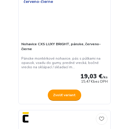
Nohavice CXS LUXY BRIGHT, pánske, červeno-
čierne
Pánske montérkové nohavice, pás s pútkami na
opasok, vzadu do gumy, predné vrecká, bočné
vrecko na sklápací / skladací m...
19,03 €
/
ks
15,47 €
bez DPH
Zvoliť variant