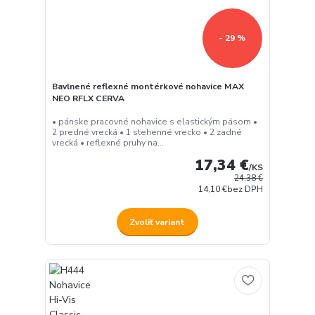
- 29 %
Bavlnené reflexné montérkové nohavice MAX
NEO RFLX CERVA
• pánske pracovné nohavice s elastickým pásom •
2 predné vrecká • 1 stehenné vrecko • 2 zadné
vrecká • reflexné pruhy na...
17,34 €
/
KS
24,38 €
14,10 €
bez DPH
Zvoliť variant