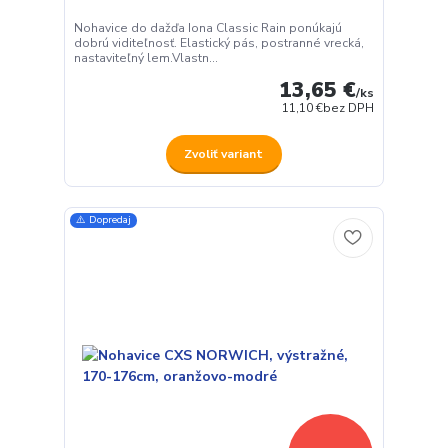
Nohavice do dažďa Iona Classic Rain ponúkajú
dobrú viditeľnosť. Elastický pás, postranné vrecká,
nastaviteľný lem.Vlastn...
13,65 €
/
ks
11,10 €
bez DPH
Zvoliť variant
⚠️ Dopredaj