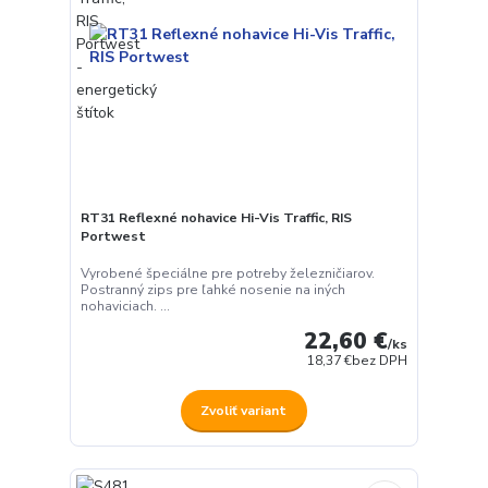
RT31 Reflexné nohavice Hi-Vis Traffic, RIS
Portwest
Vyrobené špeciálne pre potreby železničiarov.
Postranný zips pre ľahké nosenie na iných
nohaviciach. ...
22,60 €
/
ks
18,37 €
bez DPH
Zvoliť variant