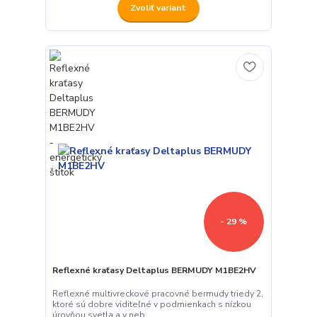
Zvoliť variant
- 29 %
Reflexné kraťasy Deltaplus BERMUDY M1BE2HV
Reflexné multivreckové pracovné bermudy triedy 2,
ktoré sú dobre viditeľné v podmienkach s nízkou
úrovňou svetla a v neb...