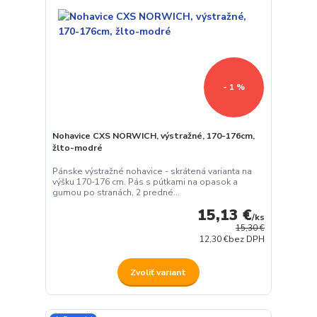
- 1 %
Nohavice CXS NORWICH, výstražné, 170-176cm,
žlto-modré
Pánske výstražné nohavice - skrátená varianta na
výšku 170-176 cm. Pás s pútkami na opasok a
gumou po stranách, 2 predné...
15,13 €
/
ks
15,30 €
12,30 €
bez DPH
Zvoliť variant