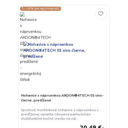
🏷️ -10% pre registrovaných
Nohavice s náprsenkou ARDON®4TECH 03 sivo-
čierne, predĺžené
športové montérkové nohavice s náprsenkou v
predĺženej variante zdvojená partia kolien
multifunkčné bočné vrecko na nár...
20,49 €