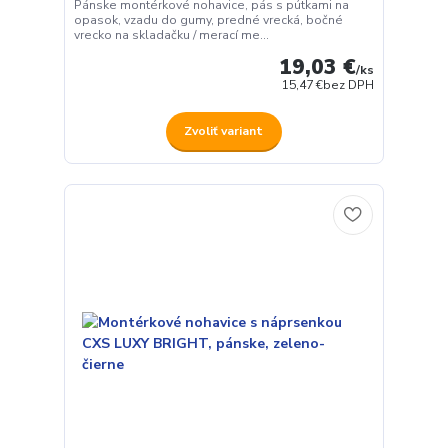
Pánske montérkové nohavice, pás s pútkami na
opasok, vzadu do gumy, predné vrecká, bočné
vrecko na skladačku / merací me...
19,03 €
/
ks
15,47 €
bez DPH
Zvoliť variant