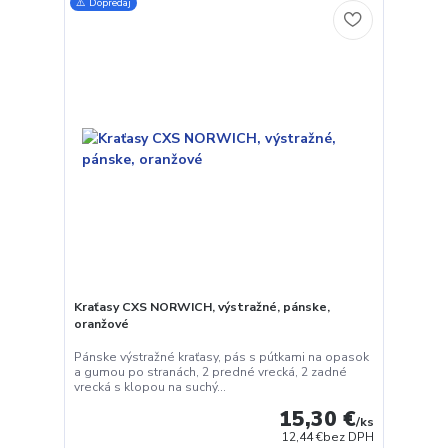
⚠️ Dopredaj
Kraťasy CXS NORWICH, výstražné, pánske,
oranžové
Pánske výstražné kraťasy, pás s pútkami na opasok
a gumou po stranách, 2 predné vrecká, 2 zadné
vrecká s klopou na suchý...
15,30 €
/
ks
12,44 €
bez DPH