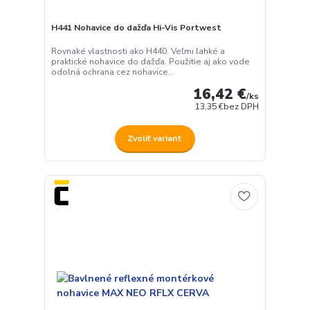
H441 Nohavice do dažďa Hi-Vis Portwest
Rovnaké vlastnosti ako H440. Veľmi ľahké a
praktické nohavice do dažďa. Použitie aj ako vode
odolná ochrana cez nohavice...
16,42 €
/
ks
13,35 €
bez DPH
Zvoliť variant