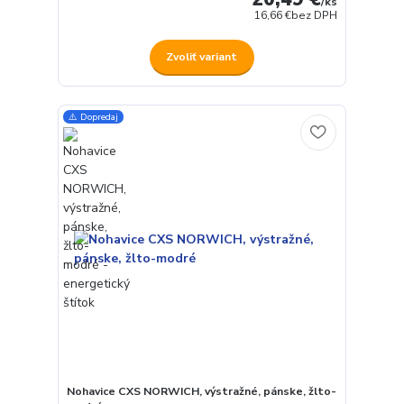
/
ks
16,66 €
bez DPH
Zvoliť variant
⚠️ Dopredaj
Nohavice CXS NORWICH, výstražné, pánske, žlto-