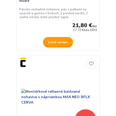
modré
Pánske výstražné nohavice, pás s pútkami na
opasok a gumou v bokoch, 2 predné vrecká, 2
zadné vrecká, kryté predné zapín...
21,80 €
/
ks
17,72 €
bez DPH
Zvoliť variant