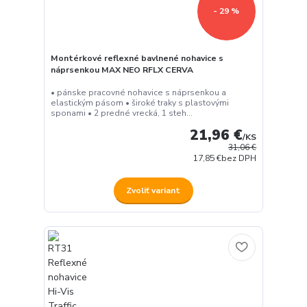
- 29 %
Montérkové reflexné bavlnené nohavice s
náprsenkou MAX NEO RFLX CERVA
• pánske pracovné nohavice s náprsenkou a
elastickým pásom • široké traky s plastovými
sponami • 2 predné vrecká, 1 steh...
21,96 €
/
KS
31,06 €
17,85 €
bez DPH
Zvoliť variant