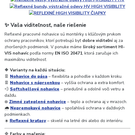
✨ Vaša viditeľnosť, naše riešenie
Reflexné pracovné nohavice sú montérky s kľúčovým prvkom
ochrany pracovníkov, ktorí potrebujú byť
dobre viditeľní
aj za
zhoršených podmienok. V ponuke máme
široký sortiment HI-
VIS nohavíc
podľa normy
EN ISO 20471
, ktorá zaručuje ich
maximálnu viditeľnosť.
🔶
Varianty na každú situáciu:
👖
Nohavice do pása
– flexibilita a pohodlie v každom kroku.
👖
Nohavice s náprsenkou
– vyššia ochrana a extra komfort.
💨
Softshellové nohavice
– priedušné a odolné voči vetru a
dažďu.
❄️
Zimné zateplené nohavice
– teplo a ochrana aj v mrazoch.
🌧️
Nepremokavé nohavice
– spoľahlivá ochrana v daždivých
podmienkach.
☀️
Reflexné kraťasy
– skvelé na letné dni alebo do interiéru.
🔷
Farby a značenie: