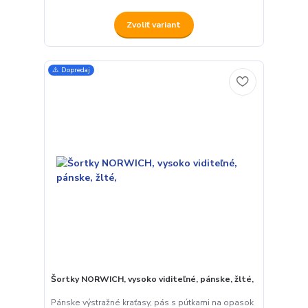
Zvoliť variant
⚠️ Dopredaj
Šortky NORWICH, vysoko viditeľné, pánske, žlté,
Pánske výstražné kraťasy, pás s pútkami na opasok