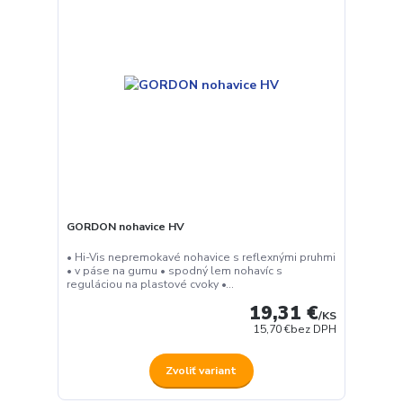
GORDON nohavice HV
• Hi-Vis nepremokavé nohavice s reflexnými pruhmi
• v páse na gumu • spodný lem nohavíc s
reguláciou na plastové cvoky •...
19,31 €
/
KS
15,70 €
bez DPH
Zvoliť variant