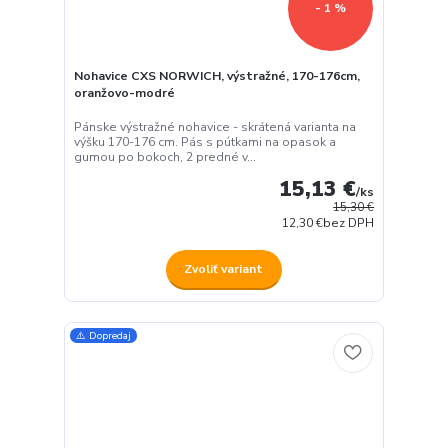
- 1 %
Nohavice CXS NORWICH, výstražné, 170-176cm,
oranžovo-modré
Pánske výstražné nohavice - skrátená varianta na
výšku 170-176 cm. Pás s pútkami na opasok a
gumou po bokoch, 2 predné v...
15,13 €
/
ks
15,30 €
12,30 €
bez DPH
Zvoliť variant
⚠️ Dopredaj