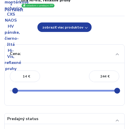
žltá Hi-Vis, reflexné pruhy
🏬 skladom v predajni PP
zobraziť viac produktov
Cena:
€
€
Predajný status