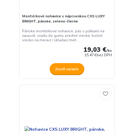
Montérkové nohavice s náprsenkou CXS LUXY
BRIGHT, pánske, zeleno-čierne
Pánske montérkové nohavice, pás s pútkami na
opasok, vzadu do gumy, predné vrecká, bočné
vrecko na merací / skladací met...
19,03 €
/
ks
15,47 €
bez DPH
Zvoliť variant