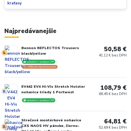
Najpredávanejšie
50,58 €
Bennon REFLECTOS Trousers
1.
black/yellow
41,12 € bez DPH
🏬 skladom v predajni PP
🏷️ -10% pre registrovaných
108,79 €
EV442 EV4 Hi-Vis Stretch Holster
2.
nohavice triedy 1 Portwest
88,45 € bez DPH
🏬 skladom v predajni PP
64,81 €
Strečové montérkové nohavice
CXS NAOS HV pánske, čierno-
3.
52,69 € bez DPH