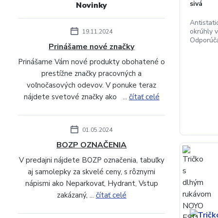
sivá
Novinky
Antistati
okrúhly v
19.11.2024
Odporúčan
Prinášame nové značky
Prinášame Vám nové produkty obohatené o
prestížne značky pracovných a
voľnočasových odevov. V ponuke teraz
nájdete svetové značky ako ...
čítať celé
01.05.2024
BOZP OZNAČENIA
V predajni nájdete BOZP označenia, tabuľky
aj samolepky za skvelé ceny, s rôznymi
nápismi ako Neparkovať, Hydrant, Vstup
zakázaný, ...
čítať celé