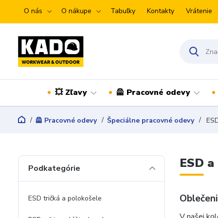
O nás
O nákupe
Tabuľky
Kontakty
Vrátenie
💥 Zľavy
🦺 Pracovné odevy
🦺 Pracovné odevy
Špeciálne pracovné odevy
ESD 
ESD a 
Podkategórie
Oblečeni
ESD tričká a polokošele
V našej kol