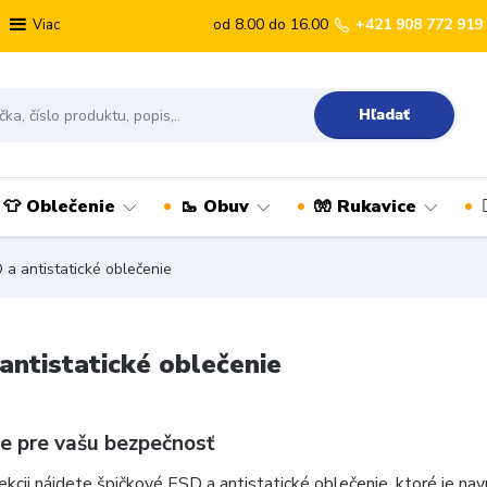
od 8.00 do 16.00
+421 908 772 919
Viac
Hľadať
👕 Oblečenie
🥾 Obuv
🧤 Rukavice
a antistatické oblečenie
antistatické oblečenie
e pre vašu bezpečnosť
ekcii nájdete špičkové ESD a antistatické oblečenie, ktoré je na