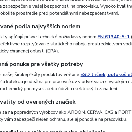
a zabezpečenie vašej bezpečnosti na pracovisku. Vysoko kvalitné m
e okolité prostredie pred potenciálnymi nebezpečenstvami.
ované podľa najvyšších noriem
kty spĺňajú prísne technické požiadavky noriem
EN 61340-5-1
 efektívne rozptyľovanie statického náboja prostredníctvom vodi
icky chránenej oblasti (EPA).
ná ponuka pre všetky potreby
z našej širokej škály produktov vrátane
ESD tričiek, polokošie
aša kolekcia je ideálna pre pracovníkov v odvetviach s vysokým r
rochemický priemysel alebo údržba elektrických zariadení.
vality od overených značiek
 sa na popredných výrobcov ako ARDON, CERVA, CXS a PORTWEST
y vám zabezpečí nielen ochranu, ale aj pohodlie na pracovisku.