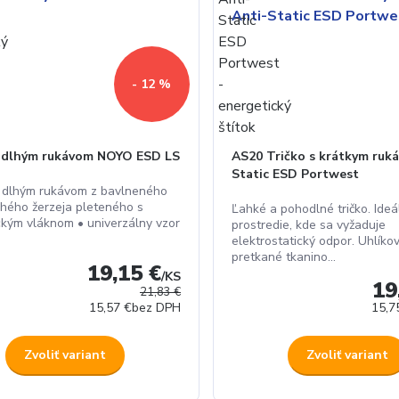
- 12 %
s dlhým rukávom NOYO ESD LS
AS20 Tričko s krátkym ruk
Static ESD Portwest
 s dlhým rukávom z bavlneného
hého žerzeja pleteného s
Ľahké a pohodlné tričko. Ideá
ickým vláknom • univerzálny vzor
prostredie, kde sa vyžaduje
elektrostatický odpor. Uhlíko
pretkané tkanino...
19,15 €
/
KS
19
21,83 €
15,57 €
bez DPH
15,7
Zvoliť variant
Zvoliť variant