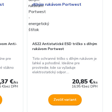
ávom Anti-
AS22 Antistatické ESD tričko s dlhým
rukávom Portwest
lne pre
Toto ochranné tričko s dlhým rukávom je
ľahké a pohodlné. Ideálne pre
vé vlákno
prostredie, kde sa vyžaduje
elektrostatický odpor....
,37 €
20,85 €
/
ks
/
ks
5 €
bez DPH
16,95 €
bez DPH
Zvoliť variant