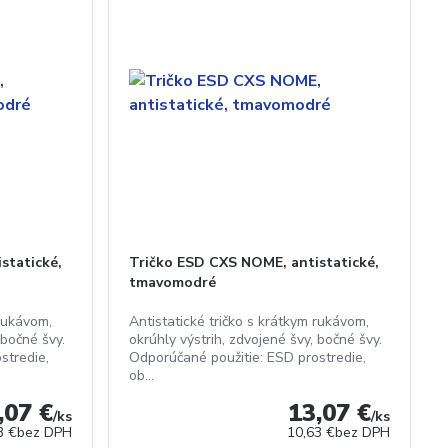
statické,
Tričko ESD CXS NOME, antistatické,
tmavomodré
 rukávom,
Antistatické tričko s krátkym rukávom,
 bočné švy.
okrúhly výstrih, zdvojené švy, bočné švy.
stredie,
Odporúčané použitie: ESD prostredie,
ob...
,07 €
13,07 €
/
ks
/
ks
3 €
bez DPH
10,63 €
bez DPH