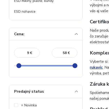
ESD mikiny, plášte, bundy
výbojmi a n
vás aj vaš
ESD nohavice
Certifik
Naše produ
Cena:
čo zaručuje
elektrostat
Komplex
€
€
Vyberte si 
rukavíc
. N
výroba, pet
Záruka k
Predajný status
Spoliehame
našej ponuk
⭐️ Novinka