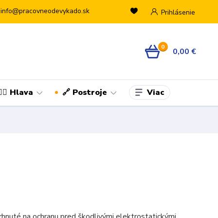
info@pracovneodevykado.sk
Prihlásenie
0
0,00 €
Viac
👷‍♂️ Hlava
🔗 Postroje
vrhnuté na ochranu pred škodlivými elektrostatickými