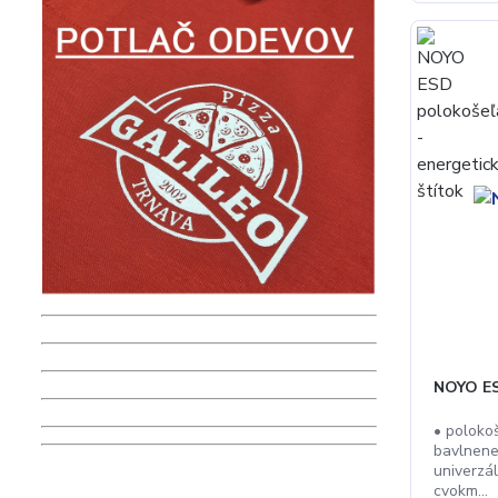
NOYO ES
• poloko
bavlnene
univerzá
cvokm...