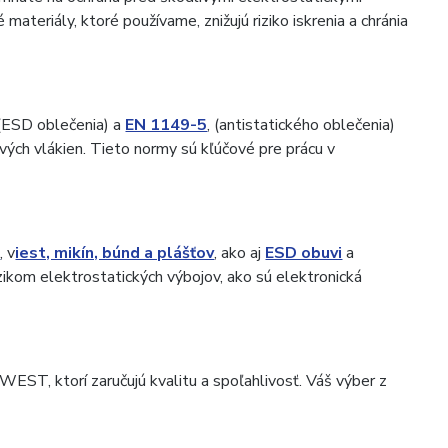
ateriály, ktoré používame, znižujú riziko iskrenia a chránia
(ESD oblečenia) a
EN 1149-5
, (antistatického oblečenia)
vých vlákien. Tieto normy sú kľúčové pre prácu v
ľ
, v
iest, mikín, búnd a plášťov
, ako aj
ESD obuvi
a
izikom elektrostatických výbojov, ako sú elektronická
, ktorí zaručujú kvalitu a spoľahlivosť. Váš výber z