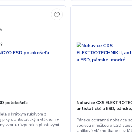
D polokošeľa
Nohavice CXS ELEKTROTECH
antistatické a ESD, pánske
šeľa s krátkym rukávom z
j piky s antistatickým vláknom •
Pánske ochranné nohavice s
lny vzor • rázporok s plastovými
vodivou mriežkou a ESD vlast
Uhlíkové vlákno tkané cez lá