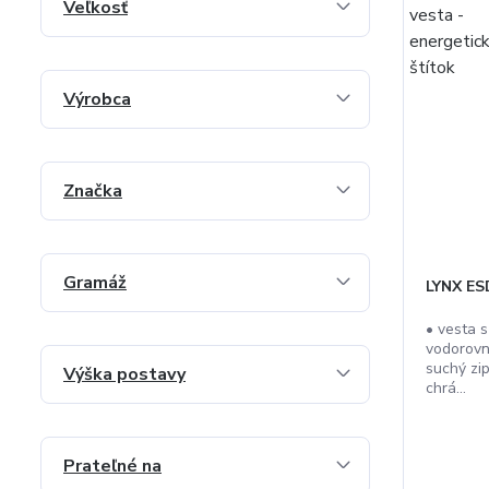
Veľkosť
Výrobca
Značka
Gramáž
LYNX ES
• vesta 
vodorovn
suchý zi
Výška postavy
chrá...
Prateľné na