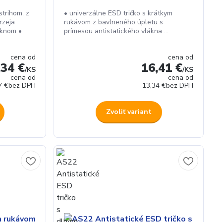
strihom, z
• univerzálne ESD tričko s krátkym
rzeja
rukávom z bavlneného úpletu s
áknom •
prímesou antistatického vlákna ...
cena od
cena od
,34 €
16,41 €
/
KS
/
KS
cena od
cena od
7 €
bez DPH
13,34 €
bez DPH
Zvoliť variant