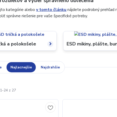
rozdielov a výber správneho oblečenia
ejto kategórie alebo
v tomto článku
nájdete podrobný prehľad r
iť správne riešenie pre vaše špecifické potreby.
čká a polokošele
ESD mikiny, plášte, bu
e
Najlacnejšie
Najdrahšie
1-24 z 27