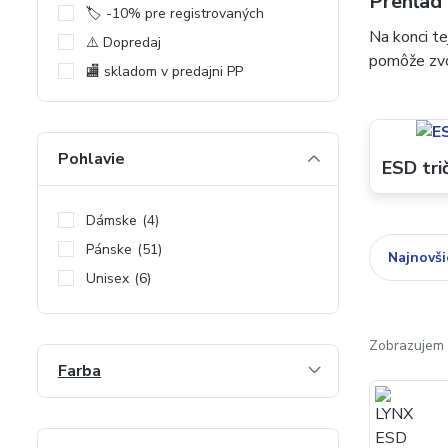
Prehľad 
🏷️ -10% pre registrovaných
Na konci t
⚠️ Dopredaj
pomôže zvol
🏬 skladom v predajni PP
Pohlavie
ESD tri
Dámske
(4)
Pánske
(51)
Najnovši
Unisex
(6)
Zobrazujem 
Farba