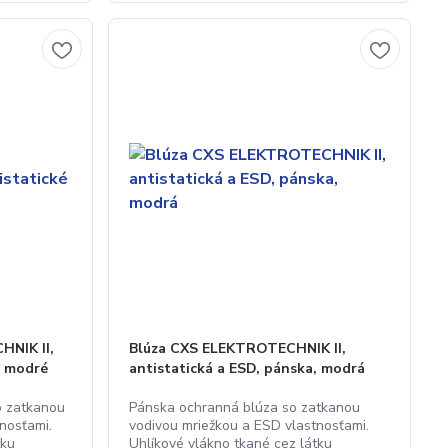
NIK II,
Blúza CXS ELEKTROTECHNIK II,
, modré
antistatická a ESD, pánska, modrá
o zatkanou
Pánska ochranná blúza so zatkanou
nosťami.
vodivou mriežkou a ESD vlastnosťami.
tku
Uhlíkové vlákno tkané cez látku