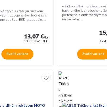
• tričko s dlhým rukávom a vý
bavlneného jednoduchého že
cké tričko s krátkým rukávom,
pleteného s antistatickým vl
ýstrih, zdvojené švy, bočné švy.
univerzálny ...
é použitie: ESD prostredie, ...
15
13,07 €
/
ks
10,63 €
bez DPH
12,4
Zvoliť variant
Zvoliť variant