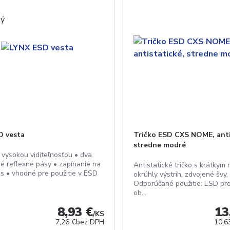
D vesta
Tričko ESD CXS NOME, anti
stredne modré
s vysokou viditeľnosťou • dva
é reflexné pásy • zapínanie na
Antistatické tričko s krátkym
ps • vhodné pre použitie v ESD
okrúhly výstrih, zdvojené švy,
Odporúčané použitie: ESD pro
ob...
8,93 €
13
/
KS
7,26 €
bez DPH
10,6