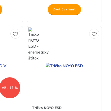
Zvoliť variant
Až - 17 %
Tričko NOYO ESD