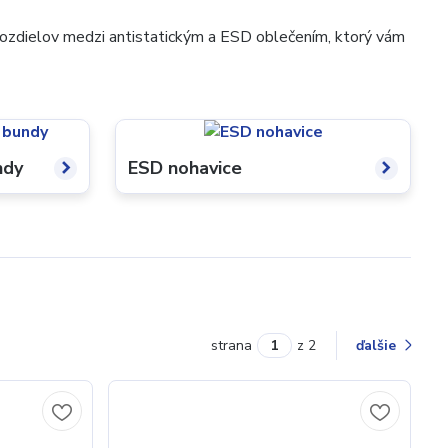
ozdielov medzi antistatickým a ESD oblečením, ktorý vám
ndy
ESD nohavice
strana
z 2
ďalšie