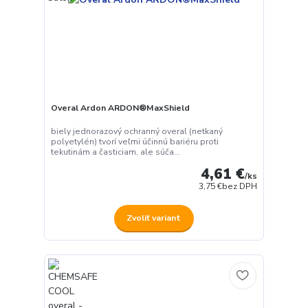
Overal Ardon ARDON®MaxShield
biely jednorazový ochranný overal (netkaný
polyetylén) tvorí veľmi účinnú bariéru proti
tekutinám a časticiam, ale súča...
4,61 €
/
ks
3,75 €
bez DPH
Zvoliť variant