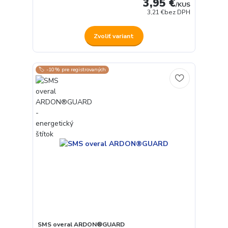
3,95 €
/
KUS
3,21 €
bez DPH
Zvoliť variant
🏷️ -10% pre registrovaných
SMS overal ARDON®GUARD