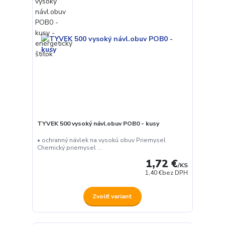
TYVEK 500 vysoký návl.obuv POB0 - kusy
• ochranný návlek na vysokú obuv Priemysel
Chemický priemysel ...
1,72 €
/
KS
1,40 €
bez DPH
Zvoliť variant