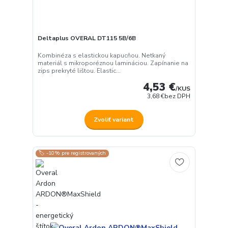
Deltaplus OVERAL DT115 5B/6B
Kombinéza s elastickou kapucňou. Netkaný
materiál s mikroporéznou lamináciou. Zapínanie na
zips prekryté lištou. Elastic...
4,53 €
/
KUS
3,68 €
bez DPH
Zvoliť variant
🏷️ -10% pre registrovaných