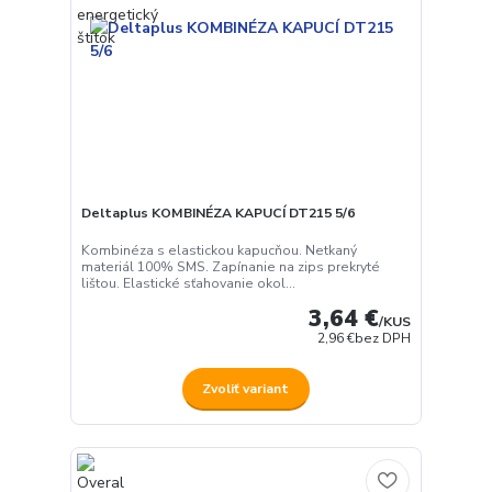
Deltaplus KOMBINÉZA KAPUCÍ DT215 5/6
Kombinéza s elastickou kapucňou. Netkaný
materiál 100% SMS. Zapínanie na zips prekryté
lištou. Elastické sťahovanie okol...
3,64 €
/
KUS
2,96 €
bez DPH
Zvoliť variant