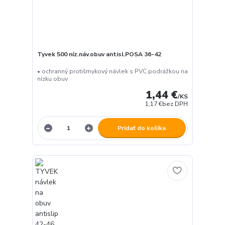
Tyvek 500 níz.náv.obuv antisl.POSA 36-42
• ochranný protišmykový návlek s PVC podrážkou na
nízku obuv
1,44 €
/
KS
1,17 €
bez DPH
Pridať do košíka