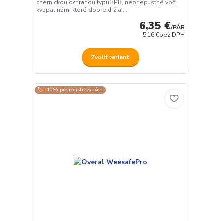
chemickou ochranou typu 3PB, nepriepustné voči
kvapalinám, ktoré dobre držia,...
6,35 €
/
PÁR
5,16 €
bez DPH
Zvoliť variant
🏷️ -10% pre registrovaných