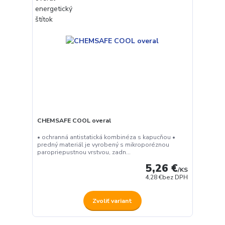
CHEMSAFE COOL overal
• ochranná antistatická kombinéza s kapucňou •
predný materiál je vyrobený s mikroporéznou
paropriepustnou vrstvou, zadn...
5,26 €
/
KS
4,28 €
bez DPH
Zvoliť variant