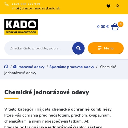
+421 908 772 919
info@pracovneodevykado.sk
VYUŽITE ZĽAVY
0
🏷️ -10 % pre registrovaných na vybrané značky
0,00 €
(ARTRA, ARDON, VM, BENNON, ATG, B-WELL, GIBLOR’S
a ďalšie).
+
Menu
🛒 Množstevné zľavy v košíku:
€200 → -5 %
€500 → -10 %
🦺 Pracovné odevy
Špeciálne pracovné odevy
Chemické
€1 000 → -15 %
jednorázové odevy
€3 000 → -20 %
Registrujte sa:
Chemické jednorázové odevy
Odoslať
V
tejto
kategórii
nájdete
chemické ochranné kombinézy
,
Zatvoriť
ktoré vás ochránia pred nečistotami, prachom, kvapalinami,
chemikáliami a inými nebezpečnými látkami. Ak
hľadáte
potravinárske jednorázové čiapky, zástery,