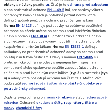
obleky
a
návleky
pozrite
tu
. Či už je to
ochrana pred azbestom
alebo antistatická ochrana
EN 1149-5
iná, pre správny výber v
ochranných kombinézach je potrebné poznať normy, ktoré
definujú spôsob použitia a ochranu pred rôznymi rizikami.
Norma
EN 14126
definuje požiadavky na opätovne použiteľné
ochranné oblečenie určené na ochranu proti infekčným činiteľom.
Odevy s normou
EN 13034
sú protichemické ochranné odevy
s obmedzeným alebo opakovaným použitím na ochranu proti
kvapalným chemickým látkam.
Norma
EN 13982-1
definuje
požiadavky na protichemické ochranné odevy na ochranu proti
poletujúcim tuhým časticiam. Odevy s normou
EN 14605
sú
protichemické ochranné odevy s nepriepustnými spojmi na
obmedzené alebo opakované použitie zabezpečujúce ochranu
celého tela proti kvapalným chemikáliám
(typ 3)
a rozstreku
(typ
4)
a odevy ktoré poskytujú ochranu len časti tela. Možno Vám
budú stačiť
jednorázové návštevnícke plášte či obleky pre
potravinársky priemysel
.
Doplnte svoju ochranu o
chemické rukavice
alebo
jednorázové
rukavice
. Ochranné
okuliare a štíty
,
respirátory
,
filtre a
masky
,
chemické čižmy
.