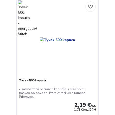
Tyvek 500 kapuca
• samostatná ochranná kapucňa s elastickou
páskou po obvode, ktorá chráni krk a ramená
Priemyse...
2,19 €
/
KS
1,78 €
bez DPH