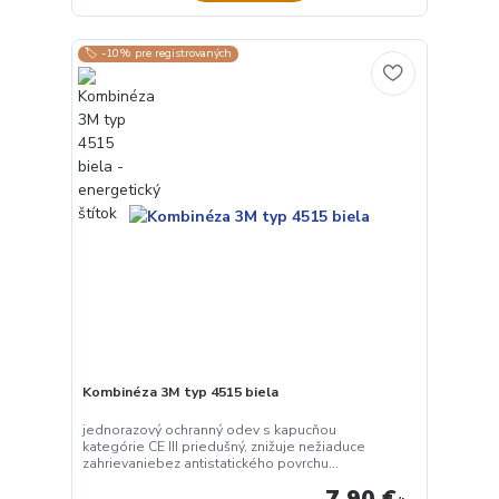
🏷️ -10% pre registrovaných
Používame cookies aby sme skvalitnili služby. Používaním tejto
stránky súhlasíte s ukladaním cookies.
Ďalšie informácie
Kombinéza 3M typ 4515 biela
Súhlasím
Nastavenia
jednorazový ochranný odev s kapucňou
kategórie CE III priedušný, znižuje nežiaduce
Súhlas môžete odmietnuť
tu
.
zahrievaniebez antistatického povrchu...
7,90 €