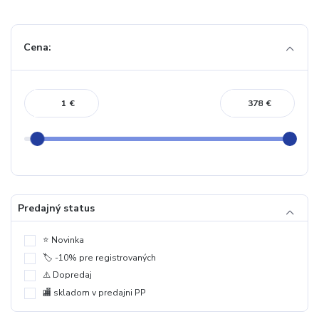
Cena:
€
€
Predajný status
⭐️ Novinka
🏷️ -10% pre registrovaných
⚠️ Dopredaj
🏬 skladom v predajni PP