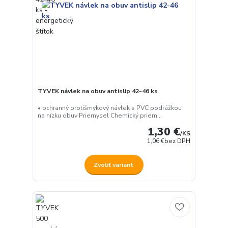
TYVEK návlek na obuv antislip 42-46 ks
• ochranný protišmykový návlek s PVC podrážkou
na nízku obuv Priemysel Chemický priem...
1,30 €
/
KS
1,06 €
bez DPH
Zvoliť variant