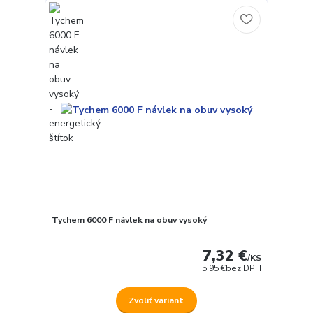
Tychem 6000 F návlek na obuv vysoký
7,32 €
/
KS
5,95 €
bez DPH
Zvoliť variant