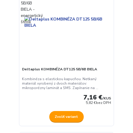
Deltaplus KOMBINÉZA DT125 5B/6B BIELA
Kombinéza s elastickou kapucňou. Netkaný
materiál vyrobený z dvoch materiálov:
mikroporézny laminát a SMS. Zapínanie na ...
7,16 €
/
KUS
5,82 €
bez DPH
Zvoliť variant