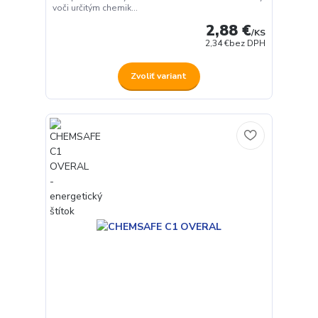
voči určitým chemik...
2,88 €
/
KS
2,34 €
bez DPH
Zvoliť variant