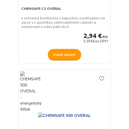
CHEMSAFE C1 OVERAL
• ochranná kombinéza s kapucňou a príklopkou na
zipse • s gumičkou sťahovateľnými rukávmi a
nohavicami • odev patrí do k...
2,94 €
/
KS
2,39 €
bez DPH
Zvoliť variant