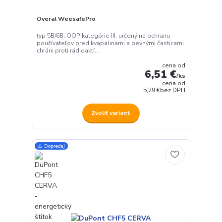
Overal WeesafePro
typ 5B/6B, OOP kategórie III. určený na ochranu
používateľov pred kvapalinami a pevnými časticami
chráni proti rádioaktí...
cena od
6,51 €
/
ks
cena od
5,29 €
bez DPH
Zvoliť variant
⚠️ Dopredaj