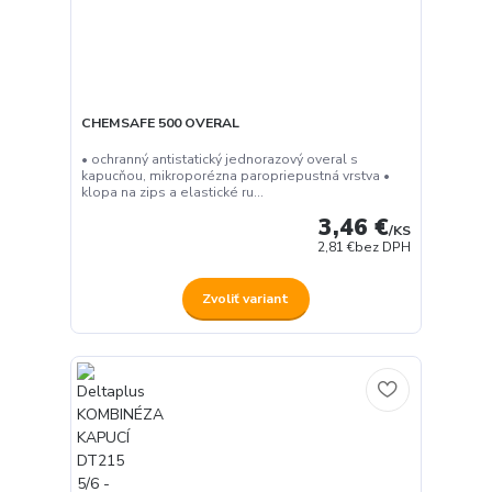
CHEMSAFE 500 OVERAL
• ochranný antistatický jednorazový overal s
kapucňou, mikroporézna paropriepustná vrstva •
klopa na zips a elastické ru...
3,46 €
/
KS
2,81 €
bez DPH
Zvoliť variant