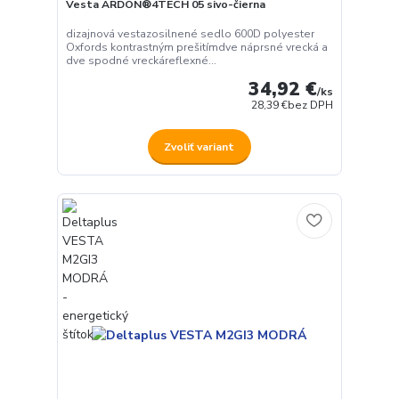
Vesta ARDON®4TECH 05 sivo-čierna
dizajnová vestazosilnené sedlo 600D polyester
Oxfords kontrastným prešitímdve náprsné vrecká a
dve spodné vreckáreflexné...
34,92 €
/
ks
28,39 €
bez DPH
Zvoliť variant