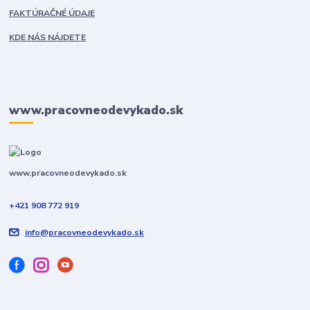
FAKTÚRAČNÉ ÚDAJE
KDE NÁS NÁJDETE
www.pracovneodevykado.sk
www.pracovneodevykado.sk
+421 908 772 919
info@pracovneodevykado.sk
Používame cookies aby sme skvalitnili služby. Používaním tejto