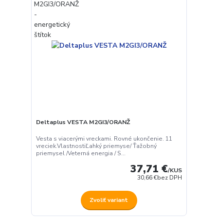
Deltaplus VESTA M2GI3/ORANŽ
Vesta s viacerými vreckami. Rovné ukončenie. 11
vreciek.VlastnostiĽahký priemyse/ Ťažobný
priemysel /Veterná energia / S...
37,71 €
/
KUS
30,66 €
bez DPH
Zvoliť variant