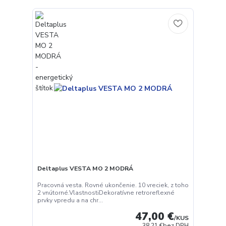
Deltaplus VESTA MO 2 MODRÁ
Pracovná vesta. Rovné ukončenie. 10 vreciek, z toho
2 vnútorné.VlastnostiDekoratívne retroreflexné
prvky vpredu a na chr...
47,00 €
/
KUS
38,21 €
bez DPH