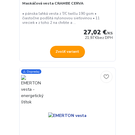
Maskáčová vesta CRAMBE CERVA
• pánska ľahká vesta z T/C twillu 190 gsm •
čiastočne podšitá nylonovou sieťovinou • 11
vreciek • z toho 2 na chrbte a ...
27,02 €
/
KS
21,97 €
bez DPH
Zvoliť variant
⚠️ Dopredaj