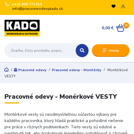
+421 908 772 919
info@pracovneodevykado.sk
VYUŽITE ZĽAVY
0
🏷️ -10 % pre registrovaných na vybrané značky
0,00 €
(ARTRA, ARDON, VM, BENNON, ATG, B-WELL, GIBLOR’S
a ďalšie).
+
Menu
🛒 Množstevné zľavy v košíku:
€200 → -5 %
€500 → -10 %
🦺 Pracovné odevy
Pracovné odevy - Montérky
Montérkové
€1 000 → -15 %
VESTY
€3 000 → -20 %
Registrujte sa:
Pracovné odevy - Monérkové VESTY
Odoslať
Montérkové vesty sú neodmysliteľnou súčasťou výbavy pre
Zatvoriť
každého pracovníka, ktorý hľadá praktické a pohodlné riešenie
pre práce v rôznych podmienkach. Tieto vesty sú odolné a
navrhnuté tak, aby poskytovali maximálnu pohyblivosť a zároveň