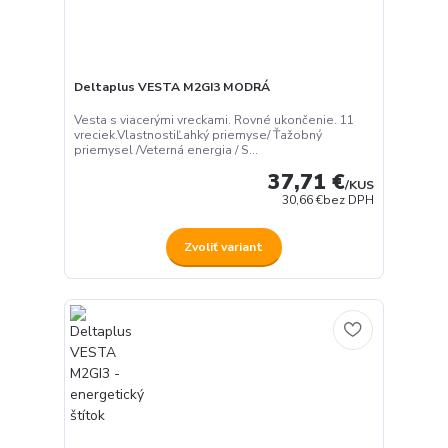
Deltaplus VESTA M2GI3 MODRÁ
Vesta s viacerými vreckami. Rovné ukončenie. 11
vreciek.VlastnostiĽahký priemyse/ Ťažobný
priemysel /Veterná energia / S...
37,71 €
/
KUS
30,66 €
bez DPH
Zvoliť variant