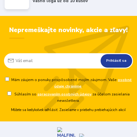
Vášho loga už od 10 kusov
Nepremeškajte novinky, akcie a zľavy!
Prihlásiť sa
Mám záujem o ponuky prispôsobené mojím záujmom. Vaše
osobné
údaje chránime
.
Súhlasím so
spracovaním osobných údajov
za účelom zasielania
newslettera.
Môžete sa kedykoľvek odhlásiť. Zasielame v priebehu prebiehajúcich akcií