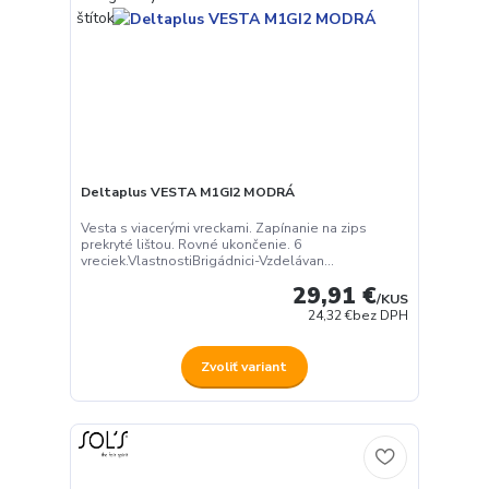
Deltaplus VESTA M1GI2 MODRÁ
Vesta s viacerými vreckami. Zapínanie na zips
prekryté lištou. Rovné ukončenie. 6
vreciek.VlastnostiBrigádnici-Vzdelávan...
29,91 €
/
KUS
24,32 €
bez DPH
Zvoliť variant