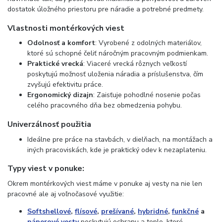
dostatok úložného priestoru pre náradie a potrebné predmety.
Vlastnosti montérkových viest
Odolnosť a komfort
: Vyrobené z odolných materiálov,
ktoré sú schopné čeliť náročným pracovným podmienkam.
Praktické vrecká
: Viaceré vrecká rôznych veľkostí
poskytujú možnosť uloženia náradia a príslušenstva, čím
zvyšujú efektivitu práce.
Ergonomický dizajn
: Zaisťuje pohodlné nosenie počas
celého pracovného dňa bez obmedzenia pohybu.
Univerzálnosť použitia
Ideálne pre práce na stavbách, v dielňach, na montážach a
iných pracoviskách, kde je praktický odev k nezaplateniu.
Typy viest v ponuke:
Okrem montérkových viest máme v ponuke aj vesty na nie len
pracovné ale aj voľnočasové využitie:
Softshellové
,
flísové
,
prešívané
,
hybridné
,
funkčné
a
páperové vesty
poskytujú ochranu a teplo, ktoré