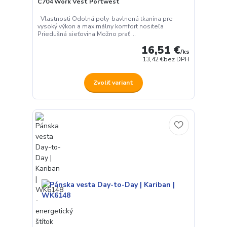
C704 Work Vest Portwest
Vlastnosti Odolná poly-bavlnená tkanina pre
vysoký výkon a maximálny komfort nositeľa
Priedušná sieťovina Možno prať ...
16,51 €
/
ks
13,42 €
bez DPH
Zvoliť variant