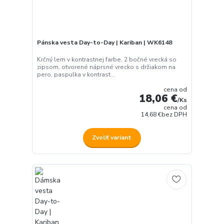
Pánska vesta Day-to-Day | Kariban | WK6148
Krčný lem v kontrastnej farbe, 2 bočné vrecká so
zipsom, otvorené náprsné vrecko s držiakom na
pero, paspulka v kontrast...
cena od
18,06 €
/
Ks
cena od
14,68 €
bez DPH
Zvoliť variant