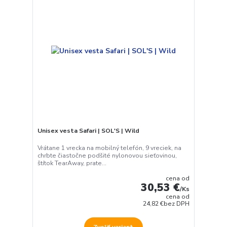
Unisex vesta Safari | SOL'S | Wild
Vrátane 1 vrecka na mobilný telefón, 9 vreciek, na
chrbte čiastočne podšité nylonovou sieťovinou,
štítok TearAway, prate...
cena od
30,53 €
/
Ks
cena od
24,82 €
bez DPH