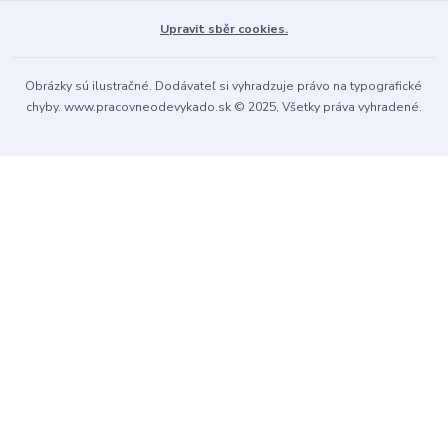
stránky súhlasíte s ukladaním cookies.
Ďalšie informácie
Upravit sběr cookies.
Súhlasím
Nastavenia
Obrázky sú ilustračné. Dodávateľ si vyhradzuje právo na typografické
chyby. www.pracovneodevykado.sk © 2025, Všetky práva vyhradené.
Súhlas môžete odmietnuť
tu
.