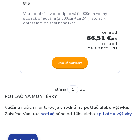
845
Vetruodolná a vodoodpudivá (2.000mm vodný
stĺpec), priedušná (2.000g/m² za 24h), stojáčik,
oblasť ramien zosilnená tkani...
cena od
66,51 €
/
Ks
cena od
54,07 €
bez DPH
Zvoliť variant
strana
z 1
POTLAČ NA MONTÉRKY
Väčšina našich montérok
je vhodná na potlač alebo výšivku
.
Zaistíme Vám tak
potlač
búnd od 10ks alebo
aplikáciu výšivky