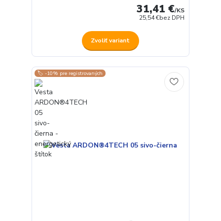
31,41 €
/
KS
25,54 €
bez DPH
Zvoliť variant
🏷️ -10% pre registrovaných