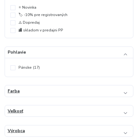
⭐️ Novinka
🏷️ -10% pre registrovaných
⚠️ Dopredaj
🏬 skladom v predajni PP
Pohlavie
Pánske
(17)
Farba
Veľkosť
Výrobca