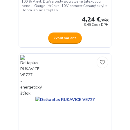
100 % Akryl. Dlaň a prsty povrstvené latexovou
penou. Gauge (Hrúbka) 10.VlastnostiČesaný akryl =
Dobrá izolácia tepla v ...
4,24 €
/
PÁR
3,45 €
bez DPH
Zvoliť variant