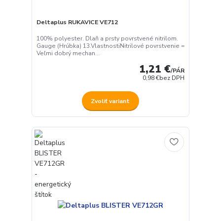
Deltaplus RUKAVICE VE712
100% polyester. Dlaň a prsty povrstvené nitrilom.
Gauge (Hrúbka) 13.VlastnostiNitrilové povrstvenie =
Veľmi dobrý mechan...
1,21 €
/
PÁR
0,98 €
bez DPH
Zvoliť variant