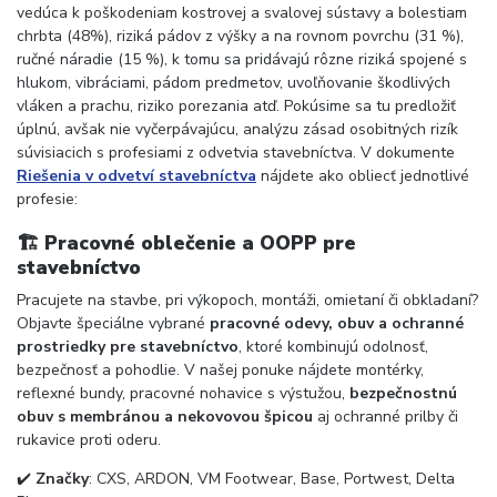
vedúca k poškodeniam kostrovej a svalovej sústavy a bolestiam
chrbta (48%), riziká pádov z výšky a na rovnom povrchu (31 %),
ručné náradie (15 %), k tomu sa pridávajú rôzne riziká spojené s
hlukom, vibráciami, pádom predmetov, uvoľňovanie škodlivých
vláken a prachu, riziko porezania atď. Pokúsime sa tu predložiť
úplnú, avšak nie vyčerpávajúcu, analýzu zásad osobitných rizík
súvisiacich s profesiami z odvetvia stavebníctva. V dokumente
Riešenia v odvetví stavebníctva
nájdete ako obliecť jednotlivé
profesie:
🏗️
Pracovné oblečenie a OOPP pre
stavebníctvo
Pracujete na stavbe, pri výkopoch, montáži, omietaní či obkladaní?
Objavte špeciálne vybrané
pracovné odevy, obuv a ochranné
prostriedky pre stavebníctvo
, ktoré kombinujú odolnosť,
bezpečnosť a pohodlie. V našej ponuke nájdete montérky,
reflexné bundy, pracovné nohavice s výstužou,
bezpečnostnú
obuv s membránou a nekovovou špicou
aj ochranné prilby či
rukavice proti oderu.
✔️
Značky
: CXS, ARDON, VM Footwear, Base, Portwest, Delta