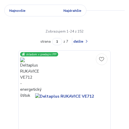
Najnovšie
Najlacnejšie
Najdrahšie
Zobrazujem 1-24 z 152
strana
z 7
ďalšie
🏬 skladom v predajni PP