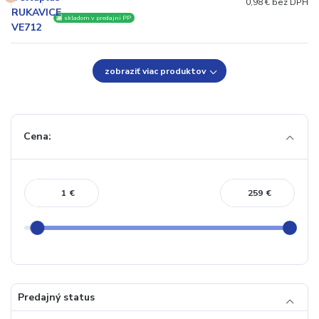
0,98 € bez DPH
🏬 skladom v predajni PP
zobraziť viac produktov
Cena:
€
€
Predajný status