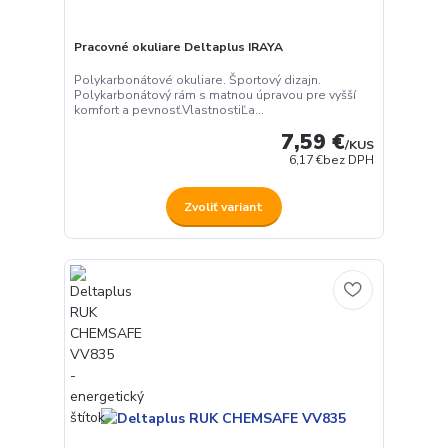
Pracovné okuliare Deltaplus IRAYA
Polykarbonátové okuliare. Športový dizajn.
Polykarbonátový rám s matnou úpravou pre vyšší
komfort a pevnosť.VlastnostiĽa...
7,59 €
/
KUS
6,17 €
bez DPH
Zvoliť variant