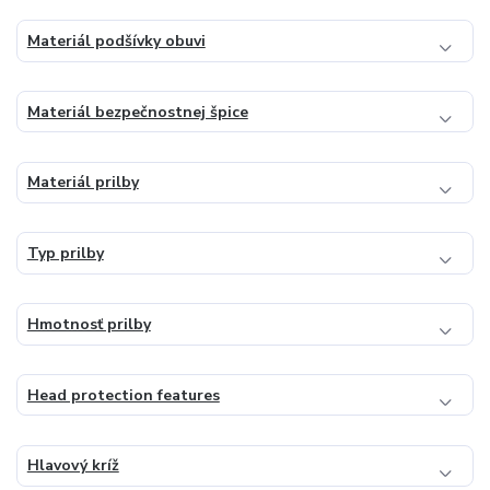
Materiál podšívky obuvi
Materiál bezpečnostnej špice
Materiál prilby
Typ prilby
Hmotnosť prilby
Head protection features
Hlavový kríž