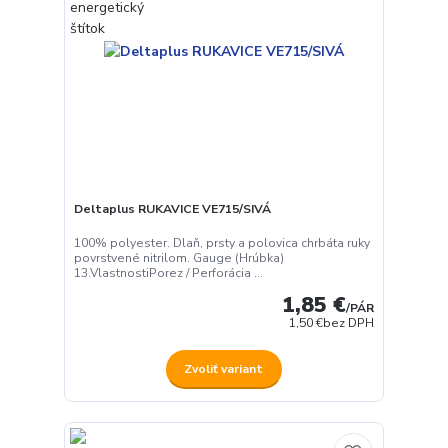
Deltaplus RUKAVICE VE715/SIVÁ
100% polyester. Dlaň, prsty a polovica chrbáta ruky
povrstvené nitrilom. Gauge (Hrúbka)
13.VlastnostiPorez / Perforácia ...
1,85 €
/
PÁR
1,50 €
bez DPH
Zvoliť variant