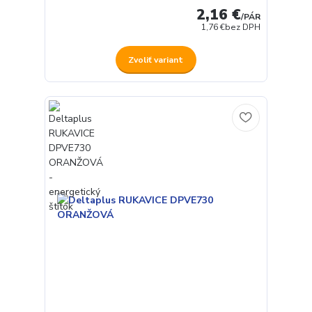
2,16 €
/
PÁR
1,76 €
bez DPH
Zvoliť variant