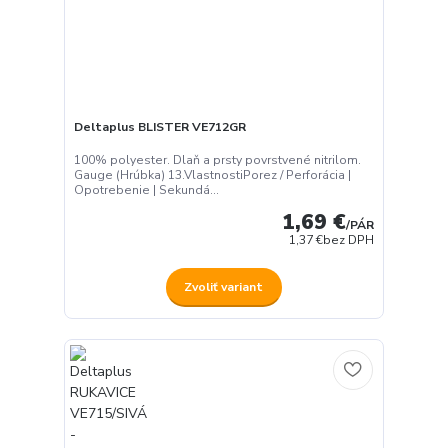
Deltaplus BLISTER VE712GR
100% polyester. Dlaň a prsty povrstvené nitrilom.
Gauge (Hrúbka) 13.VlastnostiPorez / Perforácia |
Opotrebenie | Sekundá...
1,69 €
/
PÁR
1,37 €
bez DPH
Zvoliť variant