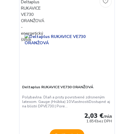
Deltaplus RUKAVICE VE730 ORANŽOVÁ
Polybavlna. Dlaň a prsty povrstvené zdrsneným
latexom. Gauge (Hrúbka) 10.VlastnostiDostupné aj
na blistri DPVE730 | Pore...
2,03 €
/
PÁR
1,65 €
bez DPH