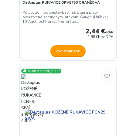
Deltaplus RUKAVICE DPVE730 ORANŽOVÁ
Polycotton (polyester/bavlna). Dlaň a prsty
povrstvené zdrsneným latexom. Gauge (Hrúbka)
10.VlastnostiPorez / Perforácia...
2,44 €
/
PÁR
1,98 €
bez DPH
Zvoliť variant
🏬 skladom v predajni PP