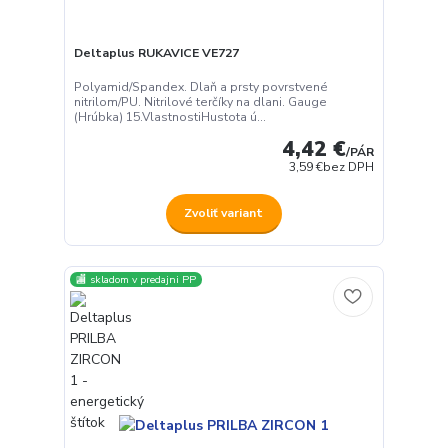
Deltaplus RUKAVICE VE727
Polyamid/Spandex. Dlaň a prsty povrstvené
nitrilom/PU. Nitrilové terčíky na dlani. Gauge
(Hrúbka) 15.VlastnostiHustota ú...
4,42 €
/
PÁR
3,59 €
bez DPH
Zvoliť variant
🏬 skladom v predajni PP