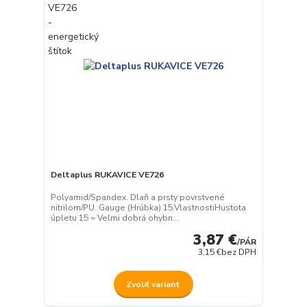
Deltaplus RUKAVICE VE726
Polyamid/Spandex. Dlaň a prsty povrstvené
nitrilom/PU. Gauge (Hrúbka) 15.VlastnostiHustota
úpletu 15 = Veľmi dobrá ohybn...
3,87 €
/
PÁR
3,15 €
bez DPH
Zvoliť variant