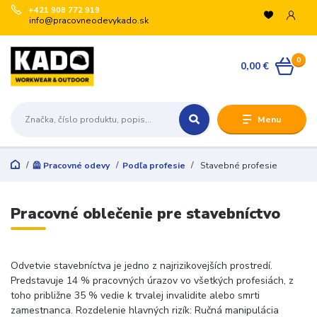
+421 908 772 919
info@pracovneodevykado.sk
0
0,00 €
Menu
🦺 Pracovné odevy
Podľa profesie
Stavebné profesie
Pracovné oblečenie pre stavebníctvo
Odvetvie stavebníctva je jedno z najrizikovejších prostredí.
Predstavuje 14 % pracovných úrazov vo všetkých profesiách, z
toho približne 35 % vedie k trvalej invalidite alebo smrti
zamestnanca. Rozdelenie hlavných rizík: Ručná manipulácia