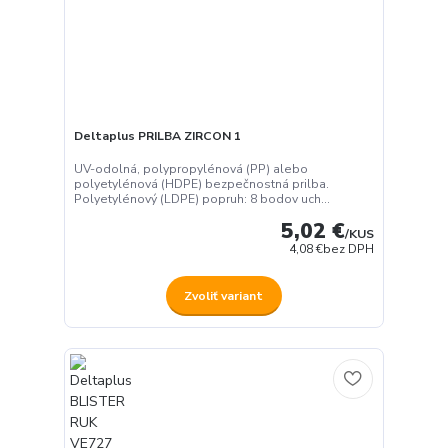
Deltaplus PRILBA ZIRCON 1
UV-odolná, polypropylénová (PP) alebo
polyetylénová (HDPE) bezpečnostná prilba.
Polyetylénový (LDPE) popruh: 8 bodov uch...
5,02 €
/
KUS
4,08 €
bez DPH
Zvoliť variant