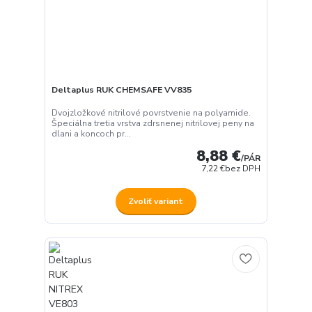
Deltaplus RUK CHEMSAFE VV835
Dvojzložkové nitrilové povrstvenie na polyamide.
Špeciálna tretia vrstva zdrsnenej nitrilovej peny na
dlani a koncoch pr...
8,88 €
/
PÁR
7,22 €
bez DPH
Zvoliť variant