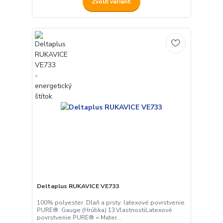
Zvoliť variant
Deltaplus RUKAVICE VE733
100% polyester. Dlaň a prsty: latexové povrstvenie
PURE®. Gauge (Hrúbka) 13.VlastnostiLatexové
povrstvenie PURE® = Mater...