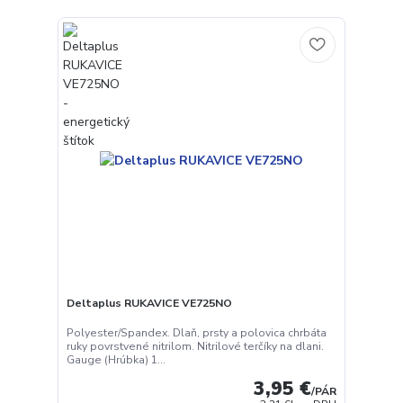
Deltaplus RUKAVICE VE725NO
Polyester/Spandex. Dlaň, prsty a polovica chrbáta
ruky povrstvené nitrilom. Nitrilové terčíky na dlani.
Gauge (Hrúbka) 1...
3,95 €
/
PÁR