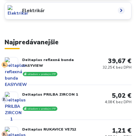
Elektrikár
Najpredávanejšie
39,67 €
Deltaplus reflexná bunda
1.
EASYVIEW
32,25 € bez DPH
🏬 skladom v predajni PP
5,02 €
Deltaplus PRILBA ZIRCON 1
2.
4,08 € bez DPH
🏬 skladom v predajni PP
1,21 €
Deltaplus RUKAVICE VE712
3.