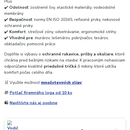
Plus
✔️
Odolnosť
: zosilnené švy, elastické materiály, vodeodolné
membrány
✔️
Bezpečnosť
: normy EN ISO 20345, reflexné prvky, nekovové
ochranné prvky
✔️
Komfort
: strečové zóny, odvetrávanie, ergonomické strihy
✔️
Vhodné pre
: murárov, lešenárov, pokrývačov, tesárov,
obkladačov, pomocné práce
Doplňte si výbavu o
ochranné rukavice, prilby a okuliare
, ktoré
chránia pred bežnými rizikami na stavbe. K pracovným nohaviciam
odporúčame kvalitné
priedušné tričká
či mikiny, ktoré udržia
komfort počas celého dňa.
🛒 Využite možnosť
množstevných zliav
:
🎁
Potlač firemného loga od 10 ks
:
🛍️
Navštívte nás aj osobne
: