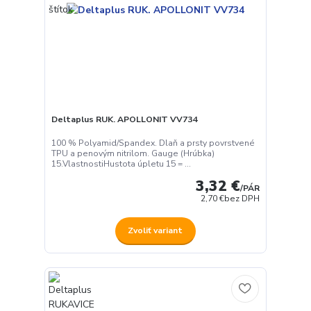
Deltaplus RUK. APOLLONIT VV734
100 % Polyamid/Spandex. Dlaň a prsty povrstvené
TPU a penovým nitrilom. Gauge (Hrúbka)
15.VlastnostiHustota úpletu 15 = ...
3,32 €
/
PÁR
2,70 €
bez DPH
Zvoliť variant