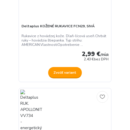
Deltaplus KOŽENÉ RUKAVICE FCN29, SIVÁ
Rukavice z hovädzej kože. Dlaň-lícová useň.Chrbát
ruky – hovädzia štiepanka. Typ strihu:
AMERICAN.VlastnostiOpotrebenie ...
2,99 €
/
PÁR
2,43 €
bez DPH
Zvoliť variant