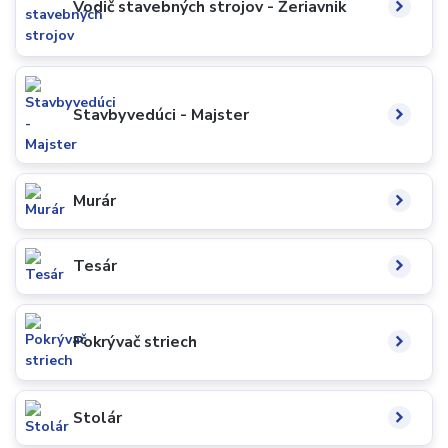
Vodič stavebných strojov - Žeriavnik
Stavbyvedúci - Majster
Murár
Tesár
Pokrývač striech
Stolár