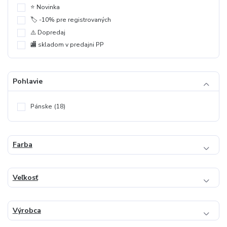
⭐️ Novinka
🏷️ -10% pre registrovaných
⚠️ Dopredaj
🏬 skladom v predajni PP
Pohlavie
Pánske
(18)
Farba
Veľkosť
Výrobca