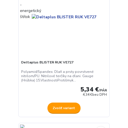
Deltaplus BLISTER RUK VE727
Polyamid/Spandex. Dlaň a prsty povrstvené
nitrilom/PU. Nitrilové terčíky na dlani. Gauge
(Hrúbka) 15.VlastnostiProtišmyk...
5,34 €
/
PÁR
4,34 €
bez DPH
Zvoliť variant