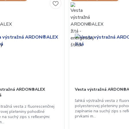
výstražná ARDON®ALEX
Vesta výstražná ARDON®A
á
ľahká výstražná vesta z fluo
polyesterovej pleteniny poho
stražná vesta z fluorescenčnej
zapínanie na suchý zips s re
rovej pleteniny pohodlné
prvkami m...
e na suchý zips s reﬂexnými
...