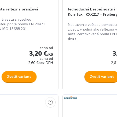
sta reflexná oranžová
Jednoduchá bezpečnostná v
Korntex | KXX217 – Freibur
žná vesta s vysokou
osťou podľa normy EN 20471
Nastavenie veľkosti pomocou
 ISO 13688:201...
zipsov, vhodná ako reflexná 
auta, certifikovaná podľa EN
dva r...
cena od
3,20 €
3
/
KS
cena od
2,60 €
bez DPH
2,6
Zvoliť variant
Zvoliť variant