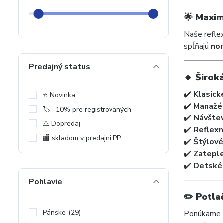
🌟
Maxim
Naše refle
spĺňajú
no
Predajný status
🔹
Širok
✔️
Klasick
⭐️ Novinka
✔️
Manažér
🏷️ -10% pre registrovaných
✔️
Návštev
⚠️ Dopredaj
✔️
Reflexn
🏬 skladom v predajni PP
✔️
Štýlové
✔️
Zateple
✔️
Detské 
Pohlavie
✏️
Potla
Pánske
(29)
Ponúkame