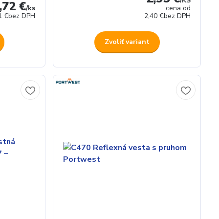
/
KS
,72 €
/
ks
cena od
1 €
bez DPH
2,40 €
bez DPH
Zvoliť variant