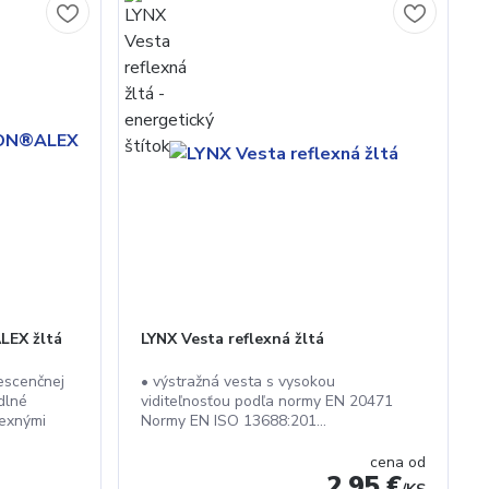
LEX žltá
LYNX Vesta reflexná žltá
rescenčnej
• výstražná vesta s vysokou
dlné
viditeľnosťou podľa normy EN 20471
ﬂexnými
Normy EN ISO 13688:201...
cena od
2,95 €