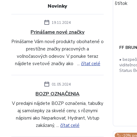
Novinky
19.11.2024
Prinášame nové značky
Prinášame Vám nové produkty obohatené o
FF BRUN
prestížne značky pracovných a
voľnočasových odevov. V ponuke teraz
• bezpeč
nájdete svetové značky ako ...
čítať celé
viditeľno
Status Be
01.05.2024
BOZP OZNAČENIA
V predajni nájdete BOZP označenia, tabuľky
aj samolepky za skvelé ceny, s rôznymi
nápismi ako Neparkovať, Hydrant, Vstup
zakázaný, ...
čítať celé
🏷️ -10% pr