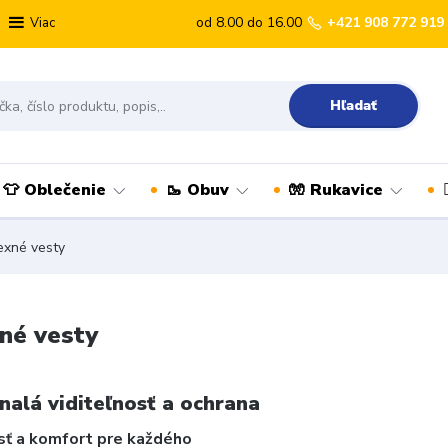
od 8.00 do 16.00
+421 908 772 919
Viac
Hľadať
👕 Oblečenie
🥾 Obuv
🧤 Rukavice
exné vesty
né vesty
nalá viditeľnosť a ochrana
ť a komfort pre každého