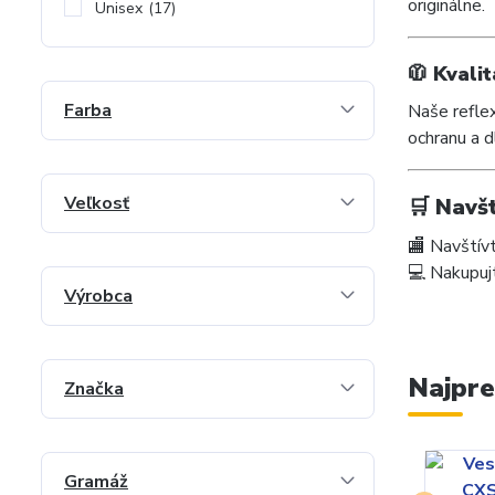
originálne.
Unisex
(17)
🧥
Kvali
Farba
Naše refle
ochranu a d
Veľkosť
🛒
Navšt
🏬 Navštív
💻 Nakupuj
Výrobca
Najpre
Značka
Gramáž