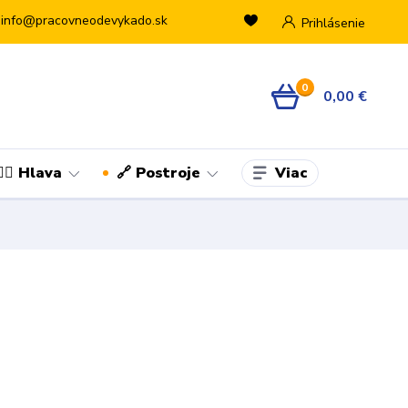
info@pracovneodevykado.sk
Prihlásenie
0
0,00 €
Viac
👷‍♂️ Hlava
🔗 Postroje