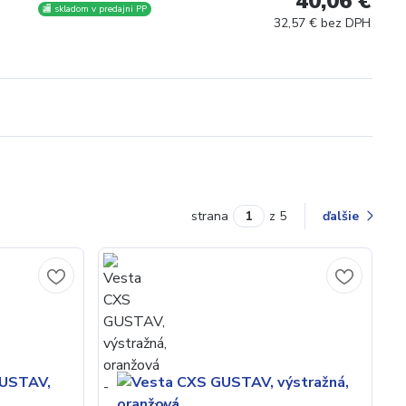
40,06 €
🏬 skladom v predajni PP
32,57 € bez DPH
strana
z 5
ďalšie