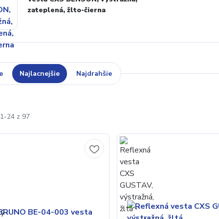
zateplená, žlto-čierna
e
Najlacnejšie
Najdrahšie
1-24 z 97