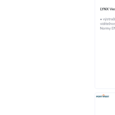
LYNX Ve
• výstra
viditeľn
Normy EN