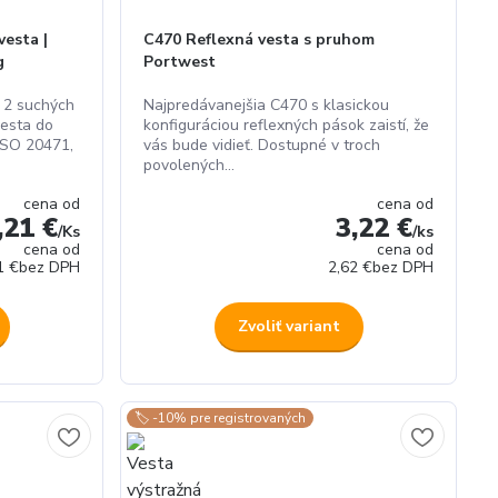
esta |
C470 Reflexná vesta s pruhom
g
Portwest
 2 suchých
Najpredávanejšia C470 s klasickou
vesta do
konfiguráciou reflexných pások zaistí, že
 ISO 20471,
vás bude vidieť. Dostupné v troch
povolených...
cena od
cena od
,21 €
3,22 €
/
Ks
/
ks
cena od
cena od
1 €
bez DPH
2,62 €
bez DPH
Zvoliť variant
🏷️ -10% pre registrovaných