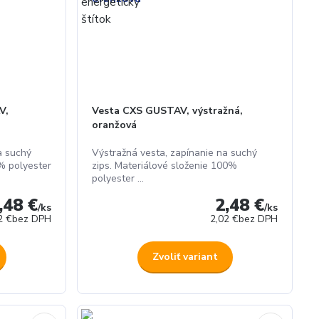
V,
Vesta CXS GUSTAV, výstražná,
oranžová
a suchý
Výstražná vesta, zapínanie na suchý
0% polyester
zips. Materiálové složenie 100%
polyester ...
,48 €
2,48 €
/
ks
/
ks
2 €
bez DPH
2,02 €
bez DPH
Zvoliť variant