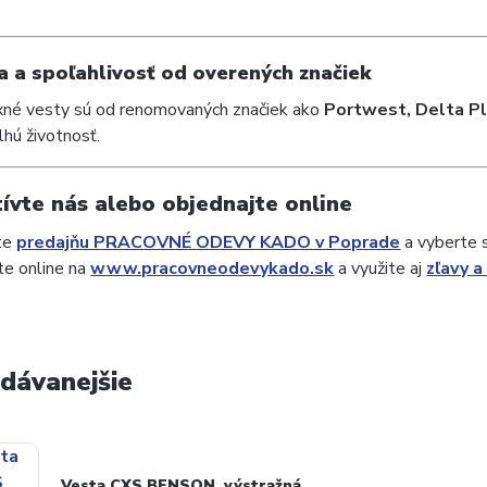
ta a spoľahlivosť od overených značiek
xné vesty sú od renomovaných značiek ako
Portwest, Delta Pl
lhú životnosť.
ívte nás alebo objednajte online
te
predajňu PRACOVNÉ ODEVY KADO v Poprade
a vyberte s
te online na
www.pracovneodevykado.sk
a využite aj
zľavy a
dávanejšie
Vesta CXS BENSON, výstražná,