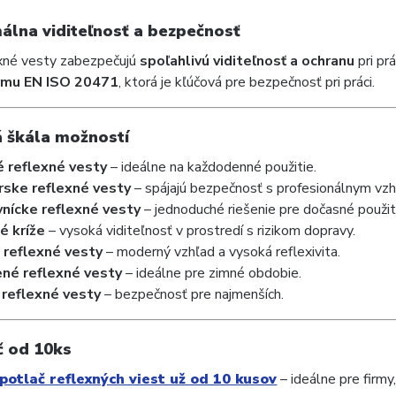
álna viditeľnosť a bezpečnosť
xné vesty zabezpečujú
spoľahlivú viditeľnosť a ochranu
pri pr
rmu EN ISO 20471
, ktorá je kľúčová pre bezpečnosť pri práci.
á škála možností
é reflexné vesty
– ideálne na každodenné použitie.
ske reflexné vesty
– spájajú bezpečnosť s profesionálnym vz
nícke reflexné vesty
– jednoduché riešenie pre dočasné použit
é kríže
– vysoká viditeľnosť v prostredí s rizikom dopravy.
 reflexné vesty
– moderný vzhľad a vysoká reflexivita.
né reflexné vesty
– ideálne pre zimné obdobie.
reflexné vesty
– bezpečnosť pre najmenších.
č od 10ks
potlač reflexných viest už od 10 kusov
– ideálne pre firmy,