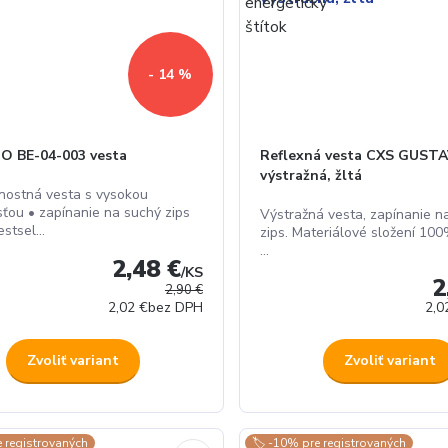
- 14 %
O BE-04-003 vesta
Reflexná vesta CXS GUSTA
výstražná, žltá
nostná vesta s vysokou
sťou • zapínanie na suchý zips
Výstražná vesta, zapínanie n
stsel...
zips. Materiálové složení 10
...
2,48 €
/
KS
2
2,90 €
2,02 €
bez DPH
2,0
Zvoliť variant
Zvoliť variant
e registrovaných
🏷️ -10% pre registrovaných