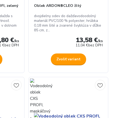
FI, zelený
Oblek ARDON®CLEO žltý
dažďa s
dvojdielny odev do dažďavodoodolný
tnosť.
materiál PVC/100 % polyester, hrúbka
e v dolnom
0,18 mm šité a zvarené švyblúza v dĺžke
85 cm, z...
,80 €
13,58 €
/
ks
/
ks
1 €
bez DPH
11,04 €
bez DPH
Zvoliť variant