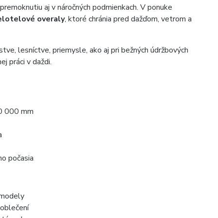
 premoknutiu aj v náročných podmienkach. V ponuke
elotelové overaly
, ktoré chránia pred dažďom, vetrom a
tve, lesníctve, priemysle, ako aj pri bežných údržbových
j práci v daždi.
10 000 mm
a
ho počasia
 modely
 oblečení