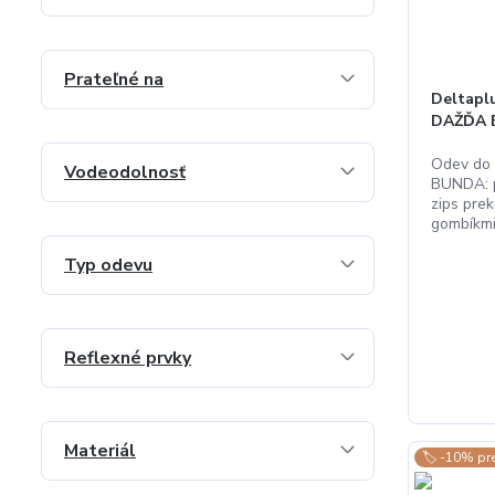
Prateľné na
Deltapl
DAŽĎA 
Odev do 
Vodeodolnosť
BUNDA: p
zips prek
gombíkmi.
Typ odevu
Reflexné prvky
Materiál
🏷️ -10% pr