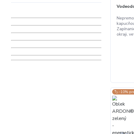
Vodeodo
Nepremo
kapucňou 
Zapínani
okraji, ve
🏷️ -10% pr