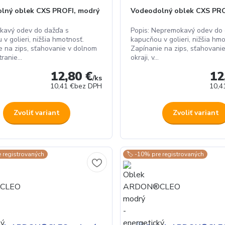
lný oblek CXS PROFI, modrý
Vodeodolný oblek CXS PRO
kavý odev do dažďa s
Popis: Nepremokavý odev do 
v golieri, nižšia hmotnosť.
kapucňou v golieri, nižšia hmo
e na zips, sťahovanie v dolnom
Zapínanie na zips, sťahovani
tranie...
okraji, v...
12,80 €
12
/
ks
10,41 €
bez DPH
10,4
Zvoliť variant
Zvoliť variant
e registrovaných
🏷️ -10% pre registrovaných