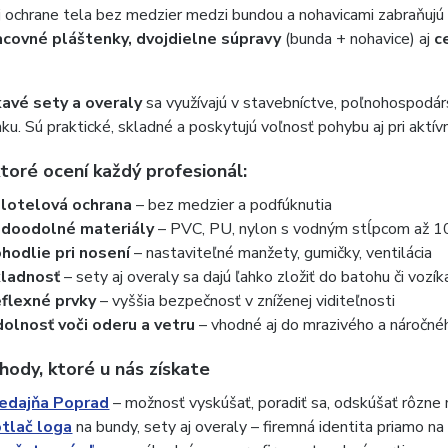
 ochrane tela bez medzier medzi bundou a nohavicami zabraňujú
acovné pláštenky, dvojdielne súpravy
(bunda + nohavice) aj
c
vé sety a overaly
sa využívajú v stavebníctve, poľnohospodárs
ku. Sú praktické, skladné a poskytujú voľnosť pohybu aj pri aktívne
toré ocení každý profesionál:
lotelová ochrana
– bez medzier a podfúknutia
doodolné materiály
– PVC, PU, nylon s vodným stĺpcom až 
hodlie pri nosení
– nastaviteľné manžety, gumičky, ventilácia
ladnosť
– sety aj overaly sa dajú ľahko zložiť do batohu či vozík
flexné prvky
– vyššia bezpečnosť v zníženej viditeľnosti
olnosť voči oderu a vetru
– vhodné aj do mrazivého a náročné
hody, ktoré u nás získate
edajňa Poprad
– možnosť vyskúšať, poradiť sa, odskúšať rôzne
tlač loga
na bundy, sety aj overaly – firemná identita priamo na