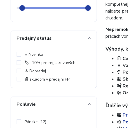
kompletnej
nájdete
pr
chladom.
Nepremoka
prácach von
Predajný status
Výhody, k
⭐️ Novinka
🧥
Ce
🏷️ -10% pre registrovaných
💧
Vo
⚠️ Dopredaj
🧷
Po
🎒
Sk
🏬 skladom v predajni PP
🚧
Re
🛠️
Od
Pohlavie
Ďalšie vý
🏪
Pr
🎨
Po
Pánske
(12)