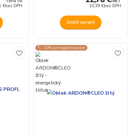
cena od
/
SET
1 €
bez DPH
10,39 €
bez DPH
Zvoliť variant
🏷️ -10% pre registrovaných