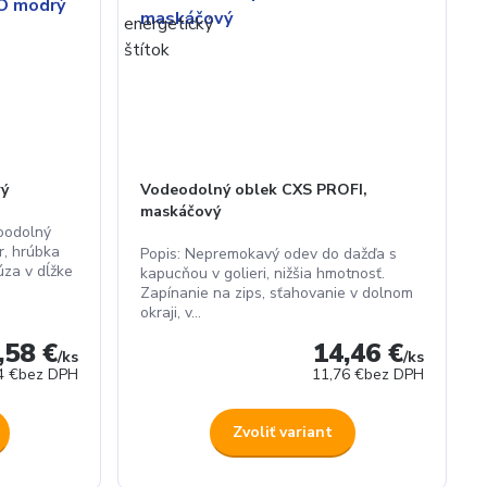
ý
Vodeodolný oblek CXS PROFI,
maskáčový
oodolný
r, hrúbka
Popis: Nepremokavý odev do dažďa s
úza v dĺžke
kapucňou v golieri, nižšia hmotnosť.
Zapínanie na zips, sťahovanie v dolnom
okraji, v...
,58 €
14,46 €
/
ks
/
ks
4 €
bez DPH
11,76 €
bez DPH
Zvoliť variant