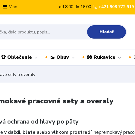
od 8.00 do 16.00
+421 908 772 919
Viac
Hľadať
👕 Oblečenie
🥾 Obuv
🧤 Rukavice
vé sety a overaly
okavé pracovné sety a overaly
vá ochrana od hlavy po päty
te
v daždi, blate alebo vlhkom prostredí
, nepremokavý praco