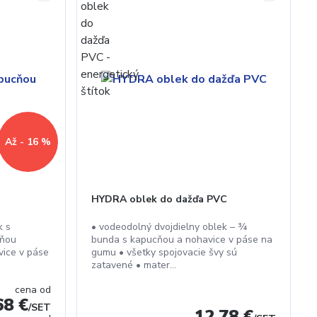
Až - 16 %
HYDRA oblek do dažďa PVC
k s
• vodeodolný dvojdielny oblek – ¾
cňou
bunda s kapucňou a nohavice v páse na
vice v páse
gumu • všetky spojovacie švy sú
zatavené • mater...
cena od
68 €
/
SET
12,78 €