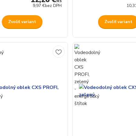
/
ks
9,97 €
bez DPH
10,3
Zvoliť variant
Zvoliť variant