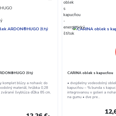
ARDON®HUGO žltý
CARINA oblek s kapucňou
ny komplet blúzy a nohavíc do
• dvojdielny vodeodolný oble
odolný materiál, hrúbka 0,28
kapucňou – ¾ bunda s kapu
 zvárané švyblúza dĺžka 85 cm,
integrovanou v golieri a noha
na gumu • dve pre...
12,
12,26 €