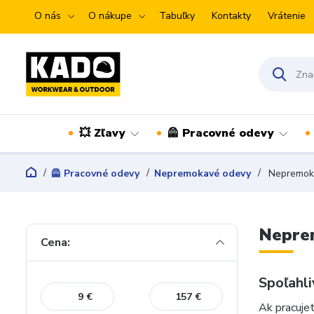
O nás
O nákupe
Tabuľky
Kontakty
Vrátenie
💥 Zľavy
🦺 Pracovné odevy
🦺 Pracovné odevy
Nepremokavé odevy
Nepremoka
Neprem
Cena:
Spoľahli
€
€
Ak pracuje