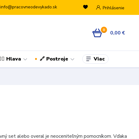
info@pracovneodevykado.sk
Prihlásenie
0
0,00 €
Viac
👷‍♂️ Hlava
🔗 Postroje
vný set alebo overal je neoceniteľným pomocníkom. Vďaka