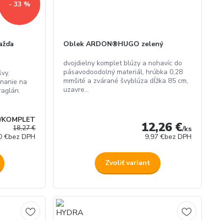
- 33 %
ažďa
Oblek ARDON®HUGO zelený
dvojdielny komplet blúzy a nohavíc do
pásavodoodolný materiál, hrúbka 0,28
vy.
mmšité a zvárané švyblúza dĺžka 85 cm,
nanie na
uzavre...
raglán.
/
KOMPLET
12,26 €
18,27 €
/
ks
0 €
bez DPH
9,97 €
bez DPH
Zvoliť variant