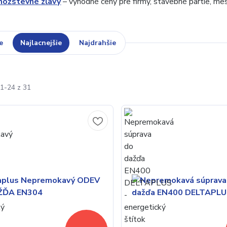
nožstevné zľavy
– výhodné ceny pre firmy, stavebné partie, me
e
Najlacnejšie
Najdrahšie
1-24 z 31