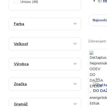
📦
M
Unisex
(46)
Najnovši
Farba
Zobrazujem 
Veľkosť
Výrobca
Značka
Gramáž