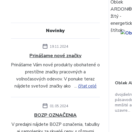
Novinky
19.11.2024
Prinášame nové značky
Prinášame Vám nové produkty obohatené o
prestížne značky pracovných a
voľnočasových odevov. V ponuke teraz
Oblek 
nájdete svetové značky ako ...
čítať celé
dvojdiel
pásavodo
mmšité a
01.05.2024
uzavre...
BOZP OZNAČENIA
V predajni nájdete BOZP označenia, tabuľky
aj samolepky za skvelé ceny, s rôznymi