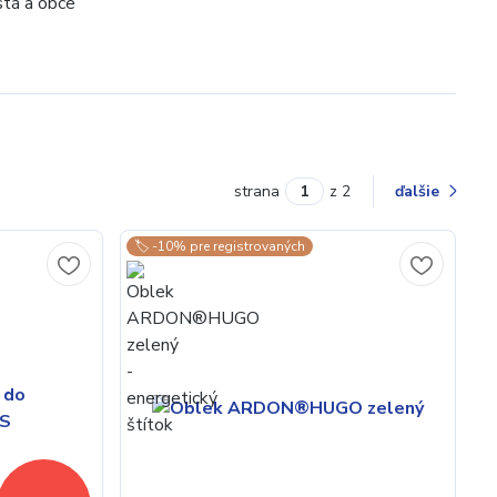
stá a obce
strana
z 2
ďalšie
🏷️ -10% pre registrovaných