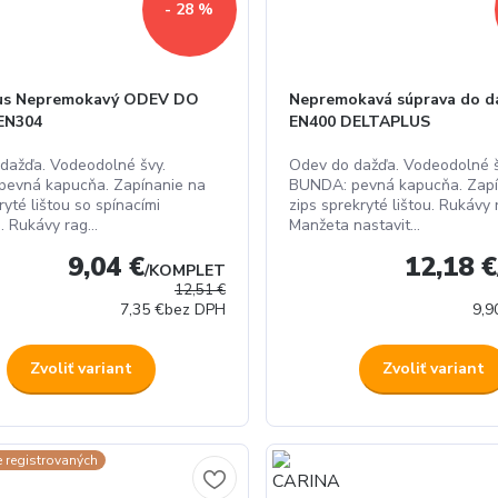
- 28 %
us Nepremokavý ODEV DO
Nepremokavá súprava do d
EN304
EN400 DELTAPLUS
dažďa. Vodeodolné švy.
Odev do dažďa. Vodeodolné š
evná kapucňa. Zapínanie na
BUNDA: pevná kapucňa. Zapí
ryté lištou so spínacími
zips sprekryté lištou. Rukávy 
 Rukávy rag...
Manžeta nastavit...
9,04 €
12,18 €
/
KOMPLET
12,51 €
7,35 €
bez DPH
9,9
Zvoliť variant
Zvoliť variant
e registrovaných