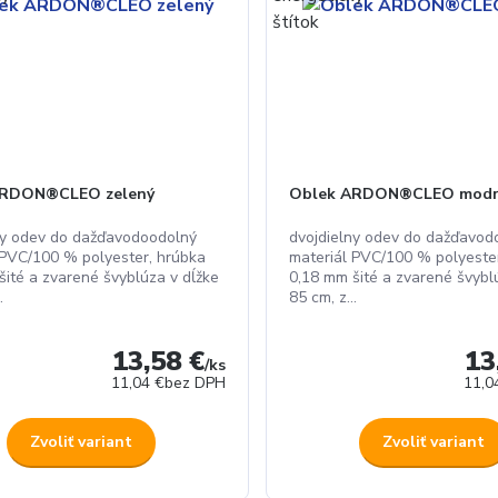
ARDON®CLEO zelený
Oblek ARDON®CLEO modr
ny odev do dažďavodoodolný
dvojdielny odev do dažďavod
 PVC/100 % polyester, hrúbka
materiál PVC/100 % polyeste
šité a zvarené švyblúza v dĺžke
0,18 mm šité a zvarené švybl
.
85 cm, z...
13,58 €
13
/
ks
11,04 €
bez DPH
11,0
Zvoliť variant
Zvoliť variant