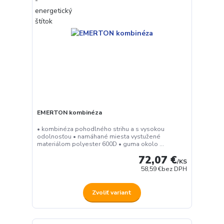
EMERTON kombinéza
• kombinéza pohodlného strihu a s vysokou
odolnosťou • namáhané miesta vystužené
materiálom polyester 600D • guma okolo ...
72,07 €
/
KS
58,59 €
bez DPH
Zvoliť variant