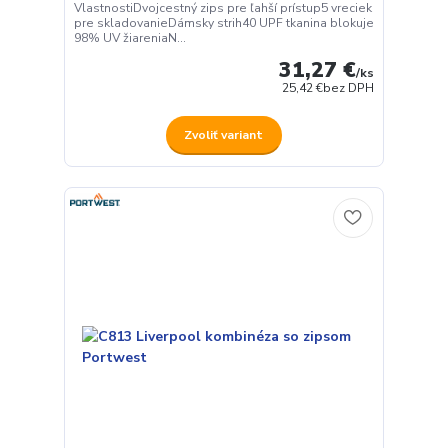
VlastnostiDvojcestný zips pre ľahší prístup5 vreciek
pre skladovanieDámsky strih40 UPF tkanina blokuje
98% UV žiareniaN...
31,27 €
/
ks
25,42 €
bez DPH
Zvoliť variant