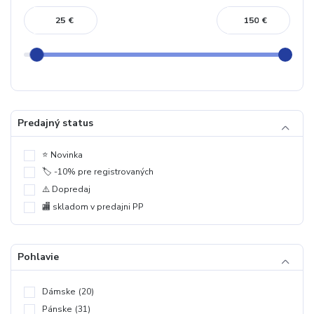
€
€
Predajný status
⭐️ Novinka
🏷️ -10% pre registrovaných
⚠️ Dopredaj
🏬 skladom v predajni PP
Pohlavie
Dámske
(20)
Pánske
(31)