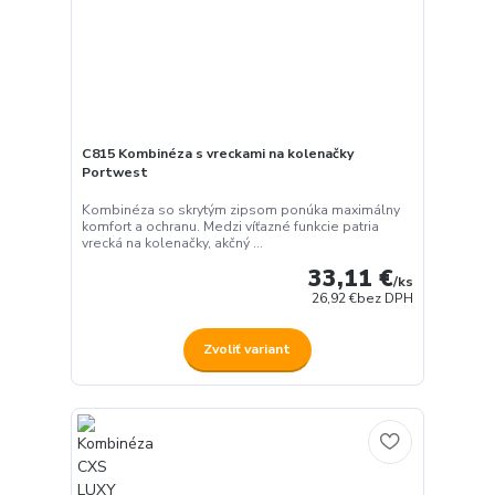
C815 Kombinéza s vreckami na kolenačky
Portwest
Kombinéza so skrytým zipsom ponúka maximálny
komfort a ochranu. Medzi víťazné funkcie patria
vrecká na kolenačky, akčný ...
33,11 €
/
ks
26,92 €
bez DPH
Zvoliť variant