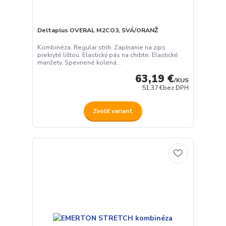
Deltaplus OVERAL M2CO3, SVÁ/ORANŽ
Kombinéza. Regular strih. Zapínanie na zips
prekryté lištou. Elastický pás na chrbte. Elastické
manžety. Spevnené kolená...
63,19 €
/
KUS
51,37 €
bez DPH
Zvoliť variant