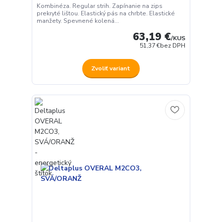
Kombinéza. Regular strih. Zapínanie na zips
prekryté lištou. Elastický pás na chrbte. Elastické
manžety. Spevnené kolená...
63,19 €
/
KUS
51,37 €
bez DPH
Zvoliť variant