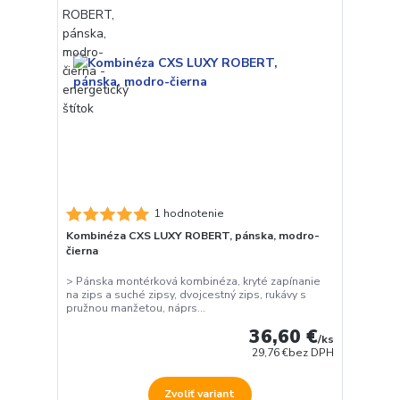
1 hodnotenie
Kombinéza CXS LUXY ROBERT, pánska, modro-
čierna
> Pánska montérková kombinéza, kryté zapínanie
na zips a suché zipsy, dvojcestný zips, rukávy s
pružnou manžetou, náprs...
36,60 €
/
ks
29,76 €
bez DPH
Zvoliť variant