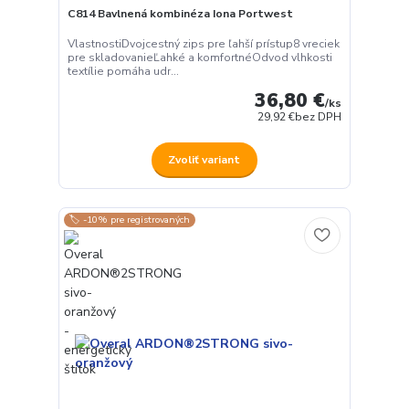
C814 Bavlnená kombinéza Iona Portwest
VlastnostiDvojcestný zips pre ľahší prístup8 vreciek
pre skladovanieĽahké a komfortnéOdvod vlhkosti
textílie pomáha udr...
36,80 €
/
ks
29,92 €
bez DPH
Zvoliť variant
🏷️ -10% pre registrovaných