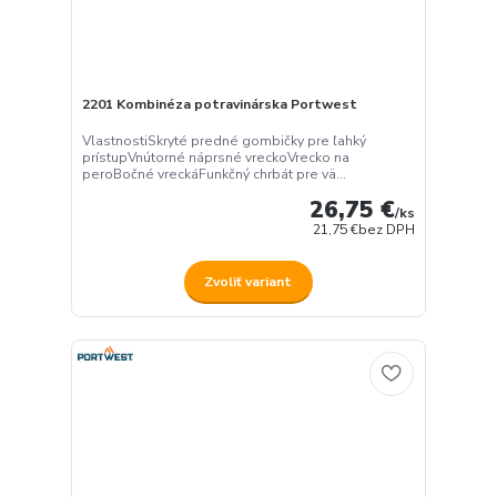
2201 Kombinéza potravinárska Portwest
VlastnostiSkryté predné gombičky pre ľahký
prístupVnútorné náprsné vreckoVrecko na
peroBočné vreckáFunkčný chrbát pre vä...
26,75 €
/
ks
21,75 €
bez DPH
Zvoliť variant