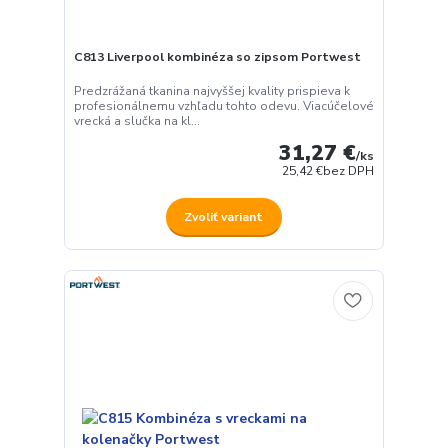
C813 Liverpool kombinéza so zipsom Portwest
Predzrážaná tkanina najvyššej kvality prispieva k
profesionálnemu vzhľadu tohto odevu. Viacúčelové
vrecká a slučka na kl...
31,27 €
/
ks
25,42 €
bez DPH
Zvoliť variant