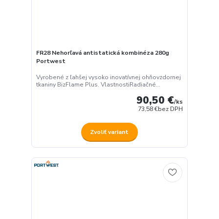
FR28 Nehorľavá antistatická kombinéza 280g
Portwest
Vyrobené z ľahšej vysoko inovatívnej ohňovzdornej
tkaniny BizFlame Plus. VlastnostiRadiačné...
90,50 €
/
ks
73,58 €
bez DPH
Zvoliť variant