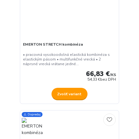
EMERTON STRETCH kombinéza
• pracovná vysokoodolná elastická kombinéza s
elastickým pásom • multifunkčné vrecká • 2
náprsné vrecká vrátane jedné...
66,83 €
/
KS
54,33 €
bez DPH
Zvoliť variant
⚠️ Dopredaj