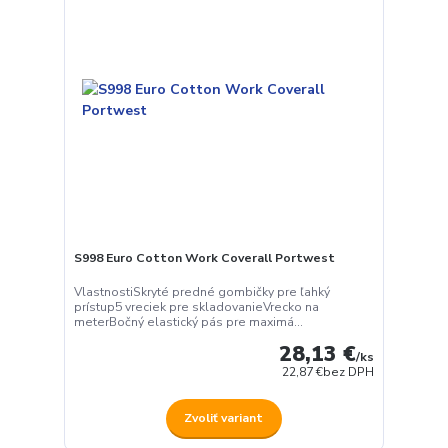
S998 Euro Cotton Work Coverall Portwest
VlastnostiSkryté predné gombičky pre ľahký
prístup5 vreciek pre skladovanieVrecko na
meterBočný elastický pás pre maximá...
28,13 €
/
ks
22,87 €
bez DPH
Zvoliť variant