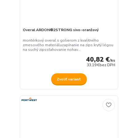
Overal ARDON®2STRONG sivo-oranžový
montérkový overal s golierom z kvalitného
zmesového materiáluzapínanie na zips krytý légou
na suchý zipssťahovanie nohav...
40,82 €
/
ks
33,19 €
bez DPH
Zvoliť variant