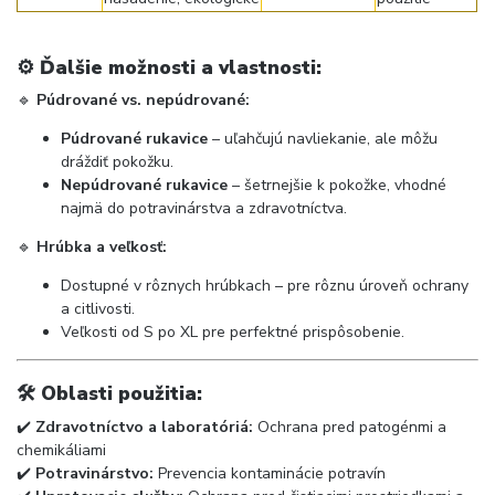
⚙️
Ďalšie možnosti a vlastnosti:
🔹
Púdrované vs. nepúdrované:
Púdrované rukavice
– uľahčujú navliekanie, ale môžu
dráždiť pokožku.
Nepúdrované rukavice
– šetrnejšie k pokožke, vhodné
najmä do potravinárstva a zdravotníctva.
🔹
Hrúbka a veľkosť:
Dostupné v rôznych hrúbkach – pre rôznu úroveň ochrany
a citlivosti.
Veľkosti od S po XL pre perfektné prispôsobenie.
🛠️
Oblasti použitia:
✔️
Zdravotníctvo a laboratóriá:
Ochrana pred patogénmi a
chemikáliami
✔️
Potravinárstvo:
Prevencia kontaminácie potravín