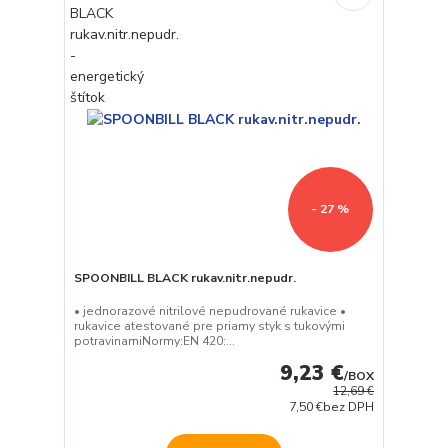
- 27 %
SPOONBILL BLACK rukav.nitr.nepudr.
• jednorazové nitrilové nepudrované rukavice •
rukavice atestované pre priamy styk s tukovými
potravinamiNormy:EN 420:...
9,23 €
/
BOX
12,69 €
7,50 €
bez DPH