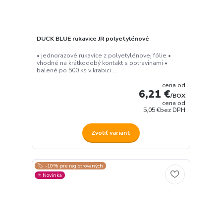
DUCK BLUE rukavice JR polyetylénové
• jednorazové rukavice z polyetylénovej fólie •
vhodné na krátkodobý kontakt s potravinami •
balené po 500 ks v krabici ...
cena od
6,21 €
/
BOX
cena od
5,05 €
bez DPH
Zvoliť variant
🏷️ -10% pre registrovaných
⭐️ Novinka