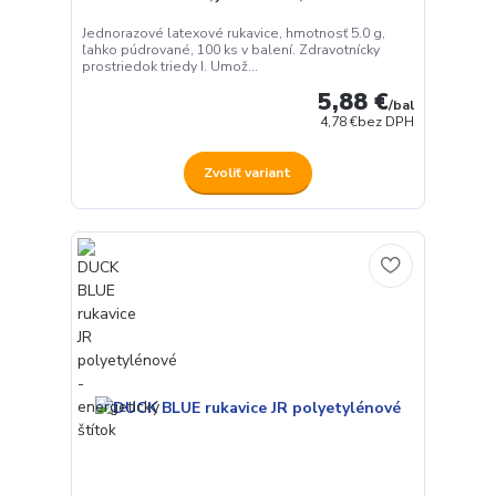
Jednorazové latexové rukavice, hmotnosť 5.0 g,
ľahko púdrované, 100 ks v balení. Zdravotnícky
prostriedok triedy I. Umož...
5,88 €
/
bal
4,78 €
bez DPH
Zvoliť variant