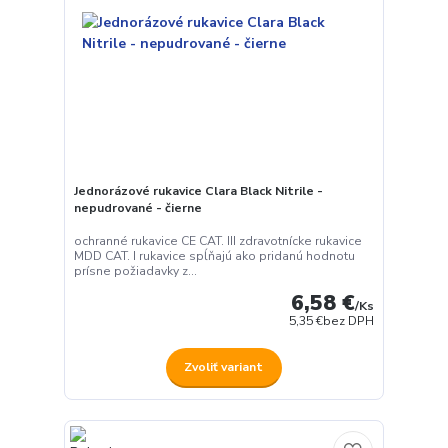
Jednorázové rukavice Clara Black Nitrile -
nepudrované - čierne
ochranné rukavice CE CAT. III zdravotnícke rukavice
MDD CAT. I rukavice spĺňajú ako pridanú hodnotu
prísne požiadavky z...
6,58 €
/
Ks
5,35 €
bez DPH
Zvoliť variant