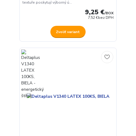
textuře poskytují výborný ú...
9,25 €
/
BOX
7,52 €
bez DPH
Zvoliť variant