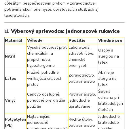
dôležitým bezpečnostným prvkom v zdravotníctve,
potravinárskom priemysle, upratovacích službách aj
laboratóriách.
📊
Výberový sprievodca: jednorazové rukavice
Materiál
Výhody
Použitie
Vhodné pre
Vysoká odolnosť proti
Laboratóriá,
Osoby s
chemikáliám a
zdravotníctvo,
Nitril
alergiou na
prepichnutiu,
chemický
latex
hypoalergénne
priemysel
Pružné, pohodlné,
Ak nie je
Zdravotníctvo,
Latex
vynikajúca citlivosť
alergia na
potravinárstvo
prstov
latex
Šetrná
Cenovo dostupné,
Potravinárstvo,
ochrana pri
Vinyl
pohodlné pre kratšie
jednoduché
krátkodobých
použitie
upratovanie
úlohách
Najlacnejšie,
Jednoduché,
Polyetylén
Rýchle úlohy,
jednoduché
krátkodobé
(PE)
potravinárstvo
nasadenie, ekologické
použitie