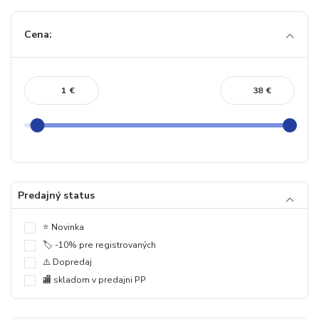
Cena:
€
€
Predajný status
⭐️ Novinka
🏷️ -10% pre registrovaných
⚠️ Dopredaj
🏬 skladom v predajni PP