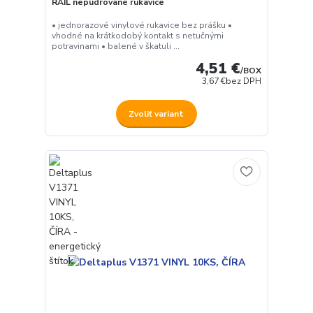
RAIL nepudrované rukavice
• jednorazové vinylové rukavice bez prášku •
vhodné na krátkodobý kontakt s netučnými
potravinami • balené v škatuli ...
4,51 €
/
BOX
3,67 €
bez DPH
Zvoliť variant