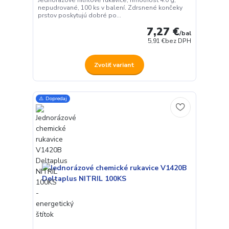
Jednorazové nitrilové rukavice, hmotnosť 4.0 g,
nepudrované, 100 ks v balení. Zdrsnené končeky
prstov poskytujú dobré po...
7,27 €
/
bal
5,91 €
bez DPH
Zvoliť variant
⚠️ Dopredaj