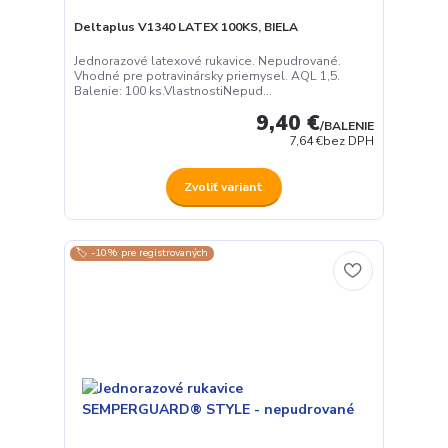
Deltaplus V1340 LATEX 100KS, BIELA
Jednorazové latexové rukavice. Nepudrované.
Vhodné pre potravinársky priemysel. AQL 1,5.
Balenie: 100 ks.VlastnostiNepud...
9,40 €
/
BALENIE
7,64 €
bez DPH
Zvoliť variant
🏷️ -10% pre registrovaných
Používame cookies aby sme skvalitnili služby. Používaním tejto
stránky súhlasíte s ukladaním cookies.
Ďalšie informácie
Súhlasím
Nastavenia
Súhlas môžete odmietnuť
tu
.