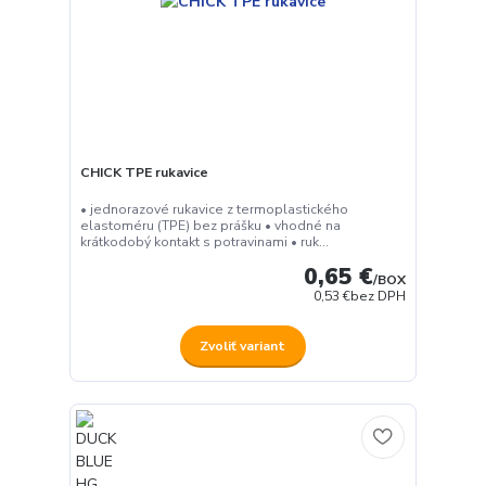
CHICK TPE rukavice
• jednorazové rukavice z termoplastického
elastoméru (TPE) bez prášku • vhodné na
krátkodobý kontakt s potravinami • ruk...
0,65 €
/
BOX
0,53 €
bez DPH
Zvoliť variant