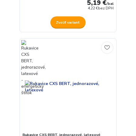
5,19 €
/
bal
4,22 €
bez DPH
Zvoliť variant
Rukavice CXS BERT, jednorazové, latexové