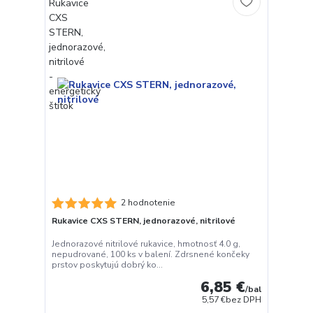
2 hodnotenie
Rukavice CXS STERN, jednorazové, nitrilové
Jednorazové nitrilové rukavice, hmotnosť 4.0 g,
nepudrované, 100 ks v balení. Zdrsnené končeky
prstov poskytujú dobrý ko...
6,85 €
/
bal
5,57 €
bez DPH