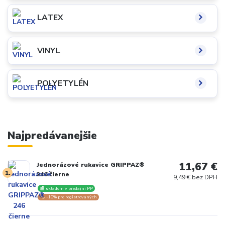
LATEX
VINYL
POLYETYLÉN
Najpredávanejšie
11,67 €
Jednorázové rukavice GRIPPAZ®
1.
246 čierne
9,49 € bez DPH
🏬 skladom v predajni PP
🏷️ -10% pre registrovaných