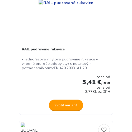
RAIL pudrované rukavice
• jednorazové vinylové pudrované rukavice •
vhodné pre krátkodobý styk s netukovými
potravinamiNormy:EN 420:2003+A1:20...
cena od
3,41 €
/
BOX
cena od
2,77 €
bez DPH
Zvoliť variant