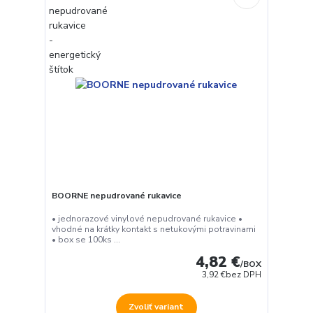
BOORNE nepudrované rukavice
• jednorazové vinylové nepudrované rukavice •
vhodné na krátky kontakt s netukovými potravinami
• box se 100ks ...
4,82 €
/
BOX
3,92 €
bez DPH
Zvoliť variant