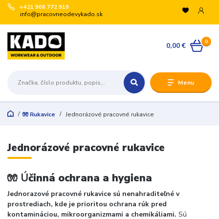
+421 908 772 919
info@pracovneodevykado.sk
VYUŽITE ZĽAVY
0
🏷️ -10 % pre registrovaných na vybrané značky
0,00 €
(ARTRA, ARDON, VM, BENNON, ATG, B-WELL, GIBLOR’S
a ďalšie).
+
Menu
🛒 Množstevné zľavy v košíku:
€200 → -5 %
€500 → -10 %
🧤 Rukavice
Jednorázové pracovné rukavice
€1 000 → -15 %
€3 000 → -20 %
Registrujte sa:
Jednorázové pracovné rukavice
Odoslať
🧤 Ú
činná ochrana a hygiena
Zatvoriť
Jednorazové pracovné rukavice sú nenahraditeľné v
prostrediach, kde je prioritou ochrana rúk pred
kontamináciou, mikroorganizmami a chemikáliami.
Sú