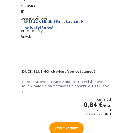
DUCK BLUE HG rukavice JR polyetylénové
• jednorázové rukavice z modrej polyetylénovej
fólie • balenie sa dá závesiť a obsahuje 100 kusov
...
cena od
0,84 €
/
BAL
cena od
0,68 €
bez DPH
Zvoliť variant