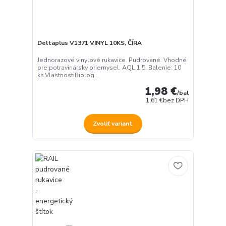
Deltaplus V1371 VINYL 10KS, ČÍRA
Jednorazové vinylové rukavice. Pudrované. Vhodné
pre potravinársky priemysel. AQL 1.5. Balenie: 10
ks.VlastnostiBiolog...
1,98 €
/
bal
1,61 €
bez DPH
Zvoliť variant