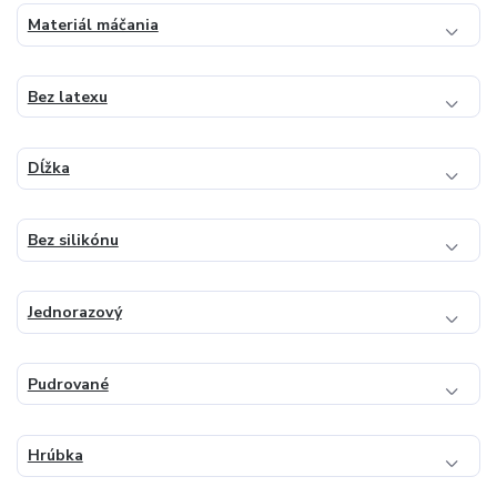
Materiál máčania
Bez latexu
Dĺžka
Bez silikónu
Jednorazový
Pudrované
Hrúbka