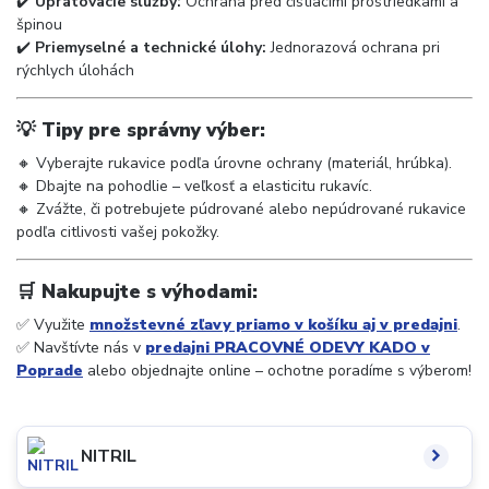
✔️
Upratovacie služby:
Ochrana pred čistiacimi prostriedkami a
špinou
✔️
Priemyselné a technické úlohy:
Jednorazová ochrana pri
rýchlych úlohách
💡
Tipy pre správny výber:
🔸 Vyberajte rukavice podľa úrovne ochrany (materiál, hrúbka).
🔸 Dbajte na pohodlie – veľkosť a elasticitu rukavíc.
🔸 Zvážte, či potrebujete púdrované alebo nepúdrované rukavice
podľa citlivosti vašej pokožky.
🛒
Nakupujte s výhodami:
✅ Využite
množstevné zľavy priamo v košíku aj v predajni
.
✅ Navštívte nás v
predajni PRACOVNÉ ODEVY KADO v
Poprade
alebo objednajte online – ochotne poradíme s výberom!
NITRIL