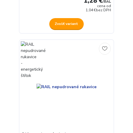
1,28 €
/
BAL
cena od
1,04 €
bez DPH
Zvoliť variant