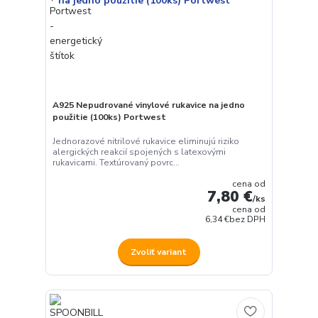
A925 Nepudrované vinylové rukavice na jedno
použitie (100ks) Portwest
Jednorazové nitrilové rukavice eliminujú riziko
alergických reakcií spojených s latexovými
rukavicami. Textúrovaný povrc...
cena od
7,80 €
/
ks
cena od
6,34 €
bez DPH
Zvoliť variant