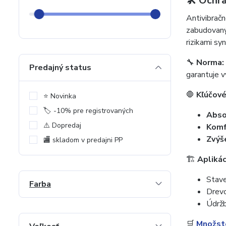
🛠️ Ochr
Antivibračn
zabudovaným
rizikami sy
🔧
Norma:
Predajný status
garantuje v
🛑
Kľúčové
⭐️ Novinka
🏷️ -10% pre registrovaných
Absor
⚠️ Dopredaj
Komfo
Zvýš
🏬 skladom v predajni PP
🏗️
Aplikác
Stave
Farba
Drevo
Údržb
🛒
Množste