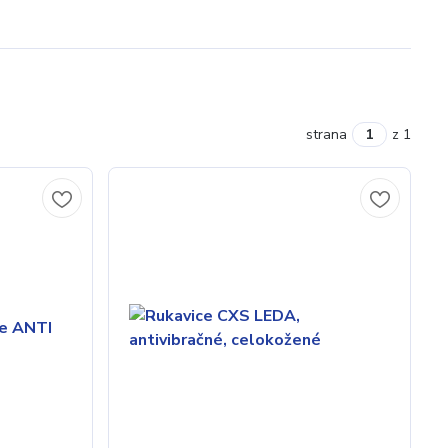
strana
z 1