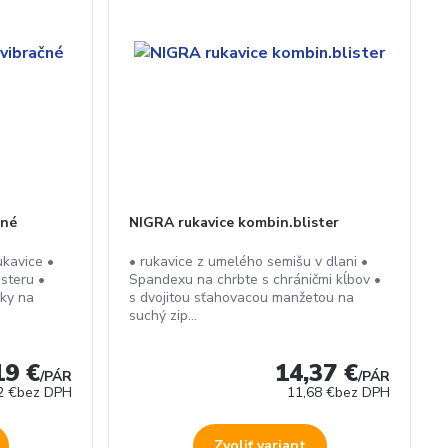
čné
NIGRA rukavice kombin.blister
ukavice •
• rukavice z umelého semišu v dlani •
steru •
Spandexu na chrbte s chráničmi kĺbov •
iky na
s dvojitou sťahovacou manžetou na
suchý zip...
19 €
14,37 €
/
PÁR
/
PÁR
2 €
bez DPH
11,68 €
bez DPH
Zvoliť variant