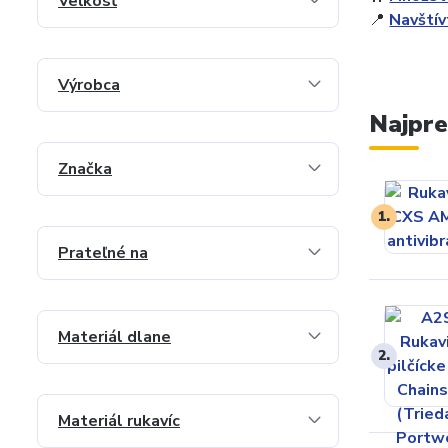
Veľkosť
📍
Navští
Výrobca
Najpre
Značka
1.
Prateľné na
Materiál dlane
2.
Materiál rukavíc