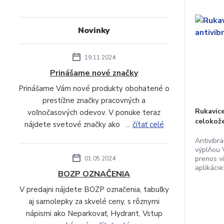
Novinky
19.11.2024
Prinášame nové značky
Prinášame Vám nové produkty obohatené o
prestížne značky pracovných a
Rukavic
voľnočasových odevov. V ponuke teraz
celokože
nájdete svetové značky ako ...
čítať celé
Antivibr
výplňou 
prenos v
01.05.2024
aplikácie:
BOZP OZNAČENIA
V predajni nájdete BOZP označenia, tabuľky
aj samolepky za skvelé ceny, s rôznymi
nápismi ako Neparkovať, Hydrant, Vstup