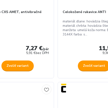
e CXS AMET, antivibračné
Celokožené rukavice ANTI
materiál dlane: hovädzia šti
materiál chrbta: hovädzia št
manžeta: umelá koža norma:
3144X farba: s...
7,27 €
11,
/
pár
5,91 €
bez DPH
9,3
Zvoliť variant
Zvoliť variant