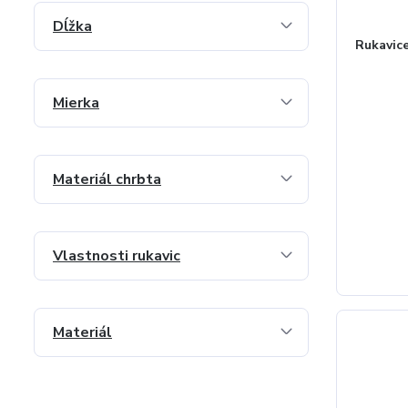
Dĺžka
Rukavic
Mierka
Materiál chrbta
Vlastnosti rukavic
Materiál