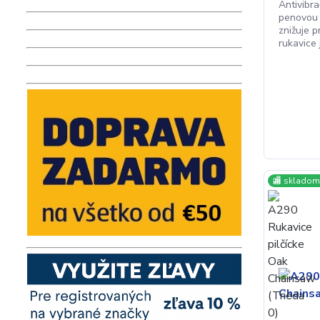
Antivibr
penovou 
znižuje p
rukavice j
🏬 skladom 