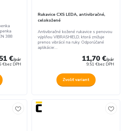
Rukavice CXS LEDA, antivibračné,
celokožené
epenka
iepenka
Antivibračné kožené rukavice s penovou
 EN 388
výplňou VIBRASHIELD, ktorá znižuje
prenos vibrácií na ruky. Odporúčané
aplikácie:...
51 €
11,70 €
/
pár
/
pár
6 €
bez DPH
9,51 €
bez DPH
Zvoliť variant