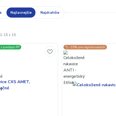
e
Najlacnejšie
Najdrahšie
1-15 z 15
v predajni PP
🏷️ -10% pre registrovaných