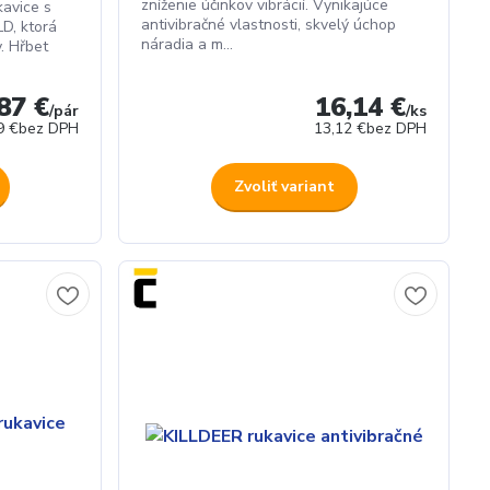
zníženie účinkov vibrácií. Vynikajúce
avice s
antivibračné vlastnosti, skvelý úchop
D, ktorá
náradia a m...
y. Hřbet
87 €
16,14 €
/
pár
/
ks
9 €
bez DPH
13,12 €
bez DPH
Zvoliť variant