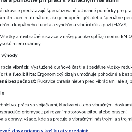
ana a pohodlie pri práci s vibračným náradím
é rukavice predstavujú špecializované ochranné pomôcky pre praco
 tlmiacim materiálom, ako je neoprén, gél alebo špeciálne peny, 
ndrómu karpálneho tunela a syndrómu vibrácií rúk a paží (HAVS).
Všetky antivibračné rukavice v našej ponuke spĺňajú normu
EN 1
ysokú mieru ochrany.
 výhody:
pcia vibrácií:
Vystužené dlaňové časti a špeciálne vložky redukuj
rt a flexibilita:
Ergonomický dizajn umožňuje pohodlné a bezpe
ená bezpečnosť:
Rukavice chránia nielen pred vibráciami, ale aj
ie:
bníctvo: práca so sbíjačkami, kladivami alebo vibračnými doskami
spracujúci priemysel: pri rezaní motorovou pílou alebo brúsení.
a a opravy: všade, kde sa pracuje s vibračnými nástrojmi a strojmi
vné zľavy priamo v košíku aj v predajni
: