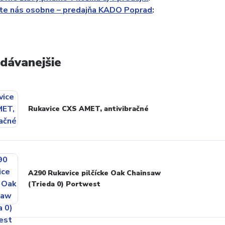
vte nás osobne – predajňa KADO Poprad
:
dávanejšie
Rukavice CXS AMET, antivibračné
A290 Rukavice pilčícke Oak Chainsaw
(Trieda 0) Portwest