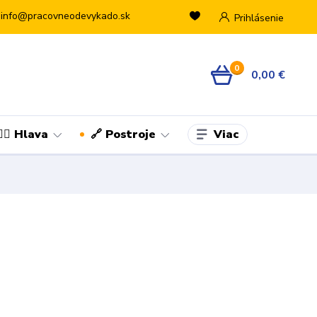
info@pracovneodevykado.sk
Prihlásenie
0
0,00 €
Viac
👷‍♂️ Hlava
🔗 Postroje