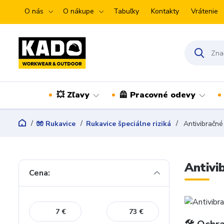
O nás
O nákupe
Tabuľky
Kontakty
Vrátenie
💥 Zľavy
🦺 Pracovné odevy
🧤 Rukavice
Rukavice špeciálne riziká
Antivibračné
Antivi
Cena:
€
€