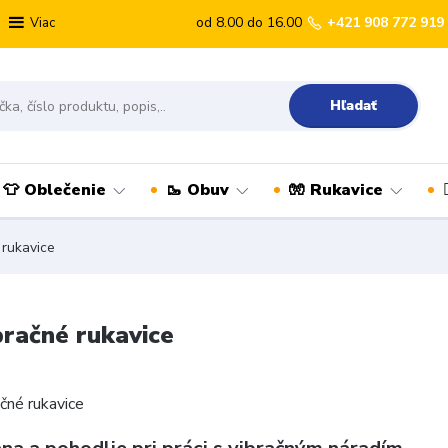
od 8.00 do 16.00
+421 908 772 919
Viac
Hľadať
👕 Oblečenie
🥾 Obuv
🧤 Rukavice
 rukavice
bračné rukavice