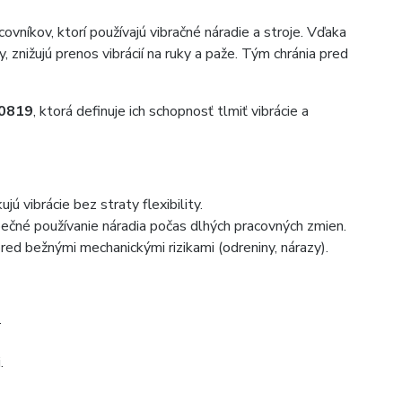
vníkov, ktorí používajú vibračné náradie a stroje. Vďaka
znižujú prenos vibrácií na ruky a paže. Tým chránia pred
0819
, ktorá definuje ich schopnosť tlmiť vibrácie a
ú vibrácie bez straty flexibility.
čné používanie náradia počas dlhých pracovných zmien.
 pred bežnými mechanickými rizikami (odreniny, nárazy).
.
.