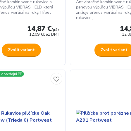
ačné kombinované rukavice s
Antivibračné kombinované ruk
výplňou VIBRASHIELD, ktorá
penovou výplňou VIBRASHIEL
renos vibrácií na ruky. Hřbet
znižuje prenos vibrácií na ruk
...
rukavice j...
14,87 €
14,
/
pár
12,09 €
bez DPH
12,0
Zvoliť variant
Zvoliť variant
v predajni PP