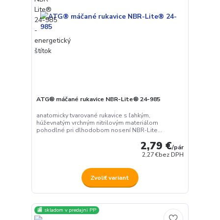
ATG® máčané rukavice NBR-Lite® 24-985
anatomicky tvarované rukavice s ľahkým,
húževnatým vrchným nitrilovým materiálom
pohodlné pri dlhodobom nosení NBR-Lite...
2,79 €
/
pár
2,27 €
bez DPH
Zvoliť variant
🏬 skladom v predajni PP