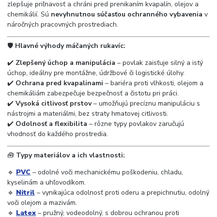
zlepšuje priľnavosť a chráni pred prenikaním kvapalín, olejov a
chemikálií. Sú
nevyhnutnou súčasťou ochranného vybavenia
v
náročných pracovných prostrediach.
🛡️
Hlavné výhody máčaných rukavíc:
✔️
Zlepšený úchop a manipulácia
– povlak zaisťuje silný a istý
úchop, ideálny pre montážne, údržbové či logistické úlohy.
✔️
Ochrana pred kvapalinami
– bariéra proti vlhkosti, olejom a
chemikáliám zabezpečuje bezpečnosť a čistotu pri práci.
✔️
Vysoká citlivosť prstov
– umožňujú precíznu manipuláciu s
nástrojmi a materiálmi, bez straty hmatovej citlivosti.
✔️
Odolnosť a flexibilita
– rôzne typy povlakov zaručujú
vhodnosť do každého prostredia.
🧰
Typy materiálov a ich vlastnosti:
🔹
PVC
– odolné voči mechanickému poškodeniu, chladu,
kyselinám a uhľovodíkom.
🔹
Nitril
– vynikajúca odolnosť proti oderu a prepichnutiu, odolný
voči olejom a mazivám.
🔹
Latex
– pružný, vodeodolný, s dobrou ochranou proti