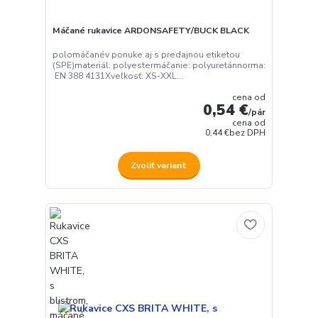
Máčané rukavice ARDONSAFETY/BUCK BLACK
polomáčanév ponuke aj s predajnou etiketou
(SPE)materiál: polyestermáčanie: polyuretánnorma:
EN 388 4131Xveľkosť: XS-XXL...
cena od
0,54 €
/
pár
cena od
0,44 €
bez DPH
Zvoliť variant