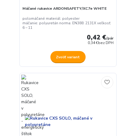
Máčané rukavice ARDONSAFETY/XC7e WHITE
polomáčané materiál: polyester
máčanie: polyuretán norma: EN388: 2131X veľkosť:
6 – 11
0,42 €
/
pár
0,34 €
bez DPH
Zvoliť variant