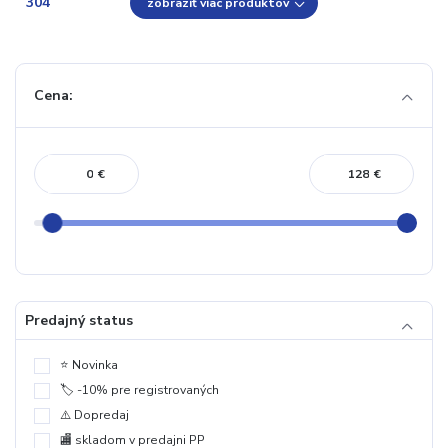
zobraziť viac produktov
Cena:
€
€
Predajný status
⭐️ Novinka
🏷️ -10% pre registrovaných
⚠️ Dopredaj
🏬 skladom v predajni PP