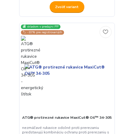
Zvoliť variant
🏬 skladom v predajni PP
🏷️ -10% pre registrovaných
ATG® protirezné rukavice MaxiCut® Oil™ 34-305
nezmáčavé rukavice odolné proti prerezaniu
predstavujú kombináciu ochrany proti prerezaniu s