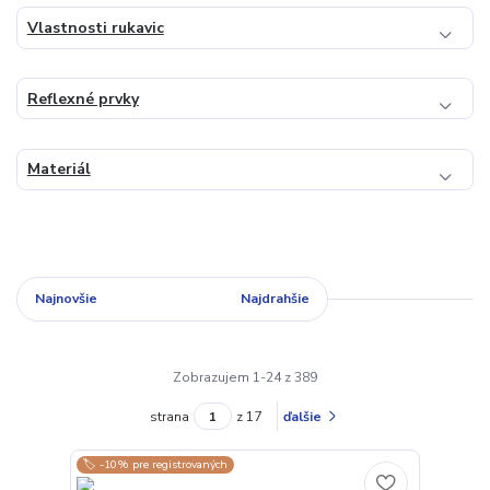
Vlastnosti rukavic
Reflexné prvky
Materiál
Najnovšie
Najlacnejšie
Najdrahšie
Zobrazujem 1-24 z 389
strana
z 17
ďalšie
🏷️ -10% pre registrovaných