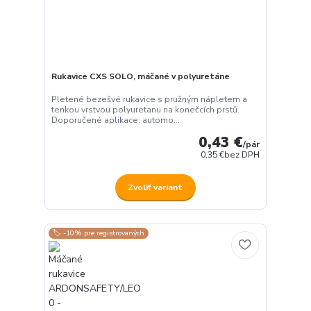
Rukavice CXS SOLO, máčané v polyuretáne
Pletené bezešvé rukavice s pružným nápletem a
tenkou vrstvou polyuretanu na konečcích prstů.
Doporučené aplikace: automo...
0,43 €
/
pár
0,35 €
bez DPH
Zvoliť variant
🏷️ -10% pre registrovaných