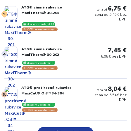
6,75 €
ATG® zimné rukavice
cena od
MaxiTherm® 30-201
1.
cena od
5,49 € bez
DPH
🏬 skladom v predajni PP
🏷️ -10% pre registrovaných
7,45 €
ATG® zimné rukavice
2.
MaxiTherm® 30-202
6,06 € bez DPH
🏬 skladom v predajni PP
🏷️ -10% pre registrovaných
8,04 €
ATG® protirezné rukavice
cena od
MaxiCut® Oil™ 34-304
3.
cena od
6,54 € bez
DPH
🏬 skladom v predajni PP
🏷️ -10% pre registrovaných