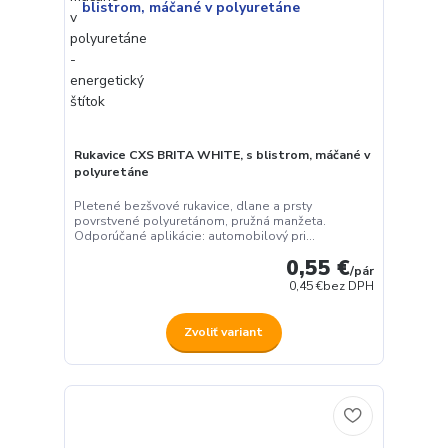
Rukavice CXS BRITA WHITE, s blistrom, máčané v
polyuretáne
Pletené bezšvové rukavice, dlane a prsty
povrstvené polyuretánom, pružná manžeta.
Odporúčané aplikácie: automobilový pri...
0,55 €
/
pár
0,45 €
bez DPH
Zvoliť variant