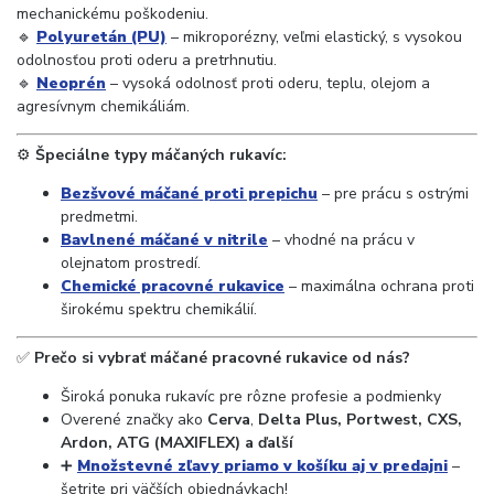
mechanickému poškodeniu.
🔹
Polyuretán (PU)
– mikroporézny, veľmi elastický, s vysokou
odolnosťou proti oderu a pretrhnutiu.
🔹
Neoprén
– vysoká odolnosť proti oderu, teplu, olejom a
agresívnym chemikáliám.
⚙️
Špeciálne typy máčaných rukavíc:
Bezšvové máčané proti prepichu
– pre prácu s ostrými
predmetmi.
Bavlnené máčané v nitrile
– vhodné na prácu v
olejnatom prostredí.
Chemické pracovné rukavice
– maximálna ochrana proti
širokému spektru chemikálií.
✅
Prečo si vybrať máčané pracovné rukavice od nás?
Široká ponuka rukavíc pre rôzne profesie a podmienky
Overené značky ako
Cerva
,
Delta Plus, Portwest, CXS,
Ardon, ATG (MAXIFLEX) a ďalší
➕
Množstevné zľavy priamo v košíku aj v predajni
–
šetrite pri väčších objednávkach!