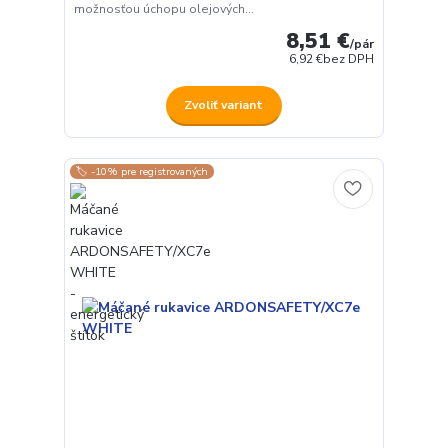
možnosťou úchopu olejových...
8,51 €
/
pár
6,92 €
bez DPH
Zvoliť variant
🏷️ -10% pre registrovaných