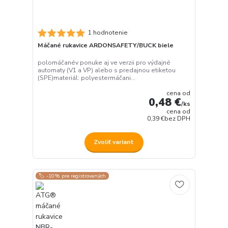
1 hodnotenie
Máčané rukavice ARDONSAFETY/BUCK biele
polomáčanév ponuke aj ve verzii pro výdajné
automaty (V1 a VP) alebo s predajnou etiketou
(SPE)materiál: polyestermáčani...
cena od
0,48 €
/
ks
cena od
0,39 €
bez DPH
Zvoliť variant
🏷️ -10% pre registrovaných