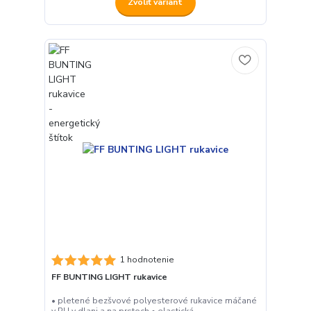
Zvoliť variant
1 hodnotenie
FF BUNTING LIGHT rukavice
• pletené bezšvové polyesterové rukavice máčané
v PU v dlani a na prstoch • elastická