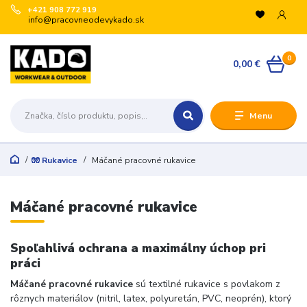
+421 908 772 919
info@pracovneodevykado.sk
0
0,00 €
Menu
🧤 Rukavice
Máčané pracovné rukavice
Máčané pracovné rukavice
Spoľahlivá ochrana a maximálny úchop pri
práci
Máčané pracovné rukavice
sú textilné rukavice s povlakom z
rôznych materiálov (nitril, latex, polyuretán, PVC, neoprén), ktorý