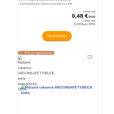
manžetaStatus:BestsellerNormy:EN...
cena od
0,48 €
/
PÁR
cena od
0,39 €
bez DPH
Zvoliť variant
🏷️ -10% pre registrovaných