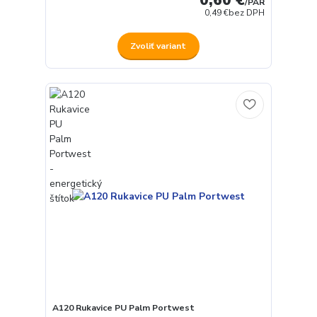
0,60 €
/
PÁR
0,49 €
bez DPH
Zvoliť variant
A120 Rukavice PU Palm Portwest