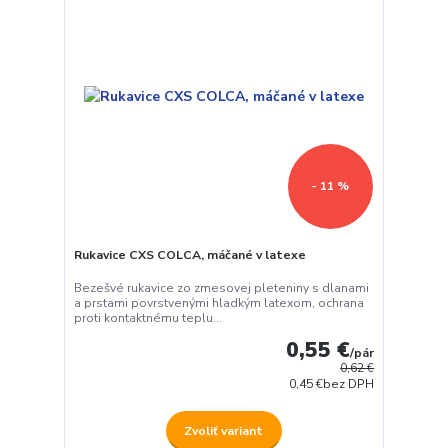
- 11 %
Rukavice CXS COLCA, máčané v latexe
Bezešvé rukavice zo zmesovej pleteniny s dlanami
a prstami povrstvenými hladkým latexom, ochrana
proti kontaktnému teplu...
0,55 €
/
pár
0,62 €
0,45 €
bez DPH
Zvoliť variant