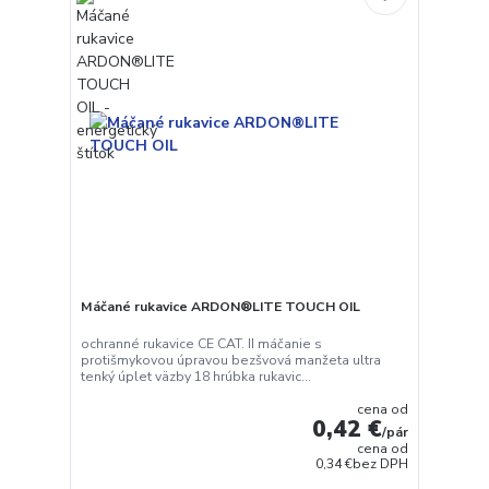
Máčané rukavice ARDON®LITE TOUCH OIL
ochranné rukavice CE CAT. II máčanie s
protišmykovou úpravou bezšvová manžeta ultra
tenký úplet väzby 18 hrúbka rukavic...
cena od
0,42 €
/
pár
cena od
0,34 €
bez DPH