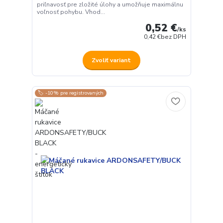
priľnavosť pre zložité úlohy a umožňuje maximálnu
voľnosť pohybu. Vhod...
0,52 €
/
ks
0,42 €
bez DPH
Zvoliť variant
🏷️ -10% pre registrovaných