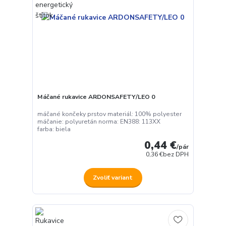
Máčané rukavice ARDONSAFETY/LEO 0
máčané končeky prstov materiál: 100% polyester
máčanie: polyuretán norma: EN388: 113XX
farba: biela
0,44 €
/
pár
0,36 €
bez DPH
Zvoliť variant