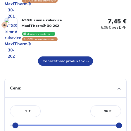
🏷️ -10% pre registrovaných
7,45 €
ATG® zimné rukavice
3.
MaxiTherm® 30-202
6,06 € bez DPH
🏬 skladom v predajni PP
🏷️ -10% pre registrovaných
zobraziť viac produktov
Cena:
€
€