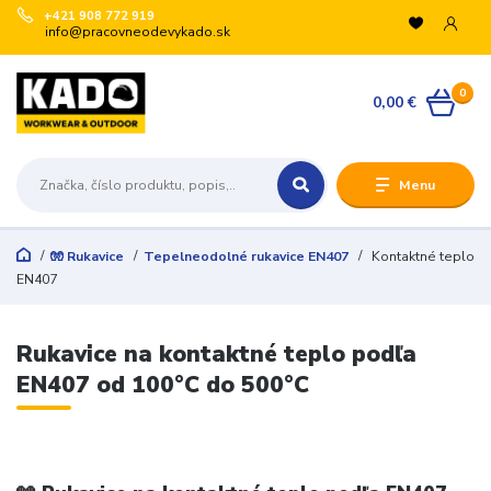
+421 908 772 919
info@pracovneodevykado.sk
VYUŽITE ZĽAVY
0
🏷️ -10 % pre registrovaných na vybrané značky
0,00 €
(ARTRA, ARDON, VM, BENNON, ATG, B-WELL, GIBLOR’S
a ďalšie).
+
Menu
🛒 Množstevné zľavy v košíku:
€200 → -5 %
€500 → -10 %
🧤 Rukavice
Tepelneodolné rukavice EN407
Kontaktné teplo
€1 000 → -15 %
EN407
€3 000 → -20 %
Registrujte sa:
Rukavice na kontaktné teplo podľa
Odoslať
EN407 od 100°C do 500°C
Zatvoriť