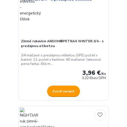
Zimné rukavice ARDON®PETRAX WINTER 3/4 - s
predajnou etiketou
3/4 máčané s predajnou etiketou (SPE) počet v
balení: 12; počet v kartóne: 60 máčanie: latexová
pena farba: žltá m...
3,96 €
/
Ks
3,22 €
bez DPH
Zvoliť variant