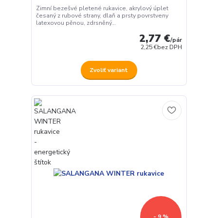
Zimní bezešvé pletené rukavice, akrylový úplet
česaný z rubové strany, dlaň a prsty povrstveny
latexovou pěnou, zdrsněný...
2,77 €
/
pár
2,25 €
bez DPH
Zvoliť variant
- 9 %