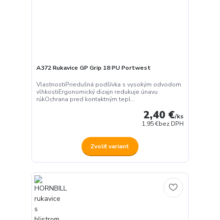
A372 Rukavice GP Grip 18 PU Portwest
VlastnostiPriedušná podšívka s vysokým odvodom
vlhkostiErgonomický dizajn redukuje únavu
rúkOchrana pred kontaktným tepl...
2,40 €
/
ks
1,95 €
bez DPH
Zvoliť variant