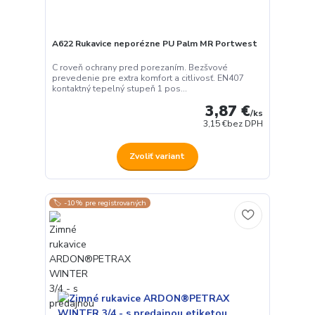
A622 Rukavice neporézne PU Palm MR Portwest
C roveň ochrany pred porezaním. Bezšvové
prevedenie pre extra komfort a citlivosť. EN407
kontaktný tepelný stupeň 1 pos...
3,87 €
/
ks
3,15 €
bez DPH
Zvoliť variant
🏷️ -10% pre registrovaných