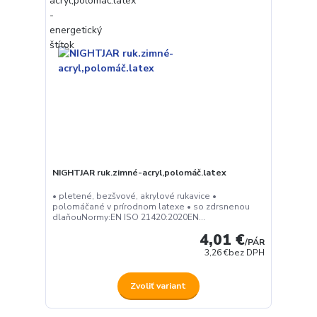
NIGHTJAR ruk.zimné-acryl,polomáč.latex
• pletené, bezšvové, akrylové rukavice •
polomáčané v prírodnom latexe • so zdrsnenou
dlaňouNormy:EN ISO 21420:2020EN...
4,01 €
/
PÁR
3,26 €
bez DPH
Zvoliť variant