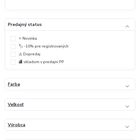
Predajný status
⭐️ Novinka
🏷️ -10% pre registrovaných
⚠️ Dopredaj
🏬 skladom v predajni PP
Farba
Veľkosť
Výrobca