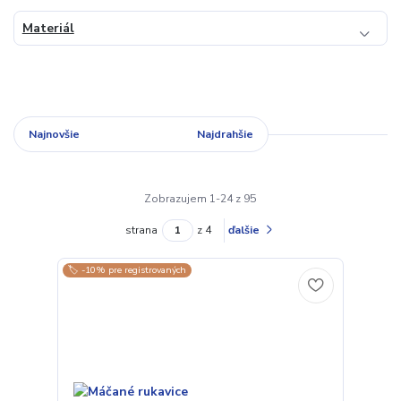
Materiál
Najnovšie
Najlacnejšie
Najdrahšie
Zobrazujem 1-24 z 95
strana
z 4
ďalšie
🏷️ -10% pre registrovaných