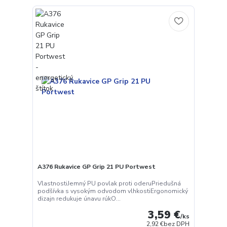
A376 Rukavice GP Grip 21 PU Portwest
VlastnostiJemný PU povlak proti oderuPriedušná
podšívka s vysokým odvodom vlhkostiErgonomický
dizajn redukuje únavu rúkO...
3,59 €
/
ks
2,92 €
bez DPH