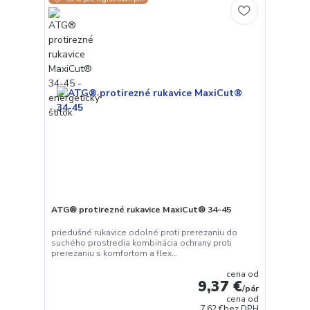
ATG® protirezné rukavice MaxiCut® 34-45
priedušné rukavice odolné proti prerezaniu do
suchého prostredia kombinácia ochrany proti
prerezaniu s komfortom a flex...
cena od
9,37 €
/
pár
cena od
7,62 €
bez DPH