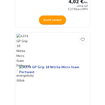
4,02 €
/
ks
cena od
3,27 €
bez DPH
Zvoliť variant
Používame cookies aby sme skvalitnili služby. Používaním tejto
stránky súhlasíte s ukladaním cookies.
Ďalšie informácie
Súhlasím
Nastavenia
Súhlas môžete odmietnuť
tu
.