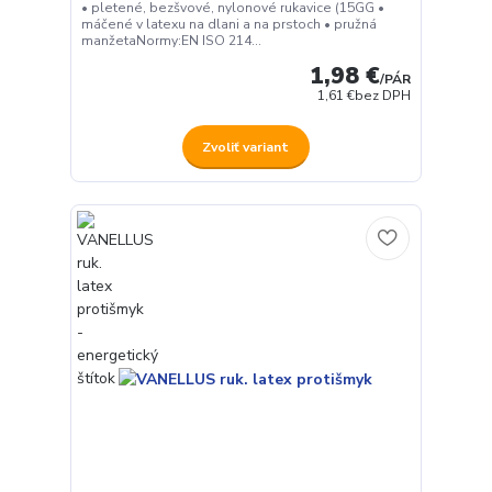
• pletené, bezšvové, nylonové rukavice (15GG •
máčené v latexu na dlani a na prstoch • pružná
manžetaNormy:EN ISO 214...
1,98 €
/
PÁR
1,61 €
bez DPH
Zvoliť variant