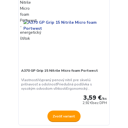
A370 GP Grip 15 Nitrile Micro foam Portwest
VlastnostiVypraný penový nitril pre skvelú
priľnavosť a odolnosťPriedušná podšívka s
vysokým odvodom vlhkostiErgonomický...
3,59 €
/
ks
2,92 €
bez DPH
Zvoliť variant