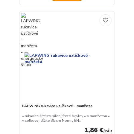
LAPWING rukavice uzlíčkové - manžeta
• rukavice šité zo silnej froté bavlny • s manžetou •
v celkovej dĺžke 35 cm Normy EN...
1,86 €
/
PÁR