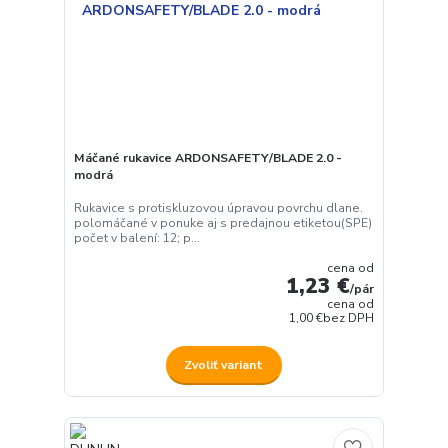
Máčané rukavice ARDONSAFETY/BLADE 2.0 -
modrá
Rukavice s protiskluzovou úpravou povrchu dlane.
polomáčané v ponuke aj s predajnou etiketou(SPE)
počet v balení: 12; p...
cena od
1,23 €
/
pár
cena od
1,00 €
bez DPH
Zvoliť variant