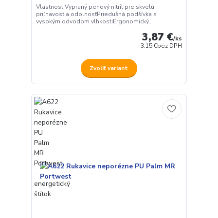
VlastnostiVypraný penový nitril pre skvelú
priľnavosť a odolnosťPriedušná podšívka s
vysokým odvodom vlhkostiErgonomický...
3,87 €
/
ks
3,15 €
bez DPH
Zvoliť variant