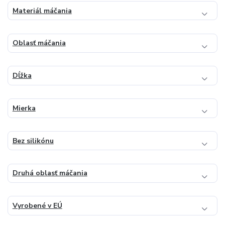
Materiál máčania
Oblasť máčania
Dĺžka
Mierka
Bez silikónu
Druhá oblasť máčania
Vyrobené v EÚ