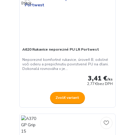
A620 Rukavice neporezné PU LR Portwest
Neporezné komfortné rukavice, úroveň B, odolné
voči oderu a prepichnutiu povrstvené PU na dlani.
Dokonalá rovnováha v je...
3,41 €
/
ks
2,77 €
bez DPH
Zvoliť variant