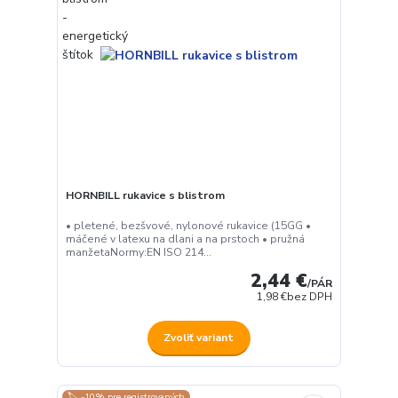
HORNBILL rukavice s blistrom
• pletené, bezšvové, nylonové rukavice (15GG •
máčené v latexu na dlani a na prstoch • pružná
manžetaNormy:EN ISO 214...
2,44 €
/
PÁR
1,98 €
bez DPH
Zvoliť variant
🏷️ -10% pre registrovaných