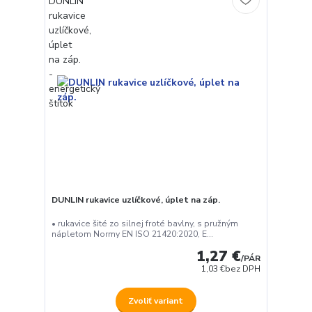
DUNLIN rukavice uzlíčkové, úplet na záp.
• rukavice šité zo silnej froté bavlny, s pružným
nápletom Normy EN ISO 21420:2020, E...
1,27 €
/
PÁR
1,03 €
bez DPH
Zvoliť variant