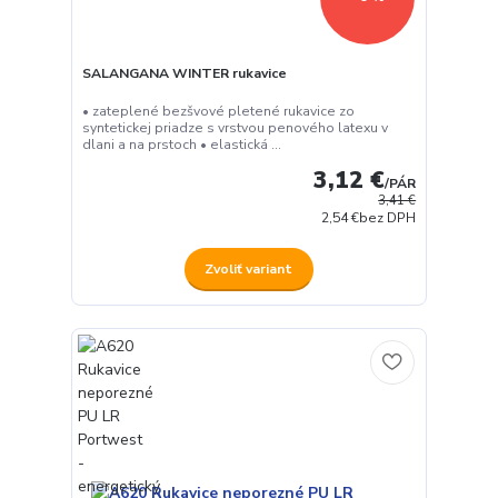
SALANGANA WINTER rukavice
• zateplené bezšvové pletené rukavice zo
syntetickej priadze s vrstvou penového latexu v
dlani a na prstoch • elastická ...
3,12 €
/
PÁR
3,41 €
2,54 €
bez DPH
Zvoliť variant