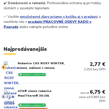
✔️
Domácnosti a remeslá:
Profesionálna ochrana aj pri hobby
úlohách s vysokými teplotami.
✅ Využite
množstevné zľavy priamo v košíku aj v predajni
a
navštívte nás v
predajni PRACOVNÉ ODEVY KADO v
Poprade
alebo nakúpte pohodlne online.
Najpredávanejšie
2,77 €
Rukavice CXS ROXY WINTER,
1.
zimné, máčané v latexe
2,25 € bez DPH
🏬 skladom v predajni PP
6,75 €
ATG® zimné rukavice
cena od
MaxiTherm® 30-201
2.
cena od
5,49 € bez
DPH
🏬 skladom v predajni PP