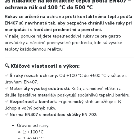
🧤
Rukavice na kontaktné teplo podľa EN407 –
ochrana rúk od 100 °C do 500 °C
Rukavice určené na ochranu proti kontaktnému teplu podľa
EN407 sú navrhnuté tak, aby bezpečne chránili vaše ruky pri
manipulácii s horúcimi predmetmi a povrchmi.
V našej ponuke nájdete tepelneodolné rukavice pre gastro
prevádzky a náročné priemyselné prostredia, kde sú vysoké
teploty každodennou realitou.
🔍
Kľúčové vlastnosti a výkon:
✅
Široký rozsah ochrany:
Od +100 °C do +500 °C v súlade s
úrovňami EN407.
✅
Materiály vysokej odolnosti:
Koža, aramidové vlákna a
ďalšie špeciálne materiály poskytujú spoľahlivú tepelnú bariéru.
✅
Bezpečnosť a komfort:
Ergonomický strih umožňuje istý
úchop a voľný pohyb ruky.
✅
Norma EN407 s metodikou skúšky EN 702:
Úrovne ochrany:
🔹 1: +100 °C
🔹 2: +250 °C