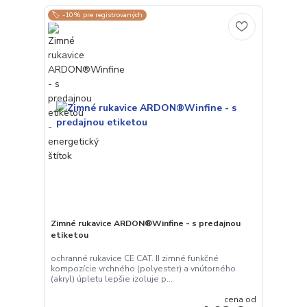
🏷️ -10% pre registrovaných
Zimné rukavice ARDON®Winfine - s predajnou
etiketou
ochranné rukavice CE CAT. II zimné funkčné
kompozície vrchného (polyester) a vnútorného
(akryl) úpletu lepšie izoluje p...
cena od