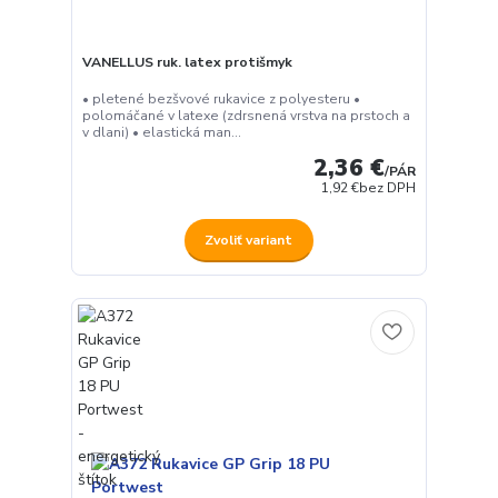
VANELLUS ruk. latex protišmyk
• pletené bezšvové rukavice z polyesteru •
polomáčané v latexe (zdrsnená vrstva na prstoch a
v dlani) • elastická man...
2,36 €
/
PÁR
1,92 €
bez DPH
Zvoliť variant