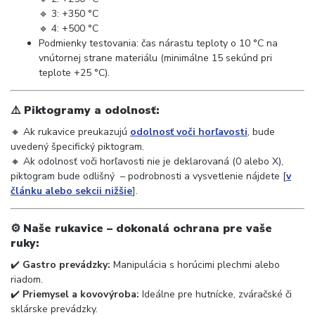
🔹 3: +350 °C
🔹 4: +500 °C
Podmienky testovania: čas nárastu teploty o 10 °C na
vnútornej strane materiálu (minimálne 15 sekúnd pri
teplote +25 °C).
⚠️
Piktogramy a odolnosť:
🔸 Ak rukavice preukazujú
odolnosť voči horľavosti
, bude
uvedený špecifický piktogram.
🔸 Ak odolnosť voči horľavosti nie je deklarovaná (0 alebo X),
piktogram bude odlišný
– podrobnosti a vysvetlenie nájdete [
v
článku alebo sekcii nižšie
].
⚙️
Naše rukavice – dokonalá ochrana pre vaše
ruky:
✔️
Gastro prevádzky:
Manipulácia s horúcimi plechmi alebo
riadom.
✔️
Priemysel a kovovýroba:
Ideálne pre hutnícke, zváračské či
sklárske prevádzky.