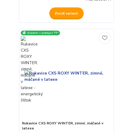
Zvoliť variant
🏬 skladom v predajni PP
Rukavice CXS ROXY WINTER, zimné, máčané v
latexe