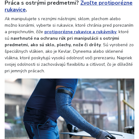
Práca s ostrými predmetmi?
Zvoľte protiporézne
rukavice
.
Ak manipulujete s reznými nástrojmi, sklom, plechom alebo
možno konármi, vyberte si rukavice, ktoré chránia pred porezaním
a prepichnutím, čiže
protiporézne rukavice a rukávniky
, ktoré
sú
navrhnuté na ochranu rúk pri manipulácii s ostrými
predmetmi, ako sú sklo, plechy, nože či drôty
. Sú vyrobené zo
špeciálnych vlákien, ako je Kevlar, Dyneema alebo sklenené
vlákna, ktoré poskytujú vysokú odolnosť voči prerezaniu. Napriek
svojej odolnosti si zachovávajú flexibilitu a citlivosť, čo je dôležité
pri jemných prácach.