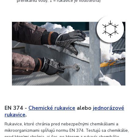
prenikaniu vody; 1 = rukavice je vodotesná)
EN 374 -
Chemické rukavice
alebo
jednorázové
rukavice
.
Rukavice, ktoré chránia pred nebezpečnými chemikáliami a
mikroorganizmami spĺňajú normu EN 374. Testujú sa chemikálie,
pred ktorými chránia, aj čas, po ktorom z rukavíc chemikálie