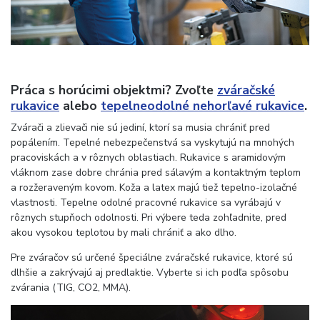
Práca s horúcimi objektmi? Zvoľte
zváračské
rukavice
alebo
tepelneodolné nehorľavé rukavice
.
Zvárači a zlievači nie sú jediní, ktorí sa musia chrániť pred
popálením. Tepelné nebezpečenstvá sa vyskytujú na mnohých
pracoviskách a v rôznych oblastiach. Rukavice s aramidovým
vláknom zase dobre chránia pred sálavým a kontaktným teplom
a rozžeraveným kovom. Koža a latex majú tiež tepelno-izolačné
vlastnosti. Tepelne odolné pracovné rukavice sa vyrábajú v
rôznych stupňoch odolnosti. Pri výbere teda zohľadnite, pred
akou vysokou teplotou by mali chrániť a ako dlho.
Pre zváračov sú určené špeciálne zváračské rukavice, ktoré sú
dlhšie a zakrývajú aj predlaktie. Vyberte si ich podľa spôsobu
zvárania (TIG, CO2, MMA).