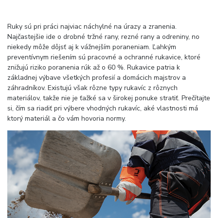
Ruky sú pri práci najviac náchylné na úrazy a zranenia.
Najčastejšie ide o drobné tržné rany, rezné rany a odreniny, no
niekedy môže dôjsť aj k vážnejším poraneniam. Ľahkým
preventívnym riešením sú pracovné a ochranné rukavice, ktoré
znižujú riziko poranenia rúk až o 60 %. Rukavice patria k
základnej výbave všetkých profesií a domácich majstrov a
záhradníkov. Existujú však rôzne typy rukavíc z rôznych
materiálov, takže nie je ťažké sa v širokej ponuke stratiť. Prečítajte
si, čím sa riadiť pri výbere vhodných rukavíc, aké vlastnosti má
ktorý materiál a čo vám hovoria normy.