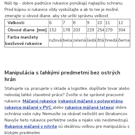
Náš tip - dobre padnúce rukavice ponúkajú najlepšiu ochranu.
Pred kúpou si rukavice vždy vyskúšajte a ak to nie je možné,
zmerajte si obvod dlane, aby ste určili správnu veľkosť.
Veľkosti
6
7
8
9
10
11
12
Obvod dlane [mm]
152
178
203
229
254
279
304
Farba manžety
ružová
biela
zelená
šedá
žltá
hnedá
čierna
bezšvové rukavice
Manipulácia s ľahkými predmetmi bez ostrých
hrán
Sťahujete sa, pracujete v sklade a logistike, dopĺňate tovar alebo
nebodaj ľahké stavebné práce? Zvoľte si tie správné pracovné
rukavice.
Máčané rukavice
(
rukavicé máčané v polyuretánu
,
rukavice máčané v PVC
alebo
rukavice máčané latexu
) dobre
ochránia vaše ruky. Nemusíte sa obávať nečistôt ani škrabancov.
Navyše tieto rukavice perfektne sedia a nijako vás neobmedzujú.
Rukavice máčané v nitrile
sú ideálnou voľbou pre manipuláciu s
klzkými predmetmi.