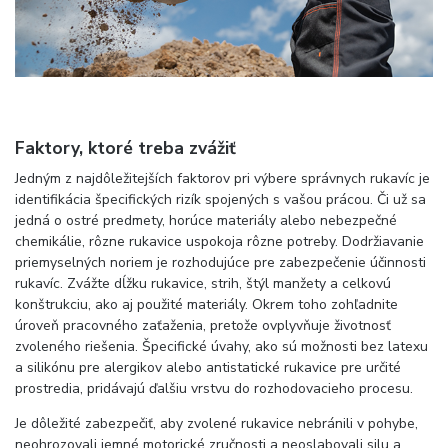
Faktory, ktoré treba zvážiť
Jedným z najdôležitejších faktorov pri výbere správnych rukavíc je
identifikácia špecifických rizík spojených s vašou prácou. Či už sa
jedná o ostré predmety, horúce materiály alebo nebezpečné
chemikálie, rôzne rukavice uspokoja rôzne potreby. Dodržiavanie
priemyselných noriem je rozhodujúce pre zabezpečenie účinnosti
rukavíc. Zvážte dĺžku rukavice, strih, štýl manžety a celkovú
konštrukciu, ako aj použité materiály. Okrem toho zohľadnite
úroveň pracovného zaťaženia, pretože ovplyvňuje životnosť
zvoleného riešenia. Špecifické úvahy, ako sú možnosti bez latexu
a silikónu pre alergikov alebo antistatické rukavice pre určité
prostredia, pridávajú ďalšiu vrstvu do rozhodovacieho procesu.
Je dôležité zabezpečiť, aby zvolené rukavice nebránili v pohybe,
neohrozovali jemné motorické zručnosti a neoslabovali silu a