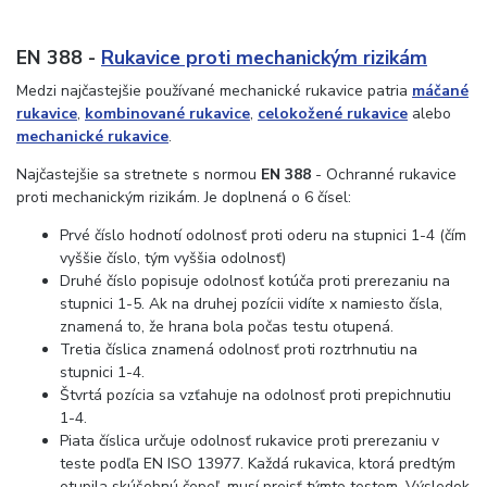
EN 388 -
Rukavice proti mechanickým rizikám
Medzi najčastejšie používané mechanické rukavice patria
máčané
rukavice
,
kombinované rukavice
,
celokožené rukavice
alebo
mechanické rukavice
.
Najčastejšie sa stretnete s normou
EN 388
- Ochranné rukavice
proti mechanickým rizikám. Je doplnená o 6 čísel:
Prvé číslo hodnotí odolnosť proti oderu na stupnici 1-4 (čím
vyššie číslo, tým vyššia odolnosť)
Druhé číslo popisuje odolnosť kotúča proti prerezaniu na
stupnici 1-5. Ak na druhej pozícii vidíte x namiesto čísla,
znamená to, že hrana bola počas testu otupená.
Tretia číslica znamená odolnosť proti roztrhnutiu na
stupnici 1-4.
Štvrtá pozícia sa vzťahuje na odolnosť proti prepichnutiu
1-4.
Piata číslica určuje odolnosť rukavice proti prerezaniu v
teste podľa EN ISO 13977. Každá rukavica, ktorá predtým
otupila skúšobnú čepeľ, musí prejsť týmto testom. Výsledok