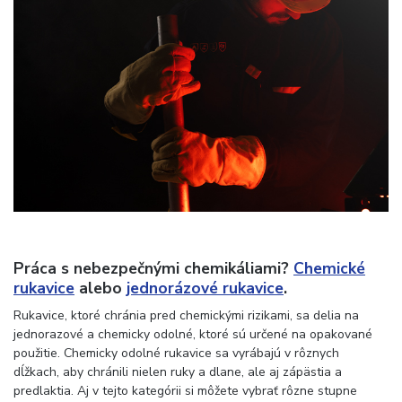
Práca s nebezpečnými chemikáliami?
Chemické
rukavice
alebo
jednorázové rukavice
.
Rukavice, ktoré chránia pred chemickými rizikami, sa delia na
jednorazové a chemicky odolné, ktoré sú určené na opakované
použitie. Chemicky odolné rukavice sa vyrábajú v rôznych
dĺžkach, aby chránili nielen ruky a dlane, ale aj zápästia a
predlaktia. Aj v tejto kategórii si môžete vybrať rôzne stupne