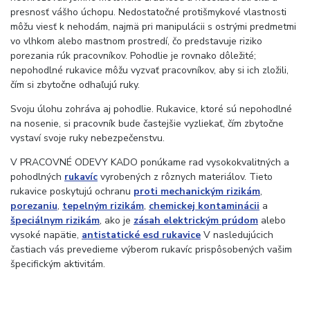
presnosť vášho úchopu. Nedostatočné protišmykové vlastnosti
môžu viesť k nehodám, najmä pri manipulácii s ostrými predmetmi
vo vlhkom alebo mastnom prostredí, čo predstavuje riziko
porezania rúk pracovníkov. Pohodlie je rovnako dôležité;
nepohodlné rukavice môžu vyzvať pracovníkov, aby si ich zložili,
čím si zbytočne odhaľujú ruky.
Svoju úlohu zohráva aj pohodlie. Rukavice, ktoré sú nepohodlné
na nosenie, si pracovník bude častejšie vyzliekať, čím zbytočne
vystaví svoje ruky nebezpečenstvu.
V PRACOVNÉ ODEVY KADO ponúkame rad vysokokvalitných a
pohodlných
rukavíc
vyrobených z rôznych materiálov. Tieto
rukavice poskytujú ochranu
proti mechanickým rizikám
,
porezaniu
,
tepelným rizikám
,
chemickej kontaminácii
a
špeciálnym rizikám
, ako je
zásah elektrickým prúdom
alebo
vysoké napätie,
antistatické esd rukavice
V nasledujúcich
častiach vás prevedieme výberom rukavíc prispôsobených vašim
špecifickým aktivitám.