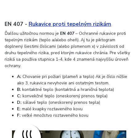
EN 407 -
Rukavice proti tepelným rizikám
Ďalšou užitočnou normou je
EN 407
– Ochranné rukavice proti
tepelným rizikám (teplo a/alebo oheň). Aj tu je piktogram
doplnený šiestimi číslicami (alebo písmenom x) v závislosti od
druhu tepelného rizika, pred ktorým rukavice chránia. Pre všetky
riziká sa používa stupnica 1-4, kde 4 znamená najvyššiu úroveň
ochrany.
A:
Chovanie pri požiari (plameň a teplo) Ak je číslo nižšie
ako 3, rukavica nevyhovie ani ostatným testom.
B:
kontaktné teplo (kontaktná a hraničná teplota)
C:
konvekčné teplo (oneskorený prenos tepla)
D:
sálavé teplo (oneskorený prenos tepla)
E:
malé kvapky roztaveného kovu
F:
veľké množstvo roztaveného kovu