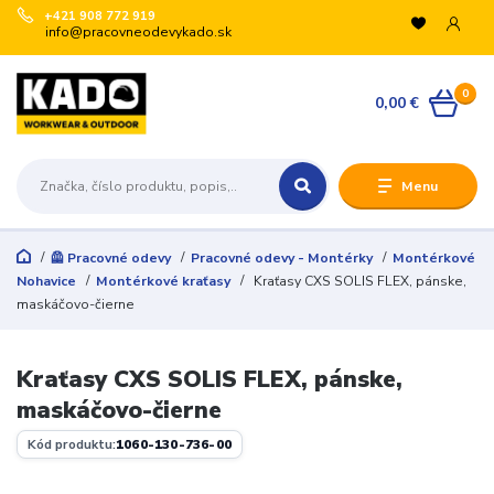
+421 908 772 919
info@pracovneodevykado.sk
0
0,00 €
Menu
🦺 Pracovné odevy
Pracovné odevy - Montérky
Montérkové
Nohavice
Montérkové kraťasy
Kraťasy CXS SOLIS FLEX, pánske,
maskáčovo-čierne
Kraťasy CXS SOLIS FLEX, pánske,
maskáčovo-čierne
Kód produktu:
1060-130-736-00