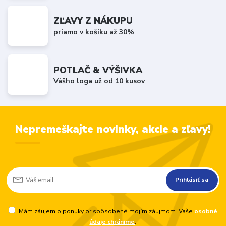
ZĽAVY Z NÁKUPU
priamo v košíku až 30%
POTLAČ & VÝŠIVKA
Vášho loga už od 10 kusov
Nepremeškajte novinky, akcie a zľavy!
Prihlásiť sa
Mám záujem o ponuky prispôsobené mojím záujmom. Vaše
osobné
údaje chránime
.