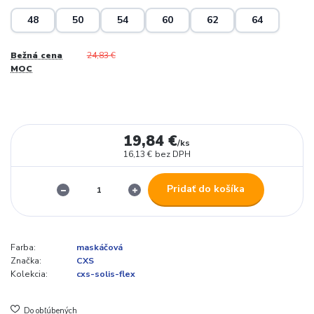
48
50
54
60
62
64
Bežná cena
24,83 €
MOC
19,84 €
/
ks
16,13 €
bez DPH
Pridať do košíka
Farba:
maskáčová
Značka:
CXS
Kolekcia:
cxs-solis-flex
Do obľúbených