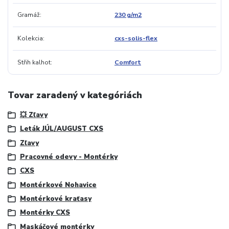
Gramáž
230 g/m2
Kolekcia
cxs-solis-flex
Střih kalhot
Comfort
Tovar zaradený v kategóriách
💥 Zľavy
Leták JÚL/AUGUST CXS
Zľavy
Pracovné odevy - Montérky
CXS
Montérkové Nohavice
Montérkové kraťasy
Montérky CXS
Maskáčové montérky