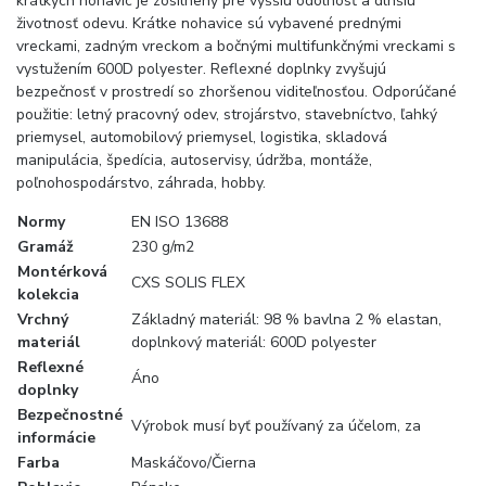
krátkych nohavíc je zosilnený pre vyššiu odolnosť a dlhšiu
životnosť odevu. Krátke nohavice sú vybavené prednými
vreckami, zadným vreckom a bočnými multifunkčnými vreckami s
vystužením 600D polyester. Reflexné doplnky zvyšujú
bezpečnosť v prostredí so zhoršenou viditeľnosťou. Odporúčané
použitie: letný pracovný odev, strojárstvo, stavebníctvo, ľahký
priemysel, automobilový priemysel, logistika, skladová
manipulácia, špedícia, autoservisy, údržba, montáže,
poľnohospodárstvo, záhrada, hobby.
Normy
EN ISO 13688
Gramáž
230 g/m2
Montérková
CXS SOLIS FLEX
kolekcia
Vrchný
Základný materiál: 98 % bavlna 2 % elastan,
materiál
doplnkový materiál: 600D polyester
Reflexné
Áno
doplnky
Bezpečnostné
Výrobok musí byť používaný za účelom, za
informácie
Farba
Maskáčovo/Čierna