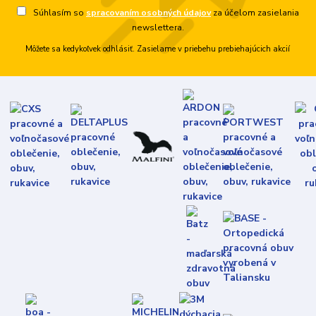
Súhlasím so
spracovaním osobných údajov
za účelom zasielania
newslettera.
Môžete sa kedykoľvek odhlásiť. Zasielame v priebehu prebiehajúcich akcií