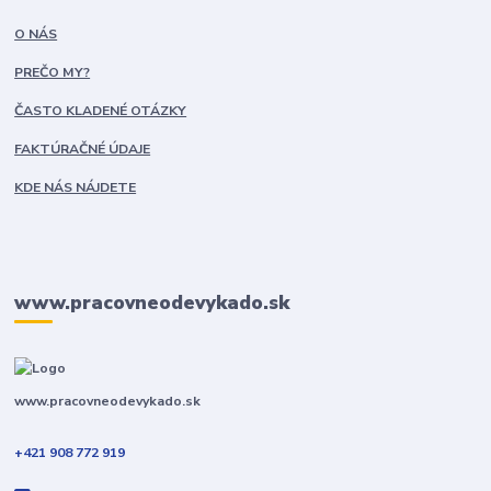
O NÁS
PREČO MY?
ČASTO KLADENÉ OTÁZKY
FAKTÚRAČNÉ ÚDAJE
KDE NÁS NÁJDETE
www.pracovneodevykado.sk
www.pracovneodevykado.sk
+421 908 772 919