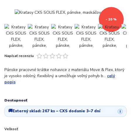
- 20 %
Napísať recenziu
Pánske pracovné krátke nohavice z materiálu Move & Flex, ktorý
je vysoko odolný, flexibilný a umožňuje voľný pohyb b...
celý
popis
Dostupnosť
🚚
Externý sklad:
267 ks
– CXS dodanie 3–7 dní
i
Veľkosť