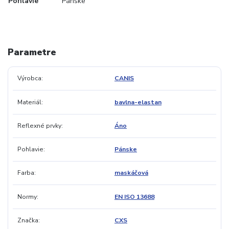
Pohlavie
Pánske
Parametre
Výrobca
CANIS
Materiál
bavlna-elastan
Reflexné prvky
Áno
Pohlavie
Pánske
Farba
maskáčová
Normy
EN ISO 13688
Značka
CXS