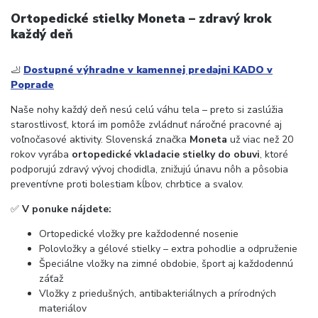
Ortopedické stielky Moneta – zdravý krok
každý deň
🦶
Dostupné výhradne v kamennej predajni KADO v
Poprade
Naše nohy každý deň nesú celú váhu tela – preto si zaslúžia
starostlivosť, ktorá im pomôže zvládnuť náročné pracovné aj
voľnočasové aktivity. Slovenská značka
Moneta
už viac než 20
rokov vyrába
ortopedické vkladacie stielky do obuvi
, ktoré
podporujú zdravý vývoj chodidla, znižujú únavu nôh a pôsobia
preventívne proti bolestiam kĺbov, chrbtice a svalov.
✅
V ponuke nájdete:
Ortopedické vložky pre každodenné nosenie
Polovložky a gélové stielky – extra pohodlie a odpruženie
Špeciálne vložky na zimné obdobie, šport aj každodennú
záťaž
Vložky z priedušných, antibakteriálnych a prírodných
materiálov