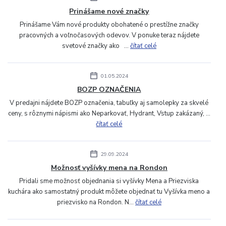
Prinášame nové značky
Prinášame Vám nové produkty obohatené o prestížne značky
pracovných a voľnočasových odevov. V ponuke teraz nájdete
svetové značky ako ...
čítať celé
01.05.2024
BOZP OZNAČENIA
V predajni nájdete BOZP označenia, tabuľky aj samolepky za skvelé
ceny, s rôznymi nápismi ako Neparkovať, Hydrant, Vstup zakázaný, ...
čítať celé
29.09.2024
Možnosť vyšívky mena na Rondon
Pridali sme možnosť objednania si vyšívky Mena a Priezviska
kuchára ako samostatný produkt môžete objednať tu Vyšívka meno a
priezvisko na Rondon. N...
čítať celé