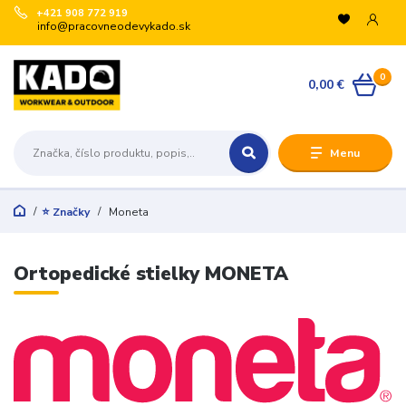
+421 908 772 919
info@pracovneodevykado.sk
0
0,00 €
Menu
⭐ Značky
Moneta
Ortopedické stielky MONETA