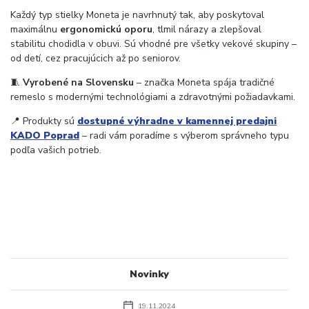
Každý typ stielky Moneta je navrhnutý tak, aby poskytoval
maximálnu
ergonomickú oporu
, tlmil nárazy a zlepšoval
stabilitu chodidla v obuvi. Sú vhodné pre všetky vekové skupiny –
od detí, cez pracujúcich až po seniorov.
🧵
Vyrobené na Slovensku
– značka Moneta spája tradičné
remeslo s modernými technológiami a zdravotnými požiadavkami.
📍 Produkty sú
dostupné výhradne v kamennej predajni
KADO Poprad
– radi vám poradíme s výberom správneho typu
podľa vašich potrieb.
Novinky
19.11.2024