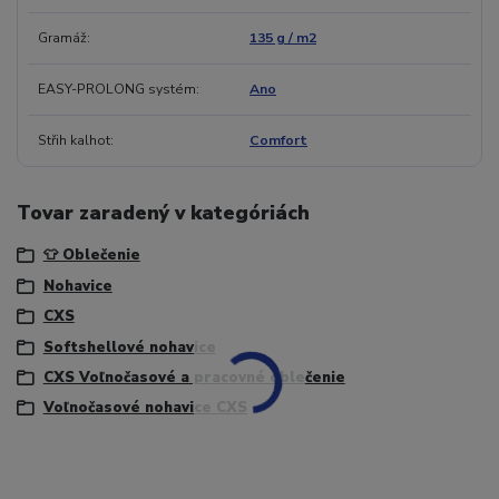
Gramáž
135 g / m2
EASY-PROLONG systém
Ano
Střih kalhot
Comfort
Tovar zaradený v kategóriách
👕 Oblečenie
Nohavice
CXS
Softshellové nohavice
CXS Voľnočasové a pracovné oblečenie
Voľnočasové nohavice CXS