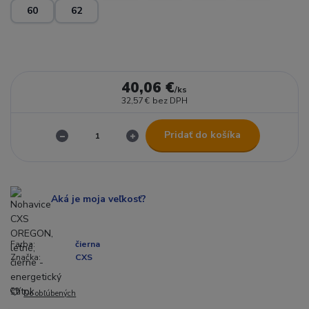
60
62
40,06 €
/
ks
32,57 €
bez DPH
Pridať do košíka
Aká je moja veľkosť?
Farba:
čierna
Značka:
CXS
Do obľúbených