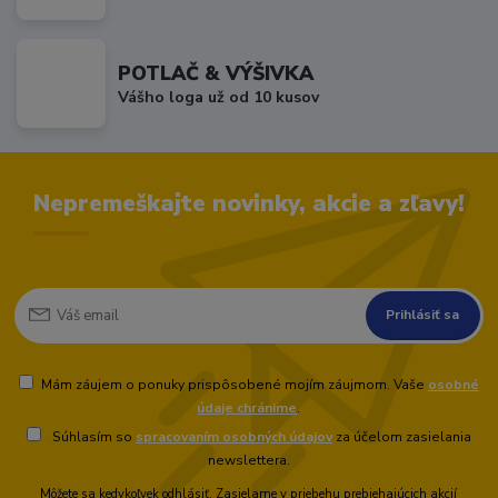
POTLAČ & VÝŠIVKA
Vášho loga už od 10 kusov
Nepremeškajte novinky, akcie a zľavy!
Prihlásiť sa
Mám záujem o ponuky prispôsobené mojím záujmom. Vaše
osobné
údaje chránime
.
Súhlasím so
spracovaním osobných údajov
za účelom zasielania
newslettera.
Môžete sa kedykoľvek odhlásiť. Zasielame v priebehu prebiehajúcich akcií