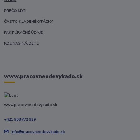
PREČO MY?
ČASTO KLADENÉ OTÁZKY
FAKTÚRAČNÉ ÚDAJE
KDE NÁS NÁJDETE
www.pracovneodevykado.sk
www.pracovneodevykado.sk
+421 908 772 919
info@pracovneodevykado.sk