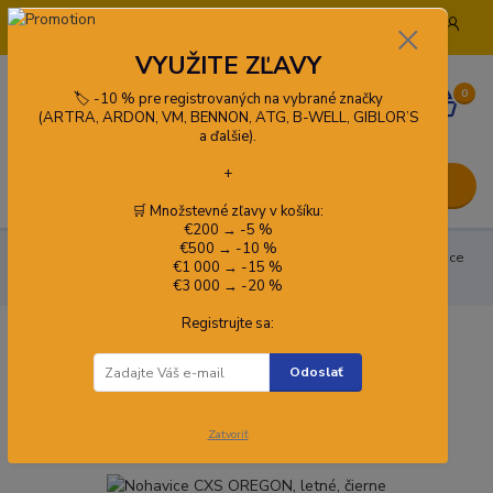
+421 908 772 919
info@pracovneodevykado.sk
VYUŽITE ZĽAVY
0
🏷️ -10 % pre registrovaných na vybrané značky
0,00 €
(ARTRA, ARDON, VM, BENNON, ATG, B-WELL, GIBLOR’S
a ďalšie).
+
Menu
🛒 Množstevné zľavy v košíku:
€200 → -5 %
€500 → -10 %
👕 Oblečenie
Nohavice
Softshellové nohavice
Nohavice
€1 000 → -15 %
CXS OREGON, letné, čierne
€3 000 → -20 %
Registrujte sa:
Nohavice CXS OREGON, letné, čierne
Odoslať
Kód produktu:
1490-161-800-00
Zatvoriť