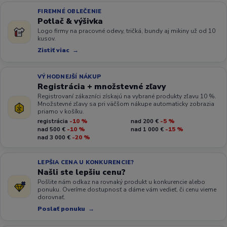
FIREMNÉ OBLEČENIE
Potlač & výšivka
Logo firmy na pracovné odevy, tričká, bundy aj mikiny už od 10
kusov.
Zistiť viac
VÝHODNEJŠÍ NÁKUP
Registrácia + množstevné zľavy
Registrovaní zákazníci získajú na vybrané produkty zľavu 10 %.
Množstevné zľavy sa pri väčšom nákupe automaticky zobrazia
priamo v košíku.
registrácia
-10 %
nad 200 €
-5 %
nad 500 €
-10 %
nad 1 000 €
-15 %
nad 3 000 €
-20 %
LEPŠIA CENA U KONKURENCIE?
Našli ste lepšiu cenu?
Pošlite nám odkaz na rovnaký produkt u konkurencie alebo
ponuku. Overíme dostupnosť a dáme vám vedieť, či cenu vieme
dorovnať.
Poslať ponuku