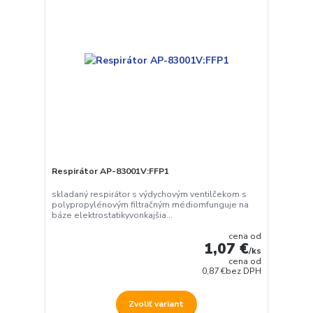
Respirátor AP-83001V:FFP1
skladaný respirátor s výdychovým ventilčekom s
polypropylénovým filtračným médiomfunguje na
báze elektrostatikyvonkajšia...
cena od
1,07 €
/
ks
cena od
0,87 €
bez DPH
Zvoliť variant