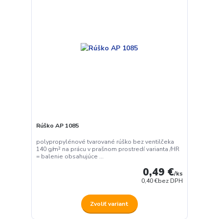
Rúško AP 1085
polypropylénové tvarované rúško bez ventilčeka
140 g/m² na prácu v prašnom prostredí varianta /HR
= balenie obsahujúce ...
0,49 €
/
ks
0,40 €
bez DPH
Zvoliť variant