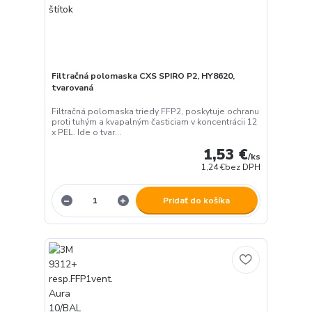
Filtračná polomaska CXS SPIRO P2, HY8620,
tvarovaná
Filtračná polomaska triedy FFP2, poskytuje ochranu
proti tuhým a kvapalným časticiam v koncentrácii 12
x PEL. Ide o tvar...
1,53 €
/
ks
1,24 €
bez DPH
Pridať do košíka