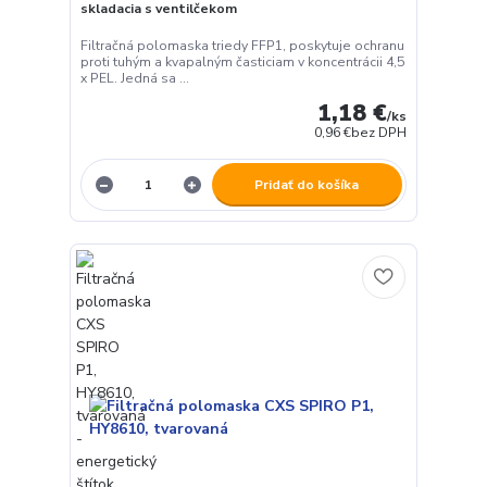
skladacia s ventilčekom
Filtračná polomaska triedy FFP1, poskytuje ochranu
proti tuhým a kvapalným časticiam v koncentrácii 4,5
x PEL. Jedná sa ...
1,18 €
/
ks
0,96 €
bez DPH
Pridať do košíka