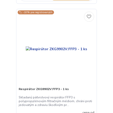
🏷️ -10% pre registrovaných
Respirátor ZKG9902V:FFP3 - 1 ks
Skladaný päťvrstvový respirátor FFP3 s
polypropylénovým filtračným médiom, chráni proti
jedovatým a zdraviu škodlivým pr...
cena od