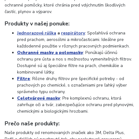
ochranné pomôcky, ktoré chránia pred vdýchnutím škodlivých
častíc, plynov a výparov.
Produkty v našej ponuke:
Jednorazové rúška
a
respirátory
: Spoľahlivá ochrana
pred prachom, aerosólmi a mikročasticami. Ideálne pre
každodenné použitie v rôznych pracovných podmienkach.
Ochranné masky a polomasky
: Ponúkajú účinnú
ochranu pre ústa a nos s možnosťou vymeniteľných filtrov.
Dostupné sú aj špeciálne filtre na prach, chemikálie a
kombinované látky.
Filtre
: Rôzne druhy filtrov pre špecifické potreby - od
prachových po chemické, s označeniami pre ľahký výber
správneho typu ochrany.
Celotvárové masky
: Pre komplexnú ochranu, ktorá
zahrňuje oči a tvár, zabezpečujúce ochranu pred plynovými,
chemickými a biologickými hrozbami.
Prečo naše produkty:
Naše produkty od renomovaných značiek ako 3M, Delta Plus,