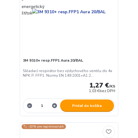
3M 9310+ resp.FFP1 Aura 20/BAL
Skladací respirátor bez výdychového ventilu do 4x
NPK P, FFP1. Normy EN 149:2001+A1:2...
1,27 €
/
KS
1,03 €
bez DPH
Pridať do košíka
🏷️ -10% pre registrovaných