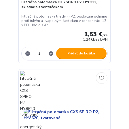
Filtračná polomaska CXS SPIRO P2, HY8222,
skladacia s ventilčekom
Filtračná polomaska triedy FFP2, poskytuje ochranu
proti tuhým a kvapalným časticiam v koncentrácii 12
x PEL. Ide o skla...
1,53 €
/
ks
1,24 €
bez DPH
Pridať do košíka