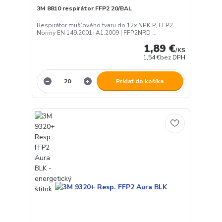
3M 8810 respirátor FFP2 20/BAL
Respirátor mušľového tvaru do 12x NPK P, FFP2.
Normy EN 149:2001+A1:2009 | FFP2NRD ...
1,89 €
/
KS
1,54 €
bez DPH
Pridať do košíka
Používame cookies aby sme skvalitnili služby. Používaním tejto
stránky súhlasíte s ukladaním cookies.
Ďalšie informácie
Súhlasím
Nastavenia
Súhlas môžete odmietnuť
tu
.