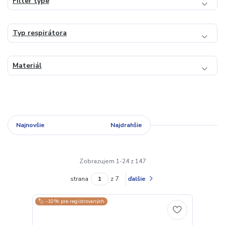
Filter type
Typ respirátora
Materiál
Najnovšie
Najlacnejšie
Najdrahšie
Zobrazujem 1-24 z 147
strana
z 7
ďalšie
🏷️ -10% pre registrovaných