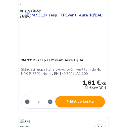
3M 9312+ resp.FFP1vent. Aura 10/BAL
Skladací respirátor s výdychovým ventilom do 4x
NPK P, FFP1. Normy EN 149:2001+A1:200...
1,61 €
/
KS
1,31 €
bez DPH
Pridať do košíka