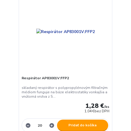
Respirátor AP83001V:FFP2
skladaný respirátor s polypropylénovým filtračným
médiom funguje na báze elektrostatiky vonkajšia a
vnútorná vrstva z S...
1,28 €
/
ks
1,04 €
bez DPH
Pridať do košíka