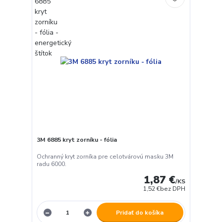
3M 6885 kryt zorníku - fólia
Ochranný kryt zorníka pre celotvárovú masku 3M
radu 6000.
1,87 €
/
KS
1,52 €
bez DPH
Pridať do košíka