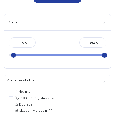
Cena:
€
€
Predajný status
⭐️ Novinka
🏷️ -10% pre registrovaných
⚠️ Dopredaj
🏬 skladom v predajni PP