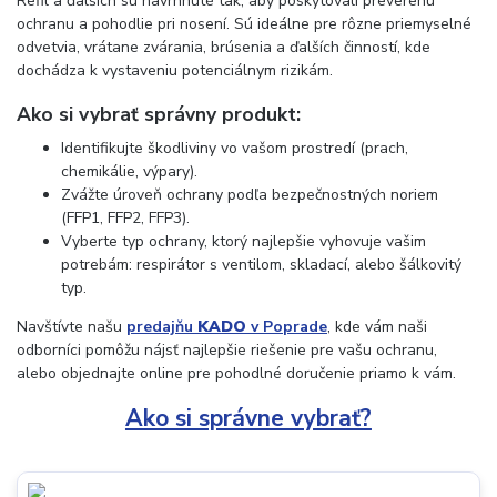
Refil a ďalších sú navrhnuté tak, aby poskytovali preverenú
ochranu a pohodlie pri nosení. Sú ideálne pre rôzne priemyselné
odvetvia, vrátane zvárania, brúsenia a ďalších činností, kde
dochádza k vystaveniu potenciálnym rizikám.
Ako si vybrať správny produkt:
Identifikujte škodliviny vo vašom prostredí (prach,
chemikálie, výpary).
Zvážte úroveň ochrany podľa bezpečnostných noriem
(FFP1, FFP2, FFP3).
Vyberte typ ochrany, ktorý najlepšie vyhovuje vašim
potrebám: respirátor s ventilom, skladací, alebo šálkovitý
typ.
Navštívte našu
predajňu
KADO
v Poprade
, kde vám naši
odborníci pomôžu nájsť najlepšie riešenie pre vašu ochranu,
alebo objednajte online pre pohodlné doručenie priamo k vám.
Ako si správne vybrať?