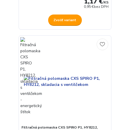
1,17 €
/
KS
0,95 €
bez DPH
Zvoliť variant
Filtračná polomaska CXS SPIRO P1, HY8212,