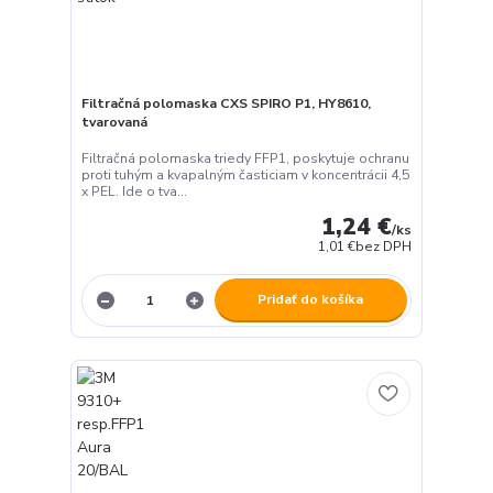
Filtračná polomaska CXS SPIRO P1, HY8610,
tvarovaná
Filtračná polomaska triedy FFP1, poskytuje ochranu
proti tuhým a kvapalným časticiam v koncentrácii 4,5
x PEL. Ide o tva...
1,24 €
/
ks
1,01 €
bez DPH
Pridať do košíka