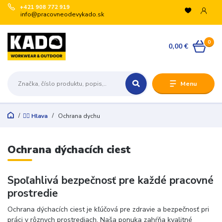
+421 908 772 919
info@pracovneodevykado.sk
VYUŽITE ZĽAVY
0
🏷️ -10 % pre registrovaných na vybrané značky
0,00 €
(ARTRA, ARDON, VM, BENNON, ATG, B-WELL, GIBLOR’S
a ďalšie).
+
Menu
🛒 Množstevné zľavy v košíku:
€200 → -5 %
€500 → -10 %
👷‍♂️ Hlava
Ochrana dychu
€1 000 → -15 %
€3 000 → -20 %
Registrujte sa:
Ochrana dýchacích ciest
Odoslať
Spoľahlivá bezpečnosť pre každé pracovné
prostredie
Zatvoriť
Ochrana dýchacích ciest je kľúčová pre zdravie a bezpečnosť pri
práci v rôznych prostrediach. Naša ponuka zahŕňa kvalitné