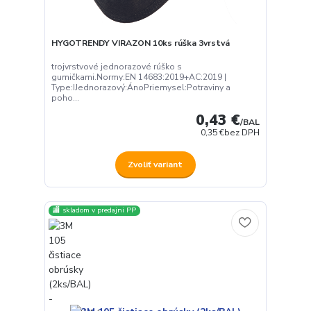
HYGOTRENDY VIRAZON 10ks rúška 3vrstvá
trojvrstvové jednorazové rúško s
gumičkami.Normy:EN 14683:2019+AC:2019 |
Type:IJednorazový:ÁnoPriemysel:Potraviny a
poho...
0,43 €
/
BAL
0,35 €
bez DPH
Zvoliť variant
🏬 skladom v predajni PP