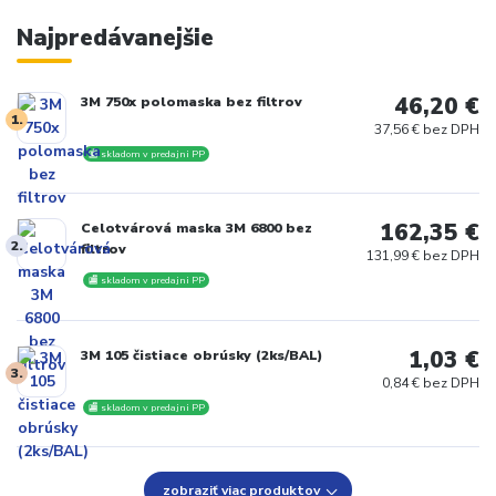
Najpredávanejšie
46,20 €
3M 750x polomaska bez filtrov
1.
37,56 € bez DPH
🏬 skladom v predajni PP
162,35 €
Celotvárová maska 3M 6800 bez
2.
filtrov
131,99 € bez DPH
🏬 skladom v predajni PP
1,03 €
3M 105 čistiace obrúsky (2ks/BAL)
3.
0,84 € bez DPH
🏬 skladom v predajni PP
zobraziť viac produktov