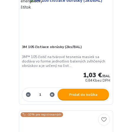
3M 105 čistiace obrúsky (2ks/BAL)
3M™ 105 čistič na tvárové tesnenia masiek sa
dodáva vo forme jednotlivo balených zvlhčených
obrúskov a je určený na čist...
1,03 €
/
BAL
0,84 €
bez DPH
Pridať do košíka
🏷️ -10% pre registrovaných