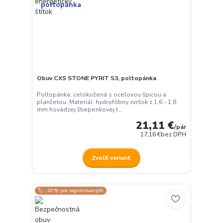
Obuv CXS STONE PYRIT S3, poltopánka
Poltopánka, celokožená s oceľovou špicou a
planžetou. Materiál: hydrofóbny zvršok z 1,6 - 1,8
mm hovädzej štiepenkovej t...
21,11 €
/
pár
17,16 €
bez DPH
Zvoliť variant
🏷️ -10% pre registrovaných