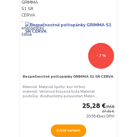
- 7 %
Bezpečnostné poltopánky GRIMMA S1 SR CERVA
Materiál: Materiál špičky: kov Vrchný
materiál: Velúrová brúsená koža Materiál
podošvy: dvojhustotný polyuretan Materi...
25,28 €
/
PÁR
27,31 €
20,55 €
bez DPH
Zvoliť variant