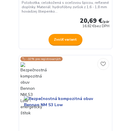
Polobotka, celokožená s oceľovou špicou, reflexné
doplnky. Materiál: hydrofóbny zvršok z 1,6 - 1,8 mm
hovädzej štiepenko...
20,69 €
/
pár
16,82 €
bez DPH
Zvoliť variant
🏷️ -10% pre registrovaných