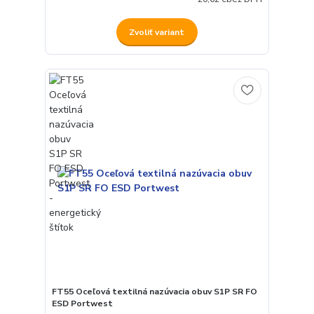
Zvoliť variant
FT55 Oceľová textilná nazúvacia obuv S1P SR FO
ESD Portwest