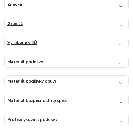
Značka
Gramáž
Vyrobené v EÚ
Materiál podošvy
Materiál podšívky obuvi
Materiál bezpečnostnej špice
Protišmykovosť podošvy