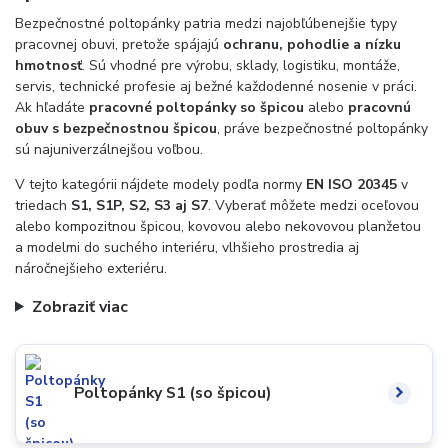
Bezpečnostné poltopánky patria medzi najobľúbenejšie typy
pracovnej obuvi, pretože spájajú
ochranu, pohodlie a nízku
hmotnosť
. Sú vhodné pre výrobu, sklady, logistiku, montáže,
servis, technické profesie aj bežné každodenné nosenie v práci.
Ak hľadáte
pracovné poltopánky so špicou
alebo
pracovnú
obuv s bezpečnostnou špicou
, práve bezpečnostné poltopánky
sú najuniverzálnejšou voľbou.
V tejto kategórii nájdete modely podľa normy
EN ISO 20345
v
triedach
S1, S1P, S2, S3 aj S7
. Vyberať môžete medzi oceľovou
alebo kompozitnou špicou, kovovou alebo nekovovou planžetou
a modelmi do suchého interiéru, vlhšieho prostredia aj
náročnejšieho exteriéru.
Zobraziť viac
Poltopánky S1 (so špicou)