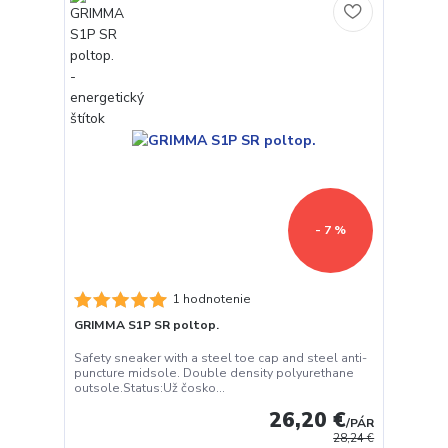
- 7 %
1 hodnotenie
GRIMMA S1P SR poltop.
Safety sneaker with a steel toe cap and steel anti-
puncture midsole. Double density polyurethane
outsole.Status:Už čosko...
26,20 €
/
PÁR
28,24 €