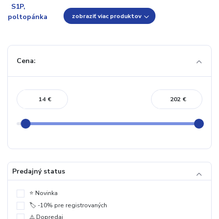
zobraziť viac produktov
Cena:
€
€
Predajný status
⭐️ Novinka
🏷️ -10% pre registrovaných
⚠️ Dopredaj