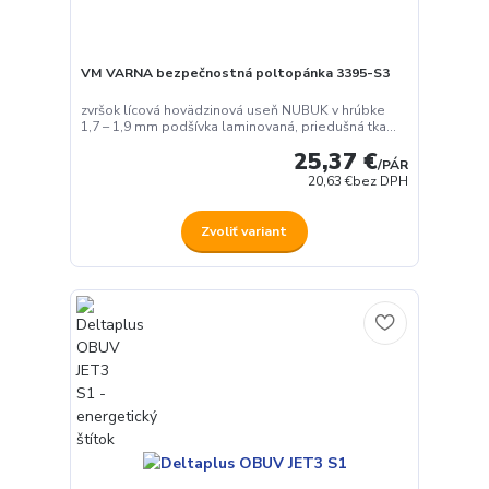
VM VARNA bezpečnostná poltopánka 3395-S3
zvršok lícová hovädzinová useň NUBUK v hrúbke
1,7 – 1,9 mm podšívka laminovaná, priedušná tka...
25,37 €
/
PÁR
20,63 €
bez DPH
Zvoliť variant