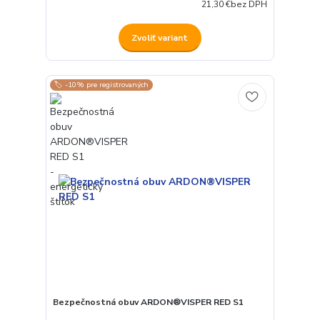
21,30 €
bez DPH
Zvoliť variant
🏷️ -10% pre registrovaných
Bezpečnostná obuv ARDON®VISPER RED S1