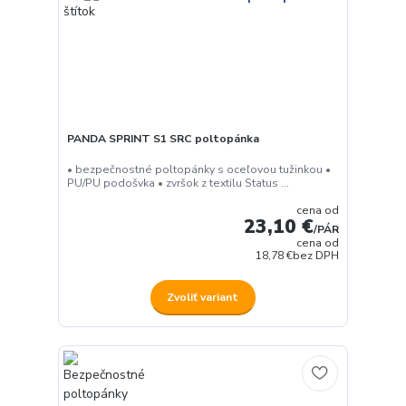
PANDA SPRINT S1 SRC poltopánka
• bezpečnostné poltopánky s oceľovou tužinkou •
PU/PU podošvka • zvršok z textilu Status ...
cena od
23,10 €
/
PÁR
cena od
18,78 €
bez DPH
Zvoliť variant