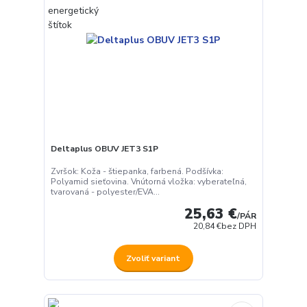
Deltaplus OBUV JET3 S1P
Zvršok: Koža - štiepanka, farbená. Podšívka:
Polyamid sieťovina. Vnútorná vložka: vyberateľná,
tvarovaná - polyester/EVA...
25,63 €
/
PÁR
20,84 €
bez DPH
Zvoliť variant