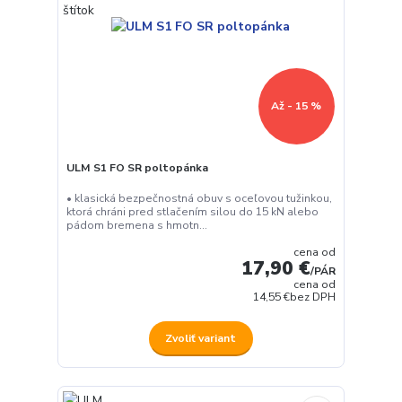
Až - 15 %
ULM S1 FO SR poltopánka
• klasická bezpečnostná obuv s oceľovou tužinkou,
ktorá chráni pred stlačením silou do 15 kN alebo
pádom bremena s hmotn...
cena od
17,90 €
/
PÁR
cena od
14,55 €
bez DPH
Zvoliť variant