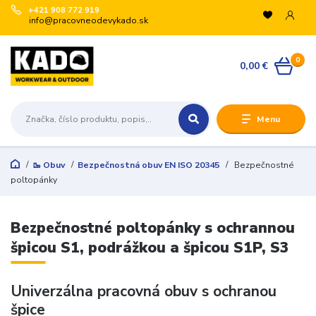
+421 908 772 919
info@pracovneodevykado.sk
0
0,00 €
Menu
🥾 Obuv
Bezpečnostná obuv EN ISO 20345
Bezpečnostné
poltopánky
Bezpečnostné poltopánky s ochrannou
špicou S1, podrážkou a špicou S1P, S3
Univerzálna pracovná obuv s ochranou
špice