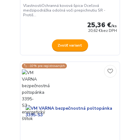
VlastnostiOchranná kovová špica Oceľová
medzipodrážka odolná voči prepichnutiu SR -
Protiš...
25,36 €
/
ks
20,62 €
bez DPH
Zvoliť variant
🏷️ -10% pre registrovaných