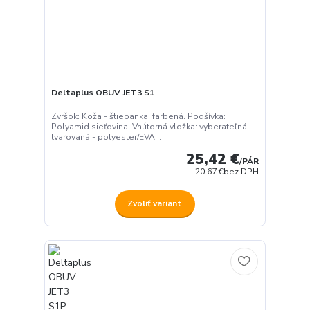
Deltaplus OBUV JET3 S1
Zvršok: Koža - štiepanka, farbená. Podšívka:
Polyamid sieťovina. Vnútorná vložka: vyberateľná,
tvarovaná - polyester/EVA...
25,42 €
/
PÁR
20,67 €
bez DPH
Zvoliť variant