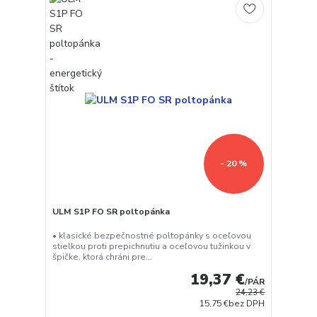
- 20 %
ULM S1P FO SR poltopánka
• klasické bezpečnostné poltopánky s oceľovou
stielkou proti prepichnutiu a oceľovou tužinkou v
špičke, ktorá chráni pre...
19,37 €
/
PÁR
24,23 €
15,75 €
bez DPH