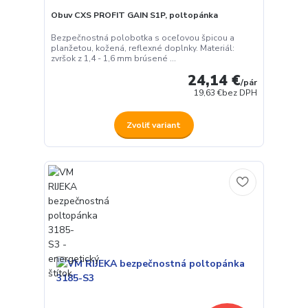
Obuv CXS PROFIT GAIN S1P, poltopánka
Bezpečnostná polobotka s oceľovou špicou a
planžetou, kožená, reflexné doplnky. Materiál:
zvršok z 1,4 - 1,6 mm brúsené ...
24,14 €
/
pár
19,63 €
bez DPH
Zvoliť variant