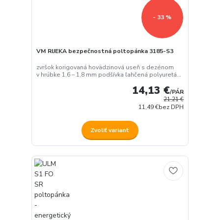
- 33 %
VM RIJEKA bezpečnostná poltopánka 3185-S3
zvršok korigovaná hovädzinová useň s dezénom
v hrúbke 1,6 – 1,8 mm podšívka ľahčená polyuretá...
14,13 €
/
PÁR
21,21 €
11,49 €
bez DPH
Zvoliť variant