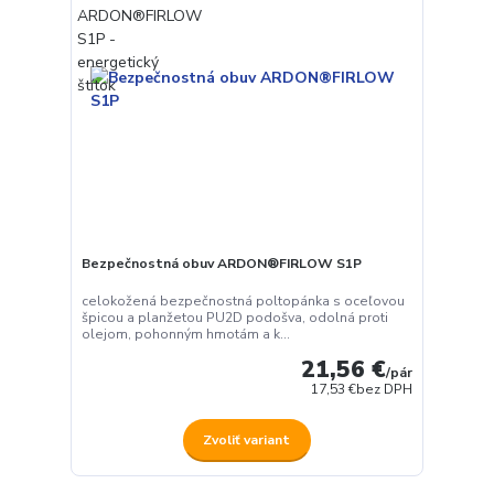
Bezpečnostná obuv ARDON®FIRLOW S1P
celokožená bezpečnostná poltopánka s oceľovou
špicou a planžetou PU2D podošva, odolná proti
olejom, pohonným hmotám a k...
21,56 €
/
pár
17,53 €
bez DPH
Zvoliť variant