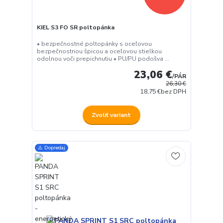
KIEL S3 FO SR poltopánka
• bezpečnostné poltopánky s oceľovou
bezpečnostnou špicou a oceľovou stielkou
odolnou voči prepichnutiu • PU/PU podošva ...
23,06 €
/
PÁR
26,30 €
18,75 €
bez DPH
Zvoliť variant
⚠️ Dopredaj