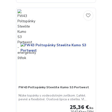
FW43 Poltopánky Steelite Kumo S3 Portwest
Nízke topánky s vodeodolným zvrškom. Ľahké,
pevné a flexibilné. Oceľová špica a stielka. Vl...
25,36 €
/
ks
20,62 €
bez DPH