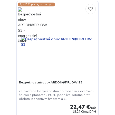
🏷️ -10% pre registrovaných
Bezpečnostná obuv ARDON®FIRLOW S3
celokožená bezpečnostná poltopánka s oceľovou
špicou a planžetou PU2D podošva, odolná proti
olejom, pohonným hmotám a k...
22,47 €
/
pár
18,27 €
bez DPH