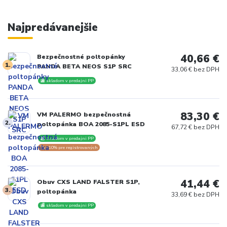
Najpredávanejšie
40,66 €
Bezpečnostné poltopánky
1.
PANDA BETA NEOS S1P SRC
33,06 € bez DPH
🏬 skladom v predajni PP
83,30 €
VM PALERMO bezpečnostná
2.
poltopánka BOA 2085-S1PL ESD
67,72 € bez DPH
🏬 skladom v predajni PP
🏷️ -10% pre registrovaných
41,44 €
Obuv CXS LAND FALSTER S1P,
3.
poltopánka
33,69 € bez DPH
🏬 skladom v predajni PP