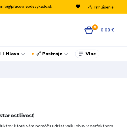
info@pracovneodevykado.sk
Prihlásenie
0
0,00 €
Viac
👷‍♂️ Hlava
🔗 Postroje
starostlivosť
produktov, ktoré vám pomôžu udržať vašu obuv v perfektnom