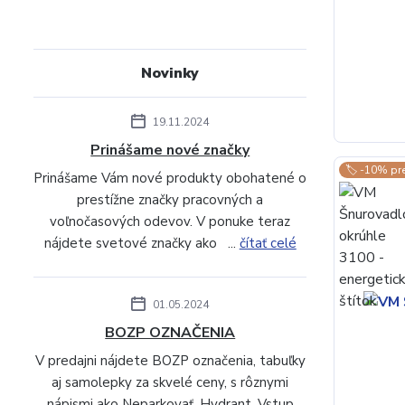
Novinky
19.11.2024
Prinášame nové značky
🏷️ -10% pr
Prinášame Vám nové produkty obohatené o
prestížne značky pracovných a
voľnočasových odevov. V ponuke teraz
nájdete svetové značky ako ...
čítať celé
01.05.2024
BOZP OZNAČENIA
V predajni nájdete BOZP označenia, tabuľky
aj samolepky za skvelé ceny, s rôznymi
nápismi ako Neparkovať, Hydrant, Vstup