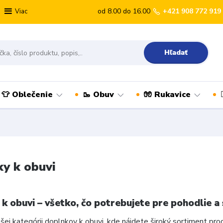
od 8.00 do 16.00
+421 908 772 919
Viac
Hľadať
👕 Oblečenie
🥾 Obuv
🧤 Rukavice
y k obuvi
k obuvi – všetko, čo potrebujete pre pohodlie a 
ašej kategórii doplnkov k obuvi, kde nájdete široký sortiment 