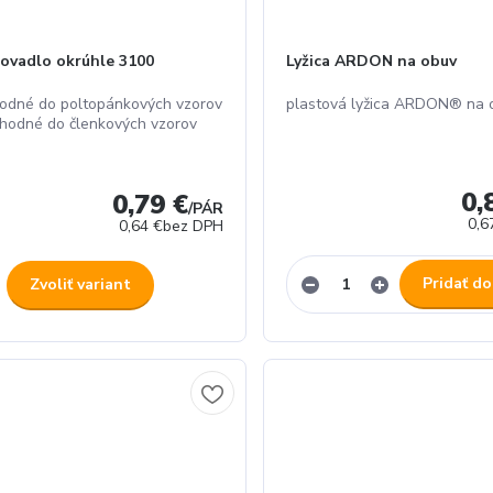
ovadlo okrúhle 3100
Lyžica ARDON na obuv
odné do poltopánkových vzorov
plastová lyžica ARDON® na 
hodné do členkových vzorov
.
0,
0,79 €
/
PÁR
0,6
0,64 €
bez DPH
Pridať do
Zvoliť variant