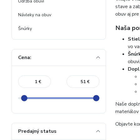
Údržba obuvi
stave a zab
obuv aj pre
Návleky na obuv
Naša po
Šnúrky
Stiel
vo va
Šnúr
Cena:
obuvi
Dopl
€
€
Naše dopln
materiálov 
Objavte kom
Predajný status