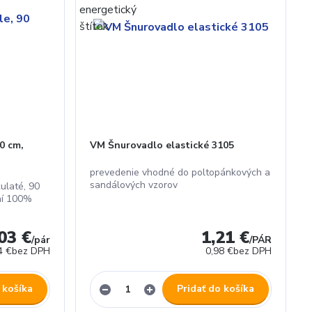
0 cm,
VM Šnurovadlo elastické 3105
prevedenie vhodné do poltopánkových a
sandálových vzorov
ulaté, 90
ení 100%
03 €
1,21 €
/
pár
/
PÁR
4 €
bez DPH
0,98 €
bez DPH
 košíka
Pridať do košíka