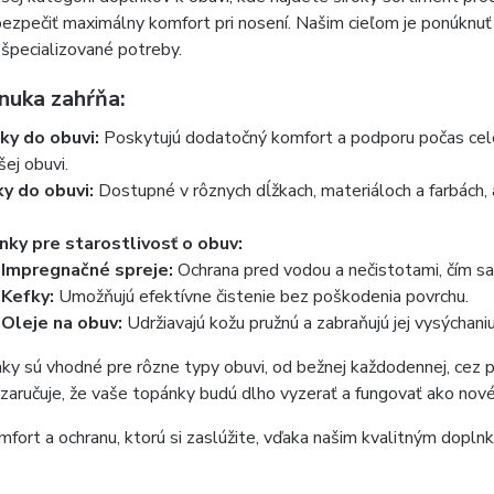
ezpečiť maximálny komfort pri nosení. Našim cieľom je ponúknuť 
 špecializované potreby.
nuka zahŕňa:
ky do obuvi:
Poskytujú dodatočný komfort a podporu počas celéh
šej obuvi.
ky do obuvi:
Dostupné v rôznych dĺžkach, materiáloch a farbách, 
.
nky pre starostlivosť o obuv:
Impregnačné spreje:
Ochrana pred vodou a nečistotami, čím sa 
Kefky:
Umožňujú efektívne čistenie bez poškodenia povrchu.
Oleje na obuv:
Udržiavajú kožu pružnú a zabraňujú jej vysýchaniu
ky sú vhodné pre rôzne typy obuvi, od bežnej každodennej, cez p
zaručuje, že vaše topánky budú dlho vyzerať a fungovať ako nové
fort a ochranu, ktorú si zaslúžite, vďaka našim kvalitným dopln