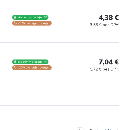
4,38 €
🏬 skladom v predajni PP
🏷️ -10% pre registrovaných
3,56 € bez DPH
7,04 €
🏬 skladom v predajni PP
🏷️ -10% pre registrovaných
5,72 € bez DPH