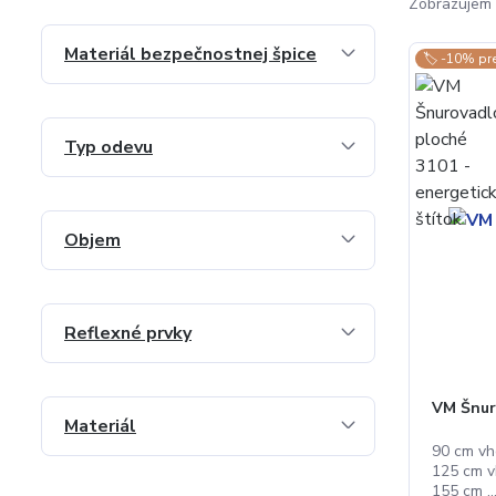
Zobrazujem 
Materiál bezpečnostnej špice
🏷️ -10% pr
Typ odevu
Objem
Reflexné prvky
VM Šnur
Materiál
90 cm vh
125 cm v
155 cm ..