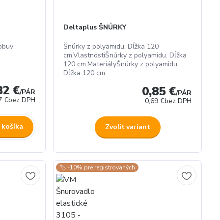
Deltaplus ŠNÚRKY
obuv
Šnúrky z polyamidu. Dĺžka 120
cm.VlastnostiŠnúrky z polyamidu. Dĺžka
120 cm.MateriályŠnúrky z polyamidu.
Dĺžka 120 cm.
82 €
0,85 €
/
PÁR
/
PÁR
7 €
bez DPH
0,69 €
bez DPH
 košíka
Zvoliť variant
🏷️ -10% pre registrovaných