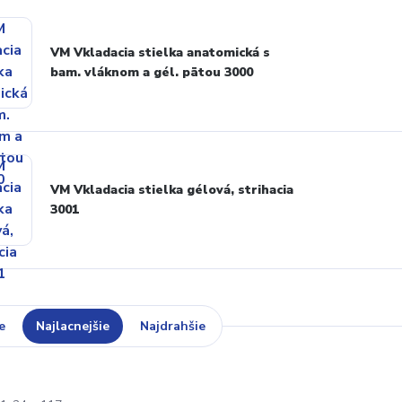
VM Vkladacia stielka anatomická s
bam. vláknom a gél. pätou 3000
VM Vkladacia stielka gélová, strihacia
3001
e
Najlacnejšie
Najdrahšie