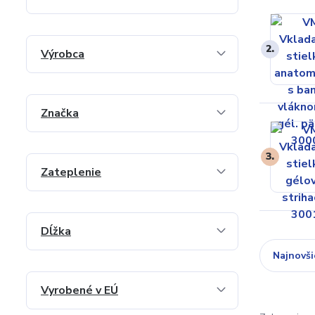
2.
Výrobca
Značka
3.
Zateplenie
Dĺžka
Najnovši
Vyrobené v EÚ