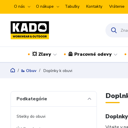
O nás
O nákupe
Tabuľky
Kontakty
Vrátenie
💥 Zľavy
🦺 Pracovné odevy
🥾 Obuv
Doplnky k obuvi
Doplnk
Podkategórie
Doplnky 
Stielky do obuvi
Vitajte v n