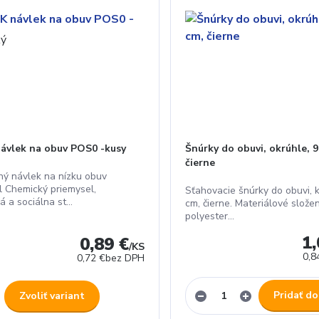
ávlek na obuv POS0 -kusy
Šnúrky do obuvi, okrúhle, 9
čierne
ný návlek na nízku obuv
l Chemický priemysel,
Sťahovacie šnúrky do obuvi, k
 a sociálna st...
cm, čierne. Materiálové slož
polyester...
1,
0,89 €
/
KS
0,8
0,72 €
bez DPH
Pridať do
Zvoliť variant