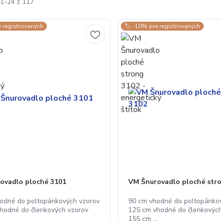
1-24 z 117
e registrovaných
🏷️ -10% pre registrovaných
ovadlo ploché 3101
VM Šnurovadlo ploché str
odné do poltopánkových vzorov
90 cm vhodné do poltopánko
hodné do členkových vzorov
125 cm vhodné do členkovýc
.
155 cm ...