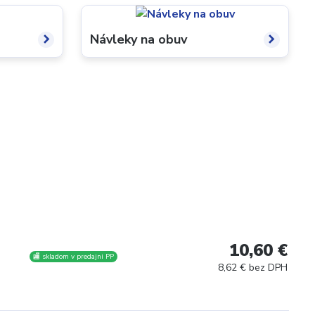
Návleky na obuv
10,60 €
🏬 skladom v predajni PP
8,62 € bez DPH