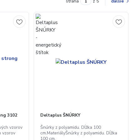
strana
z 5
ďalšie
ong 3102
Deltaplus ŠNÚRKY
vých vzorov
Šnúrky z polyamidu. Dĺžka 100
h vzorov
cm.MateriályŠnúrky z polyamidu. Dĺžka
100 cm.