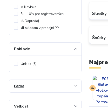
⭐️ Novinka
Stielky
🏷️ -10% pre registrovaných
⚠️ Dopredaj
🏬 skladom v predajni PP
Šnúrky
Pohlavie
Najpre
Unisex
(6)
Farba
1.
Veľkosť