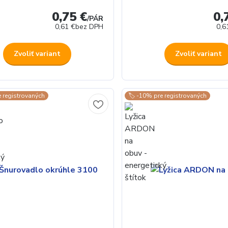
0,75 €
0,
/
PÁR
0,61 €
bez DPH
0,6
Zvoliť variant
Zvoliť variant
e registrovaných
🏷️ -10% pre registrovaných