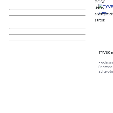
TYVEK n
• ochran
Priemyse
Zdravotná