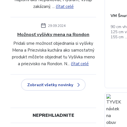
zakázaný, ...
čítať celé
VM Šnur
29.09.2024
90 cm vh
125 cm v
Možnosť vyšívky mena na Rondon
155 cm ..
Pridali sme možnosť objednania si vyšívky
Mena a Priezviska kuchára ako samostatný
produkt môžete objednať tu Vyšívka meno
a priezvisko na Rondon. N...
čítať celé
Zobraziť všetky novinky
NEPREHLIADNITE