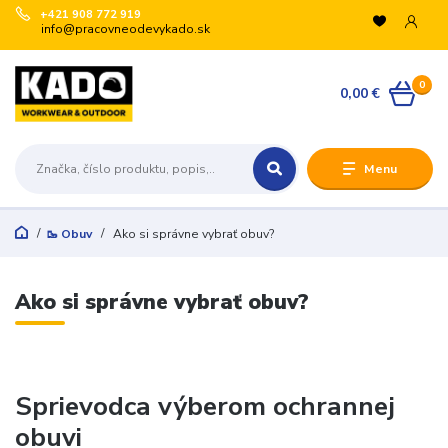
+421 908 772 919
info@pracovneodevykado.sk
0
0,00 €
Menu
🥾 Obuv
Ako si správne vybrať obuv?
Ako si správne vybrať obuv?
Sprievodca výberom ochrannej
obuvi