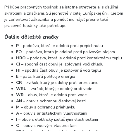
Pri kúpe pracovných topánok sa istotne stretnete aj s ďalšími
skratkami a značkami. Sú jednotné v celej Európskej únii. Cieľom
je zorientovať zákazníka a pomôcť mu nájsť presne také
pracovné topánky, aké potrebuje:
Ďalšie dôležité značky
P
– podošva, ktorá je odolná proti prepichnutiu
FO
– podošva, ktorá je odolná proti palivovým olejom
HRO
– podošva, ktorá je odolná proti kontaktnému teplu
CI
– spodná časť obuvi je izolovaná voči chladu
HI
– spodná časť obuvi je izolovaná voči teplu
E
– päta, ktorá pohlcuje energiu
CR
– zvršok, ktorý je odolný proti prerezaniu
WRU
– zvršok, ktorý je odolný proti vode
WR
– obuv, ktorá je odolná proti vode
AN
– obuv s ochranou členkovej kosti
M
– obuv s ochranou priehlavku
A
– obuv s antistatickými vlastnosťami
I
– obuv s elektricky izolačnými vlastnosťami
C
– obuv s vodivými vlastnosťami