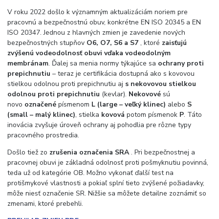
V roku 2022 došlo k významným aktualizáciám noriem pre
pracovnú a bezpečnostnú obuv, konkrétne EN ISO 20345 a EN
ISO 20347. Jednou z hlavných zmien je zavedenie nových
bezpečnostných stupňov
O6, O7, S6 a S7
, ktoré
zaisťujú
zvýšenú vodeodolnosť obuvi vďaka vodeodolným
membránam
. Ďalej sa menia normy týkajúce sa
ochrany proti
prepichnutiu
– teraz je certifikácia dostupná ako s kovovou
stielkou odolnou proti prepichnutiu aj
s nekovovou stielkou
odolnou proti prepichnutiu
(kevlar).
Nekovové
sú
novo
označené
písmenom
L (large – veľký klinec)
alebo
S
(small – malý klinec)
, stielka
kovová
potom písmenok
P
. Táto
inovácia zvyšuje úroveň ochrany aj pohodlia pre rôzne typy
pracovného prostredia.
Došlo tiež zo
zrušenia označenia SRA
. Pri bezpečnostnej a
pracovnej obuvi je základná odolnosť proti pošmyknutiu povinná,
teda už od kategórie OB. Možno vykonať ďalší test na
protišmykové vlastnosti a pokiaľ splní tieto zvýšené požiadavky,
môže niesť označenie SR. Nižšie sa môžete detailne zoznámiť so
zmenami, ktoré prebehli.