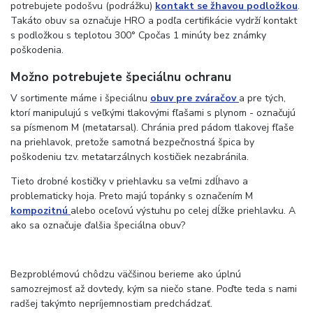
potrebujete podošvu (podrážku)
kontakt se žhavou podložkou
.
Takáto obuv sa označuje HRO a podľa certifikácie vydrží kontakt
s podložkou s teplotou 300° Cpočas 1 minúty bez známky
poškodenia.
Možno potrebujete špeciálnu ochranu
V sortimente máme i špeciálnu
obuv pre zváračov
a pre tých,
ktorí manipulujú s veľkými tlakovými fľašami s plynom - označujú
sa písmenom M (metatarsal). Chránia pred pádom tlakovej fľaše
na priehlavok, pretože samotná bezpečnostná špica by
poškodeniu tzv. metatarzálnych kostičiek nezabránila.
Tieto drobné kostičky v priehlavku sa veľmi zdĺhavo a
problematicky hoja. Preto majú topánky s označením M
kompozitnú
alebo oceľovú výstuhu po celej dĺžke priehlavku. A
ako sa označuje ďalšia špeciálna obuv?
Bezproblémovú chôdzu väčšinou berieme ako úplnú
samozrejmosť až dovtedy, kým sa niečo stane. Poďte teda s nami
radšej takýmto nepríjemnostiam predchádzať.