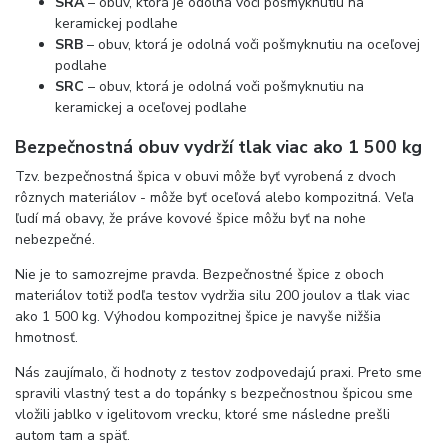
SRA
– obuv, ktorá je odolná voči pošmyknutiu na
keramickej podlahe
SRB
– obuv, ktorá je odolná voči pošmyknutiu na oceľovej
podlahe
SRC
– obuv, ktorá je odolná voči pošmyknutiu na
keramickej a oceľovej podlahe
Bezpečnostná obuv vydrží tlak viac ako 1 500 kg
Tzv. bezpečnostná špica v obuvi môže byť vyrobená z dvoch
rôznych materiálov - môže byť oceľová alebo kompozitná. Veľa
ľudí má obavy, že práve kovové špice môžu byť na nohe
nebezpečné.
Nie je to samozrejme pravda. Bezpečnostné špice z oboch
materiálov totiž podľa testov vydržia silu 200 joulov a tlak viac
ako 1 500 kg. Výhodou kompozitnej špice je navyše nižšia
hmotnosť.
Nás zaujímalo, či hodnoty z testov zodpovedajú praxi. Preto sme
spravili vlastný test a do topánky s bezpečnostnou špicou sme
vložili jablko v igelitovom vrecku, ktoré sme následne prešli
autom tam a späť.