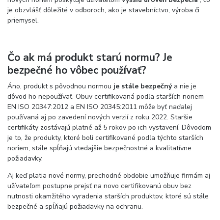
je obzvlášť dôležité v odboroch, ako je stavebníctvo, výroba či
priemysel.
Čo ak má produkt starú normu? Je
bezpečné ho vôbec používať?
Áno, produkt s pôvodnou normou
je stále bezpečný
a nie je
dôvod ho nepoužívať. Obuv certifikovaná podľa starších noriem
EN ISO 20347:2012 a EN ISO 20345:2011 môže byť naďalej
používaná aj po zavedení nových verzií z roku 2022. Staršie
certifikáty zostávajú platné až 5 rokov po ich vystavení. Dôvodom
je to, že produkty, ktoré boli certifikované podľa týchto starších
noriem, stále spĺňajú vtedajšie bezpečnostné a kvalitatívne
požiadavky.
Aj keď platia nové normy, prechodné obdobie umožňuje firmám aj
užívateľom postupne prejsť na novo certifikovanú obuv bez
nutnosti okamžitého vyradenia starších produktov, ktoré sú stále
bezpečné a spĺňajú požiadavky na ochranu.