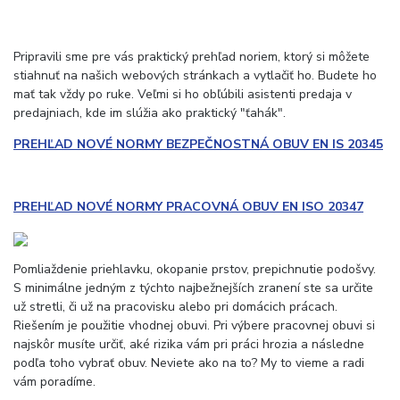
Pripravili sme pre vás praktický prehľad noriem, ktorý si môžete
stiahnuť na našich webových stránkach a vytlačiť ho. Budete ho
mať tak vždy po ruke. Veľmi si ho obľúbili asistenti predaja v
predajniach, kde im slúžia ako praktický "ťahák".
PREHĽAD NOVÉ NORMY BEZPEČNOSTNÁ OBUV EN IS 20345
PREHĽAD NOVÉ NORMY PRACOVNÁ OBUV EN ISO 20347
Pomliaždenie priehlavku, okopanie prstov, prepichnutie podošvy.
S minimálne jedným z týchto najbežnejších zranení ste sa určite
už stretli, či už na pracovisku alebo pri domácich prácach.
Riešením je použitie vhodnej obuvi. Pri výbere pracovnej obuvi si
najskôr musíte určiť, aké rizika vám pri práci hrozia a následne
podľa toho vybrať obuv. Neviete ako na to? My to vieme a radi
vám poradíme.