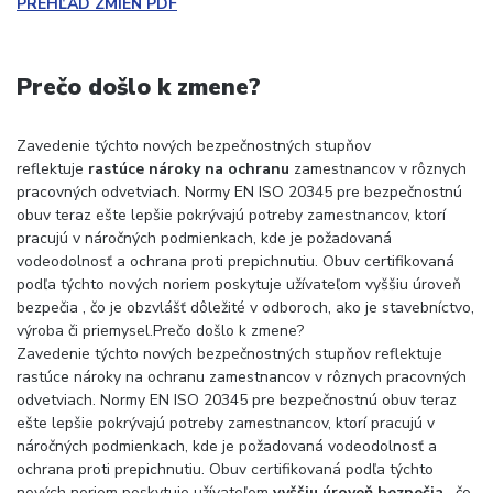
PREHĽAD ZMIEN PDF
Prečo došlo k zmene?
Zavedenie týchto nových bezpečnostných stupňov
reflektuje
rastúce nároky na ochranu
zamestnancov v rôznych
pracovných odvetviach. Normy EN ISO 20345 pre bezpečnostnú
obuv teraz ešte lepšie pokrývajú potreby zamestnancov, ktorí
pracujú v náročných podmienkach, kde je požadovaná
vodeodolnosť a ochrana proti prepichnutiu. Obuv certifikovaná
podľa týchto nových noriem poskytuje užívateľom vyššiu úroveň
bezpečia , čo je obzvlášť dôležité v odboroch, ako je stavebníctvo,
výroba či priemysel.Prečo došlo k zmene?
Zavedenie týchto nových bezpečnostných stupňov reflektuje
rastúce nároky na ochranu zamestnancov v rôznych pracovných
odvetviach. Normy EN ISO 20345 pre bezpečnostnú obuv teraz
ešte lepšie pokrývajú potreby zamestnancov, ktorí pracujú v
náročných podmienkach, kde je požadovaná vodeodolnosť a
ochrana proti prepichnutiu. Obuv certifikovaná podľa týchto
nových noriem poskytuje užívateľom
vyššiu úroveň bezpečia
, čo