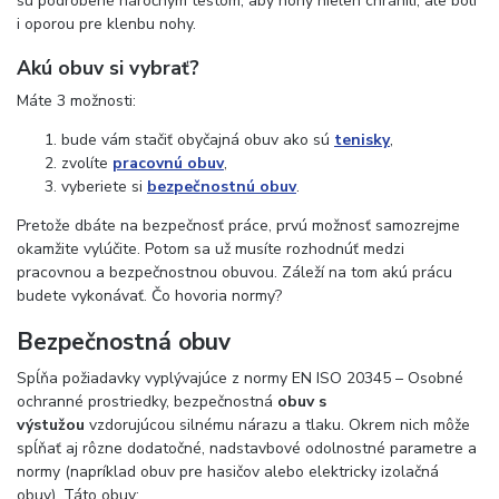
sú podrobené náročným testom, aby nohy nielen chránili, ale boli
i oporou pre klenbu nohy.
Akú obuv si vybrať?
Máte 3 možnosti:
bude vám stačiť obyčajná obuv ako sú
tenisky
,
zvolíte
pracovnú obuv
,
vyberiete si
bezpečnostnú obuv
.
Pretože dbáte na bezpečnosť práce, prvú možnosť samozrejme
okamžite vylúčite. Potom sa už musíte rozhodnúť medzi
pracovnou a bezpečnostnou obuvou. Záleží na tom akú prácu
budete vykonávať. Čo hovoria normy?
Bezpečnostná obuv
Spĺňa požiadavky vyplývajúce z normy EN ISO 20345 – Osobné
ochranné prostriedky, bezpečnostná
obuv s
výstužou
vzdorujúcou silnému nárazu a tlaku. Okrem nich môže
spĺňať aj rôzne dodatočné, nadstavbové odolnostné parametre a
normy (napríklad obuv pre hasičov alebo elektricky izolačná
obuv). Táto obuv: