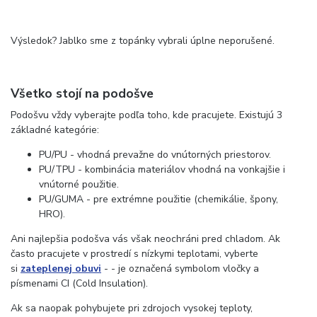
Výsledok? Jablko sme z topánky vybrali úplne neporušené.
Všetko stojí na podošve
Podošvu vždy vyberajte podľa toho, kde pracujete. Existujú 3
základné kategórie:
PU/PU - vhodná prevažne do vnútorných priestorov.
PU/TPU - kombinácia materiálov vhodná na vonkajšie i
vnútorné použitie.
PU/GUMA - pre extrémne použitie (chemikálie, špony,
HRO).
Ani najlepšia podošva vás však neochráni pred chladom. Ak
často pracujete v prostredí s nízkymi teplotami, vyberte
si
zateplenej obuvi
- - je označená symbolom vločky a
písmenami CI (Cold Insulation).
Ak sa naopak pohybujete pri zdrojoch vysokej teploty,