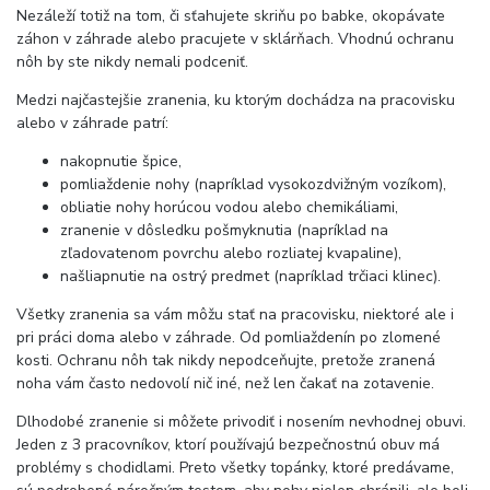
Nezáleží totiž na tom, či sťahujete skriňu po babke, okopávate
záhon v záhrade alebo pracujete v sklárňach. Vhodnú ochranu
nôh by ste nikdy nemali podceniť.
Medzi najčastejšie zranenia, ku ktorým dochádza na pracovisku
alebo v záhrade patrí:
nakopnutie špice,
pomliaždenie nohy (napríklad vysokozdvižným vozíkom),
obliatie nohy horúcou vodou alebo chemikáliami,
zranenie v dôsledku pošmyknutia (napríklad na
zľadovatenom povrchu alebo rozliatej kvapaline),
našliapnutie na ostrý predmet (napríklad trčiaci klinec).
Všetky zranenia sa vám môžu stať na pracovisku, niektoré ale i
pri práci doma alebo v záhrade. Od pomliaždenín po zlomené
kosti. Ochranu nôh tak nikdy nepodceňujte, pretože zranená
noha vám často nedovolí nič iné, než len čakať na zotavenie.
Dlhodobé zranenie si môžete privodiť i nosením nevhodnej obuvi.
Jeden z 3 pracovníkov, ktorí používajú bezpečnostnú obuv má
problémy s chodidlami. Preto všetky topánky, ktoré predávame,