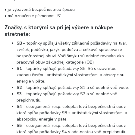
• je vybavená bezpečnostnou špicou,
• má označenie písmenom „S“.
Značky, s ktorými sa pri jej výbere a nákupe
stretnete:
SB
– topánky spĺňajú všetky základné požiadavky na tvar,
zvršok, podšívku, jazyk, podošvu a celkové spracovanie
bezpečnostnej obuvi. Voči šmyku sú odolné rovnako ako
pracovná obuv základnej kategórie (OB).
S1
– topánky spĺňajú požiadavky SB. Sú s uzavretou
zadnou časťou, antistatickými vlastnosťami a absorpciou
energie v päte.
S2
– topánky spĺňajú požiadavky S1 a sú odolné voči vode.
S3
– topánky spĺňajú požiadavky S2 a sú odolné voči
prepichnutiu.
S4
– celogumená, resp. celoplastová bezpečnostná obuv,
ktorá spĺňa požiadavky SB s antistatickými vlastnosťami a
absorpciou energie v päte.
S5
– celogumená, resp. celoplastová bezpečnostná obuv,
ktorá spĺňa požiadavky S4 s odolnosťou voči prepichnutiu.