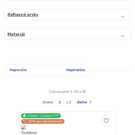
Reflexné prvky
Materiál
Najnovšie
Najlacnejšie
Najdrahšie
Zobrazujem 1-24 z 41
strana
z 2
ďalšie
🏬 skladom v predajni PP
🏷️ -10% pre registrovaných