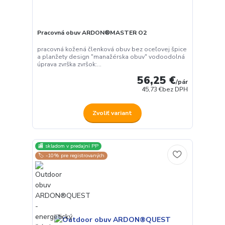
Pracovná obuv ARDON®MASTER O2
pracovná kožená členková obuv bez oceľovej špice
a planžety design "manažérska obuv" vodoodolná
úprava zvrška zvršok:...
56,25 €
/
pár
45,73 €
bez DPH
Zvoliť variant
🏬 skladom v predajni PP
🏷️ -10% pre registrovaných