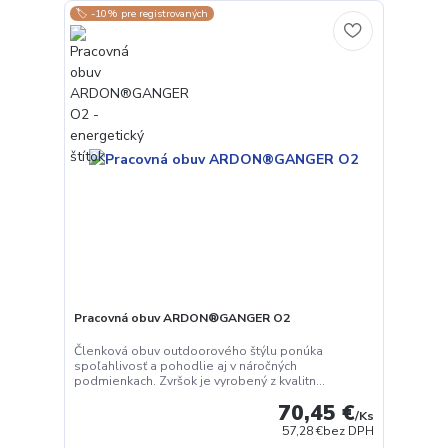
🏷️ -10% pre registrovaných
Pracovná obuv ARDON®GANGER O2
Členková obuv outdoorového štýlu ponúka
spoľahlivosť a pohodlie aj v náročných
podmienkach. Zvršok je vyrobený z kvalitn...
70,45 €
/
Ks
57,28 €
bez DPH