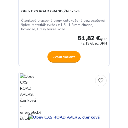
Obuv CXS ROAD GRAND, členková
Členková pracovná obuv, celokožená bez oceľovej
špice. Materiál: zvršok z 1,6 - 1,8 mm činenej
hovädzej Crazy horse kože...
51,82 €
/
pár
42,13 €
bez DPH
Zvoliť variant