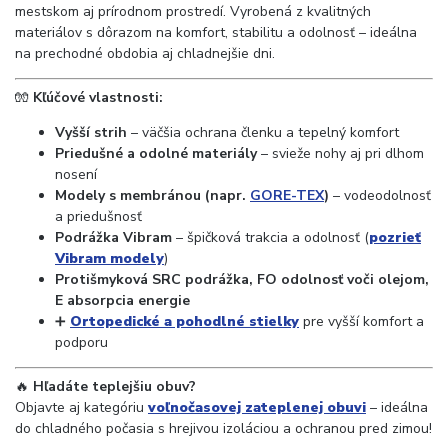
mestskom aj prírodnom prostredí. Vyrobená z kvalitných
materiálov s dôrazom na komfort, stabilitu a odolnosť – ideálna
na prechodné obdobia aj chladnejšie dni.
🧤
Kľúčové vlastnosti:
Vyšší strih
– väčšia ochrana členku a tepelný komfort
Priedušné a odolné materiály
– svieže nohy aj pri dlhom
nosení
Modely s membránou (napr.
GORE-TEX
)
– vodeodolnosť
a priedušnosť
Podrážka Vibram
– špičková trakcia a odolnosť (
pozrieť
Vibram modely
)
Protišmyková SRC podrážka, FO odolnosť voči olejom,
E absorpcia energie
➕
Ortopedické a pohodlné stielky
pre vyšší komfort a
podporu
🔥
Hľadáte teplejšiu obuv?
Objavte aj kategóriu
voľnočasovej zateplenej obuvi
– ideálna
do chladného počasia s hrejivou izoláciou a ochranou pred zimou!