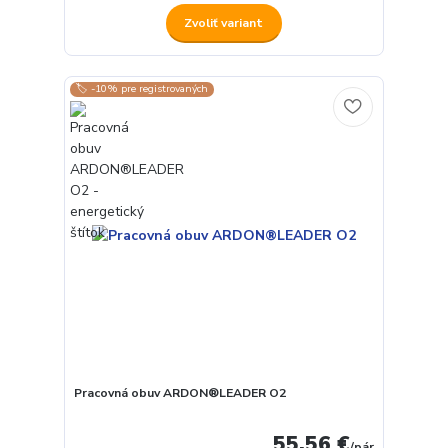
Zvoliť variant
🏷️ -10% pre registrovaných
Pracovná obuv ARDON®LEADER O2
55,56 €
/
pár