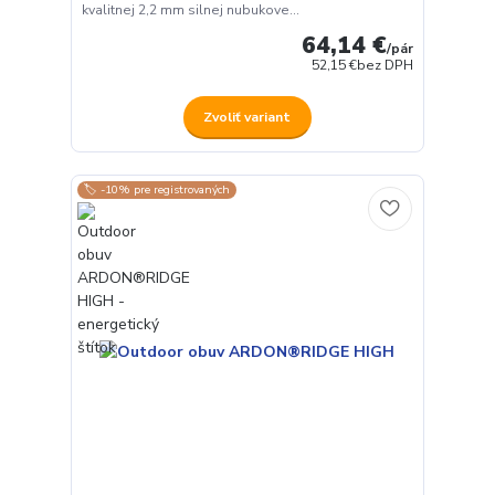
kvalitnej 2,2 mm silnej nubukove...
64,14 €
/
pár
52,15 €
bez DPH
Zvoliť variant
🏷️ -10% pre registrovaných