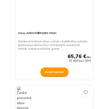
Obuv ARDON®FARM HIGH
členková kožená obuv zvršok z kvalitného nubuku
gumová podošva bez ochranných vlastností
zvršok: nubuk podošva: guma ...
65,76 €
/
Ks
53,46 €
bez DPH
Zvoliť variant