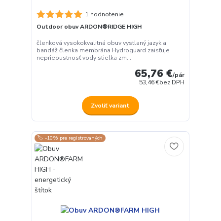
1 hodnotenie
Outdoor obuv ARDON®RIDGE HIGH
členková vysokokvalitná obuv vystlaný jazyk a
bandáž členka membrána Hydroguard zaisťuje
nepriepustnosť vody stielka zm...
65,76 €
/
pár
53,46 €
bez DPH
Zvoliť variant
🏷️ -10% pre registrovaných