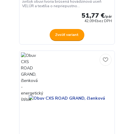
zvršok obuvi tvoria brúsená hovädzinová useň
VELÚR a textília o nepriepustno...
51,77 €
/
pár
42,09 €
bez DPH
Zvoliť variant