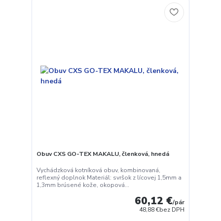
Obuv CXS GO-TEX MAKALU, členková, hnedá
Vychádzková kotníková obuv, kombinovaná,
reflexný doplnok Materiál: svršok z lícovej 1,5mm a
1,3mm brúsené kože, okopová...
60,12 €
/
pár
48,88 €
bez DPH