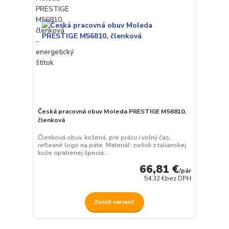
Česká pracovná obuv Moleda PRESTIGE M56810,
členková
Členková obuv, kožená, pre prácu i voľný čas,
reflexné logo na päte. Materiál: zvršok z talianskej
kože opatrenej špeciá...
66,81 €
/
pár
54,32 €
bez DPH
Zvoliť variant