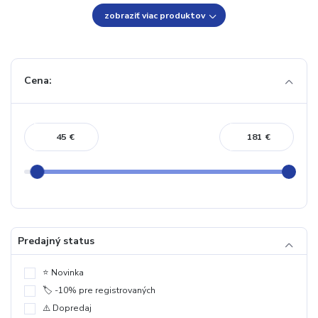
zobraziť viac produktov
Cena:
€
€
Predajný status
⭐️ Novinka
🏷️ -10% pre registrovaných
⚠️ Dopredaj