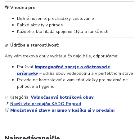
👣
Vhodná pre:
Bežné nosenie, prechádzky, cestovanie
Ľahké aktivity v prírode
Každého, kto hľadá spojenie štýlu a funkčnosti
🌿
Údržba a starostlivosť:
Aby vám treková obuv vydržala čo najdlhšie, odporúčame:
Používať
impregnačné spreje a ošetrovacie
prípravky
– udržia obuv vodeodolnú a v perfektnom stave
Pravidelne kontrolovať a vymieňať vložky pre maximálne
pohodlie a hygienu
✅ Kategória:
Voľnočasová kotníková obuv
📍
Navštívte predajňu KADO Poprad
🛒
Množstevné zľavy priamo v košíku aj v predajni
Najpredávanejšie