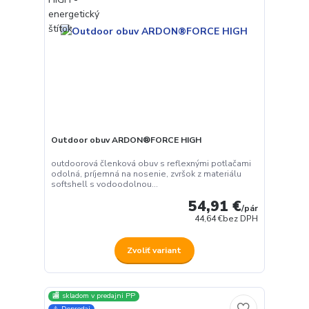
Outdoor obuv ARDON®FORCE HIGH
outdoorová členková obuv s reflexnými potlačami
odolná, príjemná na nosenie, zvršok z materiálu
softshell s vodoodolnou...
54,91 €
/
pár
44,64 €
bez DPH
Zvoliť variant
🏬 skladom v predajni PP
⚠️ Dopredaj