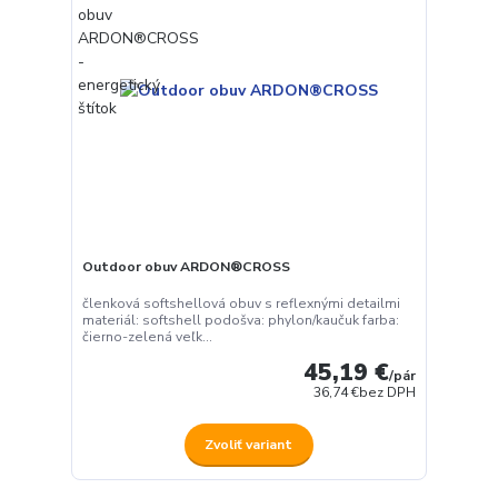
Outdoor obuv ARDON®CROSS
členková softshellová obuv s reflexnými detailmi
materiál: softshell podošva: phylon/kaučuk farba:
čierno-zelená veľk...
45,19 €
/
pár
36,74 €
bez DPH
Zvoliť variant