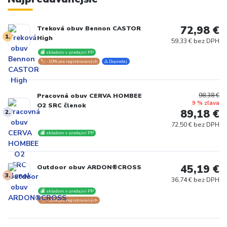
72,98 €
Treková obuv Bennon CASTOR
1.
High
59,33 € bez DPH
🏬 skladom v predajni PP
🏷️ -10% pre registrovaných
⚠️ Dopredaj
98,38 €
Pracovná obuv CERVA HOMBEE
9 % zľava
O2 SRC členok
89,18 €
2.
72,50 € bez DPH
🏬 skladom v predajni PP
45,19 €
Outdoor obuv ARDON®CROSS
3.
36,74 € bez DPH
🏬 skladom v predajni PP
🏷️ -10% pre registrovaných