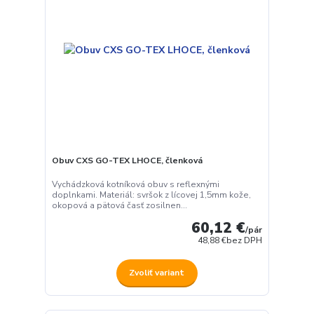
Obuv CXS GO-TEX LHOCE, členková
Vychádzková kotníková obuv s reflexnými
doplnkami. Materiál: svršok z lícovej 1,5mm kože,
okopová a pätová časť zosilnen...
60,12 €
/
pár
48,88 €
bez DPH
Zvoliť variant