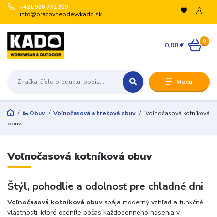
+421 908 772 919
info@pracovneodevykado.sk
VYUŽITE ZĽAVY
0
🏷️ -10 % pre registrovaných na vybrané značky
0,00 €
(ARTRA, ARDON, VM, BENNON, ATG, B-WELL, GIBLOR’S
a ďalšie).
+
Menu
🛒 Množstevné zľavy v košíku:
€200 → -5 %
€500 → -10 %
🥾 Obuv
Voľnočasová a treková obuv
Voľnočasová kotníková
€1 000 → -15 %
obuv
€3 000 → -20 %
Registrujte sa:
Voľnočasová kotníková obuv
Odoslať
Štýl, pohodlie a odolnosť pre chladné dni
Zatvoriť
Voľnočasová kotníková obuv
spája moderný vzhľad a funkčné
vlastnosti, ktoré oceníte počas každodenného nosenia v