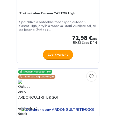
Treková obuv Bennon CASTOR High
Spoľahlivé a pohodlné topánky do outdooru.
Castor High je vyššia topánka, ktorú využijete od jari
do jesene. Zvršok z ...
72,98 €
/
ks
59,33 €
bez DPH
Zvoliť variant
🏬 skladom v predajni PP
Používame cookies aby sme skvalitnili služby. Používaním tejto
🏷️ -10% pre registrovaných
stránky súhlasíte s ukladaním cookies.
Ďalšie informácie
Súhlasím
Nastavenia
Súhlas môžete odmietnuť
tu
.