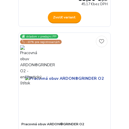
45,17 €
bez DPH
Zvoliť variant
🏬 skladom v predajni PP
🏷️ -10% pre registrovaných
Pracovná obuv ARDON®GRINDER O2