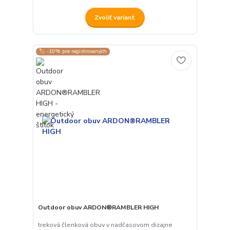
Zvoliť variant
🏷️ -10% pre registrovaných
Outdoor obuv ARDON®RAMBLER HIGH
treková členková obuv v nadčasovom dizajne