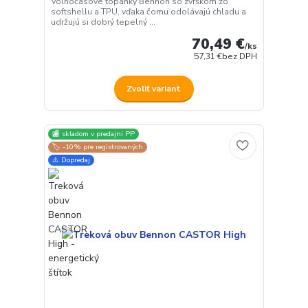
Voľnočasové topánky Bennon so zvrškom zo
softshellu a TPU, vďaka čomu odolávajú chladu a
udržujú si dobrý tepelný ...
70,49 €
/
ks
57,31 €
bez DPH
Zvoliť variant
🏬 skladom v predajni PP
🏷️ -10% pre registrovaných
⚠️ Dopredaj