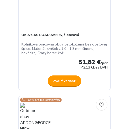
Obuv CXS ROAD AVERS, členková
Kotníková pracovná obuv, celokožená bez oceľovej
špice. Materiál: svršok z 1,6 - 1,8 mm činenej
hovädzej Crazy horse kož...
51,82 €
/
pár
42,13 €
bez DPH
Zvoliť variant
🏷️ -10% pre registrovaných