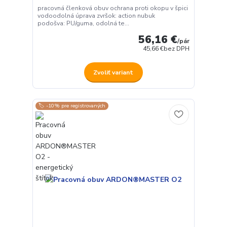
pracovná členková obuv ochrana proti okopu v špici
vodoodolná úprava zvršok: action nubuk
podošva: PU/guma, odolná te...
56,16 €
/
pár
45,66 €
bez DPH
Zvoliť variant
🏷️ -10% pre registrovaných