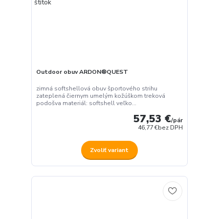
Outdoor obuv ARDON®QUEST
zimná softshellová obuv športového strihu
zateplená čiernym umelým kožúškom treková
podošva materiál: softshell veľko...
57,53 €
/
pár
46,77 €
bez DPH
Zvoliť variant