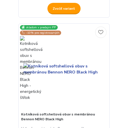
Zvoliť variant
🏬 skladom v predajni PP
🏷️ -10% pre registrovaných
Kotníková softshellová obuv s membránou
Bennon NERO Black High