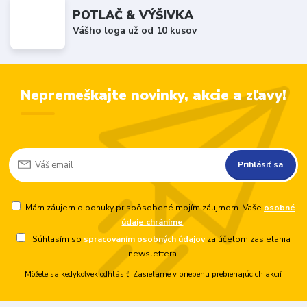
POTLAČ & VÝŠIVKA
Vášho loga už od 10 kusov
Nepremeškajte novinky, akcie a zľavy!
Prihlásiť sa
Mám záujem o ponuky prispôsobené mojím záujmom. Vaše
osobné
údaje chránime
.
Súhlasím so
spracovaním osobných údajov
za účelom zasielania
newslettera.
Môžete sa kedykoľvek odhlásiť. Zasielame v priebehu prebiehajúcich akcií