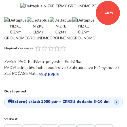
- 15 %
Napísať recenziu
Zvršok: PVC. Podšívka: polyester. Podrážka:
PVC.VlastnostiPoľnohospodárstvo / Záhradníctvo Pošmyknutie /
ZLÉ POČASIEMat...
celý popis
Dostupnosť
🚚
Externý sklad:
1000 pár
– CR/Dlt dodanie 3–10 dní
i
Veľkosť