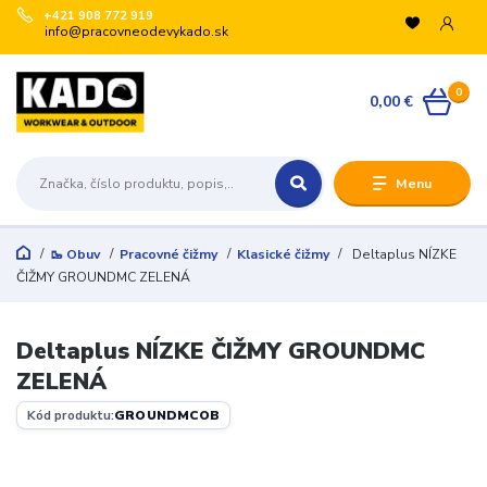
+421 908 772 919
info@pracovneodevykado.sk
0
0,00 €
Menu
🥾 Obuv
Pracovné čižmy
Klasické čižmy
Deltaplus NÍZKE
ČIŽMY GROUNDMC ZELENÁ
Deltaplus NÍZKE ČIŽMY GROUNDMC
ZELENÁ
Kód produktu:
GROUNDMCOB