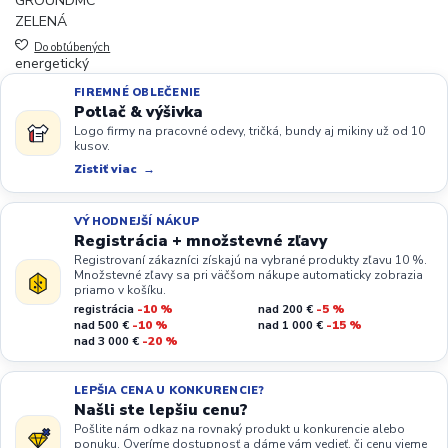
Do obľúbených
FIREMNÉ OBLEČENIE
Potlač & výšivka
Logo firmy na pracovné odevy, tričká, bundy aj mikiny už od 10
kusov.
Zistiť viac
VÝHODNEJŠÍ NÁKUP
Registrácia + množstevné zľavy
Registrovaní zákazníci získajú na vybrané produkty zľavu 10 %.
Množstevné zľavy sa pri väčšom nákupe automaticky zobrazia
priamo v košíku.
registrácia
-10 %
nad 200 €
-5 %
nad 500 €
-10 %
nad 1 000 €
-15 %
nad 3 000 €
-20 %
LEPŠIA CENA U KONKURENCIE?
Našli ste lepšiu cenu?
Pošlite nám odkaz na rovnaký produkt u konkurencie alebo
ponuku. Overíme dostupnosť a dáme vám vedieť, či cenu vieme