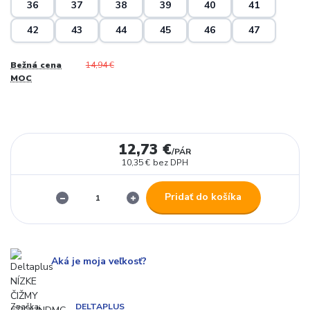
36
37
38
39
40
41
42
43
44
45
46
47
Bežná cena
14,94 €
MOC
12,73 €
/
PÁR
10,35 €
bez DPH
Pridať do košíka
Aká je moja veľkosť?
Značka:
DELTAPLUS