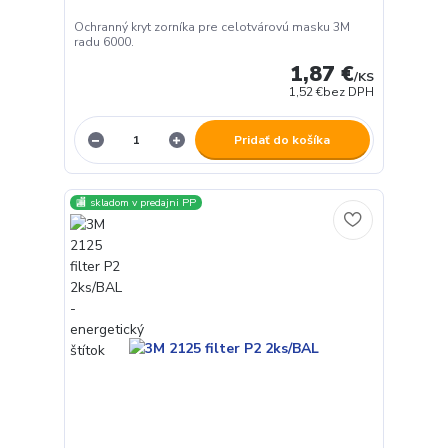
Ochranný kryt zorníka pre celotvárovú masku 3M
radu 6000.
1,87 €
/
KS
1,52 €
bez DPH
Pridať do košíka
🏬 skladom v predajni PP