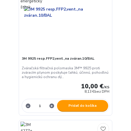
3M 9925 resp.FFP2,vent.,na zváran.10/BAL
Zváračská filtračná polomaska ​​3M™ 9925 proti
zváracím plynom poskytuje ľahkú, účinnú, pohodlnú
a hygienickú ochranu dý...
10,00 €
/
KS
8,13 €
bez DPH
Pridať do košíka