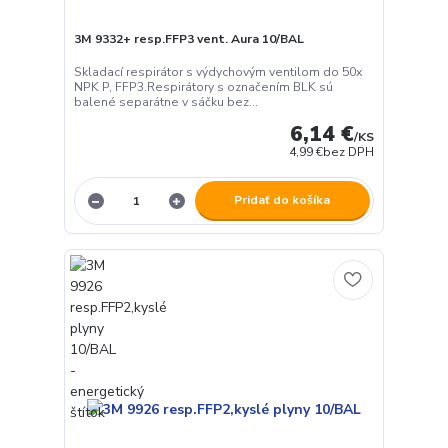
3M 9332+ resp.FFP3 vent. Aura 10/BAL
Skladací respirátor s výdychovým ventilom do 50x
NPK P, FFP3.Respirátory s označením BLK sú
balené separátne v sáčku bez...
6,14 €
/
KS
4,99 €
bez DPH
Pridať do košíka