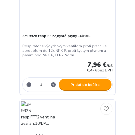
3M 9926 resp.FFP2,kyslé plyny 10/BAL
Respirátor s výdychovým ventilom proti prachu a
aerosólom do 12x NPK P, proti kyslým plynom a
parám pod NPK P, FFP2.Norm...
7,96 €
/
KS
6,47 €
bez DPH
Pridať do košíka