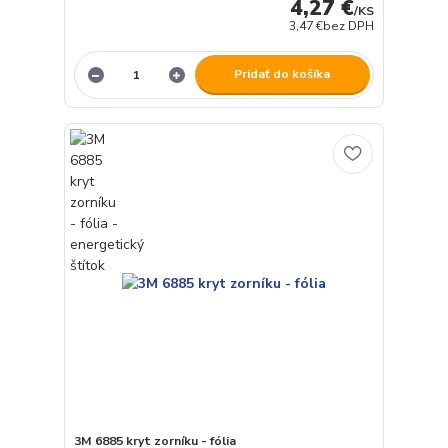
4,27 €
/
KS
3,47 €
bez DPH
Pridať do košíka
3M 6885 kryt zorníku - fólia