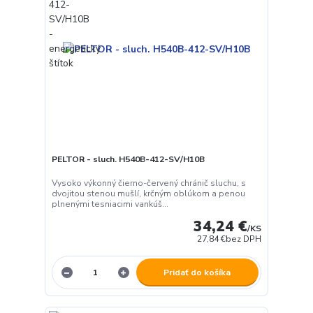
PELTOR - sluch. H540B-412-SV/H10B
Vysoko výkonný čierno-červený chránič sluchu, s
dvojitou stenou mušlí, krčným oblúkom a penou
plnenými tesniacimi vankúš...
34,24 €
/
KS
27,84 €
bez DPH
Pridať do košíka