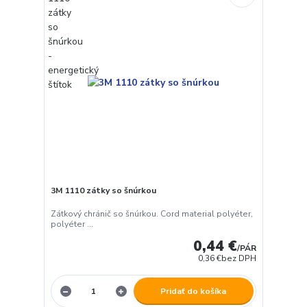
3M 1110 zátky so šnúrkou
Zátkový chránič so šnúrkou. Cord material polyéter,
polyéter ...
0,44 €
/
PÁR
0,36 €
bez DPH
Pridať do košíka