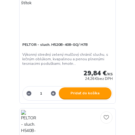
PELTOR - sluch. H520B-408-GQ/ H7B
Výkonný stredný zelený mušľový chránič sluchu, s
krčným oblúkom, kvapalinou a penou plnenými
tesniacimi poduškami, hmotn...
29,84 €
/
KS
24,26 €
bez DPH
Pridať do košíka