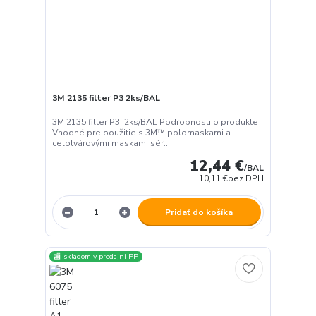
3M 2135 filter P3 2ks/BAL
3M 2135 filter P3, 2ks/BAL Podrobnosti o produkte
Vhodné pre použitie s 3M™ polomaskami a
celotvárovými maskami sér...
12,44 €
/
BAL
10,11 €
bez DPH
Pridať do košíka
🏬 skladom v predajni PP