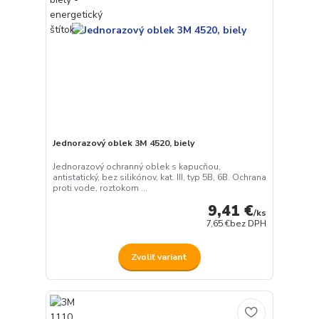
Jednorazový oblek 3M 4520, biely
Jednorazový ochranný oblek s kapucňou,
antistatický, bez silikónov, kat. III, typ 5B, 6B. Ochrana
proti vode, roztokom ...
9,41 €
/
ks
7,65 €
bez DPH
Zvoliť variant