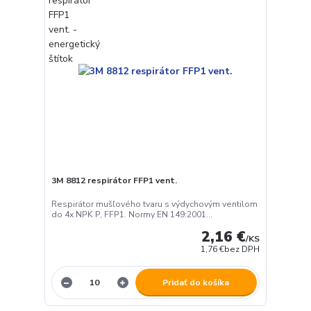
3M 8812 respirátor FFP1 vent.
Respirátor mušľového tvaru s výdychovým ventilom
do 4x NPK P, FFP1. Normy EN 149:2001...
2,16 €
/
KS
1,76 €
bez DPH
Pridať do košíka