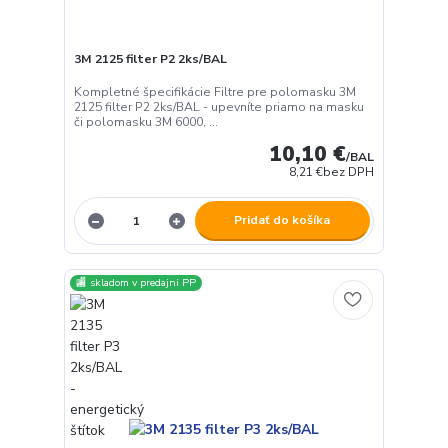
3M 2125 filter P2 2ks/BAL
Kompletné špecifikácie Filtre pre polomasku 3M
2125 filter P2 2ks/BAL - upevníte priamo na masku
či polomasku 3M 6000, ...
10,10 €
/
BAL
8,21 €
bez DPH
Pridať do košíka
🏬 skladom v predajni PP