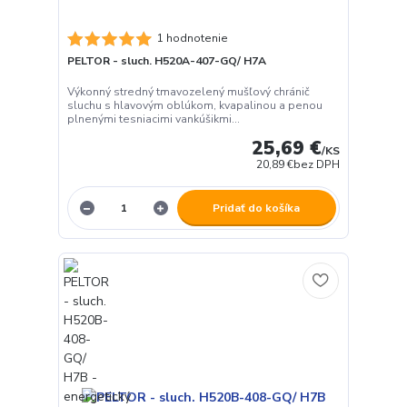
1 hodnotenie
PELTOR - sluch. H520A-407-GQ/ H7A
Výkonný stredný tmavozelený mušľový chránič
sluchu s hlavovým oblúkom, kvapalinou a penou
plnenými tesniacimi vankúšikmi...
25,69 €
/
KS
20,89 €
bez DPH
Pridať do košíka