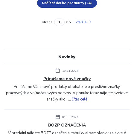
Načítať ďalšie produkty (24)
strana
z 5
ďalšie
Novinky
19.11.2024
Prinášame nové značky
Prinášame Vám nové produkty obohatené o prestížne značky
pracovných a voľnočasových odevov. V ponuke teraz nájdete svetové
značky ako ...
čítať celé
01.05.2024
BOZP OZNAČENIA
V predajni nájdete BOZP označenia, tabuľky aj samolepky za skvelé