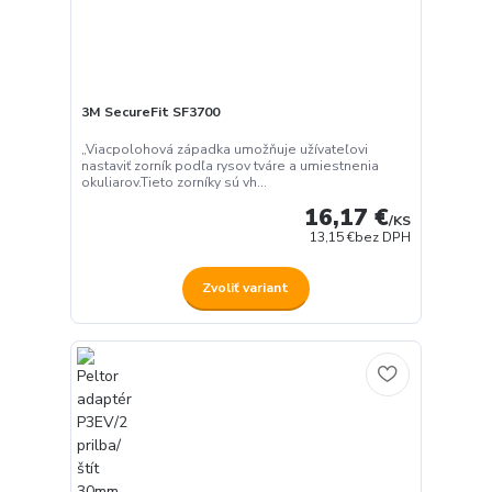
3M SecureFit SF3700
„Viacpolohová západka umožňuje užívateľovi
nastaviť zorník podľa rysov tváre a umiestnenia
okuliarov.Tieto zorníky sú vh...
16,17 €
/
KS
13,15 €
bez DPH
Zvoliť variant