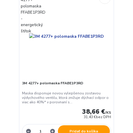
3M 4277+ polomaska FFABE1P3RD
Maska disponuje novou vylepšenou zostavou
výdychového ventilu, ktorá znižuje dýchací odpor o
viac ako 40%* v porovnaní s...
38,66 €
/
KS
31,43 €
bez DPH
Pridať do košíka