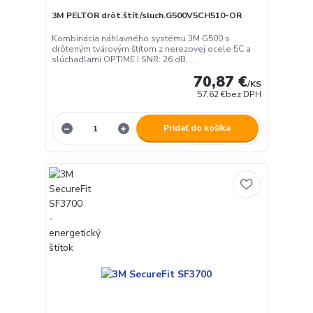
3M PELTOR drôt.štít/sluch.G500V5CH510-OR
Kombinácia náhlavného systému 3M G500 s
drôteným tvárovým štítom z nerezovej ocele 5C a
slúchadlami OPTIME I SNR: 26 dB....
70,87 €
/
KS
57,62 €
bez DPH
Pridať do košíka