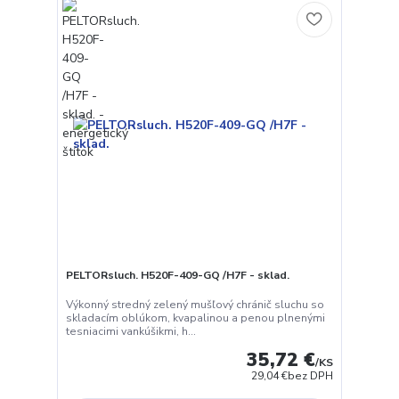
PELTORsluch. H520F-409-GQ /H7F - sklad.
Výkonný stredný zelený mušľový chránič sluchu so
skladacím oblúkom, kvapalinou a penou plnenými
tesniacimi vankúšikmi, h...
35,72 €
/
KS
29,04 €
bez DPH