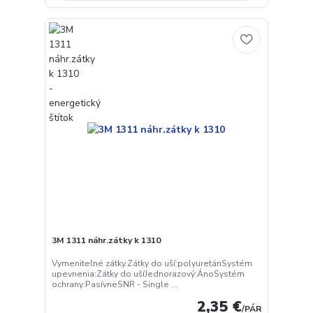
3M 1311 náhr.zátky k 1310
Vymeniteľné zátky.Zátky do uší:polyuretánSystém
upevnenia:Zátky do ušíJednorazový:ÁnoSystém
ochrany:PasívneSNR - Single ...
2,35 €
/
PÁR