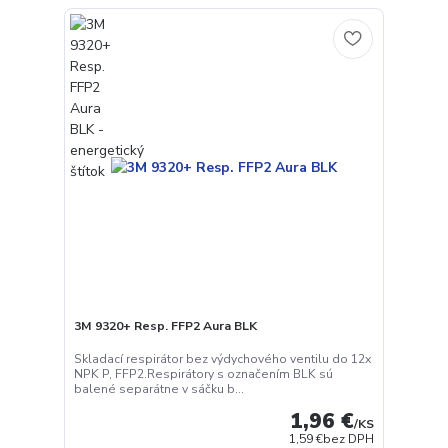
3M 9320+ Resp. FFP2 Aura BLK
Skladací respirátor bez výdychového ventilu do 12x
NPK P, FFP2.Respirátory s označením BLK sú
balené separátne v sáčku b...
1,96 €
/
KS
1,59 €
bez DPH