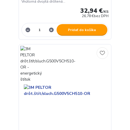
Vnútorná dvojitá drôtená...
32,94 €
/
KS
26,78 €
bez DPH
Pridať do košíka