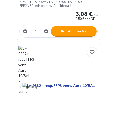
NPK P, FFP2.Normy:EN 149:2001+A1:2009 |
FFP2NRDJednorazový:ÁnoTrieda fi...
3,08 €
/
KS
2,50 €
bez DPH
Pridať do košíka