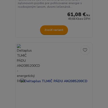
nylonovom púzdre pre pohlcovanie energie s
rozdvojeným lanom, dvomi lešenársk...
61,08 €
/
ks
49,66 €
bez DPH
Zvoliť variant