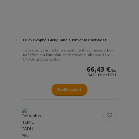
FP75 Dvojité 140kg lano s tlmičom Portwest
Toto obojstranné lano obsahuje tlmič nárazov, hák
na lešenie a karabínu. Je testované, aby vydržalo
140KG užívateľa.Vlas...
66,43 €
/
ks
54,01 €
bez DPH
Zvoliť variant