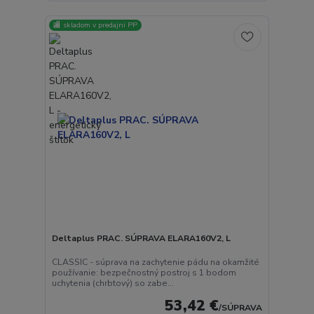
🏬 skladom v predajni PP
Deltaplus PRAC. SÚPRAVA ELARA160V2, L
CLASSIC - súprava na zachytenie pádu na okamžité
používanie: bezpečnostný postroj s 1 bodom
uchytenia (chrbtový) so zabe...
53,42 €
/
SÚPRAVA