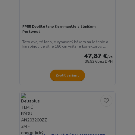
FP55 Dvojité lano Kernmantle s tlmičom
Portwest
Toto dvojité lano je vybavený hákom na lešenie a
karabínou. Je dlhé 180 cm vrátane konektorov. ...
47,87 €
/
ks
38,92 €
bez DPH
Zvoliť variant