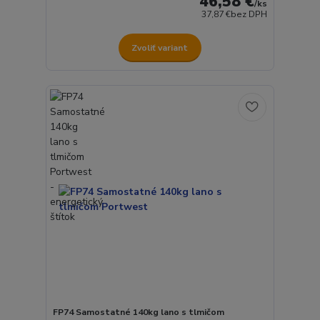
46,58 €
/
ks
37,87 €
bez DPH
Zvoliť variant
FP74 Samostatné 140kg lano s tlmičom