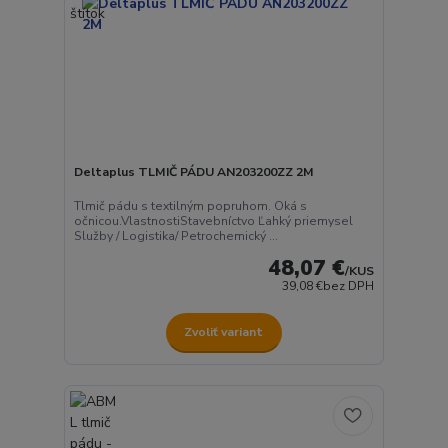
Deltaplus TLMIČ PÁDU AN203200ZZ 2M
Tlmič pádu s textilným popruhom. Oká s
očnicou.VlastnostiStavebníctvo Ľahký priemysel
Služby / Logistika/ Petrochemický ...
48,07 €
/
KUS
39,08 €
bez DPH
Zvoliť variant