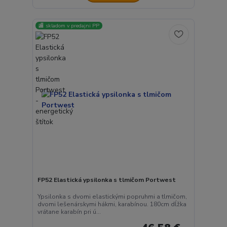
🏬 skladom v predajni PP
FP52 Elastická ypsilonka s tlmičom Portwest
Ypsilonka s dvomi elastickými popruhmi a tlmičom,
dvomi lešenárskymi hákmi, karabínou. 180cm dĺžka
vrátane karabín pri ú...