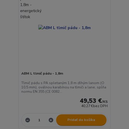
ABM L tlmič pádu - 1,8m
Tlmič pádu s PA spletaným 1,8 m dlhým lanom (O
10,5 mm), oválnou karabínou na tlmiči a lane, spĺňa
normu EN 355 (CE 0082...
49,53 €
/
KS
40,27 €
bez DPH
Pridať do košíka