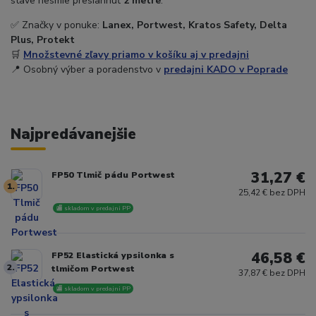
stave nesmie presiahnuť
2 metre
.
✅ Značky v ponuke:
Lanex, Portwest, Kratos Safety, Delta
Plus, Protekt
🛒
Množstevné zľavy priamo v košíku aj v predajni
📍 Osobný výber a poradenstvo v
predajni KADO v Poprade
Najpredávanejšie
31,27 €
FP50 Tlmič pádu Portwest
1.
25,42 € bez DPH
🏬 skladom v predajni PP
46,58 €
FP52 Elastická ypsilonka s
2.
tlmičom Portwest
37,87 € bez DPH
🏬 skladom v predajni PP