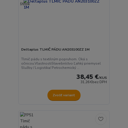
Deltaplus TLMIČ PÁDU AN203100ZZ 1M
Tlmič pádu s textilným popruhom. Oká s
očnicou.VlastnostiStavebníctvo Ľahký priemysel
Služby / Logistika/ Petrochemický ...
38,45 €
/
KUS
31,26 €
bez DPH
Zvoliť variant