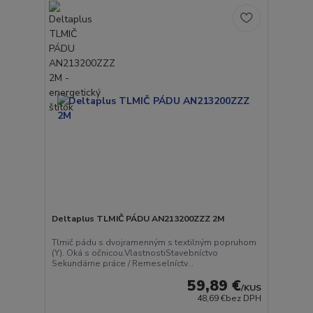
Deltaplus TLMIČ PÁDU AN213200ZZZ 2M
Tlmič pádu s dvojramenným s textilným popruhom
(Y). Oká s očnicou.VlastnostiStavebníctvo
Sekundárne práce / Remeselníctv...
59,89 €
/
KUS
48,69 €
bez DPH