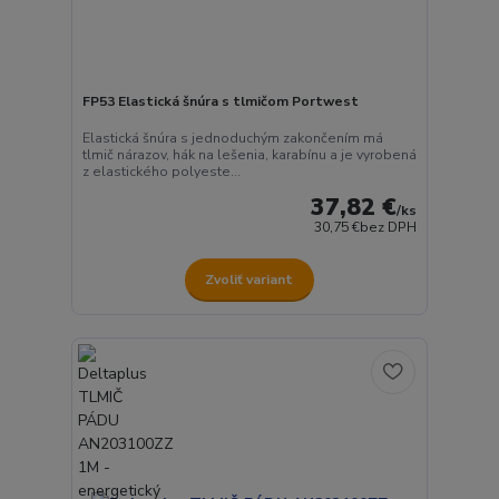
FP53 Elastická šnúra s tlmičom Portwest
Elastická šnúra s jednoduchým zakončením má
tlmič nárazov, hák na lešenia, karabínu a je vyrobená
z elastického polyeste...
37,82 €
/
ks
30,75 €
bez DPH
Zvoliť variant