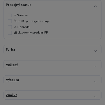
Predajný status
⭐️ Novinka
🏷️ -10% pre registrovaných
⚠️ Dopredaj
🏬 skladom v predajni PP
Farba
Veľkosť
Výrobca
Značka