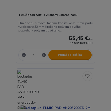
Tlmič pádu ABM s 2 lanami 3 karabínami
Tlmič pádu s dvomi lanami, konštrukcia: - tlmič pádu
vyrobený z 32 mm širokého polyamidového
popruhu, - polyamidové lano...
55,45 €
/
ks
45,08 €
bez DPH
Pridať do košíka