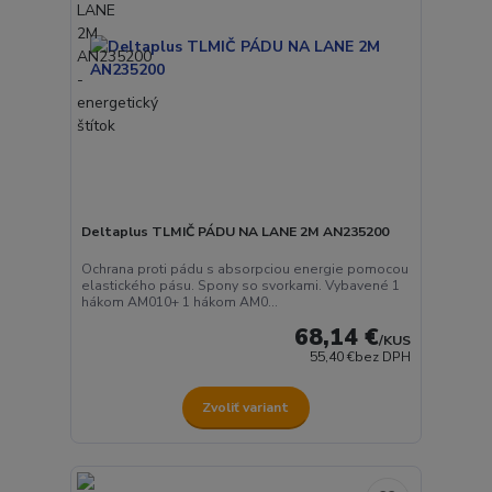
Deltaplus TLMIČ PÁDU NA LANE 2M AN235200
Ochrana proti pádu s absorpciou energie pomocou
elastického pásu. Spony so svorkami. Vybavené 1
hákom AM010+ 1 hákom AM0...
68,14 €
/
KUS
55,40 €
bez DPH
Zvoliť variant