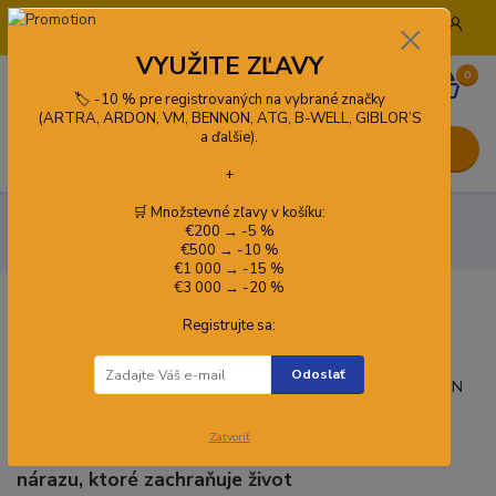
+421 908 772 919
info@pracovneodevykado.sk
VYUŽITE ZĽAVY
0
0,00 €
🏷️ -10 % pre registrovaných na vybrané značky
(ARTRA, ARDON, VM, BENNON, ATG, B-WELL, GIBLOR’S
a ďalšie).
Menu
+
🛒 Množstevné zľavy v košíku:
🔗 Postroje
Tlmiče a zachytávače pádu
Bezpečnostné
€200 → -5 %
Tlmiče pádu
€500 → -10 %
€1 000 → -15 %
€3 000 → -20 %
Bezpečnostné Tlmiče pádu
Registrujte sa:
Odoslať
Zatvoriť
Bezpečnostné tlmiče pádu EN355 – tlmenie
nárazu, ktoré zachraňuje život