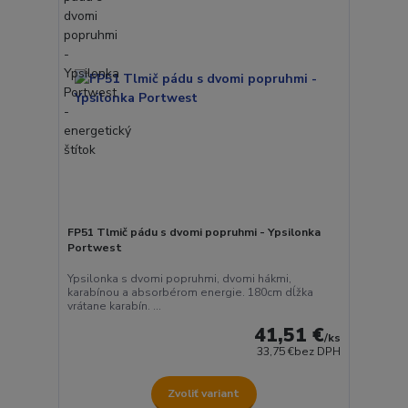
FP51 Tlmič pádu s dvomi popruhmi - Ypsilonka
Portwest
Ypsilonka s dvomi popruhmi, dvomi hákmi,
karabínou a absorbérom energie. 180cm dĺžka
vrátane karabín. ...
41,51 €
/
ks
33,75 €
bez DPH
Zvoliť variant