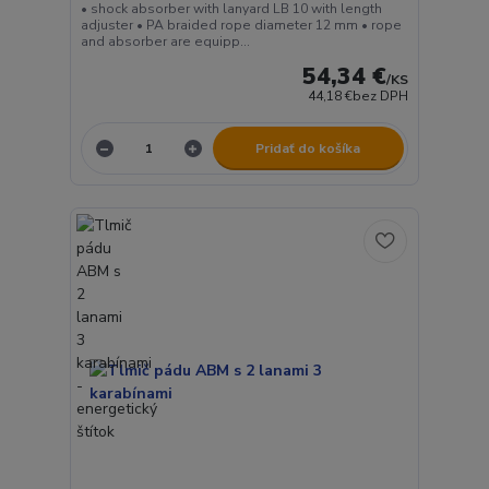
• shock absorber with lanyard LB 10 with length
adjuster • PA braided rope diameter 12 mm • rope
and absorber are equipp...
54,34 €
/
KS
44,18 €
bez DPH
Pridať do košíka