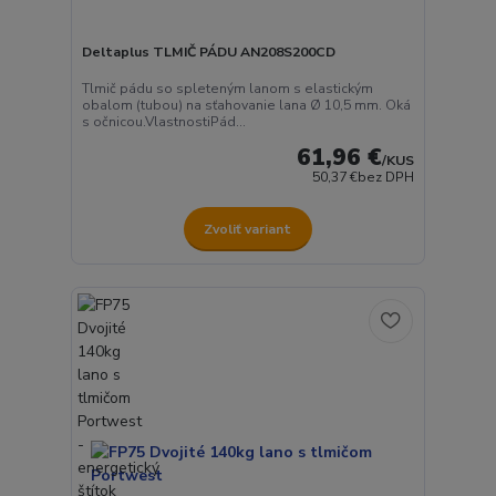
Deltaplus TLMIČ PÁDU AN208S200CD
Tlmič pádu so spleteným lanom s elastickým
obalom (tubou) na sťahovanie lana Ø 10,5 mm. Oká
s očnicou.VlastnostiPád...
61,96 €
/
KUS
50,37 €
bez DPH
Zvoliť variant