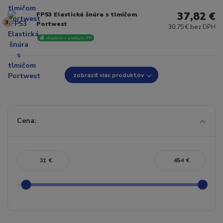
37,82 €
FP53 Elastická šnúra s tlmičom
3.
Portwest
30,75 € bez DPH
🏬 skladom v predajni PP
zobraziť viac produktov
Cena:
€
€