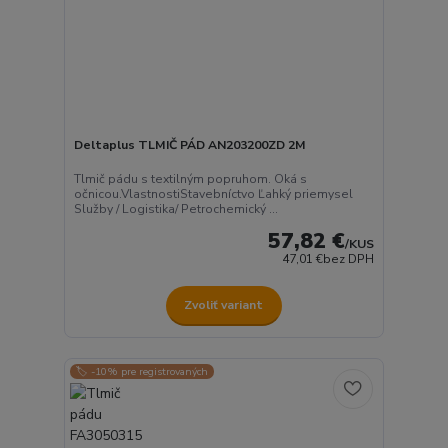
Deltaplus TLMIČ PÁD AN203200ZD 2M
Tlmič pádu s textilným popruhom. Oká s
očnicou.VlastnostiStavebníctvo Ľahký priemysel
Služby / Logistika/ Petrochemický ...
57,82 €
/
KUS
47,01 €
bez DPH
Zvoliť variant
🏷️ -10% pre registrovaných