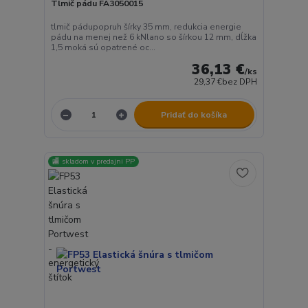
Tlmič pádu FA3050015
tlmič pádupopruh šírky 35 mm, redukcia energie
pádu na menej než 6 kNlano so šírkou 12 mm, dĺžka
1,5 moká sú opatrené oc...
36,13 €
/
ks
29,37 €
bez DPH
Pridať do košíka
🏬 skladom v predajni PP