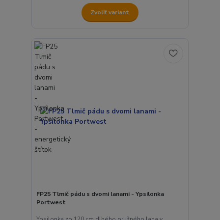
Zvoliť variant
FP25 Tlmič pádu s dvomi lanami - Ypsilonka
Portwest
Ypsilonka zo 120 cm dlhého pružného lana v