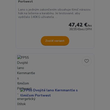
Portwest
Lano s jedným zakončením obsahuje tlmič nárazov,
hák na lešenia a karabínu. Je testované, aby
vydržalo 140KG užívateľa. ...
47,42 €
/
ks
38,55 €
bez DPH
Zvoliť variant