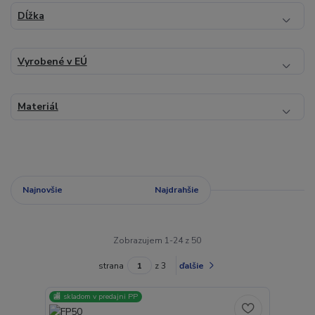
Dĺžka
Vyrobené v EÚ
Materiál
Najnovšie
Najlacnejšie
Najdrahšie
Zobrazujem 1-24 z 50
strana
z 3
ďalšie
🏬 skladom v predajni PP