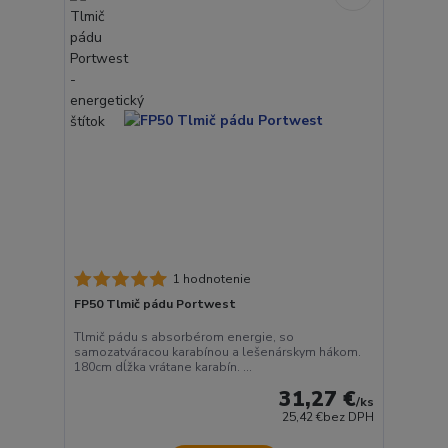
1 hodnotenie
FP50 Tlmič pádu Portwest
Tlmič pádu s absorbérom energie, so
samozatváracou karabínou a lešenárskym hákom.
180cm dĺžka vrátane karabín. ...
31,27 €
/
ks
25,42 €
bez DPH