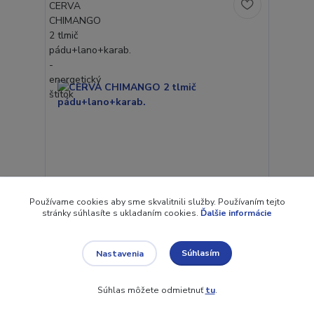
Používame cookies aby sme skvalitnili služby. Používaním tejto
CERVA CHIMANGO 2 tlmič pádu+lano+karab.
stránky súhlasíte s ukladaním cookies.
Ďalšie informácie
CHIMANGO je vyrobený z 27mm polyesterového
popruhu a tlmiča energie, ktorý obmedzuje silu
nárazu pod 6 kN. Fyzicky spája...
Súhlasím
Nastavenia
69,56 €
/
KS
56,55 €
bez DPH
Súhlas môžete odmietnuť
tu
.