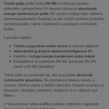
Tlmiče pádu
podľa normy
EN 355
sú kľúčovým prvkom
výškového zabezpečenia. Ich hlavnou úlohou je
absorbovať
energiu vzniknutú pri páde
, čím výrazne znižujú riziko vážneho
zranenia používateľa. Používajú sa ako súčasť systému osobného
zachytenia pádu, najmä v kombinácii s postrojom a kotviacim
bodom.
V ponuke nájdete:
Tlmiče s popruhom alebo lanom
(v rôznych dĺžkach)
Jednoduché aj dvojité ramenné konfigurácie (Y)
Varianty s
integrovanými karabínami alebo hákmi
Kompatibilné so systémami EN 361 (postroje), EN 354
(laná) a EN 362 (karabíny)
Tlmiče pádu sú navrhnuté tak, aby sa pri páde
aktivovali
roztrhnutím absorbéra
, čím dochádza k tlmeniu nárazu a
ochrane chrbtice, panvy a ďalších častí tela. Vhodné na prácu na
lešeniach, strechách, rebríkoch, stožiaroch či vo výškach nad
hĺbkou.
📏 Upozornenie: celková dĺžka systému s tlmičom v napnutom