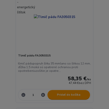
Tlmič pádu FA3050315
tlmič pádupopruh šírky 35 mmlano so šírkou 12 mm,
dĺžka 1,5 moká sú opatrené ochranou proti
opotrebeniuzošitie je opatre...
58,35 €
/
ks
47,44 €
bez DPH
Pridať do košíka