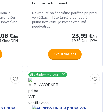
Endurance Portwest
akom je
Navrhnuté na špeciálne použitie pri práci
ávanejšej
vo výškach. Táto ľahká a pohodlná
 inovatívne
prilba bez kšiltu je kompaktná, má
neodvetra...
,06 €
23,99 €
/
ks
/
ks
5 €
bez DPH
19,50 €
bez DPH
Zvoliť variant
🏬 skladom v predajni PP