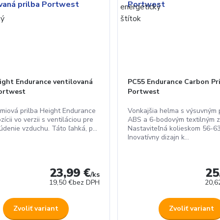
ight Endurance ventilovaná
PC55 Endurance Carbon Pr
Portwest
Portwest
miová prilba Height Endurance
Vonkajšia helma s výsuvným 
ozícii vo verzii s ventiláciou pre
ABS a 6-bodovým textilným z
údenie vzduchu. Táto ľahká, p...
Nastaviteľná kolieskom 56-6
Inovatívny dizajn k...
23,99 €
25
/
ks
19,50 €
bez DPH
20,6
Zvoliť variant
Zvoliť variant