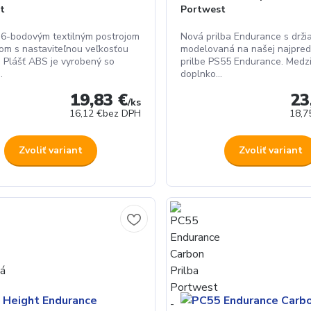
t
Portwest
o 6-bodovým textilným postrojom
Nová prilba Endurance s drži
kom s nastaviteľnou veľkosťou
modelovaná na našej najpred
 Plášť ABS je vyrobený so
prilbe PS55 Endurance. Medzi
.
doplnko...
19,83 €
23
/
ks
16,12 €
bez DPH
18,7
Zvoliť variant
Zvoliť variant