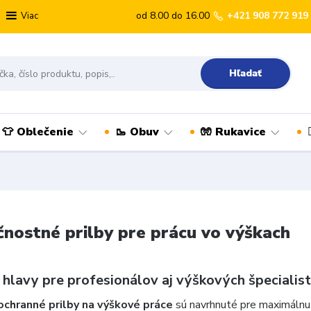
od 8.00 do 16.00
+421 908 772 919
Viac
Hľadať
👕 Oblečenie
🥾 Obuv
🧤 Rukavice
nostné prilby pre prácu vo výškach
hlavy pre profesionálov aj výškových špecialis
ochranné prilby na výškové práce
sú navrhnuté pre maximálnu 