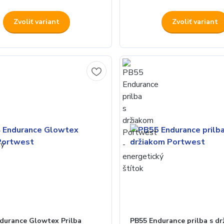
Zvoliť variant
Zvoliť variant
durance Glowtex Prilba
PB55 Endurance prilba s d