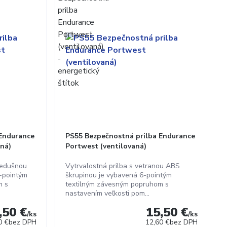
 Endurance
PS55 Bezpečnostná prilba Endurance
aná)
Portwest (ventilovaná)
iedušnou
Vytrvalostná prilba s vetranou ABS
-pointým
škrupinou je vybavená 6-pointým
m s
textilným závesným popruhom s
nastavením veľkosti pom...
,50 €
15,50 €
/
ks
/
ks
0 €
bez DPH
12,60 €
bez DPH