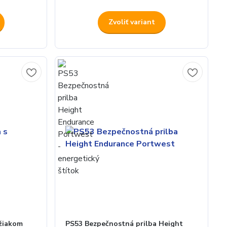
Zvoliť variant
ržiakom
PS53 Bezpečnostná prilba Height