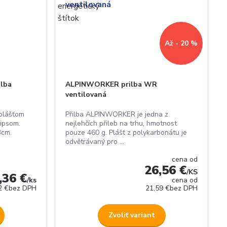
Až - 20 %
ilba
ALPINWORKER prilba WR
ventilovaná
plášťom
Přilba ALPINWORKER je jedna z
ipsom.
nejlehčích přileb na trhu, hmotnost
3cm.
pouze 460 g. Plášť z polykarbonátu je
odvětrávaný pro ...
cena od
26,56 €
/
KS
,36 €
/
ks
cena od
2 €
bez DPH
21,59 €
bez DPH
Zvoliť variant