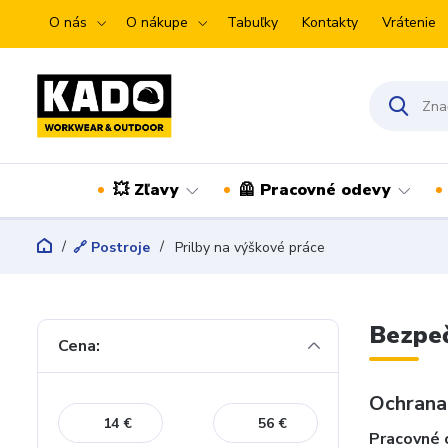
O nás
O nákupe
Tabuľky
Kontakty
Vrátenie
💥 Zľavy
🦺 Pracovné odevy
🔗 Postroje
Prilby na výškové práce
Bezpeč
Cena:
Ochrana 
€
€
Pracovné 