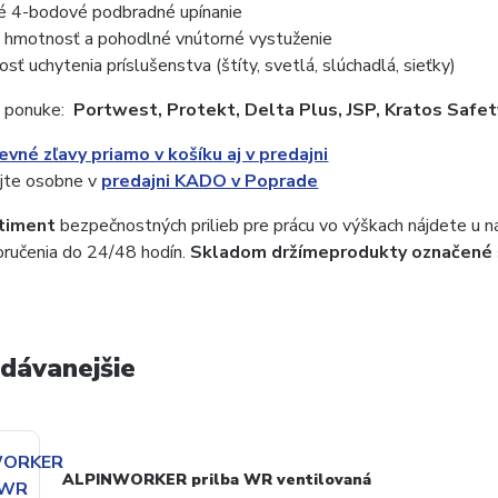
é 4-bodové podbradné upínanie
 hmotnosť a pohodlné vnútorné vystuženie
sť uchytenia príslušenstva (štíty, svetlá, slúchadlá, sieťky)
 ponuke:
Portwest, Protekt, Delta Plus, JSP, Kratos Safet
vné zľavy priamo v košíku aj v predajni
jte osobne v
predajni KADO v Poprade
rtiment
bezpečnostných prilieb pre prácu vo výškach nájdete u 
ručenia do 24/48 hodín.
Skladom držíme
produkty označené
dávanejšie
ALPINWORKER prilba WR ventilovaná