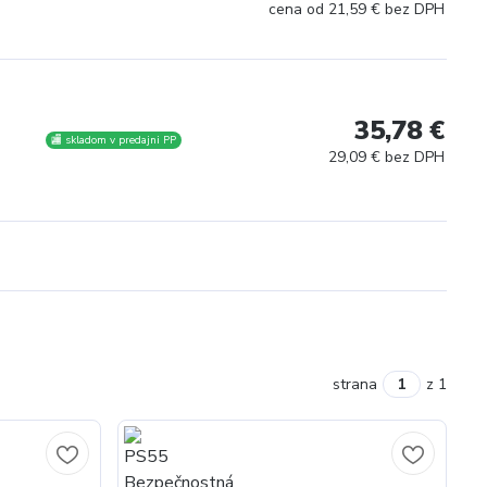
cena od
21,59 € bez DPH
35,78 €
🏬 skladom v predajni PP
29,09 € bez DPH
strana
z 1