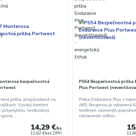
nterosa bezpečnostná
PS54 Bezpečnostná prilba
Portwest
Plus Portwest (neventilov
ená prilba, prispôsobená na
Prilba Endurance Plus s nepr
 výškach. Vysoký komfort
ABS škrupinou je vybavená 6
z polyetylénu, šesťbodový
textilným závesným popruho
spona. ...
nastavením veľkos...
14,29 €
15
/
ks
11,62 €
bez DPH
12,6