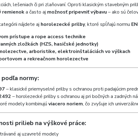
ciách, lešeniach či pri zlaňovaní. Oproti klasickým stavebným pr
ý remienok
a často aj
možnosť pripevniť výbavu
– ako sú čelovk
kategórii nájdete aj
horolezecké prilby
, ktoré spĺňajú normu
EN
vom prístupe a rope access technike
ranných zložkách (HZS, hasičské jednotky)
molezectve, arboristike, elektroinštaláciách vo výškach
portovom a rekreačnom horolezectve
by podľa normy:
97
– klasické priemyselné prilby s ochranou proti padajúcim pr
2492
– horolezecké prilby s ochranou aj pri bočných a zadných 
toré modely kombinujú
viacero noriem
, čo zvyšuje ich univerzáln
nosti prilieb na výškové práce:
rávané aj uzavreté modely