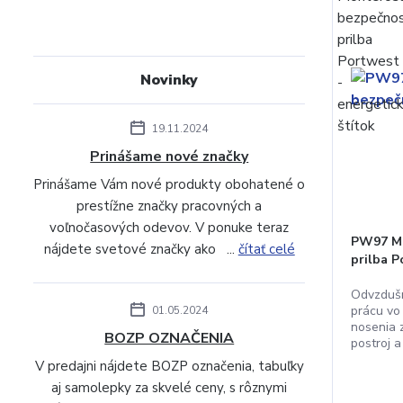
Novinky
19.11.2024
Prinášame nové značky
Prinášame Vám nové produkty obohatené o
prestížne značky pracovných a
voľnočasových odevov. V ponuke teraz
PW97 Mo
nájdete svetové značky ako ...
čítať celé
prilba 
Odvzdušn
prácu vo
01.05.2024
nosenia 
BOZP OZNAČENIA
postroj a 
V predajni nájdete BOZP označenia, tabuľky
aj samolepky za skvelé ceny, s rôznymi