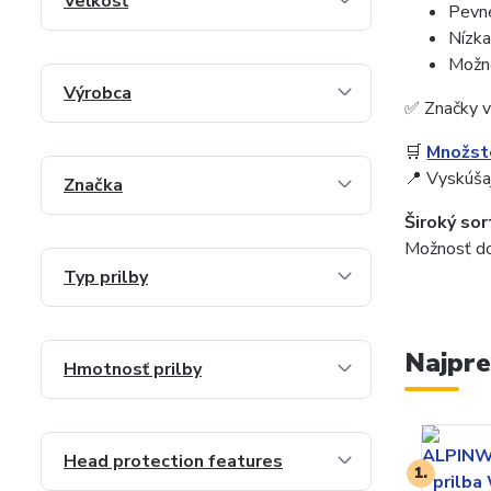
Veľkosť
Pevn
Nízka
Možno
Výrobca
✅ Značky v
🛒
Množste
📍 Vyskúša
Značka
Široký so
Možnosť do
Typ prilby
Najpre
Hmotnosť prilby
Head protection features
1.