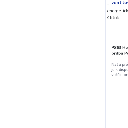
PS63 He
prilba 
Naša pré
je k disp
väčšie pr