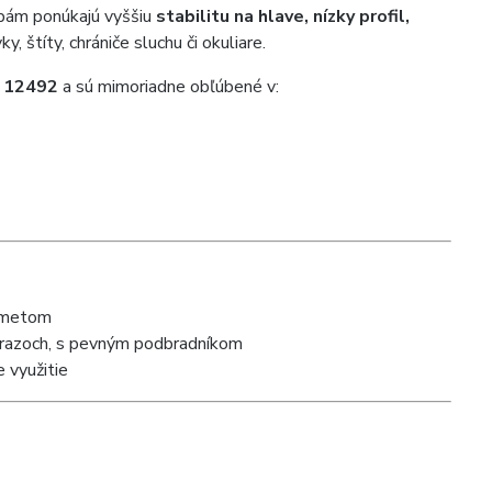
ilbám ponúkajú vyššiu
stabilitu na hlave, nízky profil,
y, štíty, chrániče sluchu či okuliare.
 12492
a sú mimoriadne obľúbené v:
edmetom
nárazoch, s pevným podbradníkom
e využitie