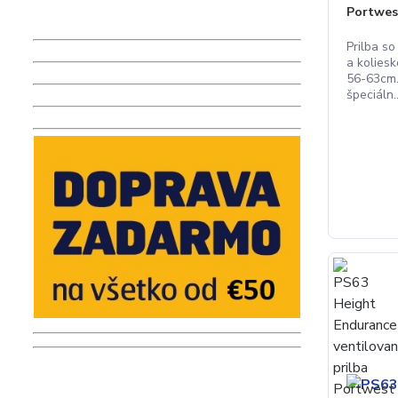
Portwes
Prilba s
a kolies
56-63cm.
špeciáln..