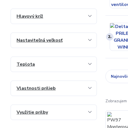
Hlavový kríž
2.
Nastaviteľná veľkosť
Teplota
Najnovši
Vlastnosti prilieb
Zobrazujem 
Využitie prilby