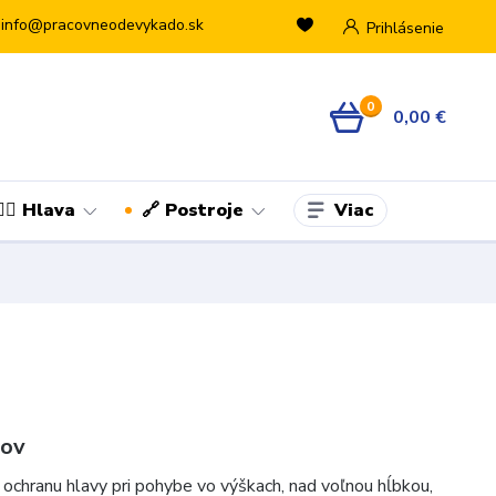
info@pracovneodevykado.sk
Prihlásenie
0
0,00 €
Viac
👷‍♂️ Hlava
🔗 Postroje
tov
ochranu hlavy pri pohybe vo výškach, nad voľnou hĺbkou,