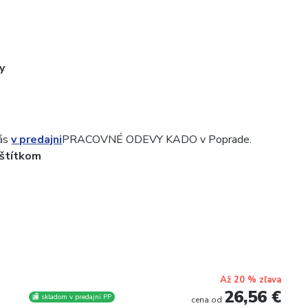
y
nás
v predajni
PRACOVNÉ ODEVY KADO v Poprade.
 štítkom
Až 20 % zľava
26,56 €
🏬 skladom v predajni PP
cena od