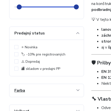
na konštruk
podbradn
💡 V tejto 
lano
Predajný status
zách
stro
aj v
š
⭐️ Novinka
🏷️ -10% pre registrovaných
⚠️ Dopredaj
🛡️ Pril
🏬 skladom v predajni PP
EN 3
EN 1
Niek
Farba
🔧 Vlast
Odvet