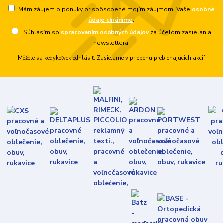
Mám záujem o ponuky prispôsobené mojím záujmom. Vaše
osobné
údaje chránime
.
Súhlasím so
spracovaním osobných údajov
za účelom zasielania
newslettera.
Môžete sa kedykoľvek odhlásiť. Zasielame v priebehu prebiehajúcich akcií