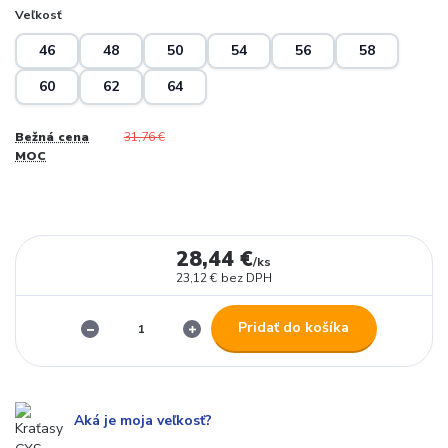
Veľkosť
46
48
50
54
56
58
60
62
64
Bežná cena
31,76 €
MOC
28,44 €
/
ks
23,12 €
bez DPH
Pridať do košíka
Aká je moja veľkosť?