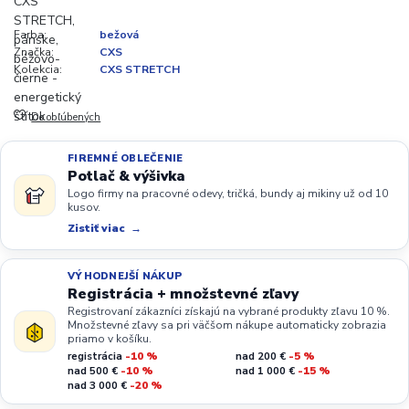
Farba:
bežová
Značka:
CXS
Kolekcia:
CXS STRETCH
Do obľúbených
FIREMNÉ OBLEČENIE
Potlač & výšivka
Logo firmy na pracovné odevy, tričká, bundy aj mikiny už od 10
kusov.
Zistiť viac
VÝHODNEJŠÍ NÁKUP
Registrácia + množstevné zľavy
Registrovaní zákazníci získajú na vybrané produkty zľavu 10 %.
Množstevné zľavy sa pri väčšom nákupe automaticky zobrazia
priamo v košíku.
registrácia
-10 %
nad 200 €
-5 %
nad 500 €
-10 %
nad 1 000 €
-15 %
nad 3 000 €
-20 %