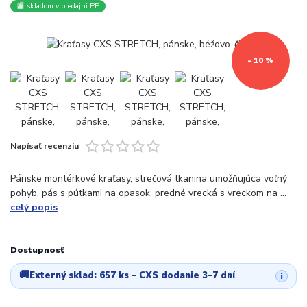
🏬 skladom v predajni PP
- 10 %
Napísať recenziu
Pánske montérkové kraťasy, strečová tkanina umožňujúca voľný
pohyb, pás s pútkami na opasok, predné vrecká s vreckom na ...
celý popis
Dostupnosť
🚚
Externý sklad:
657 ks
– CXS dodanie 3–7 dní
i