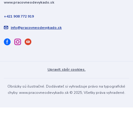
www.pracovneodevykado.sk
+421 908 772 919
info@pracovneodevykado.sk
Upravit sběr cookies.
Obrázky sú ilustračné. Dodávateľ si vyhradzuje právo na typografické
chyby. www.pracovneodevykado.sk © 2025, Všetky práva vyhradené.