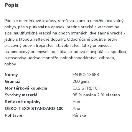
Popis
Pánske montérkové kraťasy, strečová tkanina umožňujúca voľný
pohyb, pás s pútkami na opasok, predné vrecká s vreckom na
zips, multifunkčné vrecká na oboch stranách, dve zadné vrecká -
jedno s klopou, reflexné doplnky. Odporúčané použitie: letný
pracovný odev, strojárstvo, stavebníctvo, ľahký priemysel,
automobilový priemysel, logistika, skladová manipulácia, spedícia,
autoservisy, údržba, montáže, poľnohospodárstvo, záhrada,
hobby.
Normy
EN ISO 13688
Gramáž
250 g/m2
Montérková kolekcia
CXS STRETCH
Svrchný materiál
98 % bavlna 2 % elastan
Reflexné doplnky
Ano
OEKO-TEX® STANDARD 100
Ano
Pohlavie
Pánske