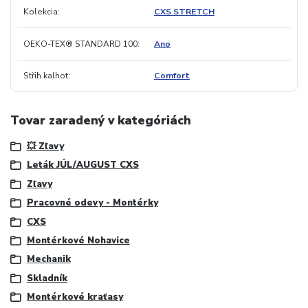
Kolekcia
CXS STRETCH
OEKO-TEX® STANDARD 100
Ano
Střih kalhot
Comfort
Tovar zaradený v kategóriách
💥 Zľavy
Leták JÚL/AUGUST CXS
Zľavy
Pracovné odevy - Montérky
CXS
Montérkové Nohavice
Mechanik
Skladník
Montérkové kraťasy