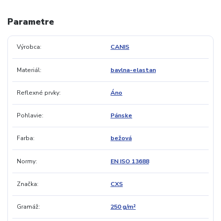
Parametre
Výrobca
CANIS
Materiál
bavlna-elastan
Reflexné prvky
Áno
Pohlavie
Pánske
Farba
bežová
Normy
EN ISO 13688
Značka
CXS
Gramáž
250 g/m²