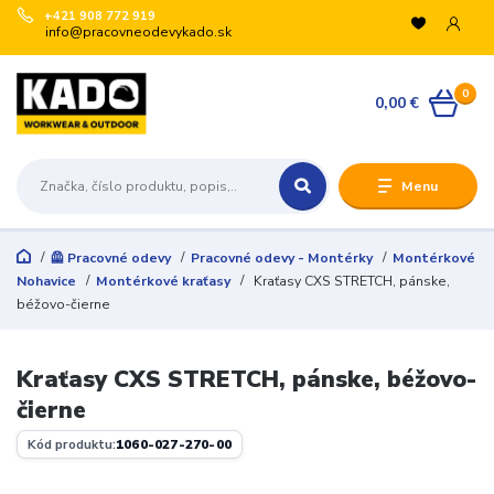
+421 908 772 919
info@pracovneodevykado.sk
0
0,00 €
Menu
🦺 Pracovné odevy
Pracovné odevy - Montérky
Montérkové
Nohavice
Montérkové kraťasy
Kraťasy CXS STRETCH, pánske,
béžovo-čierne
Kraťasy CXS STRETCH, pánske, béžovo-
čierne
Kód produktu:
1060-027-270-00