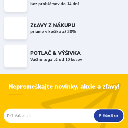
bez problémov do 14 dní
ZĽAVY Z NÁKUPU
priamo v košíku až 30%
POTLAČ & VÝŠIVKA
Vášho loga už od 10 kusov
Nepremeškajte novinky, akcie a zľavy!
Prihlásiť sa