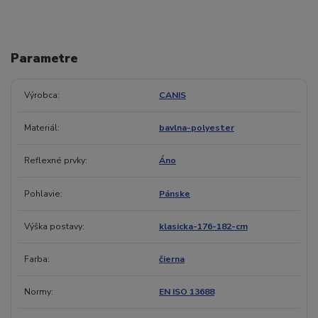
Parametre
Výrobca
CANIS
Materiál
bavlna-polyester
Reflexné prvky
Áno
Pohlavie
Pánske
Výška postavy
klasicka-176-182-cm
Farba
čierna
Normy
EN ISO 13688