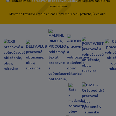
Súhlasím so
spracovaním osobných údajov
za účelom zasielania
newslettera.
Môžete sa kedykoľvek odhlásiť. Zasielame v priebehu prebiehajúcich akcií