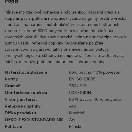
Popis
Pánske montérkové nohavice s náprsenkou, náprsné vrecká s
klopami, pás s pútkami na opasok, vzadu do gumy, predné vrecká
s pútkami na náradie, multifunkčné vrecká na oboch stranách,
kolená zosilnené 600D polyesterom s možnosťou vloženia
kolenných výstuží, dve zadné vrecká, jedno na suchý zips, traky s
gumou vzadu, reflexné doplnky. Odporúčané použitie:
stavebníctvo, strojárstvo, ľahký priemysel, automobilový
priemysel, logistika, skladová manipulácia, špedícia, autoservisy,
údržba, montáže, poľnohospodárstvo, záhrada, hobby.
Materiálové zloženie
60% bavlna, 40% polyester
Normy
EN ISO 13688
Gramáž
280 g/m2
Montérková kolekcia
CXS ORION
Vrchný materiál
60 % bavlna 40 % polyester
Reflexné doplnky
Áno
Dĺžka produktu
Klasická
OEKO-TEX® STANDARD 100
Áno
Pohlavie
Pánske