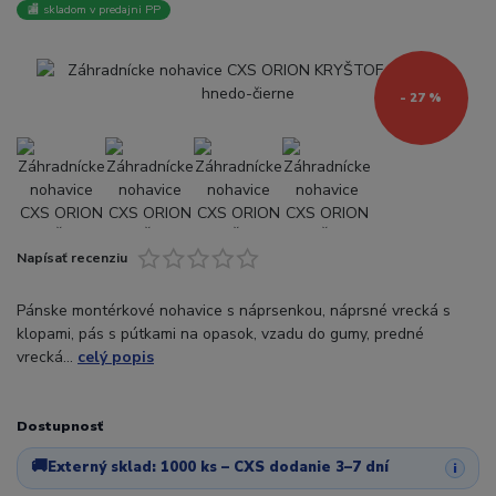
🏬 skladom v predajni PP
- 27 %
Napísať recenziu
Pánske montérkové nohavice s náprsenkou, náprsné vrecká s
klopami, pás s pútkami na opasok, vzadu do gumy, predné
vrecká...
celý popis
Dostupnosť
🚚
Externý sklad:
1000 ks
– CXS dodanie 3–7 dní
i