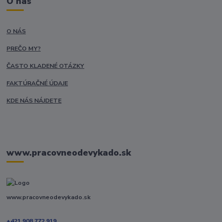
O nás
O NÁS
PREČO MY?
ČASTO KLADENÉ OTÁZKY
FAKTÚRAČNÉ ÚDAJE
KDE NÁS NÁJDETE
www.pracovneodevykado.sk
www.pracovneodevykado.sk
+421 908 772 919