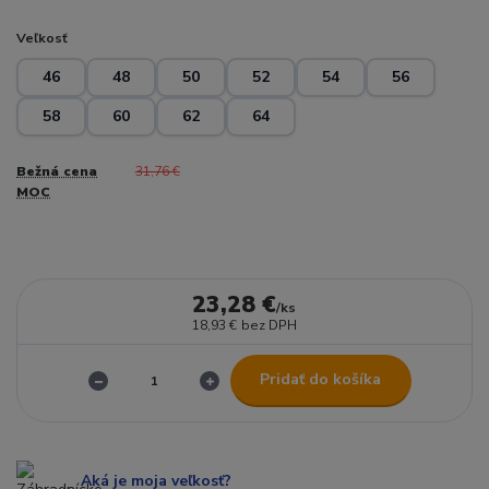
Veľkosť
46
48
50
52
54
56
58
60
62
64
Bežná cena
31,76 €
MOC
23,28 €
/
ks
18,93 €
bez DPH
Pridať do košíka
Aká je moja veľkosť?