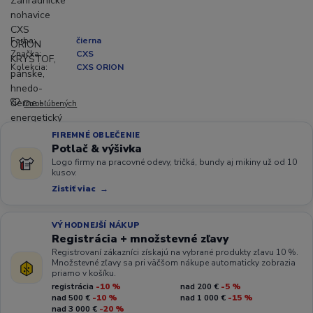
Farba:
čierna
Značka:
CXS
Kolekcia:
CXS ORION
Do obľúbených
FIREMNÉ OBLEČENIE
Potlač & výšivka
Logo firmy na pracovné odevy, tričká, bundy aj mikiny už od 10
kusov.
Zistiť viac
VÝHODNEJŠÍ NÁKUP
Registrácia + množstevné zľavy
Registrovaní zákazníci získajú na vybrané produkty zľavu 10 %.
Množstevné zľavy sa pri väčšom nákupe automaticky zobrazia
priamo v košíku.
registrácia
-10 %
nad 200 €
-5 %
nad 500 €
-10 %
nad 1 000 €
-15 %
nad 3 000 €
-20 %