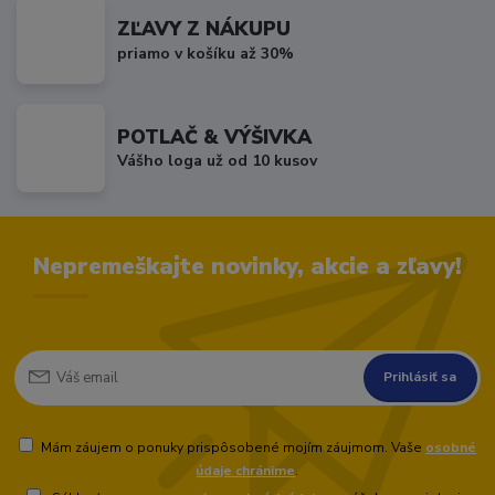
ZĽAVY Z NÁKUPU
priamo v košíku až 30%
POTLAČ & VÝŠIVKA
Vášho loga už od 10 kusov
Nepremeškajte novinky, akcie a zľavy!
Prihlásiť sa
Mám záujem o ponuky prispôsobené mojím záujmom. Vaše
osobné
údaje chránime
.