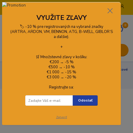
+421 908 772 919
info@pracovneodevykado.sk
VYUŽITE ZĽAVY
0
🏷️ -10 % pre registrovaných na vybrané značky
0,00 €
(ARTRA, ARDON, VM, BENNON, ATG, B-WELL, GIBLOR’S
a ďalšie).
+
Menu
🛒 Množstevné zľavy v košíku:
€200 → -5 %
€500 → -10 %
🦺 Pracovné odevy
Pracovné odevy - Montérky
Montérkové
€1 000 → -15 %
Nohavice
Nohavice s náprsenkou
Záhradnícke nohavice CXS
€3 000 → -20 %
ORION KRYŠTOF, pánske, hnedo-čierne
Registrujte sa:
Záhradnícke nohavice CXS ORION
Odoslať
KRYŠTOF, pánske, hnedo-čierne
Zatvoriť
Kód produktu:
1030-003-610-00