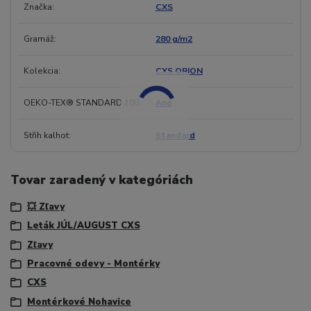
Značka
CXS
Gramáž
280 g/m2
Kolekcia
CXS ORION
OEKO-TEX® STANDARD 100
Ano
Střih kalhot
Standard
Tovar zaradený v kategóriách
💥 Zľavy
Leták JÚL/AUGUST CXS
Zľavy
Pracovné odevy - Montérky
CXS
Montérkové Nohavice