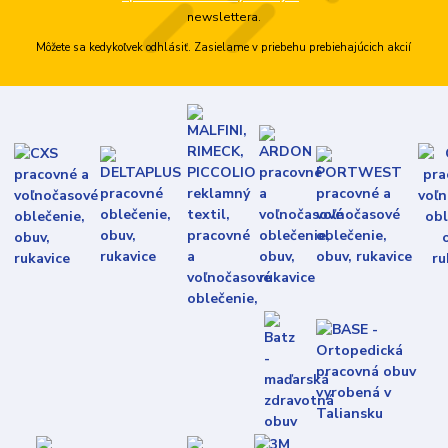
newslettera.
Môžete sa kedykoľvek odhlásiť. Zasielame v priebehu prebiehajúcich akcií