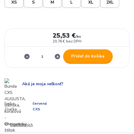
XS
S
M
L
XL
2XL
25,53 €
/
ks
20,76 €
bez DPH
Pridať do košíka
Aká je moja veľkosť?
Farba:
červená
Značka:
CXS
Do obľúbených