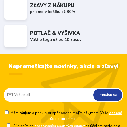
ZĽAVY Z NÁKUPU
priamo v košíku až 30%
POTLAČ & VÝŠIVKA
Vášho loga už od 10 kusov
Nepremeškajte novinky, akcie a zľavy!
Prihlásiť sa
Mám záujem o ponuky prispôsobené mojím záujmom. Vaše
osobné
údaje chránime
.
Súhlasím so
spracovaním osobných údajov
za účelom zasielania