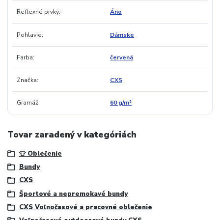
Reflexné prvky
Áno
Pohlavie
Dámske
Farba
červená
Značka
CXS
Gramáž
60 g/m²
Tovar zaradený v kategóriách
👕 Oblečenie
Bundy
CXS
Športové a nepremokavé bundy
CXS Voľnočasové a pracovné oblečenie