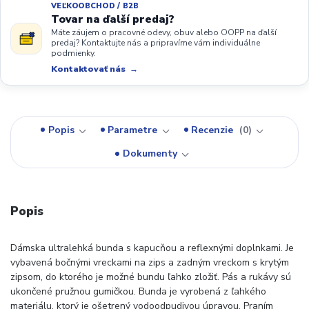
VEĽKOOBCHOD / B2B
Tovar na ďalší predaj?
Máte záujem o pracovné odevy, obuv alebo OOPP na ďalší
predaj? Kontaktujte nás a pripravíme vám individuálne
podmienky.
Kontaktovať nás
Popis
Parametre
Recenzie
0
Dokumenty
Popis
Dámska ultralehká bunda s kapucňou a reflexnými doplnkami. Je
vybavená bočnými vreckami na zips a zadným vreckom s krytým
zipsom, do ktorého je možné bundu ľahko zložiť. Pás a rukávy sú
ukončené pružnou gumičkou. Bunda je vyrobená z ľahkého
materiálu, ktorý je ošetrený vodoodpudivou úpravou. Praním