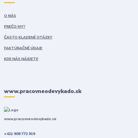
O NÁS
PREČO MY?
ČASTO KLADENÉ OTÁZKY
FAKTÚRAČNÉ ÚDAJE
KDE NÁS NÁJDETE
www.pracovneodevykado.sk
www.pracovneodevykado.sk
+421 908 772 919