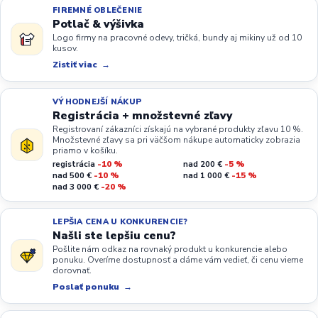
FIREMNÉ OBLEČENIE
Potlač & výšivka
Logo firmy na pracovné odevy, tričká, bundy aj mikiny už od 10
kusov.
Zistiť viac
VÝHODNEJŠÍ NÁKUP
Registrácia + množstevné zľavy
Registrovaní zákazníci získajú na vybrané produkty zľavu 10 %.
Množstevné zľavy sa pri väčšom nákupe automaticky zobrazia
priamo v košíku.
registrácia
-10 %
nad 200 €
-5 %
nad 500 €
-10 %
nad 1 000 €
-15 %
nad 3 000 €
-20 %
LEPŠIA CENA U KONKURENCIE?
Našli ste lepšiu cenu?
Pošlite nám odkaz na rovnaký produkt u konkurencie alebo
ponuku. Overíme dostupnosť a dáme vám vedieť, či cenu vieme
dorovnať.
Poslať ponuku