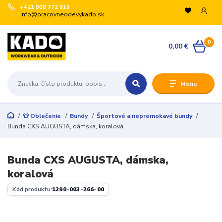
+421 908 772 919
info@pracovneodevykado.sk
0
0,00 €
Menu
👕 Oblečenie
Bundy
Športové a nepremokavé bundy
Bunda CXS AUGUSTA, dámska, koralová
Bunda CXS AUGUSTA, dámska,
koralová
Kód produktu:
1290-003-266-00