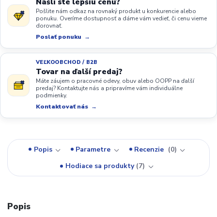
Našli ste lepšiu cenu?
Pošlite nám odkaz na rovnaký produkt u konkurencie alebo
ponuku. Overíme dostupnosť a dáme vám vedieť, či cenu vieme
dorovnať.
Poslať ponuku
VEĽKOOBCHOD / B2B
Tovar na ďalší predaj?
Máte záujem o pracovné odevy, obuv alebo OOPP na ďalší
predaj? Kontaktujte nás a pripravíme vám individuálne
podmienky.
Kontaktovať nás
Popis
Parametre
Recenzie
0
Hodiace sa produkty
7
Popis