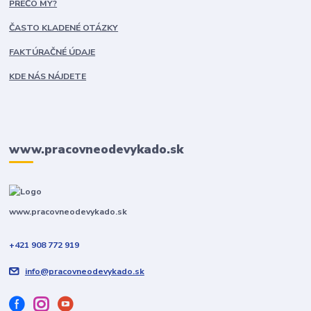
PREČO MY?
ČASTO KLADENÉ OTÁZKY
FAKTÚRAČNÉ ÚDAJE
KDE NÁS NÁJDETE
www.pracovneodevykado.sk
www.pracovneodevykado.sk
+421 908 772 919
info@pracovneodevykado.sk