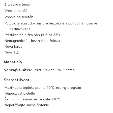
1 vrecko s lemom
Vrecko na nôž
Vrecko na telefón
Polovične elastický pás pre bezpečné a pohodlné nosenie
CE certifikované
Predĺžiteľná dĺžka nôh (31" až 33")
Nemagnetické - bez niklu a železa
Nová farba
Nový štýl
Materiály
Vonkajšia látka:
98% Bavlna, 2% Elastan
Starostlivosť
Maximálna teplota prania 40°C, mierny program
Nepoužívať bielidlo
Žehliť pri maximálnej teplote 110°C
Nepoužívajte suché čistenie