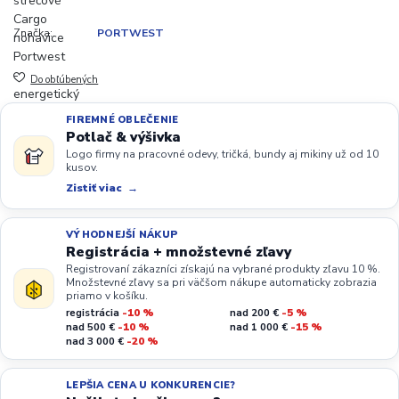
Značka:
PORTWEST
Do obľúbených
FIREMNÉ OBLEČENIE
Potlač & výšivka
Logo firmy na pracovné odevy, tričká, bundy aj mikiny už od 10
kusov.
Zistiť viac
VÝHODNEJŠÍ NÁKUP
Registrácia + množstevné zľavy
Registrovaní zákazníci získajú na vybrané produkty zľavu 10 %.
Množstevné zľavy sa pri väčšom nákupe automaticky zobrazia
priamo v košíku.
registrácia
-10 %
nad 200 €
-5 %
nad 500 €
-10 %
nad 1 000 €
-15 %
nad 3 000 €
-20 %
LEPŠIA CENA U KONKURENCIE?