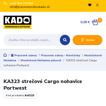
+421 908 772 919
info@pracovneodevykado.sk
0
0,00 €
Menu
🦺 Pracovné odevy
Pracovné odevy - Montérky
Montérkové
Nohavice
Monérkové Nohavice pásové
KA323 strečové Cargo
nohavice Portwest
KA323 strečové Cargo nohavice
Portwest
Kód produktu:
KA323