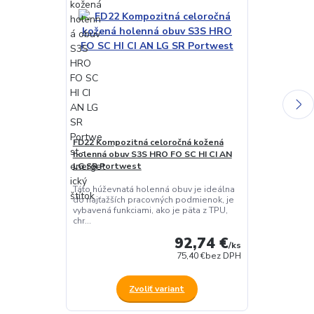
FD22 Kompozitná celoročná kožená
KA322 KX3 Ca
holenná obuv S3S HRO FO SC HI CI AN
Moderné džogi
LG SR Portwest
poskytujú neu
flexibilitu. V
Táto húževnatá holenná obuv je ideálna
odolnosť, zat..
do najťažších pracovných podmienok, je
vybavená funkciami, ako je päta z TPU,
chr...
92,74 €
/
ks
75,40 €
bez DPH
Zvoliť variant