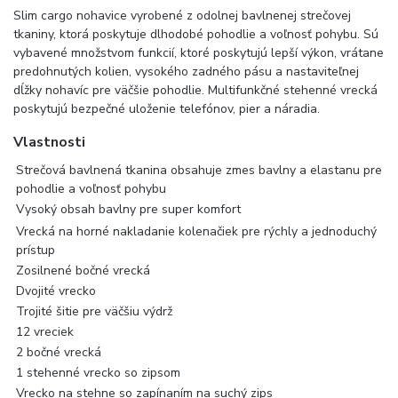
Slim cargo nohavice vyrobené z odolnej bavlnenej strečovej
tkaniny, ktorá poskytuje dlhodobé pohodlie a voľnosť pohybu. Sú
vybavené množstvom funkcií, ktoré poskytujú lepší výkon, vrátane
predohnutých kolien, vysokého zadného pásu a nastaviteľnej
dĺžky nohavíc pre väčšie pohodlie. Multifunkčné stehenné vrecká
poskytujú bezpečné uloženie telefónov, pier a náradia.
Vlastnosti
Strečová bavlnená tkanina obsahuje zmes bavlny a elastanu pre
pohodlie a voľnosť pohybu
Vysoký obsah bavlny pre super komfort
Vrecká na horné nakladanie kolenačiek pre rýchly a jednoduchý
prístup
Zosilnené bočné vrecká
Dvojité vrecko
Trojité šitie pre väčšiu výdrž
12 vreciek
2 bočné vrecká
1 stehenné vrecko so zipsom
Vrecko na stehne so zapínaním na suchý zips