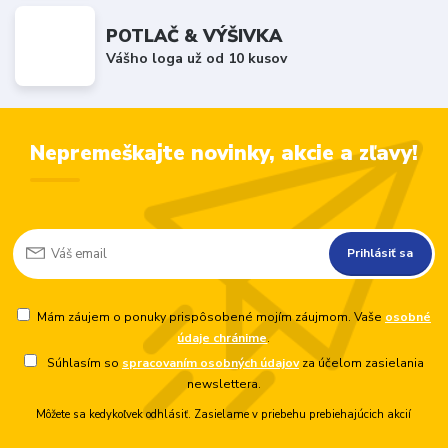
POTLAČ & VÝŠIVKA
Vášho loga už od 10 kusov
Nepremeškajte novinky, akcie a zľavy!
Prihlásiť sa
Mám záujem o ponuky prispôsobené mojím záujmom. Vaše
osobné
údaje chránime
.
Súhlasím so
spracovaním osobných údajov
za účelom zasielania
newslettera.
Môžete sa kedykoľvek odhlásiť. Zasielame v priebehu prebiehajúcich akcií