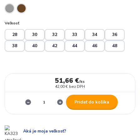
Veľkosť
28
30
32
33
34
36
38
40
42
44
46
48
51,66 €
/
ks
42,00 €
bez DPH
Pridať do košíka
Aká je moja veľkosť?