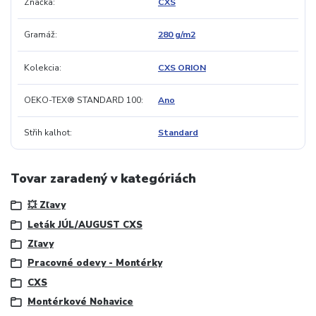
Značka
CXS
Gramáž
280 g/m2
Kolekcia
CXS ORION
OEKO-TEX® STANDARD 100
Ano
Střih kalhot
Standard
Tovar zaradený v kategóriách
💥 Zľavy
Leták JÚL/AUGUST CXS
Zľavy
Pracovné odevy - Montérky
CXS
Montérkové Nohavice