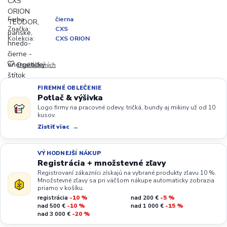
Farba:
čierna
Značka:
CXS
Kolekcia:
CXS ORION
Do obľúbených
FIREMNÉ OBLEČENIE
Potlač & výšivka
Logo firmy na pracovné odevy, tričká, bundy aj mikiny už od 10
kusov.
Zistiť viac
VÝHODNEJŠÍ NÁKUP
Registrácia + množstevné zľavy
Registrovaní zákazníci získajú na vybrané produkty zľavu 10 %.
Množstevné zľavy sa pri väčšom nákupe automaticky zobrazia
priamo v košíku.
registrácia
-10 %
nad 200 €
-5 %
nad 500 €
-10 %
nad 1 000 €
-15 %
nad 3 000 €
-20 %