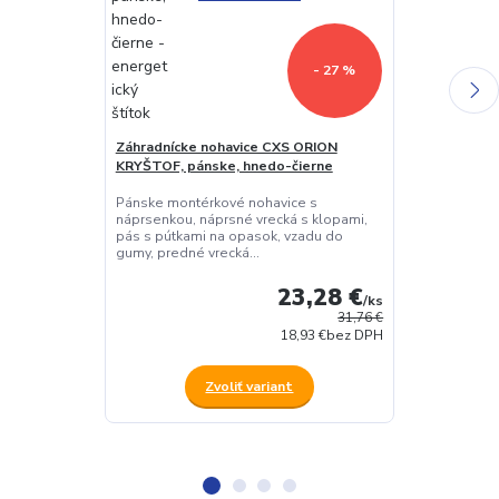
- 27 %
Záhradnícke nohavice CXS ORION
Blúza CXS OR
KRYŠTOF, pánske, hnedo-čierne
hnedo-čierna
Pánske montérkové nohavice s
Pánska montér
náprsenkou, náprsné vrecká s klopami,
nastaviteľnou
pás s pútkami na opasok, vzadu do
vrecko na perá
gumy, predné vrecká...
druk...
23,28 €
/
ks
31,76 €
18,93 €
bez DPH
Zvoliť variant