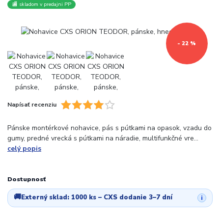
🏬 skladom v predajni PP
- 22 %
Napísať recenziu
Pánske montérkové nohavice, pás s pútkami na opasok, vzadu do
gumy, predné vrecká s pútkami na náradie, multifunkčné vre...
celý popis
Dostupnosť
🚚
Externý sklad:
1000 ks
– CXS dodanie 3–7 dní
i