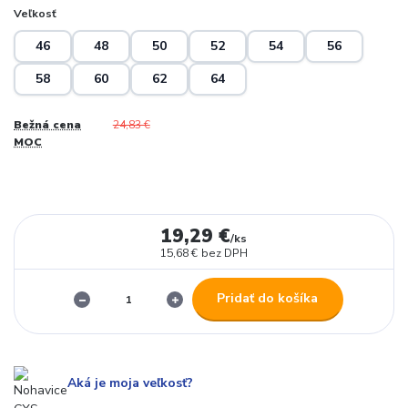
Veľkosť
46
48
50
52
54
56
58
60
62
64
Bežná cena
24,83 €
MOC
19,29 €
/
ks
15,68 €
bez DPH
Pridať do košíka
Aká je moja veľkosť?