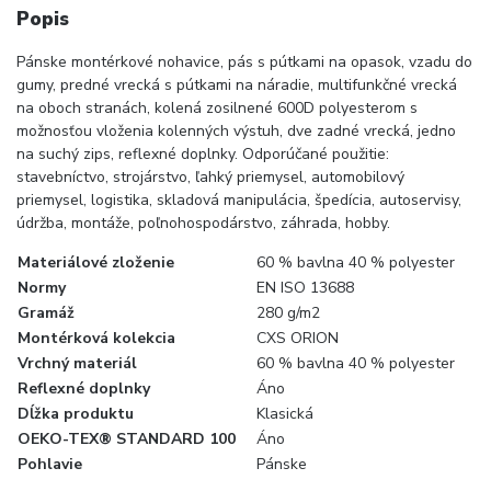
Popis
Pánske montérkové nohavice, pás s pútkami na opasok, vzadu do
gumy, predné vrecká s pútkami na náradie, multifunkčné vrecká
na oboch stranách, kolená zosilnené 600D polyesterom s
možnosťou vloženia kolenných výstuh, dve zadné vrecká, jedno
na suchý zips, reflexné doplnky. Odporúčané použitie:
stavebníctvo, strojárstvo, ľahký priemysel, automobilový
priemysel, logistika, skladová manipulácia, špedícia, autoservisy,
údržba, montáže, poľnohospodárstvo, záhrada, hobby.
Materiálové zloženie
60 % bavlna 40 % polyester
Normy
EN ISO 13688
Gramáž
280 g/m2
Montérková kolekcia
CXS ORION
Vrchný materiál
60 % bavlna 40 % polyester
Reflexné doplnky
Áno
Dĺžka produktu
Klasická
OEKO-TEX® STANDARD 100
Áno
Pohlavie
Pánske