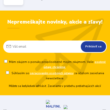
Nepremeškajte novinky, akcie a zľavy!
Prihlásiť sa
Mám záujem o ponuky prispôsobené mojím záujmom. Vaše
osobné
údaje chránime
.
Súhlasím so
spracovaním osobných údajov
za účelom zasielania
newslettera.
Môžete sa kedykoľvek odhlásiť. Zasielame v priebehu prebiehajúcich akcií