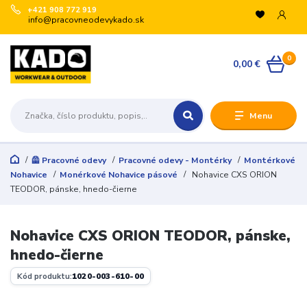
+421 908 772 919
info@pracovneodevykado.sk
0
0,00 €
Menu
🦺 Pracovné odevy
Pracovné odevy - Montérky
Montérkové
Nohavice
Monérkové Nohavice pásové
Nohavice CXS ORION
TEODOR, pánske, hnedo-čierne
Nohavice CXS ORION TEODOR, pánske,
hnedo-čierne
Kód produktu:
1020-003-610-00