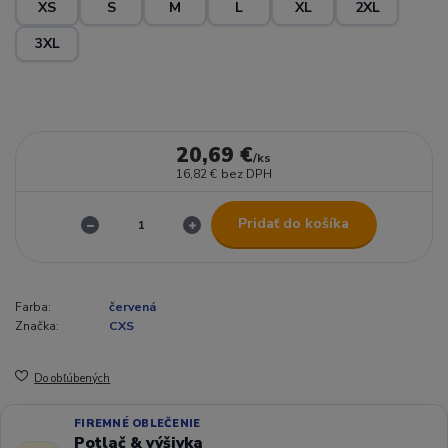
XS
S
M
L
XL
2XL
3XL
20,69 €
/
ks
16,82 €
bez DPH
Pridať do košíka
Farba:
červená
Značka:
CXS
Do obľúbených
FIREMNÉ OBLEČENIE
Potlač & výšivka