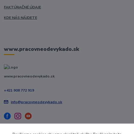
FAKTÚRAČNÉ ÚDAJE
KDE NÁS NÁJDETE
www.pracovneodevykado.sk
www.pracovneodevykado.sk
+421 908 772 919
info@pracovneodevykado.sk