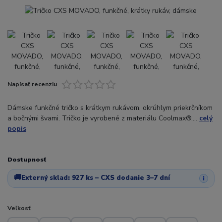
Napísať recenziu
Dámske funkčné tričko s krátkym rukávom, okrúhlym priekrčníkom
a bočnými švami. Tričko je vyrobené z materiálu Coolmax®,...
celý
popis
Dostupnosť
🚚
Externý sklad:
927 ks
– CXS dodanie 3–7 dní
i
Veľkosť