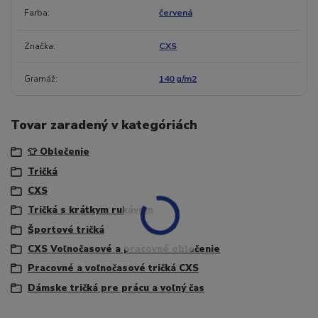
Farba
červená
Značka
CXS
Gramáž
140 g/m2
Tovar zaradený v kategóriách
👕 Oblečenie
Tričká
CXS
Tričká s krátkym rukávom
Športové tričká
CXS Voľnočasové a pracovné oblečenie
Pracovné a voľnočasové tričká CXS
Dámske tričká pre prácu a voľný čas