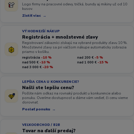
Logo firmy na pracovné odevy, tričká, bundy aj mikiny už od 10
kusov.
Zistiť viac
VÝHODNEJŠÍ NÁKUP
Registrácia + množstevné zľavy
Registrovaní zákazníci získajú na vybrané produkty zľavu 10 %.
Množstevné zľavy sa pri väčšom nákupe automaticky zobrazia
priamo v košíku.
registrácia
-10 %
nad 200 €
-5 %
nad 500 €
-10 %
nad 1 000 €
-15 %
nad 3 000 €
-20 %
LEPŠIA CENA U KONKURENCIE?
Našli ste lepšiu cenu?
Pošlite nám odkaz na rovnaký produkt u konkurencie alebo
ponuku. Overíme dostupnosť a dáme vám vedieť, či cenu vieme
dorovnať.
Poslať ponuku
VEĽKOOBCHOD / B2B
Tovar na ďalší predaj?