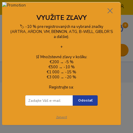
+421 908 772 919
info@pracovneodevykado.sk
VYUŽITE ZĽAVY
0
🏷️ -10 % pre registrovaných na vybrané značky
0,00 €
(ARTRA, ARDON, VM, BENNON, ATG, B-WELL, GIBLOR’S
a ďalšie).
+
Menu
🛒 Množstevné zľavy v košíku:
€200 → -5 %
€500 → -10 %
👕 Oblečenie
Tričká
Športové tričká
Tričko CXS
€1 000 → -15 %
MOVADO, funkčné, krátky rukáv, dámske
€3 000 → -20 %
Registrujte sa:
Tričko CXS MOVADO, funkčné, krátky
Odoslať
rukáv, dámske
Kód produktu:
1710-019-300-00
Zatvoriť