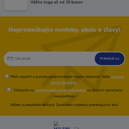
Vášho loga už od 10 kusov
Nepremeškajte novinky, akcie a zľavy!
Prihlásiť sa
Mám záujem o ponuky prispôsobené mojím záujmom. Vaše
osobné
údaje chránime
.
Súhlasím so
spracovaním osobných údajov
za účelom zasielania
newslettera.
Môžete sa kedykoľvek odhlásiť. Zasielame v priebehu prebiehajúcich akcií