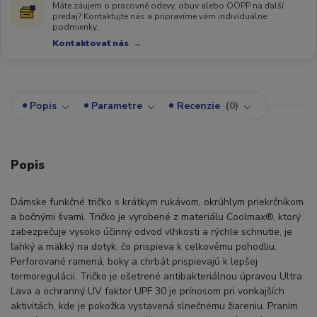
Máte záujem o pracovné odevy, obuv alebo OOPP na ďalší
predaj? Kontaktujte nás a pripravíme vám individuálne
podmienky.
Kontaktovať nás
Popis
Parametre
Recenzie
0
Popis
Dámske funkčné tričko s krátkym rukávom, okrúhlym priekrčníkom
a bočnými švami. Tričko je vyrobené z materiálu Coolmax®, ktorý
zabezpečuje vysoko účinný odvod vlhkosti a rýchle schnutie, je
ľahký a mäkký na dotyk, čo prispieva k celkovému pohodliu.
Perforované ramená, boky a chrbát prispievajú k lepšej
termoregulácii. Tričko je ošetrené antibakteriálnou úpravou Ultra
Lava a ochranný UV faktor UPF 30 je prínosom pri vonkajších
aktivitách, kde je pokožka vystavená slnečnému žiareniu. Praním