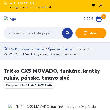
+421 908 772 919
info@pracovneodevykado.sk
0
0,00 €
Menu
👕 Oblečenie
Tričká
Športové tričká
Tričko CXS
MOVADO, funkčné, krátky rukáv, pánske, tmavo sivé
Tričko CXS MOVADO, funkčné, krátky
rukáv, pánske, tmavo sivé
Kód produktu:
1710-018-718-00