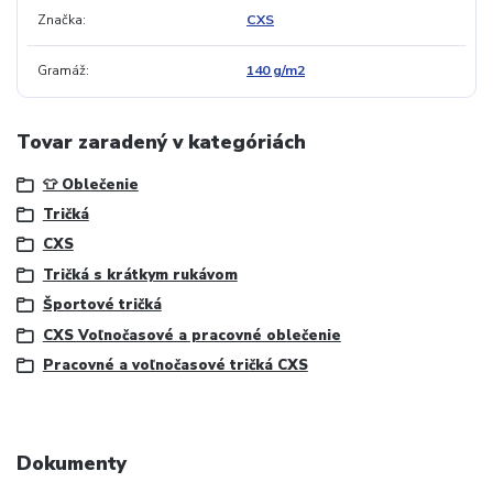
Značka
CXS
Gramáž
140 g/m2
Tovar zaradený v kategóriách
👕 Oblečenie
Tričká
CXS
Tričká s krátkym rukávom
Športové tričká
CXS Voľnočasové a pracovné oblečenie
Pracovné a voľnočasové tričká CXS
Dokumenty