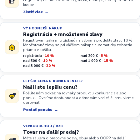
kusov.
Zistiť viac
VÝHODNEJŠÍ NÁKUP
Registrácia + množstevné zľavy
Registrovaní zákazníci získajú na vybrané produkty zľavu 10 %.
Množstevné zľavy sa pri väčšom nákupe automaticky zobrazia
priamo v košíku.
registrácia
-10 %
nad 200 €
-5 %
nad 500 €
-10 %
nad 1 000 €
-15 %
nad 3 000 €
-20 %
LEPŠIA CENA U KONKURENCIE?
Našli ste lepšiu cenu?
Pošlite nám odkaz na rovnaký produkt u konkurencie alebo
ponuku. Overíme dostupnosť a dáme vám vedieť, či cenu vieme
dorovnať.
Poslať ponuku
VEĽKOOBCHOD / B2B
Tovar na ďalší predaj?
Máte záujem o pracovné odevy, obuv alebo OOPP na ďalší