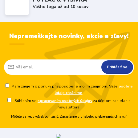
Vášho loga už od 10 kusov
Nepremeškajte novinky, akcie a zľavy!
Prihlásiť sa
Mám záujem o ponuky prispôsobené mojím záujmom. Vaše
osobné
údaje chránime
.
Súhlasím so
spracovaním osobných údajov
za účelom zasielania
newslettera.
Môžete sa kedykoľvek odhlásiť. Zasielame v priebehu prebiehajúcich akcií