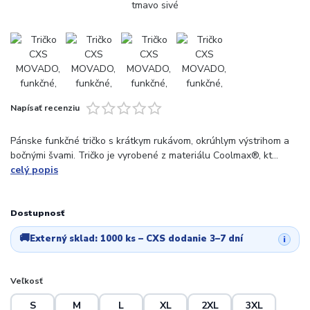
Napísať recenziu
Pánske funkčné tričko s krátkym rukávom, okrúhlym výstrihom a
bočnými švami. Tričko je vyrobené z materiálu Coolmax®, kt...
celý popis
Dostupnosť
🚚
Externý sklad:
1000 ks
– CXS dodanie 3–7 dní
i
Veľkosť
S
M
L
XL
2XL
3XL