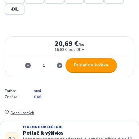
4XL
20,69 €
/
ks
16,82 €
bez DPH
Pridať do košíka
Farba:
sivá
Značka:
CXS
Do obľúbených
FIREMNÉ OBLEČENIE
Potlač & výšivka
Logo firmy na pracovné odevy, tričká, bundy aj mikiny už od 10