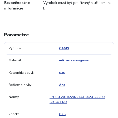
Bezpečnostné
Výrobok musí byť používaný s účelom, za
informácie
k
Parametre
Výrobca
CANIS
Materiál
mikrovlakno-guma
Kategória obuvi
S3S
Reflexné prvky
Áno
Normy
EN ISO 20345:2022+A1:2024 S3S FO
SR SC HRO
Značka
CXS