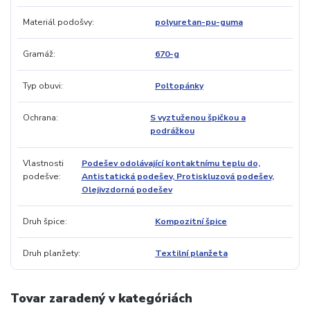
Materiál podošvy
polyuretan-pu-guma
Gramáž
670-g
Typ obuvi
Poltopánky
Ochrana
S vyztuženou špičkou a
podrážkou
Vlastnosti
Podešev odolávající kontaktnímu teplu do,
podešve
Antistatická podešev, Protiskluzová podešev,
Olejivzdorná podešev
Druh špice
Kompozitní špice
Druh planžety
Textilní planžeta
Tovar zaradený v kategóriách