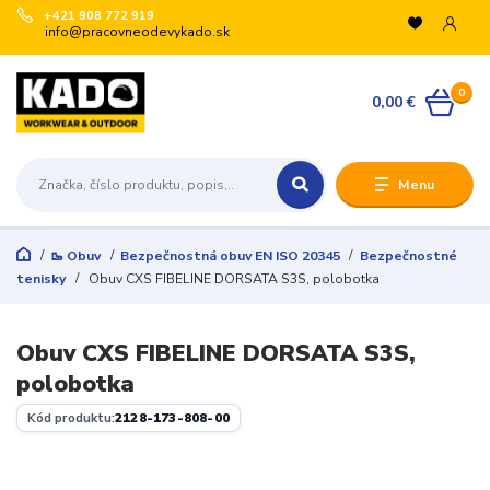
+421 908 772 919
info@pracovneodevykado.sk
0
0,00 €
Menu
🥾 Obuv
Bezpečnostná obuv EN ISO 20345
Bezpečnostné
tenisky
Obuv CXS FIBELINE DORSATA S3S, polobotka
Obuv CXS FIBELINE DORSATA S3S,
polobotka
Kód produktu:
2128-173-808-00