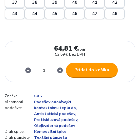
37
38
39
40
41
42
43
44
45
46
47
48
64,81 €
/
pár
52,69 €
bez DPH
Pridať do košíka
Značka:
CXS
Vlastnosti
Podešev odolávající
podešve:
kontaktnímu teplu do,
Antistatická podešev,
Protiskluzová podešev,
Olejivzdorná podešev
Druh špice:
Kompozitní špice
Druh planžety:
Textilní planžeta