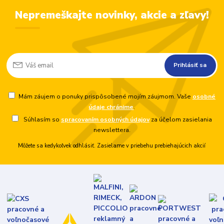
Nepremeškajte novinky, akcie a zľavy!
Prihlásiť sa
Mám záujem o ponuky prispôsobené mojím záujmom. Vaše
osobné
údaje chránime
.
Súhlasím so
spracovaním osobných údajov
za účelom zasielania
newslettera.
Môžete sa kedykoľvek odhlásiť. Zasielame v priebehu prebiehajúcich akcií