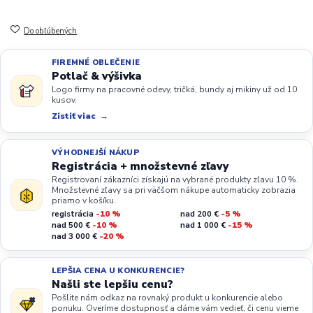
Do obľúbených
FIREMNÉ OBLEČENIE
Potlač & výšivka
Logo firmy na pracovné odevy, tričká, bundy aj mikiny už od 10
kusov.
Zistiť viac
VÝHODNEJŠÍ NÁKUP
Registrácia + množstevné zľavy
Registrovaní zákazníci získajú na vybrané produkty zľavu 10 %.
Množstevné zľavy sa pri väčšom nákupe automaticky zobrazia
priamo v košíku.
registrácia
-10 %
nad 200 €
-5 %
nad 500 €
-10 %
nad 1 000 €
-15 %
nad 3 000 €
-20 %
LEPŠIA CENA U KONKURENCIE?
Našli ste lepšiu cenu?
Pošlite nám odkaz na rovnaký produkt u konkurencie alebo
ponuku. Overíme dostupnosť a dáme vám vedieť, či cenu vieme