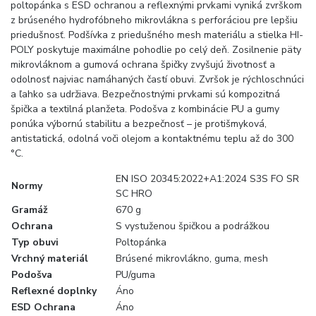
poltopánka s ESD ochranou a reflexnými prvkami vyniká zvrškom
z brúseného hydrofóbneho mikrovlákna s perforáciou pre lepšiu
priedušnosť. Podšívka z priedušného mesh materiálu a stielka HI-
POLY poskytuje maximálne pohodlie po celý deň. Zosilnenie päty
mikrovláknom a gumová ochrana špičky zvyšujú životnosť a
odolnosť najviac namáhaných častí obuvi. Zvršok je rýchloschnúci
a ľahko sa udržiava. Bezpečnostnými prvkami sú kompozitná
špička a textilná planžeta. Podošva z kombinácie PU a gumy
ponúka výbornú stabilitu a bezpečnosť – je protišmyková,
antistatická, odolná voči olejom a kontaktnému teplu až do 300
°C.
EN ISO 20345:2022+A1:2024 S3S FO SR
Normy
SC HRO
Gramáž
670 g
Ochrana
S vystuženou špičkou a podrážkou
Typ obuvi
Poltopánka
Vrchný materiál
Brúsené mikrovlákno, guma, mesh
Podošva
PU/guma
Reflexné doplnky
Áno
ESD Ochrana
Áno