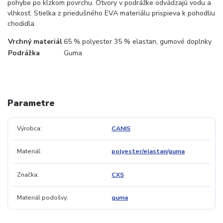
pohybe po klzkom povrchu. Otvory v podrážke odvádzajú vodu a
vlhkosť. Stielka z priedušného EVA materiálu prispieva k pohodliu
chodidla.
Vrchný materiál
65 % polyester 35 % elastan, gumové doplnky
Podrážka
Guma
Parametre
Výrobca
CANIS
Materiál
polyester/elastan/guma
Značka
CXS
Materiál podošvy
guma