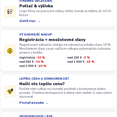
FIREMNÉ OBLEČENIE
Potlač & výšivka
Logo firmy na pracovné odevy, tričká, bundy aj mikiny už od 10
kusov.
Zistiť viac
VÝHODNEJŠÍ NÁKUP
Registrácia + množstevné zľavy
Registrovaní zákazníci získajú na vybrané produkty zľavu 10 %.
Množstevné zľavy sa pri väčšom nákupe automaticky zobrazia
priamo v košíku.
registrácia
-10 %
nad 200 €
-5 %
nad 500 €
-10 %
nad 1 000 €
-15 %
nad 3 000 €
-20 %
LEPŠIA CENA U KONKURENCIE?
Našli ste lepšiu cenu?
Pošlite nám odkaz na rovnaký produkt u konkurencie alebo
ponuku. Overíme dostupnosť a dáme vám vedieť, či cenu vieme
dorovnať.
Poslať ponuku
VEĽKOOBCHOD / B2B