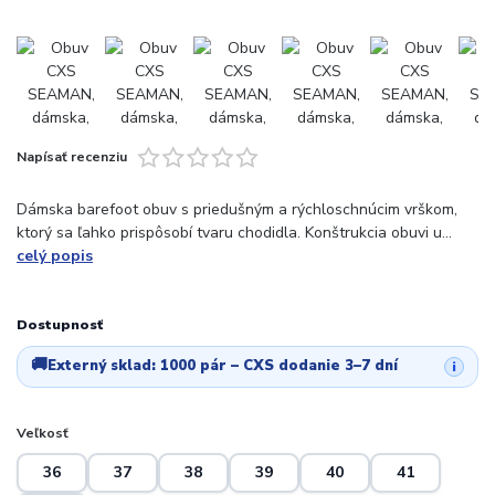
Napísať recenziu
Dámska barefoot obuv s priedušným a rýchloschnúcim vrškom,
ktorý sa ľahko prispôsobí tvaru chodidla. Konštrukcia obuvi u...
celý popis
Dostupnosť
🚚
Externý sklad:
1000 pár
– CXS dodanie 3–7 dní
i
Veľkosť
36
37
38
39
40
41