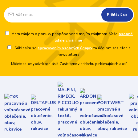
Prihlásiť sa
Mám záujem o ponuky prispôsobené mojím záujmom. Vaše
osobné
údaje chránime
.
Súhlasím so
spracovaním osobných údajov
za účelom zasielania
newslettera.
Môžete sa kedykoľvek odhlásiť. Zasielame v priebehu prebiehajúcich akcií