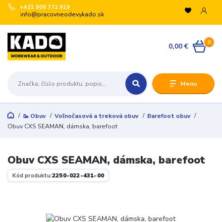
+421 908 772 919
info@pracovneodevykado.sk
0
0,00 €
Menu
🥾 Obuv
Voľnočasová a treková obuv
Barefoot obuv
Obuv CXS SEAMAN, dámska, barefoot
Obuv CXS SEAMAN, dámska, barefoot
Kód produktu:
2250-022-431-00