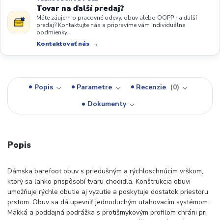
Tovar na ďalší predaj?
Máte záujem o pracovné odevy, obuv alebo OOPP na ďalší
predaj? Kontaktujte nás a pripravíme vám individuálne
podmienky.
Kontaktovať nás
Popis
Parametre
Recenzie
0
Dokumenty
Popis
Dámska barefoot obuv s priedušným a rýchloschnúcim vrškom,
ktorý sa ľahko prispôsobí tvaru chodidla. Konštrukcia obuvi
umožňuje rýchle obutie aj vyzutie a poskytuje dostatok priestoru
prstom. Obuv sa dá upevniť jednoduchým utahovacím systémom.
Mäkká a poddajná podrážka s protišmykovým profilom chráni pri