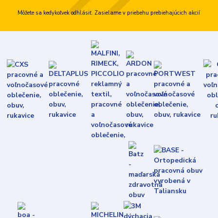
Môžete sa kedykoľvek odhlásiť. Zasielame v priebehu prebiehajúcich akcií