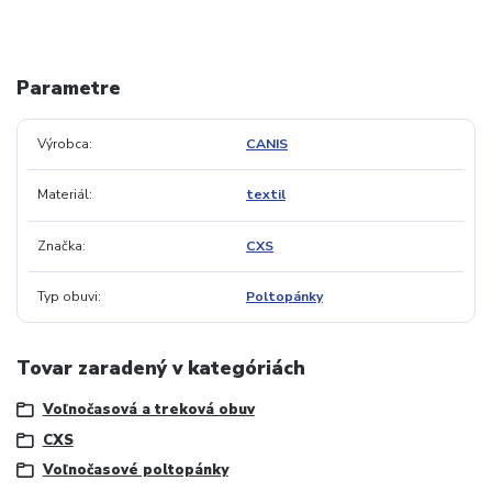
Parametre
Výrobca
CANIS
Materiál
textil
Značka
CXS
Typ obuvi
Poltopánky
Tovar zaradený v kategóriách
Voľnočasová a treková obuv
CXS
Voľnočasové poltopánky