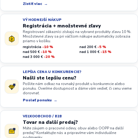
Zistiť viac
VÝHODNEJŠÍ NÁKUP
Registrácia + množstevné zľavy
Registrovaní zákazníci získajú na vybrané produkty zľavu 10 %.
Množstevné zľavy sa pri väčšom nákupe automaticky zobrazia
priamo v košíku.
registrácia
-10 %
nad 200 €
-5 %
nad 500 €
-10 %
nad 1 000 €
-15 %
nad 3 000 €
-20 %
LEPŠIA CENA U KONKURENCIE?
Našli ste lepšiu cenu?
Pošlite nám odkaz na rovnaký produkt u konkurencie alebo
ponuku. Overíme dostupnosť a dáme vám vedieť, či cenu vieme
dorovnať.
Poslať ponuku
VEĽKOOBCHOD / B2B
Tovar na ďalší predaj?
Máte záujem o pracovné odevy, obuv alebo OOPP na ďalší
predaj? Kontaktujte nás a pripravíme vám individuálne
podmienky.