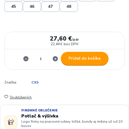
45
46
47
48
27,60 €
/
pár
22,44 €
bez DPH
Pridať do košíka
Značka:
CXS
Do obľúbených
FIREMNÉ OBLEČENIE
Potlač & výšivka
Logo firmy na pracovné odevy, tričká, bundy aj mikiny už od 10
kusov.