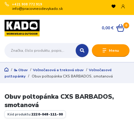
+421 908 772 919
info@pracovneodevykado.sk
0
0,00 €
Menu
🥾 Obuv
Voľnočasová a treková obuv
Voľnočasové
poltopánky
Obuv poltopánka CXS BARBADOS, smotanová
Obuv poltopánka CXS BARBADOS,
smotanová
Kód produktu:
2220-048-111-00