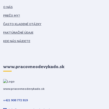
O NÁS
PREČO MY?
ČASTO KLADENÉ OTÁZKY
FAKTÚRAČNÉ ÚDAJE
KDE NÁS NÁJDETE
www.pracovneodevykado.sk
www.pracovneodevykado.sk
+421 908 772 919