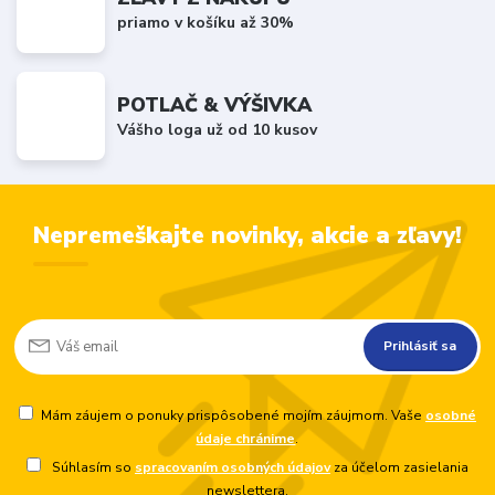
priamo v košíku až 30%
POTLAČ & VÝŠIVKA
Vášho loga už od 10 kusov
Nepremeškajte novinky, akcie a zľavy!
Prihlásiť sa
Mám záujem o ponuky prispôsobené mojím záujmom. Vaše
osobné
údaje chránime
.
Súhlasím so
spracovaním osobných údajov
za účelom zasielania
newslettera.