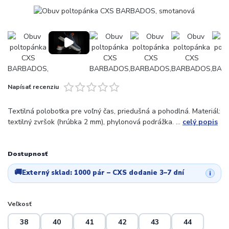
Napísať recenziu
Textilná polobotka pre voľný čas, priedušná a pohodlná. Materiál:
textilný zvršok (hrúbka 2 mm), phylonová podrážka. ...
celý popis
Dostupnosť
🚚
Externý sklad:
1000 pár
– CXS dodanie 3–7 dní
i
Veľkosť
38
40
41
42
43
44