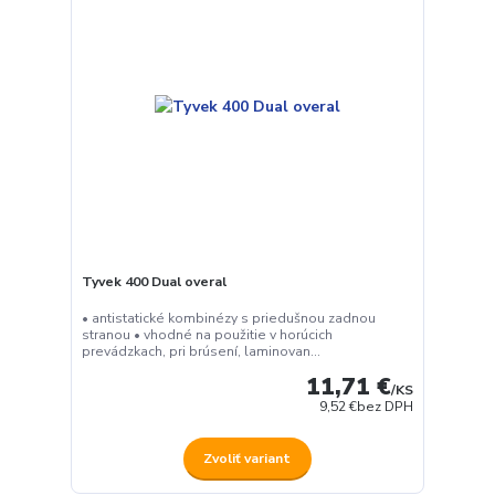
Tyvek 400 Dual overal
• antistatické kombinézy s priedušnou zadnou
stranou • vhodné na použitie v horúcich
prevádzkach, pri brúsení, laminovan...
11,71 €
/
KS
9,52 €
bez DPH
Zvoliť variant