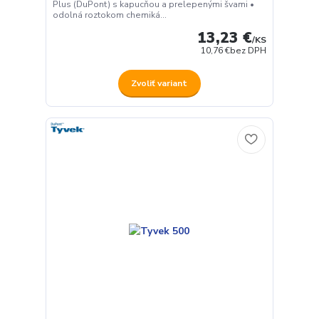
Plus (DuPont) s kapucňou a prelepenými švami •
odolná roztokom chemiká...
13,23 €
/
KS
10,76 €
bez DPH
Zvoliť variant