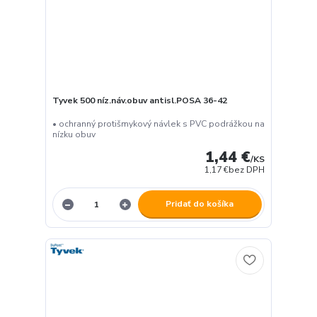
Tyvek 500 níz.náv.obuv antisl.POSA 36-42
• ochranný protišmykový návlek s PVC podrážkou na
nízku obuv
1,44 €
/
KS
1,17 €
bez DPH
Pridať do košíka