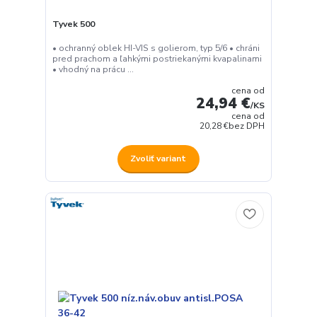
Tyvek 500
• ochranný oblek HI-VIS s golierom, typ 5/6 • chráni
pred prachom a ľahkými postriekanými kvapalinami
• vhodný na prácu ...
cena od
24,94 €
/
KS
cena od
20,28 €
bez DPH
Zvoliť variant