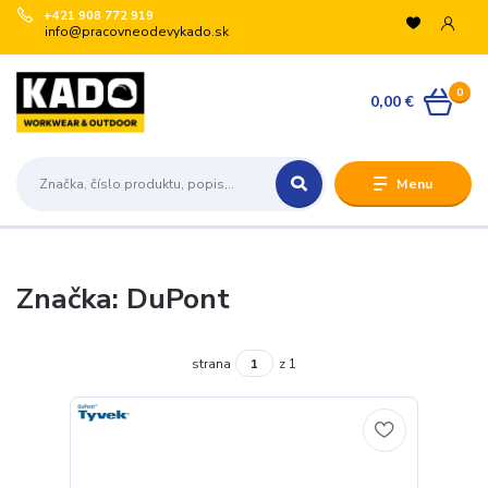
+421 908 772 919
info@pracovneodevykado.sk
0
0,00 €
Menu
Značka: DuPont
strana
z 1