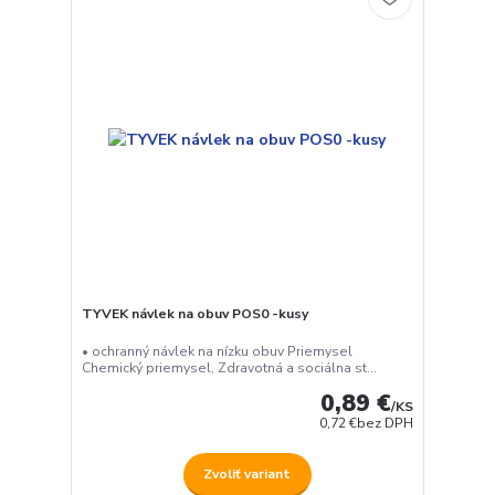
TYVEK návlek na obuv POS0 -kusy
• ochranný návlek na nízku obuv Priemysel
Chemický priemysel, Zdravotná a sociálna st...
0,89 €
/
KS
0,72 €
bez DPH
Zvoliť variant