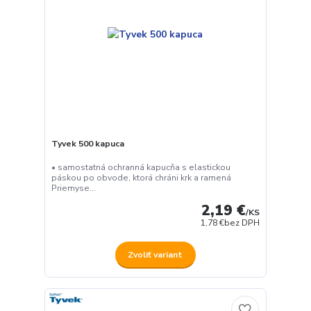
Tyvek 500 kapuca
• samostatná ochranná kapucňa s elastickou
páskou po obvode, ktorá chráni krk a ramená
Priemyse...
2,19 €
/
KS
1,78 €
bez DPH
Zvoliť variant