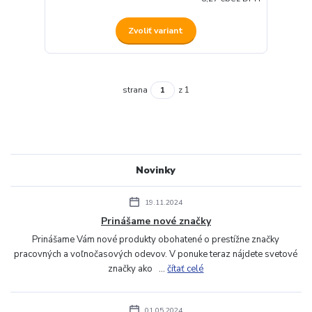
Zvoliť variant
strana
z 1
Novinky
19.11.2024
Prinášame nové značky
Prinášame Vám nové produkty obohatené o prestížne značky
pracovných a voľnočasových odevov. V ponuke teraz nájdete svetové
značky ako ...
čítať celé
01.05.2024