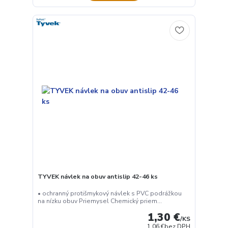
TYVEK návlek na obuv antislip 42-46 ks
• ochranný protišmykový návlek s PVC podrážkou
na nízku obuv Priemysel Chemický priem...
1,30 €
/
KS
1,06 €
bez DPH