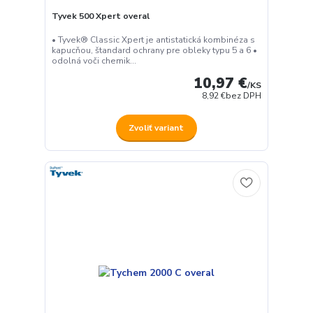
Tyvek 500 Xpert overal
• Tyvek® Classic Xpert je antistatická kombinéza s
kapucňou, štandard ochrany pre obleky typu 5 a 6 •
odolná voči chemik...
10,97 €
/
KS
8,92 €
bez DPH
Zvoliť variant