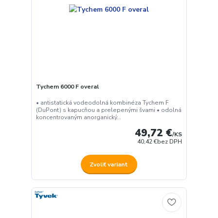
Tychem 6000 F overal
• antistatická vodeodolná kombinéza Tychem F
(DuPont) s kapucňou a prelepenými švami • odolná
koncentrovaným anorganický...
49,72 €
/
KS
40,42 €
bez DPH
Zvoliť variant