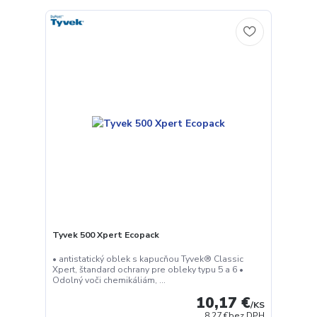
Tyvek 500 Xpert Ecopack
• antistatický oblek s kapucňou Tyvek® Classic
Xpert, štandard ochrany pre obleky typu 5 a 6 •
Odolný voči chemikáliám, ...
10,17 €
/
KS
8,27 €
bez DPH