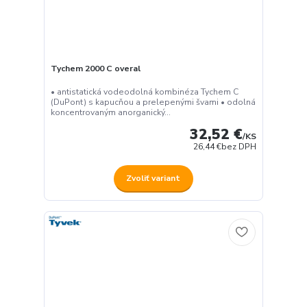
Tychem 2000 C overal
• antistatická vodeodolná kombinéza Tychem C
(DuPont) s kapucňou a prelepenými švami • odolná
koncentrovaným anorganický...
32,52 €
/
KS
26,44 €
bez DPH
Zvoliť variant