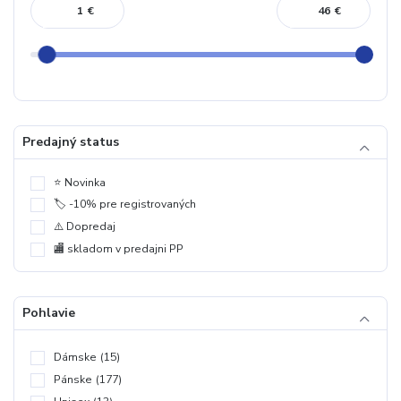
€
€
Predajný status
⭐️ Novinka
🏷️ -10% pre registrovaných
⚠️ Dopredaj
🏬 skladom v predajni PP
Pohlavie
Dámske
(15)
Pánske
(177)