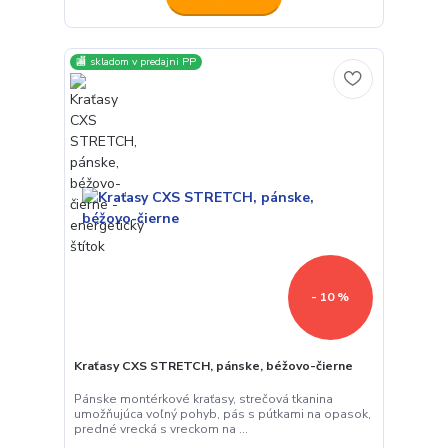
🏬 skladom v predajni PP
- 10 %
Kraťasy CXS STRETCH, pánske, béžovo-čierne
Pánske montérkové kraťasy, strečová tkanina
umožňujúca voľný pohyb, pás s pútkami na opasok,
predné vrecká s vreckom na ...