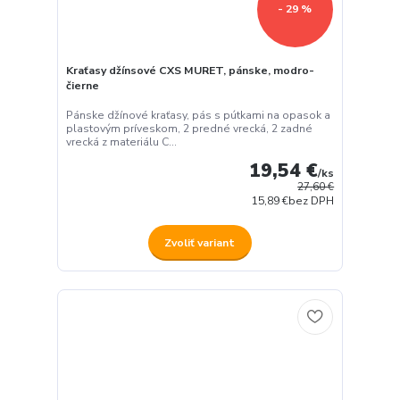
- 29 %
Kraťasy džínsové CXS MURET, pánske, modro-
čierne
Pánske džínové kraťasy, pás s pútkami na opasok a
plastovým príveskom, 2 predné vrecká, 2 zadné
vrecká z materiálu C...
19,54 €
/
ks
27,60 €
15,89 €
bez DPH
Zvoliť variant