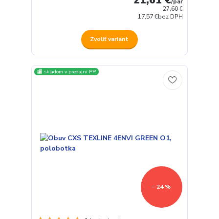
/
pár
27,60 €
17,57 €
bez DPH
Zvoliť variant
🏬 skladom v predajni PP
- 24 %