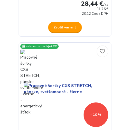
28,44 €
/
ks
31,76 €
23,12 €
bez DPH
Zvoliť variant
🏬 skladom v predajni PP
- 10 %