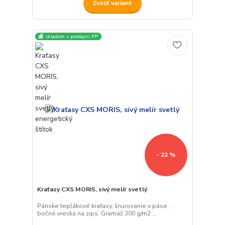
Zvoliť variant
🏬 skladom v predajni PP
- 22 %
Kraťasy CXS MORIS, sivý melír svetlý
Pánske teplákové kraťasy, šnurovanie v páse,
bočné vrecká na zips. Gramáž 300 g/m2 ...