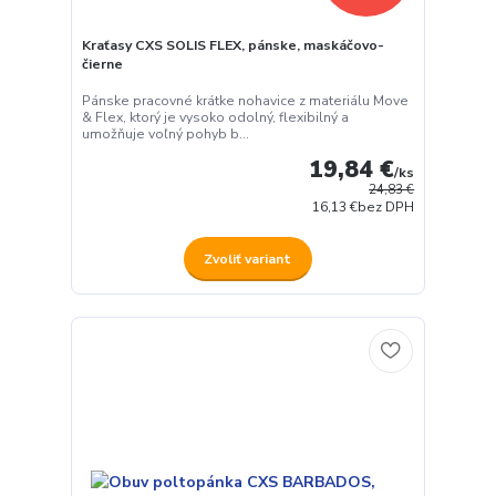
Kraťasy CXS SOLIS FLEX, pánske, maskáčovo-
čierne
Pánske pracovné krátke nohavice z materiálu Move
& Flex, ktorý je vysoko odolný, flexibilný a
umožňuje voľný pohyb b...
19,84 €
/
ks
24,83 €
16,13 €
bez DPH
Zvoliť variant