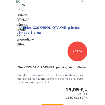
- 21 %
Blúza CXS ORION OTAKAR, pánska, hnedo-čierna
Pánska montérková blúza, rukávy s nastaviteľnou
manžetou, na ľavom rukáve vrecko na perá, kryté
zapínanie na zips a druk...
19,09 €
/
ks
24,14 €
15,52 €
bez DPH