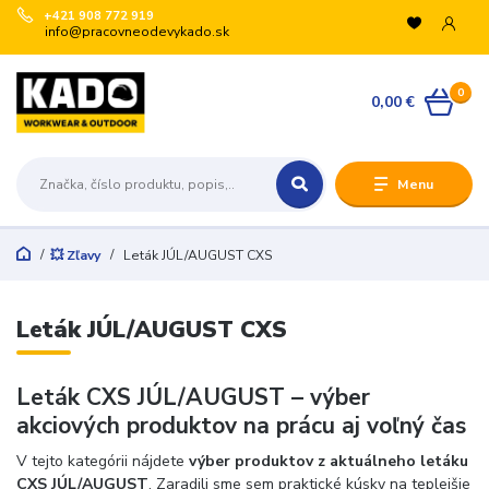
+421 908 772 919
info@pracovneodevykado.sk
VYUŽITE ZĽAVY
0
🏷️ -10 % pre registrovaných na vybrané značky
0,00 €
(ARTRA, ARDON, VM, BENNON, ATG, B-WELL, GIBLOR’S
a ďalšie).
+
Menu
🛒 Množstevné zľavy v košíku:
€200 → -5 %
€500 → -10 %
💥 Zľavy
Leták JÚL/AUGUST CXS
€1 000 → -15 %
€3 000 → -20 %
Registrujte sa:
Leták JÚL/AUGUST CXS
Odoslať
Leták CXS JÚL/AUGUST – výber
akciových produktov na prácu aj voľný čas
Zatvoriť
V tejto kategórii nájdete
výber produktov z aktuálneho letáku
CXS JÚL/AUGUST
. Zaradili sme sem praktické kúsky na teplejšie