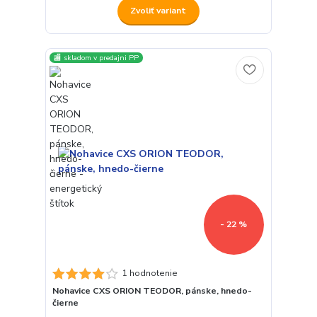
Zvoliť variant
🏬 skladom v predajni PP
- 22 %
1 hodnotenie
Nohavice CXS ORION TEODOR, pánske, hnedo-
čierne