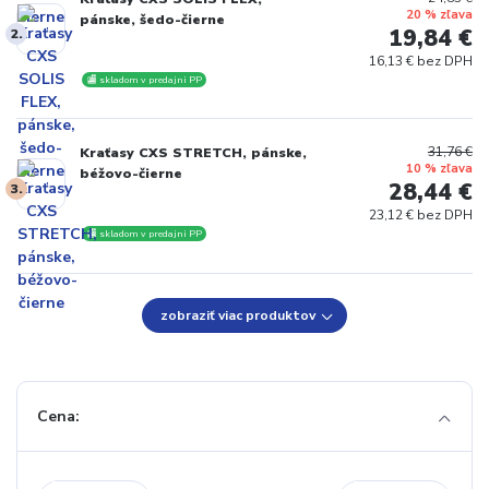
20 % zľava
pánske, šedo-čierne
19,84 €
2.
16,13 € bez DPH
🏬 skladom v predajni PP
31,76 €
Kraťasy CXS STRETCH, pánske,
10 % zľava
béžovo-čierne
28,44 €
3.
23,12 € bez DPH
🏬 skladom v predajni PP
zobraziť viac produktov
Cena: