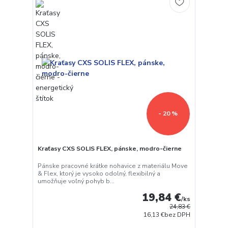
- 20 %
Kraťasy CXS SOLIS FLEX, pánske, modro-čierne
Pánske pracovné krátke nohavice z materiálu Move
& Flex, ktorý je vysoko odolný, flexibilný a
umožňuje voľný pohyb b...
19,84 €
/
ks
24,83 €
16,13 €
bez DPH