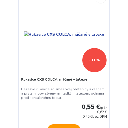
- 11 %
Rukavice CXS COLCA, máčané v latexe
Bezešvé rukavice zo zmesovej pleteniny s dlanami
a prstami povrstvenými hladkým latexom, ochrana
proti kontaktnému teplu...
0,55 €
/
pár
0,62 €
0,45 €
bez DPH