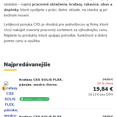
obdobie – najmä
pracovné oblečenie, kraťasy, rukavice, obuv a
doplnky
, ktoré využijete v práci, dielni, sklade, na stavbe aj pri
bežnom nosení.
Letáková ponuka CXS je vhodná pre jednotlivcov aj firmy, ktoré
chcú nakúpiť overený pracovný sortiment za výhodnejšiu cenu.
Nájdete tu produkty, ktoré spájajú pohodlie, funkčnosť a dobrý
pomer ceny a využitia.
Najpredávanejšie
24,83 €
Kraťasy CXS SOLIS FLEX,
20 % zľava
pánske, modro-čierne
19,84 €
1.
16,13 € bez DPH
🏬 skladom v predajni PP
24,83 €
Kraťasy CXS SOLIS FLEX,