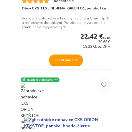
1 hodnotenie
Obuv CXS TEXLINE 4ENVI GREEN O1, polobotka
Pracovná polobotka s textilným vrchom GreenUp®
a reflexnými doplnkami. Polobotka je vyrobená z
kombinácie recyklovaných ...
22,42 €
/
pár
29,68 €
18,23 €
bez DPH
Zvoliť variant
🏬 skladom v predajni PP