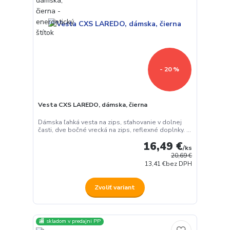
- 20 %
Vesta CXS LAREDO, dámska, čierna
Dámska ľahká vesta na zips, sťahovanie v dolnej
časti, dve bočné vrecká na zips, reflexné doplnky. ...
16,49 €
/
ks
20,69 €
13,41 €
bez DPH
Zvoliť variant
🏬 skladom v predajni PP