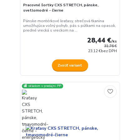
Pracovné šortky CXS STRETCH, pánske,
svetlomodré - čierne
Pánske montérkové kraťasy, strečová tkanina
umožňujúca voľný pohyb, pás s pútkami na opasok,
predné vrecká s vreckom na ...
28,44 €
/
ks
31,76 €
23,12 €
bez DPH
Zvoliť variant
🏬 skladom v predajni PP
Používame cookies aby sme skvalitnili služby. Používaním tejto
stránky súhlasíte s ukladaním cookies.
Ďalšie informácie
Súhlasím
Nastavenia
Súhlas môžete odmietnuť
tu
.