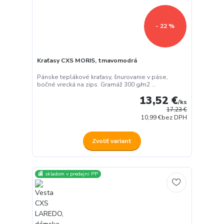
- 22 %
Kraťasy CXS MORIS, tmavomodrá
Pánske teplákové kraťasy, šnurovanie v páse,
bočné vrecká na zips. Gramáž 300 g/m2 ...
13,52 €
/
ks
17,23 €
10,99 €
bez DPH
Zvoliť variant
🏬 skladom v predajni PP