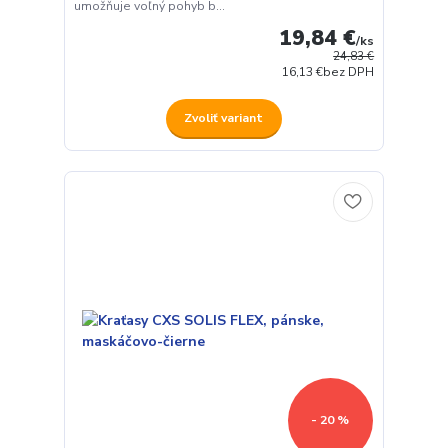
umožňuje voľný pohyb b...
19,84 €
/
ks
24,83 €
16,13 €
bez DPH
Zvoliť variant
- 20 %