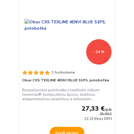
- 24 %
1 hodnotenie
Obuv CXS TEXLINE 4ENVI BLUE S1PS, polobotka
Bezpečnostná polobotka s textilným vrškom
GreenUp®, kompozitnou špicou, textilnou
antipenetračnou planžetou a reflexnými...
27,33 €
/
pár
35,90 €
22,22 €
bez DPH
Zvoliť variant