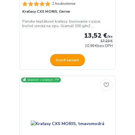
2 hodnotenie
Kraťasy CXS MORIS, čierne
Pánske teplákové kraťasy, šnurovanie v páse,
bočné vrecká na zips. Gramáž 300 g/m2 ...
13,52 €
/
ks
17,23 €
10,99 €
bez DPH
Zvoliť variant
🏬 skladom v predajni PP