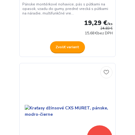
Pánske montérkové nohavice, pás s pútkami na
opasok, vzadu do gumy, predné vrecká s pútkami
na náradie, multifunkčné vre...
19,29 €
/
ks
24,83 €
15,68 €
bez DPH
Zvoliť variant