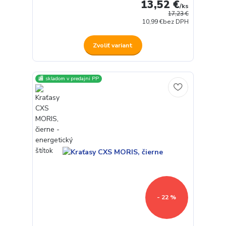
13,52 €
/
ks
17,23 €
10,99 €
bez DPH
Zvoliť variant
🏬 skladom v predajni PP
- 22 %