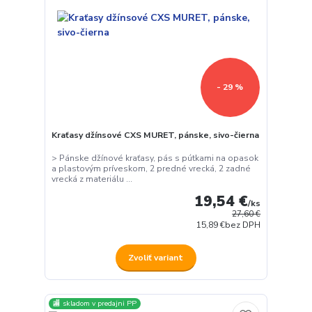
- 29 %
Kraťasy džínsové CXS MURET, pánske, sivo-čierna
> Pánske džínové kraťasy, pás s pútkami na opasok
a plastovým príveskom, 2 predné vrecká, 2 zadné
vrecká z materiálu ...
19,54 €
/
ks
27,60 €
15,89 €
bez DPH
Zvoliť variant
🏬 skladom v predajni PP