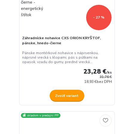
- 27 %
Záhradnícke nohavice CXS ORION KRYŠTOF,
pánske, hnedo-čierne
Pánske montérkové nohavice s náprsenkou,
náprsné vrecká s klopami, pás s pútkami na
opasok, vzadu do gumy, predné vrecká...
23,28 €
/
ks
31,76 €
18,93 €
bez DPH
Zvoliť variant
🏬 skladom v predajni PP