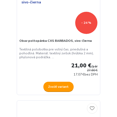
- 24 %
Obuv poltopánka CXS BARBADOS, sivo-čierna
Textilná polobotka pre voľný čas, priedušná a
pohodlná. Materiál: textilný zvršok (hrúbka 2 mm),
phylonová podrážka. ...
21,00 €
/
pár
27,60 €
17,07 €
bez DPH
Zvoliť variant