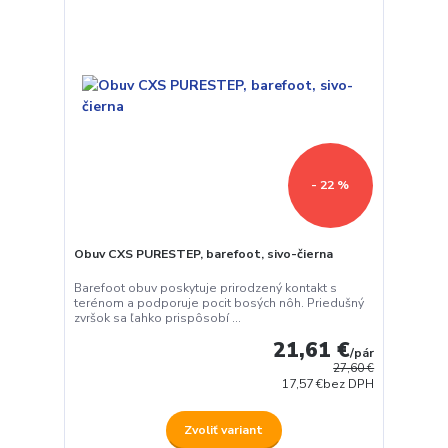
- 22 %
Obuv CXS PURESTEP, barefoot, sivo-čierna
Barefoot obuv poskytuje prirodzený kontakt s
terénom a podporuje pocit bosých nôh. Priedušný
zvršok sa ľahko prispôsobí ...
21,61 €
/
pár
27,60 €
17,57 €
bez DPH
Zvoliť variant